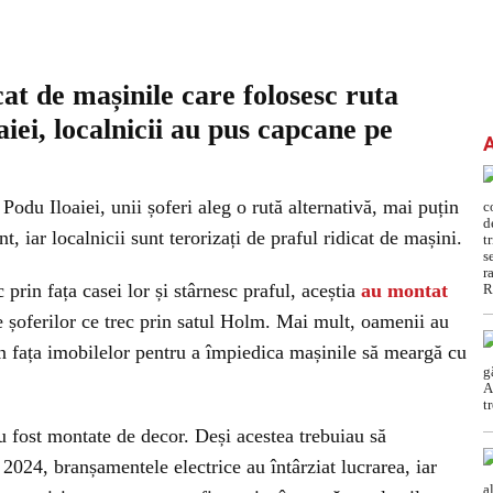
cat de mașinile care folosesc ruta
aiei, localnicii au pus capcane pe
 Podu Iloaiei, unii șoferi aleg o rută alternativă, mai puțin
 iar localnicii sunt terorizați de praful ridicat de mașini.
 prin fața casei lor și stârnesc praful, aceștia
au montat
e șoferilor ce trec prin satul Holm. Mai mult, oamenii au
în fața imobilelor pentru a împiedica mașinile să meargă cu
u fost montate de decor. Deși acestea trebuiau să
024, branșamentele electrice au întârziat lucrarea, iar