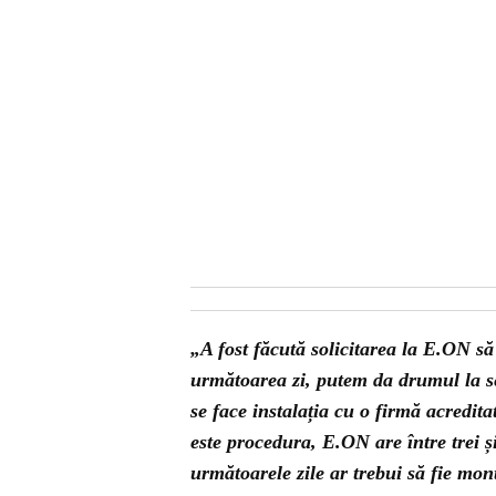
„A fost făcută solicitarea la E.ON s
următoarea zi, putem da drumul la s
se face instalația cu o firmă acredit
este procedura, E.ON are între trei ș
următoarele zile ar trebui să fie mon