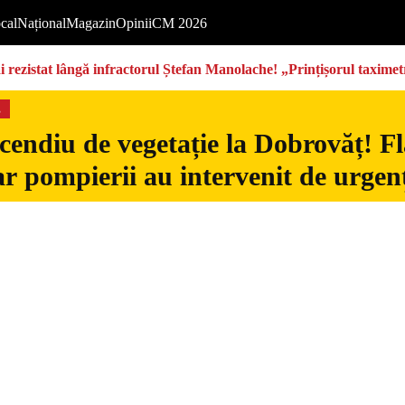
cal
Național
Magazin
Opinii
CM 2026
rezistat lângă infractorul Ștefan Manolache! „Prințișorul taximetri
s
cendiu de vegetație la Dobrovăț! Fl
iar pompierii au intervenit de urgen