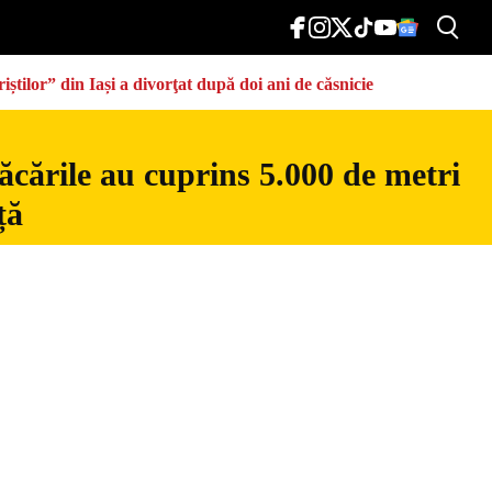
știlor” din Iași a divorţat după doi ani de căsnicie
ăcările au cuprins 5.000 de metri
ță