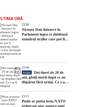
ULTIMA ORĂ
23:50
Nicușor Dan întoarce în
Parlament legea ce dublează
numărul urșilor care pot fi
împușcați, după ce a fost
declarată constituțională de
CCR
23:40
Doi tineri de 20 de
FOTO
ani, găsiți morți după ce au
dispărut fără urmă. Ce s-ar fi
întâmplat
23:21
Putin ar putea testa NATO
printr-un atac asupra unei