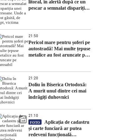
litoral, în alertă după ce un
pescar a semnalat dispariția
unei persoane. Unde a fost
găsită, de fapt, victima
21:50
Pericol mare pentru șoferi pe
autostradă! Mai multe țepuse
metalice au fost aruncate pe
carosabil
21:20
Doliu în Biserica Ortodoxă:
A murit unul dintre cei mai
îndrăgiți duhovnici
21:10
Aplicația de cadastru
FOTO
și carte funciară ar putea
redeveni funcțională