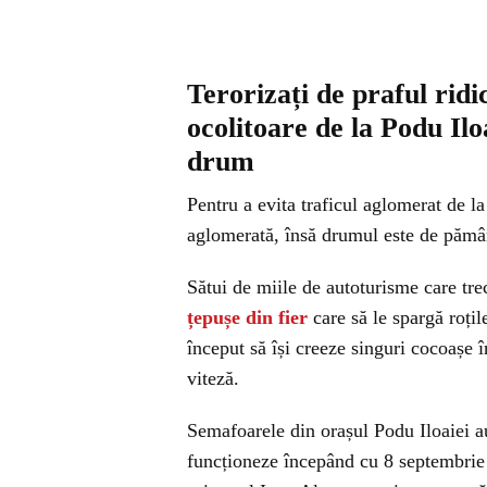
Terorizați de praful ridi
ocolitoare de la Podu Ilo
drum
Pentru a evita traficul aglomerat de la
aglomerată, însă drumul este de pământ,
Sătui de miile de autoturisme care trec
țepușe din fier
care să le spargă roțil
început să își creeze singuri cocoașe 
viteză.
Semafoarele din orașul Podu Iloaiei a
funcționeze începând cu 8 septembrie 2