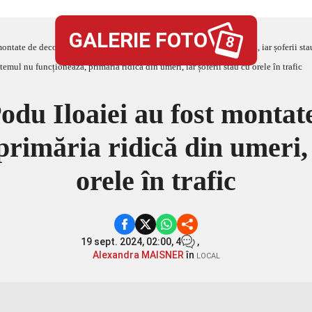
GALERIE FOTO
8
ontate de decor! Sistemul nu funcționează, primăria ridică din umeri, iar șoferii stau
odu Iloaiei au fost montat
rimăria ridică din umeri, 
orele în trafic
19 sept. 2024, 02:00,
4
,
Alexandra MAISNER
în
LOCAL