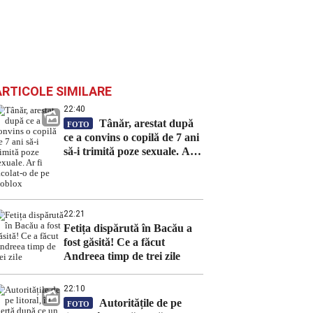
ARTICOLE SIMILARE
22:40
Tânăr, arestat după
FOTO
ce a convins o copilă de 7 ani
să-i trimită poze sexuale. Ar
fi racolat-o de pe Roblox
22:21
Fetița dispărută în Bacău a
fost găsită! Ce a făcut
Andreea timp de trei zile
22:10
Autoritățile de pe
FOTO