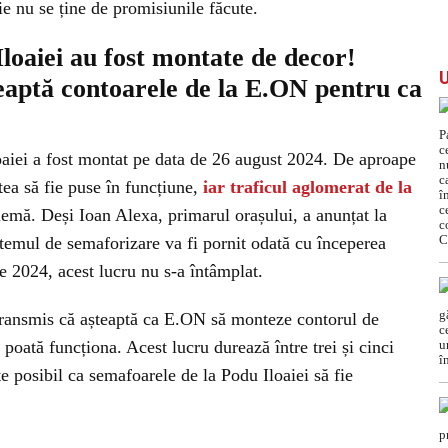
ie nu se ține de promisiunile făcute.
loaiei au fost montate de decor!
eaptă contoarele de la E.ON pentru ca
aiei a fost montat pe data de 26 august 2024. De aproape
stea să fie puse în funcțiune,
iar traficul aglomerat de la
emă. Deși Ioan Alexa, primarul orașului, a anunțat la
stemul de semaforizare va fi pornit odată cu începerea
e 2024, acest lucru nu s-a întâmplat.
 transmis că așteaptă ca E.ON să monteze contorul de
 poată funcționa. Acest lucru durează între trei și cinci
te posibil ca semafoarele de la Podu Iloaiei să fie