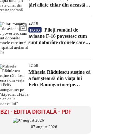
țări aliate chiar din această
toamnă
23:10
Piloți români de
FOTO
avioane F-16 povestesc cum
sunt doborâte dronele care
intră în spațiul aerian al țării
22:50
Mihaela Rădulescu susține că
a fost ștearsă din viața lui
Felix Baumgartner pe
Wikipedia: „Fix la un an de
la moartea lui”
BZI - EDITIA DIGITALĂ - PDF
07 august 2026