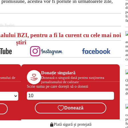
promisiune, acestea vor fi pornite în următoarele zile,
du Iloaiei
alului BZI, pentru a fi la curent cu cele mai noi
știri
Donație singulară
ismului de
Donează o singură dată pentru susținerea
jurnalismului de calitate
Scrie suma pe care dorești să o donezi
Donează
Plată sigură și protejată