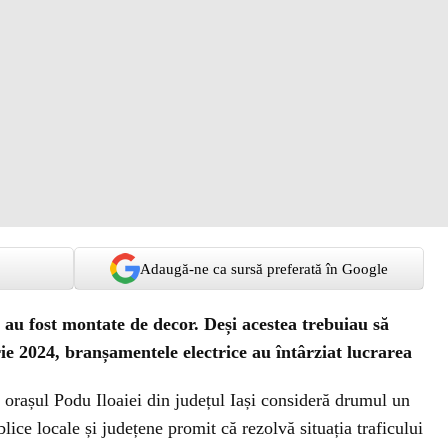
Adaugă-ne ca sursă preferată în Google
 au fost montate de decor. Deși acestea trebuiau să
e 2024, branșamentele electrice au întârziat lucrarea
n orașul Podu Iloaiei din județul Iași consideră drumul un
blice locale și județene promit că rezolvă situația traficului