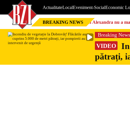
Actualitate
Local
Eveniment-Social
Economic Lo
BREAKING NEWS
Nici Alexandra nu a mai 
Breaking New
In
VIDEO
pătrați, 