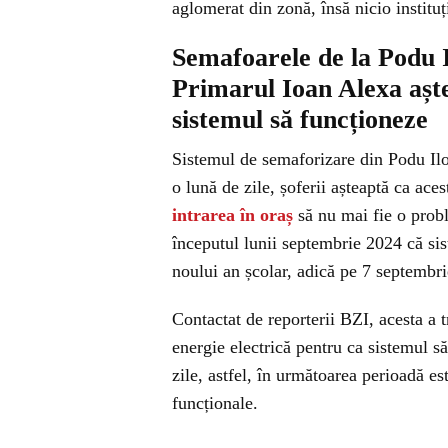
aglomerat din zonă, însă nicio instituț
Semafoarele de la Podu I
Primarul Ioan Alexa așt
sistemul să funcționeze
Sistemul de semaforizare din Podu Ilo
o lună de zile, șoferii așteaptă ca ace
intrarea în oraș
să nu mai fie o probl
începutul lunii septembrie 2024 că si
noului an școlar, adică pe 7 septembri
Contactat de reporterii BZI, acesta a
energie electrică pentru ca sistemul să
zile, astfel, în următoarea perioadă es
funcționale.