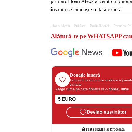
primarul Ioan Alexa a venit cu o nouă 
însă nu se cunoaște o dată exactă.
Ioan Alexa
Pnl Iasi
Podu Iloaiei
Primăria Po
Alătură-te pe
WHATSAPP
can
Donație lunară
Donează lunar pentru susținerea jurnal
calitate
Alege suma pe care dorești să o donezi lunar
Devino susținător
Plată sigură și protejată