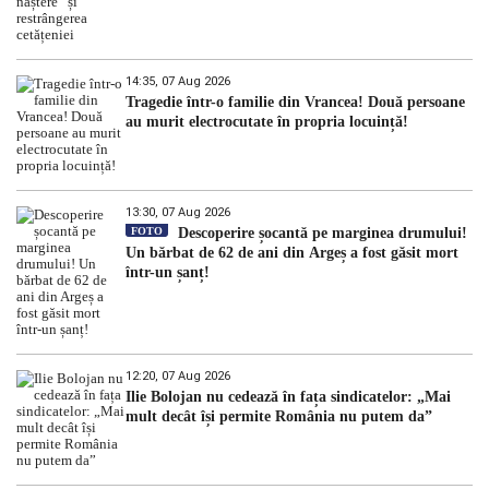
14:35, 07 Aug 2026
Tragedie într-o familie din Vrancea! Două persoane
au murit electrocutate în propria locuință!
13:30, 07 Aug 2026
FOTO
Descoperire șocantă pe marginea drumului!
Un bărbat de 62 de ani din Argeș a fost găsit mort
într-un șanț!
12:20, 07 Aug 2026
Ilie Bolojan nu cedează în fața sindicatelor: „Mai
mult decât își permite România nu putem da”