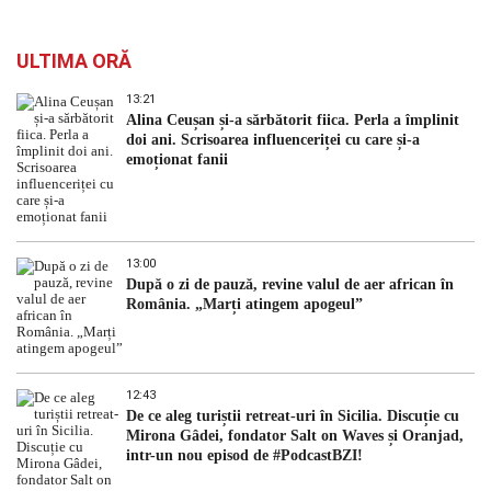
ULTIMA ORĂ
13:21
Alina Ceușan și-a sărbătorit fiica. Perla a împlinit
doi ani. Scrisoarea influenceriței cu care și-a
emoționat fanii
13:00
După o zi de pauză, revine valul de aer african în
România. „Marți atingem apogeul”
12:43
De ce aleg turiștii retreat-uri în Sicilia. Discuție cu
Mirona Gâdei, fondator Salt on Waves și Oranjad,
intr-un nou episod de #PodcastBZI!