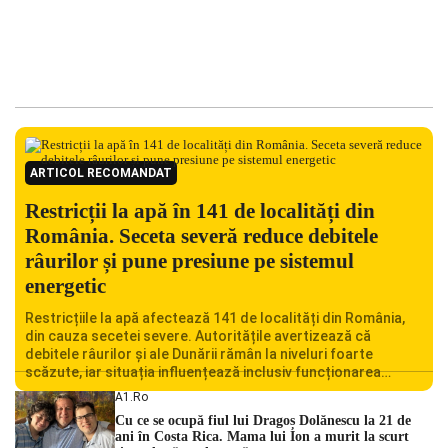
ARTICOL RECOMANDAT
Restricții la apă în 141 de localități din
România. Seceta severă reduce debitele
râurilor și pune presiune pe sistemul
energetic
Restricțiile la apă afectează 141 de localități din România,
din cauza secetei severe. Autoritățile avertizează că
debitele râurilor și ale Dunării rămân la niveluri foarte
scăzute, iar situația influențează inclusiv funcționarea
Centralei Nucleare de la Cernavodă. România se confruntă
A1.ro
cu una dintre cele mai dificile perioade din punct de vedere
Cu ce se ocupă fiul lui Dragoș Dolănescu la 21 de
hidrologic din ultimii ani. Lipsa […]
ani în Costa Rica. Mama lui Ion a murit la scurt