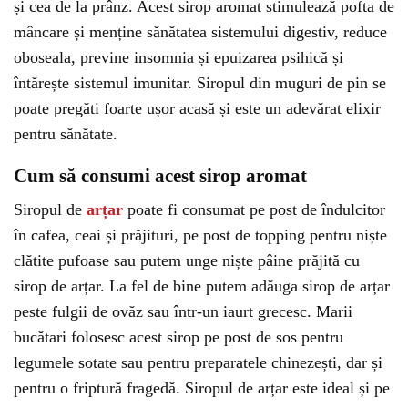
și cea de la prânz. Acest sirop aromat stimulează pofta de
mâncare și menține sănătatea sistemului digestiv, reduce
oboseala, previne insomnia și epuizarea psihică și
întărește sistemul imunitar. Siropul din muguri de pin se
poate pregăti foarte ușor acasă și este un adevărat elixir
pentru sănătate.
Cum să consumi acest sirop aromat
Siropul de
arțar
poate fi consumat pe post de îndulcitor
în cafea, ceai și prăjituri, pe post de topping pentru niște
clătite pufoase sau putem unge niște pâine prăjită cu
sirop de arțar. La fel de bine putem adăuga sirop de arțar
peste fulgii de ovăz sau într-un iaurt grecesc. Marii
bucătari folosesc acest sirop pe post de sos pentru
legumele sotate sau pentru preparatele chinezești, dar și
pentru o friptură fragedă. Siropul de arțar este ideal și pe