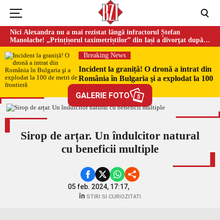
Nici Alexandra nu a mai rezistat lângă infractorul Ștefan
Manolache! „Prințișorul taximetriștilor” din Iași a divorţat după
doi ani de căsnicie
Breaking News
Incident la graniță! O dronă a intrat din
România în Bulgaria şi a explodat la 100
de metri de frontieră
GALERIE FOTO
5
Sirop de arțar. Un îndulcitor natural
cu beneficii multiple
05 feb. 2024, 17:17,
în
STIRI SI CURIOZITATI