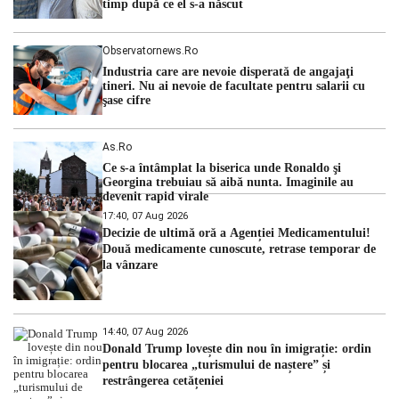
timp după ce el s-a născut
Observatornews.ro
Industria care are nevoie disperată de angajaţi
tineri. Nu ai nevoie de facultate pentru salarii cu
şase cifre
As.ro
Ce s-a întâmplat la biserica unde Ronaldo şi
Georgina trebuiau să aibă nunta. Imaginile au
devenit rapid virale
17:40, 07 Aug 2026
Decizie de ultimă oră a Agenției Medicamentului!
Două medicamente cunoscute, retrase temporar de
la vânzare
14:40, 07 Aug 2026
Donald Trump lovește din nou în imigrație: ordin
pentru blocarea „turismului de naștere” și
restrângerea cetățeniei