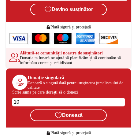
Devino susținător
Plată sigură și protejată
Alătură-te comunității noastre de susținători
Donația ta lunară ne ajută să planificăm și să continuăm să
informăm corect și echidistant
Donație singulară
Donează o singură dată pentru susținerea jurnalismului de
calitate
Scrie suma pe care dorești să o donezi
Donează
Plată sigură și protejată