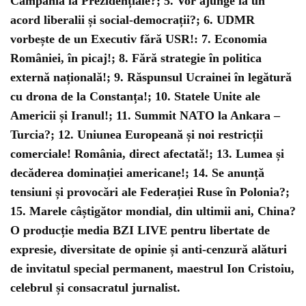
Campania la Prezidențiale?; 5. Vor ajunge la un
acord liberalii și social-democrații?; 6. UDMR
vorbește de un Executiv fără USR!: 7. Economia
României, în picaj!; 8. Fără strategie în politica
externă națională!; 9. Răspunsul Ucrainei în legătură
cu drona de la Constanța!; 10. Statele Unite ale
Americii și Iranul!; 11. Summit NATO la Ankara –
Turcia?; 12. Uniunea Europeană și noi restricții
comerciale! România, direct afectată!; 13. Lumea și
decăderea dominației americane!; 14. Se anunță
tensiuni și provocări ale Federației Ruse în Polonia?;
15. Marele câștigător mondial, din ultimii ani, China?
O producție media BZI LIVE pentru libertate de
expresie, diversitate de opinie și anti-cenzură alături
de invitatul special permanent, maestrul Ion Cristoiu,
celebrul și consacratul jurnalist.