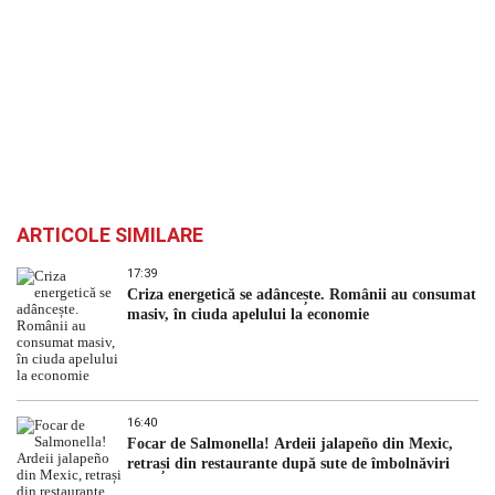
ARTICOLE SIMILARE
17:39
Criza energetică se adâncește. Românii au consumat
masiv, în ciuda apelului la economie
16:40
Focar de Salmonella! Ardeii jalapeño din Mexic,
retrași din restaurante după sute de îmbolnăviri