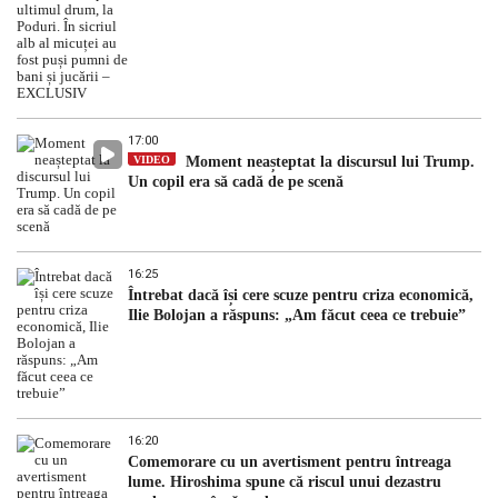
17:00
VIDEO
Moment neașteptat la discursul lui Trump.
Un copil era să cadă de pe scenă
16:25
Întrebat dacă își cere scuze pentru criza economică,
Ilie Bolojan a răspuns: „Am făcut ceea ce trebuie”
16:20
Comemorare cu un avertisment pentru întreaga
lume. Hiroshima spune că riscul unui dezastru