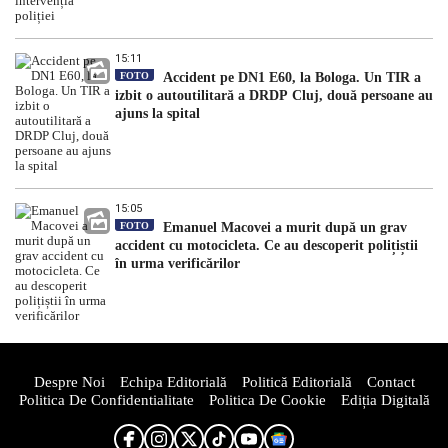
15:11
FOTO
Accident pe DN1 E60, la Bologa. Un TIR a
izbit o autoutilitară a DRDP Cluj, două persoane au
ajuns la spital
15:05
FOTO
Emanuel Macovei a murit după un grav
accident cu motocicleta. Ce au descoperit polițiștii
în urma verificărilor
Despre Noi
Echipa Editorială
Politică Editorială
Contact
Politica De Confidentialitate
Politica De Cookie
Ediția Digitală