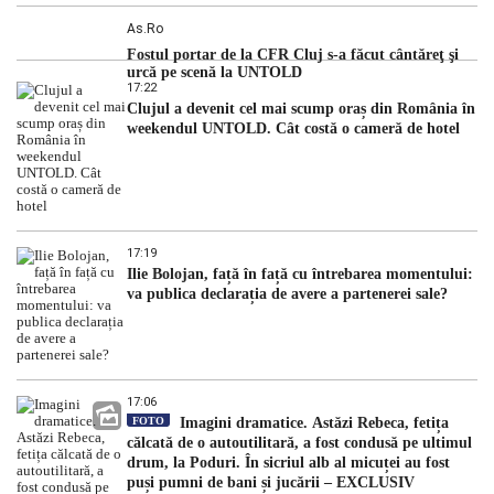
As.ro
Fostul portar de la CFR Cluj s-a făcut cântăreţ şi
urcă pe scenă la UNTOLD
17:22
Clujul a devenit cel mai scump oraș din România în
weekendul UNTOLD. Cât costă o cameră de hotel
17:19
Ilie Bolojan, față în față cu întrebarea momentului:
va publica declarația de avere a partenerei sale?
17:06
FOTO
Imagini dramatice. Astăzi Rebeca, fetița
călcată de o autoutilitară, a fost condusă pe ultimul
drum, la Poduri. În sicriul alb al micuței au fost
puși pumni de bani și jucării – EXCLUSIV