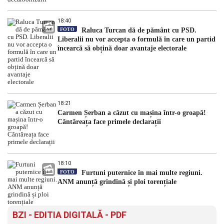
18:40
FOTO
Raluca Turcan dă de pământ cu PSD.
Liberalii nu vor accepta o formulă în care un partid
încearcă să obțină doar avantaje electorale
18:21
Carmen Șerban a căzut cu mașina într-o groapă!
Cântăreața face primele declarații
18:10
FOTO
Furtuni puternice în mai multe regiuni.
ANM anunță grindină și ploi torențiale
BZI - EDITIA DIGITALĂ - PDF