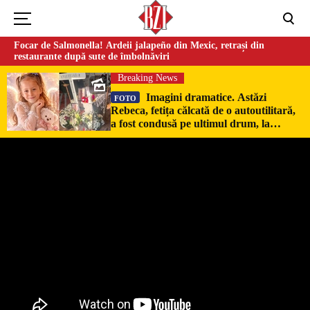
Focar de Salmonella! Ardeii jalapeño din Mexic, retrași din
restaurante după sute de îmbolnăviri
Breaking News
Imagini dramatice. Astăzi
FOTO
Rebeca, fetița călcată de o autoutilitară,
a fost condusă pe ultimul drum, la
Poduri. În sicriul alb al micuței au fost
puși pumni de bani și jucării –
EXCLUSIV