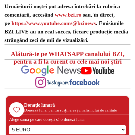
Urmăritorii noștri pot adresa întrebări la rubrica
comentarii, accesând
www.bzi.ro
sau, în direct,
pe
https://www.youtube.com/@bzinews
. Emisiunile
BZI LIVE au un real succes, fiecare producție media
strângând zeci de mii de vizualizări.
Alătură-te pe
WHATSAPP
canalului BZI,
pentru a fi la curent cu cele mai noi știri
Donație lunară
Donează lunar pentru susținerea jurnalismului de calitate
Alege suma pe care dorești să o donezi lunar