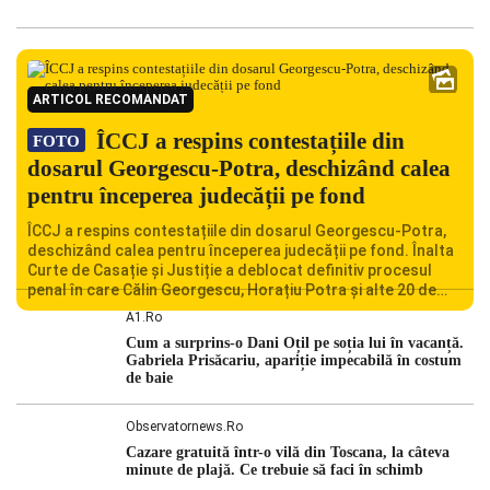
ARTICOL RECOMANDAT
ÎCCJ a respins contestațiile din
FOTO
dosarul Georgescu-Potra, deschizând calea
pentru începerea judecății pe fond
ÎCCJ a respins contestațiile din dosarul Georgescu-Potra,
deschizând calea pentru începerea judecății pe fond. Înalta
Curte de Casație și Justiție a deblocat definitiv procesul
penal în care Călin Georgescu, Horațiu Potra și alte 20 de
persoane sunt acuzați de acțiuni îndreptate împotriva
A1.ro
ordinii constituționale. În ședința din camera preliminară,
Cum a surprins-o Dani Oțil pe soția lui în vacanță.
judecătorii de la instanța supremă au […]
Gabriela Prisăcariu, apariție impecabilă în costum
de baie
Observatornews.ro
Cazare gratuită într-o vilă din Toscana, la câteva
minute de plajă. Ce trebuie să faci în schimb