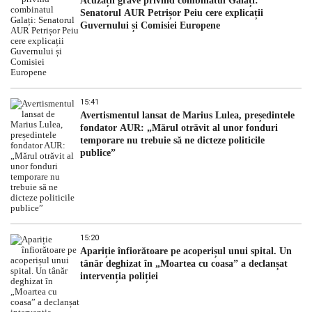
Acuzații grave privind combinatul Galați:
Senatorul AUR Petrișor Peiu cere explicații
Guvernului și Comisiei Europene
15:41
Avertismentul lansat de Marius Lulea, președintele
fondator AUR: „Mărul otrăvit al unor fonduri
temporare nu trebuie să ne dicteze politicile
publice”
15:20
Apariție înfiorătoare pe acoperișul unui spital. Un
tânăr deghizat în „Moartea cu coasa” a declanșat
intervenția poliției