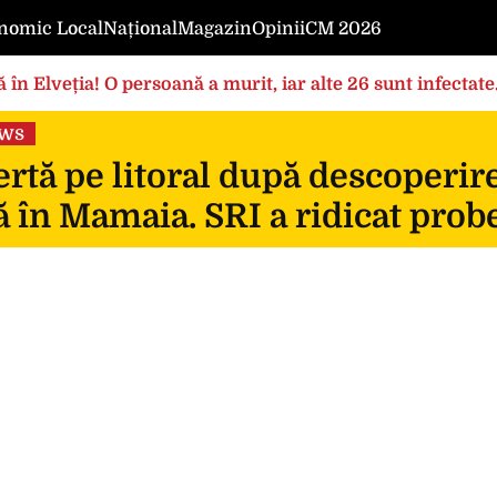
nomic Local
Național
Magazin
Opinii
CM 2026
 în Elveția! O persoană a murit, iar alte 26 sunt infectat
ews
rtă pe litoral după descoperir
 în Mamaia. SRI a ridicat prob