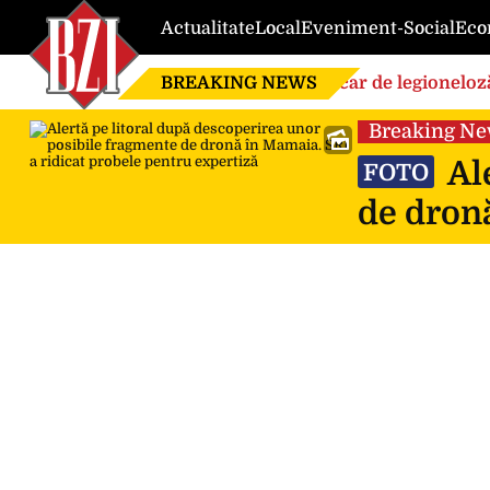
Actualitate
Local
Eveniment-Social
Eco
BREAKING NEWS
Focar de legioneloză
Breaking N
Ale
FOTO
de dronă