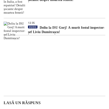
12:35
FOTO
Doliu la ISU Gorj! A murit fostul inspector-
șef Liviu Dumitrașcu!
LASĂ UN RĂSPUNS