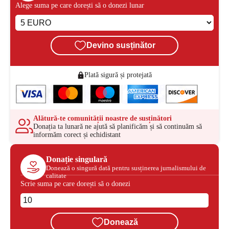
Alege suma pe care dorești să o donezi lunar
Devino susținător
Plată sigură și protejată
Alătură-te comunității noastre de susținători
Donația ta lunară ne ajută să planificăm și să continuăm să
informăm corect și echidistant
Donație singulară
Donează o singură dată pentru susținerea jurnalismului de
calitate
Scrie suma pe care dorești să o donezi
Donează