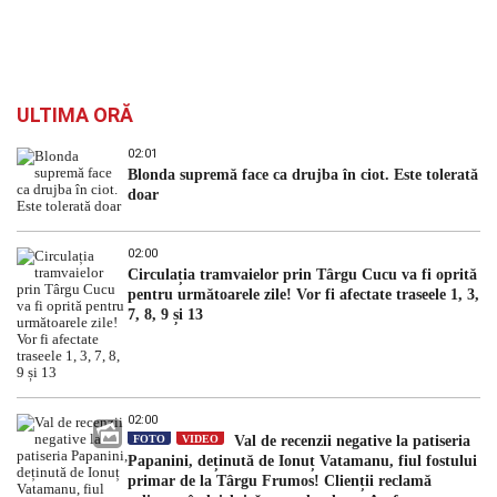
ULTIMA ORĂ
02:01
Blonda supremă face ca drujba în ciot. Este tolerată
doar
02:00
Circulația tramvaielor prin Târgu Cucu va fi oprită
pentru următoarele zile! Vor fi afectate traseele 1, 3,
7, 8, 9 și 13
02:00
FOTO
VIDEO
Val de recenzii negative la patiseria
Papanini, deținută de Ionuț Vatamanu, fiul fostului
primar de la Târgu Frumos! Clienții reclamă