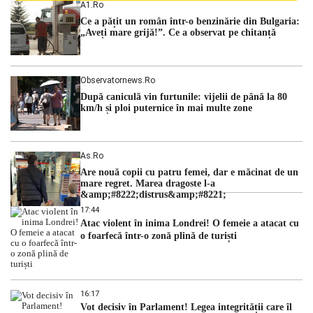
A1.ro
guvern tehnocrat și despre posibilitatea a două cabinete
Ce a pățit un român într-o benzinărie din Bulgaria:
succesive. Nicușor Dan analizează noi variante de premier
„Aveți mare grijă!”. Ce a observat pe chitanță
România traversează […]
Observatornews.ro
După caniculă vin furtunile: vijelii de până la 80
km/h și ploi puternice în mai multe zone
As.ro
Are nouă copii cu patru femei, dar e măcinat de un
mare regret. Marea dragoste l-a
&amp;#8222;distrus&amp;#8221;
17:44
Atac violent în inima Londrei! O femeie a atacat cu
o foarfecă într-o zonă plină de turiști
16:17
Vot decisiv în Parlament! Legea integrității care îl