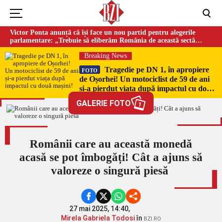
Victor Ponta anunță că își face un nou partid pentru alegerile
parlamentare: „Trebuie să eliberăm România de această sectă
globalistă”
Breaking News
Tragedie pe DN 1, în apropiere
FOTO
de Oșorhei! Un motociclist de 59 de ani
și-a pierdut viața după impactul cu două
mașini!
GALERIE FOTO
1
Românii care au această monedă
acasă se pot îmbogăți! Cât a ajuns să
valoreze o singură piesă
27 mai 2025, 14:40,
Mirela Gabriela Todosi
în
BZI.RO