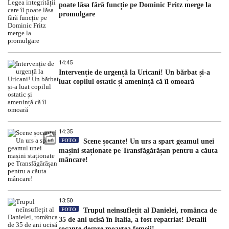
poate lăsa fără funcție pe Dominic Fritz merge la
promulgare
14:45
Intervenție de urgență la Uricani! Un bărbat și-a
luat copilul ostatic și amenință că îl omoară
14:35
FOTO
Scene șocante! Un urs a spart geamul unei
mașini staționate pe Transfăgărășan pentru a căuta
mâncare!
13:50
FOTO
Trupul neînsuflețit al Danielei, românca de
35 de ani ucisă în Italia, a fost repatriat! Detalii
șocante despre moartea femeii!