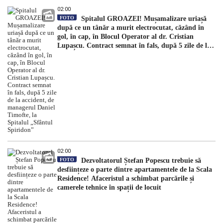
02:00
FOTO
Spitalul GROAZEI! Mușamalizare uriașă
după ce un tânăr a murit electrocutat, căzând în
gol, în cap, în Blocul Operator al dr. Cristian
Lupașcu. Contract semnat în fals, după 5 zile de la
accident, de managerul Daniel Timofte, la Spitalul
„Sfântul Spiridon”
02:00
FOTO
Dezvoltatorul Ștefan Popescu trebuie să
desființeze o parte dintre apartamentele de la Scala
Residence! Afaceristul a schimbat parcările și
camerele tehnice în spații de locuit