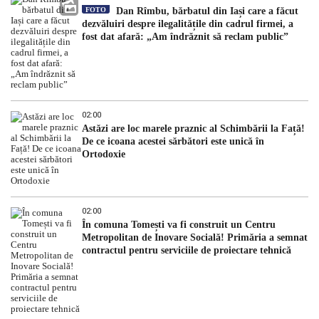
FOTO
Dan Rîmbu, bărbatul din Iași care a făcut
dezvăluiri despre ilegalitățile din cadrul firmei, a
fost dat afară: „Am îndrăznit să reclam public”
02:00
Astăzi are loc marele praznic al Schimbării la Față!
De ce icoana acestei sărbători este unică în
Ortodoxie
02:00
În comuna Tomești va fi construit un Centru
Metropolitan de Inovare Socială! Primăria a semnat
contractul pentru serviciile de proiectare tehnică