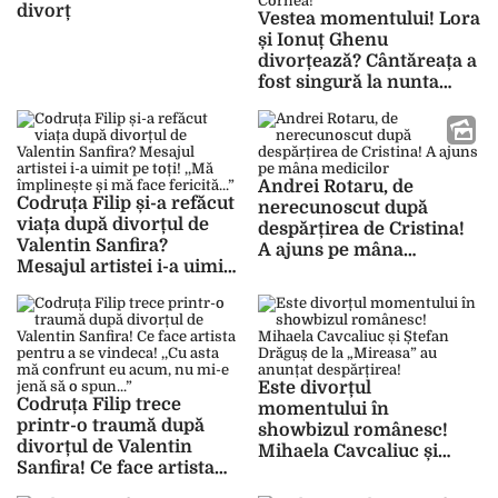
divorț
Vestea momentului! Lora
și Ionuț Ghenu
divorțează? Cântăreața a
fost singură la nunta
Andreei Bălan cu Victor
Cornea!
Andrei Rotaru, de
Codruța Filip și-a refăcut
nerecunoscut după
viața după divorțul de
despărțirea de Cristina!
Valentin Sanfira?
A ajuns pe mâna
Mesajul artistei i-a uimit
medicilor
pe toți! ,,Mă împlinește și
mă face fericită…”
Este divorțul
Codruța Filip trece
momentului în
printr-o traumă după
showbizul românesc!
divorțul de Valentin
Mihaela Cavcaliuc și
Sanfira! Ce face artista
Ștefan Drăguș de la
pentru a se vindeca! ,,Cu
„Mireasa” au anunțat