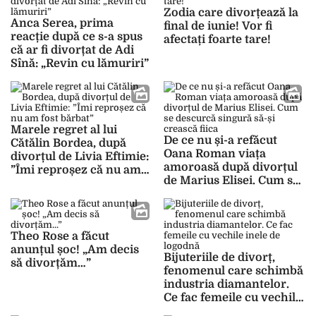
Zodia care divorțează la
Anca Serea, prima
final de iunie! Vor fi
reacție după ce s-a spus
afectați foarte tare!
că ar fi divorțat de Adi
Sînă: „Revin cu lămuriri”
Marele regret al lui
De ce nu și-a refăcut
Cătălin Bordea, după
Oana Roman viața
divorțul de Livia Eftimie:
amoroasă după divorțul
”Îmi reproșez că nu am
de Marius Elisei. Cum se
fost bărbat”
descurcă singură să-și
crească fiica
Theo Rose a făcut
anunțul șoc! „Am decis
Bijuteriile de divorț,
să divorțăm…”
fenomenul care schimbă
industria diamantelor.
Ce fac femeile cu vechile
inele de logodnă