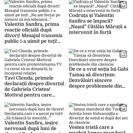
asta mă confrunt eu
despărțirea!
acum, nu mi-e jenă să o
spun…”
Codruța și Valentin
Sanfira se împacă?
Valentin Sanfira, prima
„Nașul” Cătălin Măruță a
reacție oficială după
intervenit în forță
divorț! Mesajul transmis
public i-a uimit pe toți!
,,Nu am forțat pe nimeni
să mă iubească…”
De ce a vrut soția lui Gabi
Tamaș să divorțeze.
Tavi Clonda, primele
Dezvăluiri sincere
declarații despre divorțul
despre problemele din
de Gabriela Cristea!
căsnicie
Motivul pentru care
prezentatoarea TV i-a
cerut să se despartă, la
începutul relației
Valentin Sanfira, ieșire
Vestea tristă care a
nervoasă după luni de