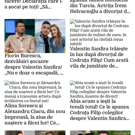
zguduit lumea mondenă
tăcere! Declarația care i-
din Turcia. Actrița İrem
a șocat pe toți! „Să
Helvacıoğlu a divorțat de
trăiască în mocirlă…”
soțul ei după doi ani de
căsnicie
Valentin Sanfira trăiește
în lux după divorțul de
Florin Burescu,
Codruța Filip! Cum arată
dezvăluiri șocante
vila de jumătate de
despre Valentin Sanfira!
milion de euro, în care
,,Nu e doar o escapadă, ci
artistul își răsfață noua
fie o relație, fie o
iubită!
combinație nereușită…”
Abia acum a ieșit la
Alina Sorescu și
iveală totul! Ce le spunea
Alexandru Ciucu, din nou
Codruța Filip colegilor
împreună, la ziua de
despre Valentin Sanfira,
naștere a fiicei lor! Ce
înainte de divorț!
mesaj a transmis artista
după întâlnirea cu fostul