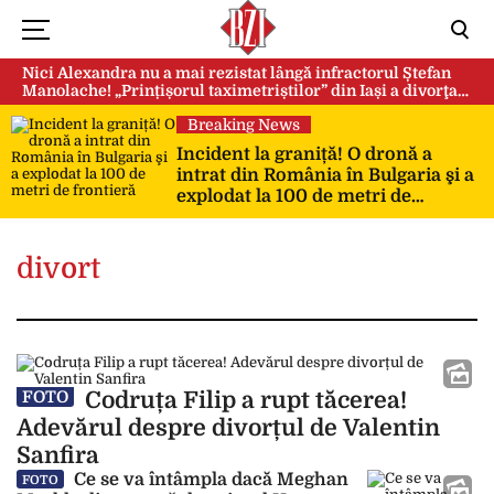
Nici Alexandra nu a mai rezistat lângă infractorul Ștefan
Manolache! „Prințișorul taximetriștilor” din Iași a divorţat
după doi ani de căsnicie
Breaking News
Incident la graniță! O dronă a
intrat din România în Bulgaria şi a
explodat la 100 de metri de
frontieră
divort
Codruța Filip a rupt tăcerea!
FOTO
Adevărul despre divorțul de Valentin
Sanfira
Ce se va întâmpla dacă Meghan
FOTO