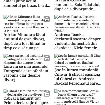
în fața a 5.000 de
cine îi pune acum
oameni, la Sala Palatului,
zâmbetul pe buze. L-a dat
după ce a divorțat de
complet uitării pe
Codruța Filip! Artistul i-a
Valentin Sanfira
lăsat fără cuvinte pe toți!
Adrian Minune a făcut
Andreea Ibacka,
anunțul despre divorț,
declarații șocante despre
după ce a fost filmat în
violența domestică din
timp ce o săruta pe
căsnicie! ,,Nicio femeie
soacra lui Bogdan de la
nu merită să trăiască în
Ploiești
frică…”
Lora nu se mai ascunde!
Șoc în lumea mondenă!
Fotografia care oferă un
Cine ar fi stricat căsnicia
răspuns clar despre
lui Cabral cu Andreea
divorț
Ibacka! Personajul care a
rupt tăcerea!
Cabral a lămurit tot!
Prima declarație despre