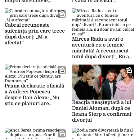
înapoi silicoanele
l vadă în această
partenerei, la partaj
companie după divorț
Cabral recunoaște
suferința prin care trece
după divorț: „M-a
Mircea Radu a avut o
afectat”
aventură cu o femeie
măritată! A recunoscut
totul după divorț! ,,Eu am
iubit-o pe femeia aia, nu
doar m-am culcat cu ea!”
Prima declarație oficială
a Andreei Popescu
despre Dan Alexa: „Nu
Reacția neașteptată a lui
știu ce planuri are
Daniel Aloman, după ce
Dumnezeu”
Ileana Sterp a confirmat
divorțul