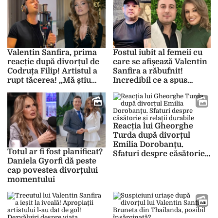
soț!
Valentin Sanfira, prima
Fostul iubit al femeii cu
reacție după divorțul de
care se afișează Valentin
Codruța Filip! Artistul a
Sanfira a răbufnit!
rupt tăcerea! ,,Mă știu
Incredibil ce a spus
curat și drept…”
despre relația celor doi!
Reacția lui Gheorghe
Turda după divorțul
Emilia Dorobanțu.
Totul ar fi fost planificat?
Sfaturi despre căsătorie
Daniela Gyorfi dă peste
și relații durabile
cap povestea divorțului
momentului