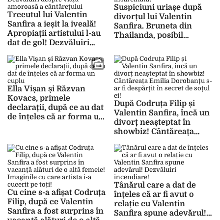
Suspiciuni uriașe după
Trecutul lui Valentin
divorțul lui Valentin
Sanfira a ieșit la iveală!
Sanfira. Bruneta din
Apropiații artistului l-au
Thailanda, posibil
dat de gol! Dezvăluiri
însărcinată?
despre viața amoroasă a
cântărețului
Ella Vișan și Răzvan
Kovacs, primele
După Codruța Filip și
declarații, după ce au dat
Valentin Sanfira, încă un
de înțeles că ar forma un
divorț neașteptat în
cuplu
showbiz! Cântăreața
Emilia Dorobanțu s-ar fi
despărțit în secret de
soțul ei!
Tânărul care a dat de
Cu cine s-a afișat Codruța
înțeles că ar fi avut o
Filip, după ce Valentin
relație cu Valentin
Sanfira a fost surprins în
Sanfira spune adevărul!