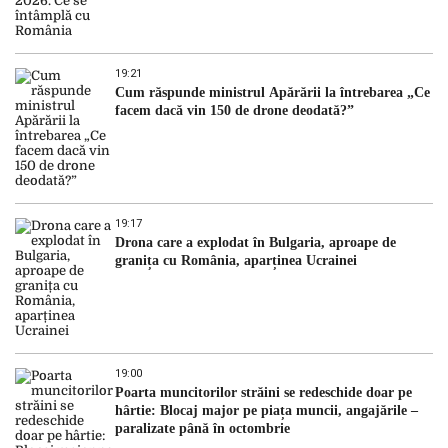
19:21
Cum răspunde ministrul Apărării la întrebarea „Ce
facem dacă vin 150 de drone deodată?”
19:17
Drona care a explodat în Bulgaria, aproape de
granița cu România, aparținea Ucrainei
19:00
Poarta muncitorilor străini se redeschide doar pe
hârtie: Blocaj major pe piața muncii, angajările –
paralizate până în octombrie