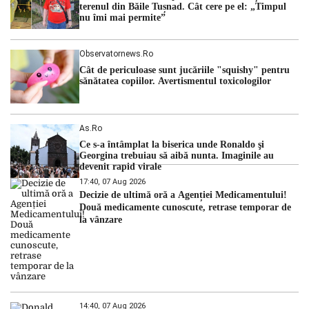
terenul din Băile Tușnad. Cât cere pe el: „Timpul
nu îmi mai permite”
Observatornews.ro
Cât de periculoase sunt jucăriile "squishy" pentru
sănătatea copiilor. Avertismentul toxicologilor
As.ro
Ce s-a întâmplat la biserica unde Ronaldo şi
Georgina trebuiau să aibă nunta. Imaginile au
devenit rapid virale
17:40, 07 Aug 2026
Decizie de ultimă oră a Agenției Medicamentului!
Două medicamente cunoscute, retrase temporar de
la vânzare
14:40, 07 Aug 2026