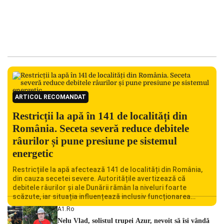
ARTICOL RECOMANDAT
Restricții la apă în 141 de localități din
România. Seceta severă reduce debitele
râurilor și pune presiune pe sistemul
energetic
Restricțiile la apă afectează 141 de localități din România,
din cauza secetei severe. Autoritățile avertizează că
debitele râurilor și ale Dunării rămân la niveluri foarte
scăzute, iar situația influențează inclusiv funcționarea
Centralei Nucleare de la Cernavodă. România se confruntă
A1.ro
cu una dintre cele mai dificile perioade din punct de vedere
Nelu Vlad, solistul trupei Azur, nevoit să își vândă
hidrologic din ultimii ani. Lipsa […]