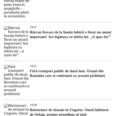
18:41
Răzvan Kovacs de la Insula Iubirii a făcut un anunț
important! Are legătura cu iubita lui: „A spus da!”
18:21
Fără transport public de două luni. Orașul din
România care se confruntă cu această problemă
18:00
Răsturnare de situație în Ungaria: Omul înlăturat
de Orbán, propus președinte al țării