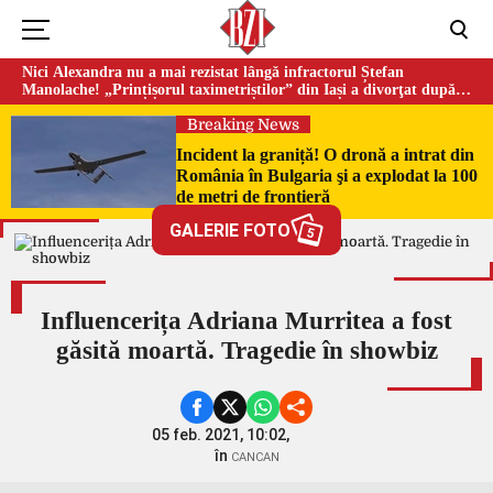
Nici Alexandra nu a mai rezistat lângă infractorul Ștefan
Manolache! „Prințișorul taximetriștilor” din Iași a divorţat după
doi ani de căsnicie
Breaking News
Incident la graniță! O dronă a intrat din
România în Bulgaria şi a explodat la 100
de metri de frontieră
GALERIE FOTO
5
Influencerița Adriana Murritea a fost
găsită moartă. Tragedie în showbiz
05 feb. 2021, 10:02,
în
CANCAN