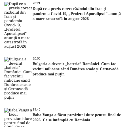
20:21
După ce a prezis corect războiul din Iran și
pandemia Covid-19, „Profetul Apocalipsei” anunță
o mare catastrofă în august 2026
20:00
Bulgaria a devenit „bateria” României. Cum fac
vecinii milioane când Dunărea scade și Cernavodă
produce mai puțin
19:40
Baba Vanga a făcut previziuni dure pentru final de
2026. Ce se întâmplă cu România