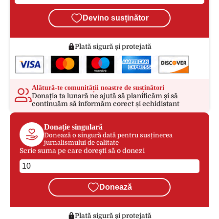
Devino susținător
Plată sigură și protejată
Alătură-te comunității noastre de susținători
Donația ta lunară ne ajută să planificăm și să
continuăm să informăm corect și echidistant
Donație singulară
Donează o singură dată pentru susținerea
jurnalismului de calitate
Scrie suma pe care dorești să o donezi
Donează
Plată sigură și protejată