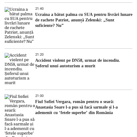
21:40
Ucraina a bătut palma cu SUA pentru livrări lunare
de rachete Patriot, anunță Zelenski: „Sunt
suficiente? Nu”
21:20
Accident violent pe DN58, urmat de incendiu.
Șoferul unui autoturism a murit
21:00
Fiul Sofiei Vergara, român pentru o seară:
Anastasia Soare l-a pus să facă sarmale și l-a
ademenit cu ‘fetele superbe’ din România