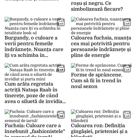
roșu și negru. Ce
simbolizează fiecare?
Burgundy, o culoare a
Culoarea fuchsia, nuanța
verii pentru femeile
cea mai potrivită pentru
îndrăznețe. Nuanța care
persoanele îndrăznețe și
îți va schimba în
pline de energie
totalitate look-ul
Forme de sprâncene.
Cum să fii în trend în
Cum arăta regretata
noul sezon
actriță Natașa Raab în
tinerețe, poze de când
avea o siluetă de invidiat
și purta mini
Fuchsia: Culoare care a
Culoarea roz: Definiția
înnebunit „fashionistele“
gingășiei, prieteniei și a