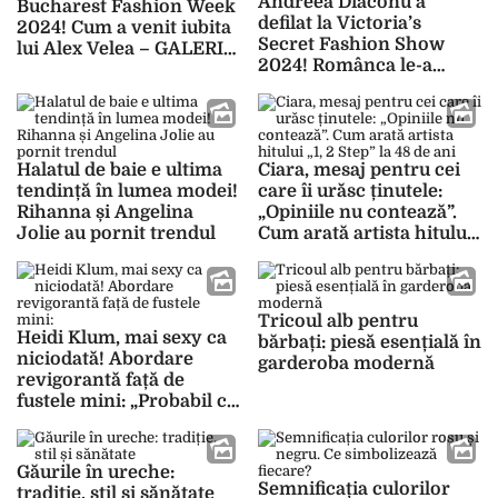
Andreea Diaconu a
Bucharest Fashion Week
defilat la Victoria’s
2024! Cum a venit iubita
Secret Fashion Show
lui Alex Velea – GALERIE
2024! Românca le-a
FOTO
eclipsat pe Kate Moss și
Adriana Lima
Halatul de baie e ultima
Ciara, mesaj pentru cei
tendință în lumea modei!
care îi urăsc ținutele:
Rihanna și Angelina
„Opiniile nu contează”.
Jolie au pornit trendul
Cum arată artista hitului
„1, 2 Step” la 48 de ani
Tricoul alb pentru
Heidi Klum, mai sexy ca
bărbați: piesă esențială în
niciodată! Abordare
garderoba modernă
revigorantă față de
fustele mini: „Probabil că
o să port și la 70 de ani
dacă mai am chef”
Găurile în ureche:
Semnificația culorilor
tradiție, stil și sănătate