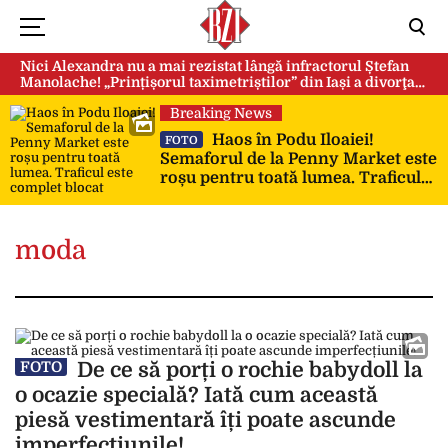
Nici Alexandra nu a mai rezistat lângă infractorul Ștefan
Manolache! „Prințișorul taximetriștilor” din Iași a divorţat
după doi ani de căsnicie
Breaking News
Haos în Podu Iloaiei!
FOTO
Semaforul de la Penny Market este
roșu pentru toată lumea. Traficul
este complet blocat
moda
De ce să porți o rochie babydoll la
FOTO
o ocazie specială? Iată cum această
piesă vestimentară îți poate ascunde
imperfecțiunile!