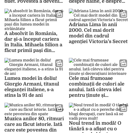
bilet. Povestea a devenit
despre haine, e despre
virală! – GALERIE FOTO
emoție și atitudine”
Adriana Lima în anii
2000. Cel mai dorit
A absolvit în România,
model din cadrul
dar și-a început cariera
agenției Victoria’s Secret
în Italia. Mihaela Silion a
făcut primii pași din
lumea modei în
străinătate
Lumea modei în doliu!
Cele mai frumoase
Giorgio Armani, titanul
combinații de culori ale
eleganței italiene, s-a
anului. Iată câteva idei
stins la 91 de ani
pentru ținute și
decorațiuni interioare
Muzica anilor 80, ritmuri
Noul trend în modă! O
care au făcut istorie. Iată
tânără s-a afișat cu o
care este povestea din