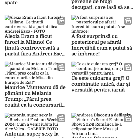
pereche de blugi
spate
decupați, care lasă să se
vadă prea mult!
Alexia Eram a făcut
A fost surprinsă cu
furori la Milano! Ce
posteriorul pe afară!
ținută controversată a
Incredibil cum a putut să
purtat fiica Andreei Esca
se îmbrace!
– FOTO
Ce este culoarea grej? O
combinație unică, dar și
Maurice Munteanu dă de
versatilă pentru iarnă
pământ cu Melania
Trump: „Părul prea
coafat ca la concursurile
de Miss din Europa de
Est!“
Antonia, super sexy la