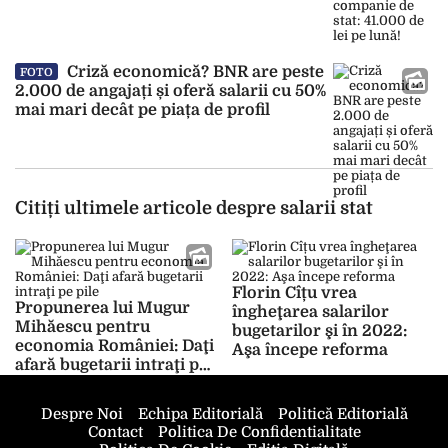
Criză economică? BNR are peste
FOTO
2.000 de angajați și oferă salarii cu 50%
mai mari decât pe piața de profil
Citiți ultimele articole despre salarii stat
Florin Cîțu vrea
Propunerea lui Mugur
îngheţarea salarilor
Mihăescu pentru
bugetarilor şi în 2022:
economia României: Daţi
Aşa începe reforma
afară bugetarii intraţi pe
pile
Despre Noi
Echipa Editorială
Politică Editorială
Contact
Politica De Confidentialitate