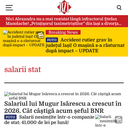
Nici Alexandra nu a mai rezistat lângă infractorul Ștefan
Manolache! „Prințișorul taximetriștilor” din Iași a divorţat
după doi ani de căsnicie
Breaking News
Accident rutier grav în
FOTO
județul Iași! O mașină s-a răsturnat
după impact – UPDATE
salarii stat
Salariul lui Mugur Isărescu a crescut în
2026. Cât câștigă acum șeful BNR
Salarii nesimțite într-o companie
FOTO
de stat: 41.000 de lei pe lună!