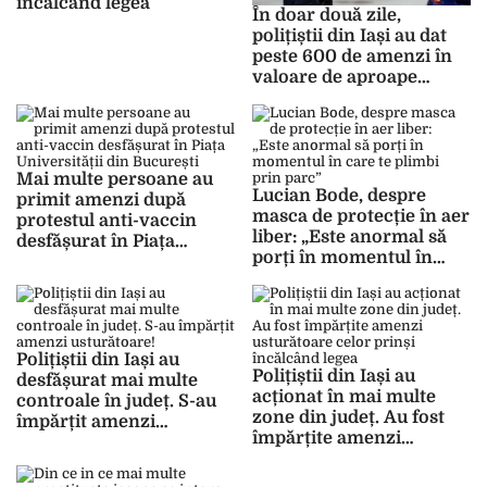
încălcând legea
În doar două zile,
polițiștii din Iași au dat
peste 600 de amenzi în
valoare de aproape
500.000 de lei
Mai multe persoane au
Lucian Bode, despre
primit amenzi după
masca de protecție în aer
protestul anti-vaccin
liber: „Este anormal să
desfășurat în Piața
porți în momentul în
Universității din
care te plimbi prin parc”
București
Polițiștii din Iași au
Polițiștii din Iași au
desfășurat mai multe
acționat în mai multe
controale în județ. S-au
zone din județ. Au fost
împărțit amenzi
împărțite amenzi
usturătoare!
usturătoare celor prinși
încălcând legea