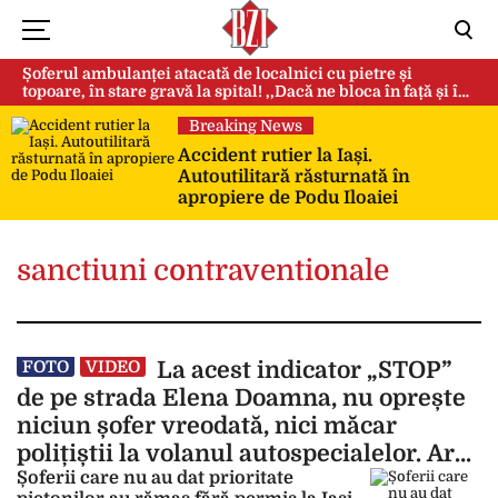
Șoferul ambulanței atacată de localnici cu pietre și
topoare, în stare gravă la spital! ,,Dacă ne bloca în față și în
spate, ne omorau…”
Breaking News
Accident rutier la Iași.
Autoutilitară răsturnată în
apropiere de Podu Iloaiei
sanctiuni contraventionale
Could not play video.
There was a problem trying to load the video.
La acest indicator „STOP”
FOTO
VIDEO
Error code: html5_video:4
de pe strada Elena Doamna, nu oprește
niciun șofer vreodată, nici măcar
polițiștii la volanul autospecialelor. Are
vreun rost?
Șoferii care nu au dat prioritate