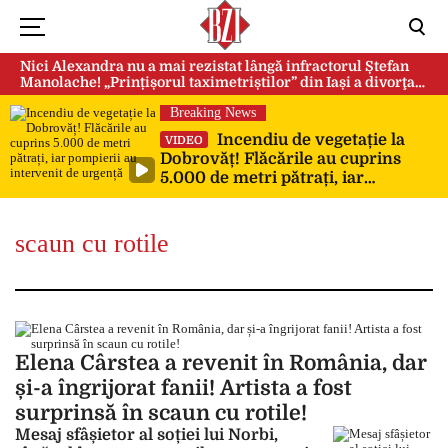
Nici Alexandra nu a mai rezistat lângă infractorul Ștefan
Manolache! „Prințișorul taximetriștilor” din Iași a divorţat
după doi ani de căsnicie
Breaking News
Incendiu de vegetație la
VIDEO
Dobrovăț! Flăcările au cuprins
5.000 de metri pătrați, iar
pompierii au intervenit de urgență
scaun cu rotile
Elena Cârstea a revenit în România, dar
și-a îngrijorat fanii! Artista a fost
surprinsă în scaun cu rotile!
Mesaj sfâșietor al soției lui Norbi,