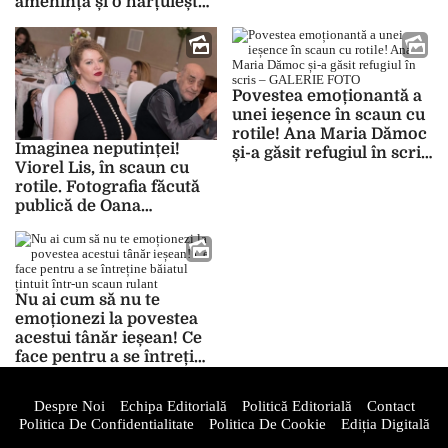
amenință și o hărțuiește
de un an de zile, iar
polițiștii au pus-o la
punct: „Poliția nici nu-mi
mai răspunde” – FOTO
Povestea emoționantă a
unei ieșence în scaun cu
rotile! Ana Maria Dămoc
Imaginea neputinței!
și-a găsit refugiul în scris
Viorel Lis, în scaun cu
– GALERIE FOTO
rotile. Fotografia făcută
publică de Oana
dezvăluie cum a ajuns
fostul primar, la 78 de ani
Nu ai cum să nu te
emoționezi la povestea
acestui tânăr ieșean! Ce
face pentru a se întreține
băiatul țintuit într-un
scaun rulant
Despre Noi
Echipa Editorială
Politică Editorială
Contact
Politica De Confidentialitate
Politica De Cookie
Ediția Digitală