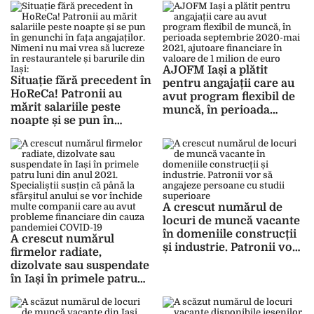
financiare în valoare de
transport marfă,
jumătate de milion de lei.
electricieni, lucrători
Patronii din Iași pot
comerciali și ingineri
depune în continuare
cereri în măsura
AJOFM Iași a plătit
„kurzarbeit”
Situație fără precedent în
pentru angajații care au
HoReCa! Patronii au
avut program flexibil de
mărit salariile peste
muncă, în perioada
noapte și se pun în
septembrie 2020-mai
genunchi în fața
2021, ajutoare financiare
angajaților. Nimeni nu
în valoare de 1 milion de
mai vrea să lucreze în
euro
restaurantele și barurile
din Iași: „Am angajat 12
oameni și apoi i-am
A crescut numărul de
concediat pe toți”
locuri de muncă vacante
în domeniile construcții
A crescut numărul
și industrie. Patronii vor
firmelor radiate,
să angajeze persoane cu
dizolvate sau suspendate
studii superioare
în Iași în primele patru
luni din anul 2021.
Specialiștii susțin că