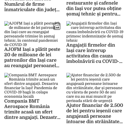
restaurante și cafenele
Numărul de firme
din Iași vor putea obține
înmatriculate din județul
șomaj tehnic și pentru
Iași a scăzut considerabil
perioada 6-12 octombrie
în anul 2020, comparativ
2020 în care au fost
cu anul precedent
închiși, din cauza
pandemiei de COVID-19
Angajații firmelor din
AJOFM Iași a plătit peste
Iași care întrerup
20 de milioane de lei
activitatea din cauza
patronilor din Iași care
îmbolnăvirii cu COVID-
au reangajat persoanele
19 primesc indemnizație
trimise în șomaj tehnic,
de șomaj tehnic
în contexul pandemiei de
COVID-19
Compania BMT
Ajutor financiar de 2.500
Aerospace România
de lei pentru ieșenii care
trimite acasă un sfert
angajează persoane
dintre angajați. Dezastru
întoarse din străinătate,
financiar la Iași!
dar și persoane cu vârsta