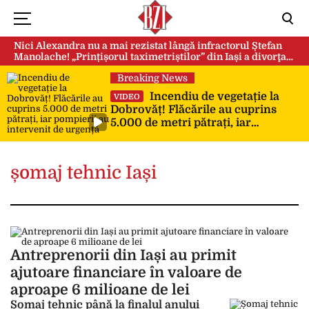
Nici Alexandra nu a mai rezistat lângă infractorul Ștefan
Manolache! „Prințișorul taximetriștilor” din Iași a divorţat
după doi ani de căsnicie
Breaking News
Incendiu de vegetație la
VIDEO
Dobrovăț! Flăcările au cuprins
5.000 de metri pătrați, iar
pompierii au intervenit de urgență
șomaj tehnic Iași
Antreprenorii din Iași au primit
ajutoare financiare în valoare de
aproape 6 milioane de lei
Șomaj tehnic până la finalul anului