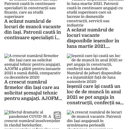
până la sfârșitul anului se
vor închide multe
companii care au avut
probleme financiare din
A scăzut numărul de
cauza pandemiei COVID-
locuri de muncă vacante
19
A scăzut numărul de
din Iași. Patronii caută în
locuri vacante
continuare specialiști în
disponibile ieșenilor în
construcții sau finanțe,
luna martie 2021.
care au studii superioare
Patronii caută în
continuare angajați cu
studii superioare care să
lucreze în domeniile
construcții, servicii sau
industrie
A crescut numărul
Ieșenii care își caută un
firmelor din Iași care au
loc de de muncă în anul
solicitat șomajul tehnic
2021 se pot angaja în
pentru angajați. AJOFM
construcții, confecții sau
a plătit pentru ianuarie
industrie. Numărul de
2021 o sumă dublă,
joburi disponibile s-a
comparativ cu
înjumătățit față de luna
decembrie 2020
noiembrie 2020