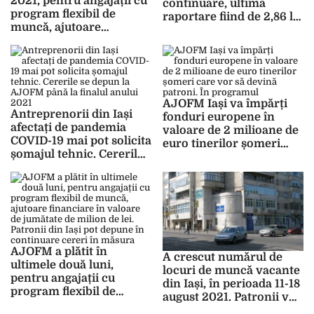
2021, pentru angajații cu
continuare, ultima
program flexibil de
raportare fiind de 2,86 la
muncă, ajutoare
sută. S-au angajat 793 de
financiare în valoare de
persoane, în domenii
un milion de lei. Patronii
precum serviciile sau
din Iași au depus sute de
construcțiile
cereri în măsura
„kurzarbeit”
AJOFM Iași va împărți
Antreprenorii din Iași
fonduri europene în
afectați de pandemia
valoare de 2 milioane de
COVID-19 mai pot solicita
euro tinerilor șomeri
șomajul tehnic. Cererile
care vor să devină
se depun la AJOFM până
patroni. În programul
la finalul anului 2021
„Viitor pentru tinerii
NEETs II” sunt incluse
toate județele din
Moldova
AJOFM a plătit în
A crescut numărul de
ultimele două luni,
locuri de muncă vacante
pentru angajații cu
din Iași, în perioada 11-18
program flexibil de
august 2021. Patronii vor
muncă, ajutoare
să angajeze șoferi pentru