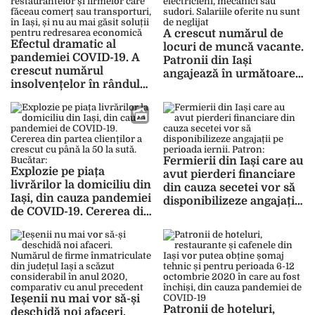
A crescut numărul de
Efectul dramatic al
locuri de muncă vacante.
pandemiei COVID-19. A
Patronii din Iași
crescut numărul
angajează în următoarea
insolvențelor în rândul
perioadă electricieni,
hotelurilor,
mecanici sau sudori.
restaurantelor și
Salariile oferite nu sunt
firmelor care făceau
de neglijat
comerț sau transporturi,
în Iași, și nu au mai găsit
Fermierii din Iași care au
soluții pentru redresarea
Explozie pe piața
avut pierderi financiare
economică
livrărilor la domiciliu din
din cauza secetei vor să
Iași, din cauza pandemiei
disponibilizeze angajații
de COVID-19. Cererea din
pe perioada iernii.
partea clienților a
Patron: „Nu mai avem cu
crescut cu până la 50 la
ce să-i plătim”
sută. Bucătar: „La un
moment dat s-a blocat și
aplicația foodpanda”
Ieșenii nu mai vor să-și
Patronii de hoteluri,
deschidă noi afaceri.