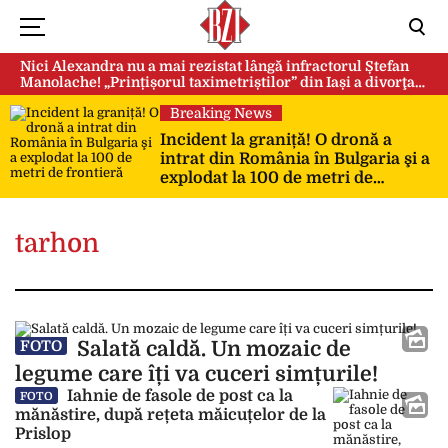
Nici Alexandra nu a mai rezistat lângă infractorul Ștefan
Manolache! „Prințișorul taximetriștilor” din Iași a divorţat
după doi ani de căsnicie
Breaking News
Incident la graniță! O dronă a
intrat din România în Bulgaria şi a
explodat la 100 de metri de
frontieră
tarhon
Salată caldă. Un mozaic de
FOTO
legume care îți va cuceri simțurile!
Iahnie de fasole de post ca la
FOTO
mănăstire, după rețeta măicuțelor de la
Prislop