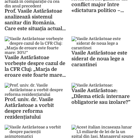
conflict major între
«dictatura politico –
Prof. Vasile Astărăstoae
medicală» și etica
analizează sistemul
medicală”
sanitar din România.
Care este situația actuală
în comparație cu cea din
anul precedent
Vasile Astărăstoae este
Vasile Astărăstoae
siderat de noua lege a
vorbește despre cazul de
carantinei
la CFR Cluj: „Marja de
eroare este foarte mare:
30%!“
Vasile Astărăstoae:
„Dilema etică: internare
Prof. univ. dr. Vasile
obligatorie sau izolare?”
Astărăstoae a vorbit
despre reforma
rezidențiatului