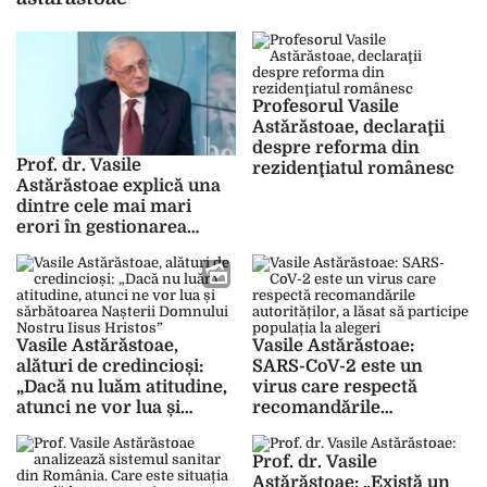
Profesorul Vasile
Astărăstoae, declaraţii
despre reforma din
Prof. dr. Vasile
rezidenţiatul românesc
Astărăstoae explică una
dintre cele mai mari
erori în gestionarea
pandemiei de COVID-19
Vasile Astărăstoae,
Vasile Astărăstoae:
alături de credincioși:
SARS-CoV-2 este un
„Dacă nu luăm atitudine,
virus care respectă
atunci ne vor lua și
recomandările
sărbătoarea Nașterii
autorităților, a lăsat să
Domnului Nostru Iisus
participe populația la
Prof. dr. Vasile
Hristos”
alegeri
Astărăstoae: „Există un