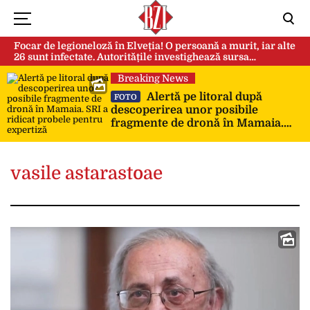
Focar de legioneloză în Elveția! O persoană a murit, iar alte
26 sunt infectate. Autoritățile investighează sursa
contaminării
Breaking News
Alertă pe litoral după
FOTO
descoperirea unor posibile
fragmente de dronă în Mamaia.
SRI a ridicat probele pentru
expertiză
vasile astarastoae