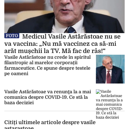
Medicul Vasile Astărăstoae nu se
FOTO
va vaccina: „Nu mă vaccinez ca să-mi
arăt mușchii la TV. Mă fac de râs!“
Vasile Astărăstoae nu crede în spiritul
filantropic al marelor corporații
farmaceutice. Ce spune despre testele
pe oameni
Vasile Astărăstoae va renunţa la a mai
comunica despre COVID-19. Ce stă la
baza deciziei
Citiți ultimele articole despre vasile
astarastoae