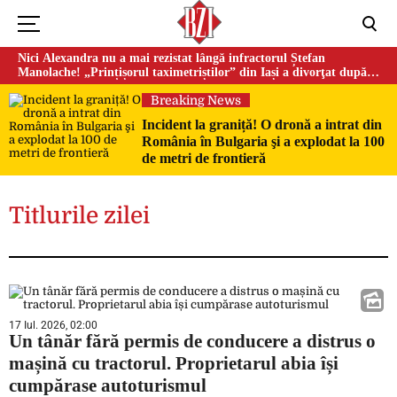
Nici Alexandra nu a mai rezistat lângă infractorul Ștefan
Manolache! „Prințișorul taximetriștilor” din Iași a divorţat după
doi ani de căsnicie
Breaking News
Incident la graniță! O dronă a intrat din
România în Bulgaria şi a explodat la 100
de metri de frontieră
Titlurile zilei
17 Iul. 2026, 02:00
Un tânăr fără permis de conducere a distrus o
mașină cu tractorul. Proprietarul abia își
cumpărase autoturismul