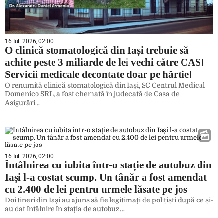
16 Iul. 2026, 02:00
O clinică stomatologică din Iași trebuie să
achite peste 3 miliarde de lei vechi către CAS!
Servicii medicale decontate doar pe hârtie!
O renumită clinică stomatologică din Iași, SC Centrul Medical
Domenico SRL, a fost chemată în judecată de Casa de
Asigurări…
16 Iul. 2026, 02:00
Întâlnirea cu iubita într-o stație de autobuz din
Iași l-a costat scump. Un tânăr a fost amendat
cu 2.400 de lei pentru urmele lăsate pe jos
Doi tineri din Iași au ajuns să fie legitimați de polițiști după ce și-
au dat întâlnire în stația de autobuz…