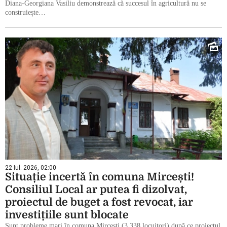
Diana-Georgiana Vasiliu demonstrează că succesul în agricultură nu se
construiește…
22 Iul. 2026, 02:00
Situație incertă în comuna Mircești!
Consiliul Local ar putea fi dizolvat,
proiectul de buget a fost revocat, iar
investițiile sunt blocate
Sunt probleme mari în comuna Mircești (3.338 locuitori) după ce proiectul