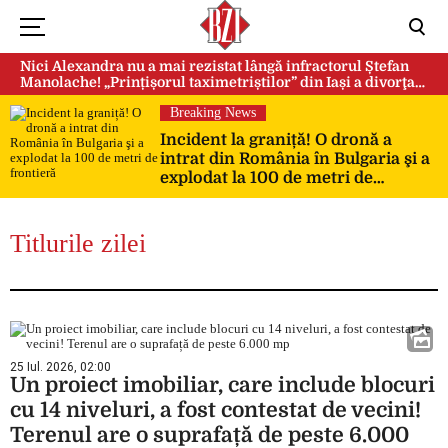
Nici Alexandra nu a mai rezistat lângă infractorul Ștefan
Manolache! „Prințișorul taximetriștilor” din Iași a divorţat
după doi ani de căsnicie
Breaking News
Incident la graniță! O dronă a
intrat din România în Bulgaria şi a
explodat la 100 de metri de
frontieră
Titlurile zilei
25 Iul. 2026, 02:00
Un proiect imobiliar, care include blocuri
cu 14 niveluri, a fost contestat de vecini!
Terenul are o suprafață de peste 6.000