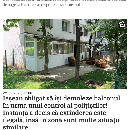
de buget a fost revocat de prefect, iar Consiliul…
22 Iul. 2026, 02:00
Ieșean obligat să își demoleze balconul
în urma unui control al polițiștilor!
Instanța a decis că extinderea este
ilegală, însă în zonă sunt multe situații
similare