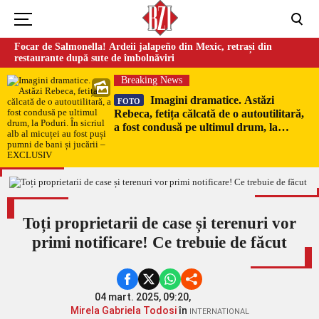
Focar de Salmonella! Ardeii jalapeño din Mexic, retrași din
restaurante după sute de îmbolnăviri
Breaking News
Imagini dramatice. Astăzi
FOTO
Rebeca, fetița călcată de o autoutilitară,
a fost condusă pe ultimul drum, la
Poduri. În sicriul alb al micuței au fost
puși pumni de bani și jucării –
EXCLUSIV
Toți proprietarii de case și terenuri vor
primi notificare! Ce trebuie de făcut
04 mart. 2025, 09:20,
Mirela Gabriela Todosi
în
INTERNATIONAL