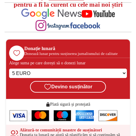
pentru a fi la curent cu cele mai noi știri
Donație lunară
Donează lunar pentru susținerea jurnalismului de calitate
Alege suma pe care dorești să o donezi lunar
Devino susținător
Plată sigură și protejată
Alătură-te comunității noastre de susținători
Donația ta lunară ne ajută să planificăm și să continuăm să