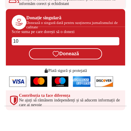
informăm corect și echidistant
Donație singulară
Donează o singură dată pentru susținerea jurnalismului de
calitate
Scrie suma pe care dorești să o donezi
Donează
Plată sigură și protejată
Contribuția ta face diferența
Ne ajuți să rămânem independenți și să aducem informații de
care ai nevoie