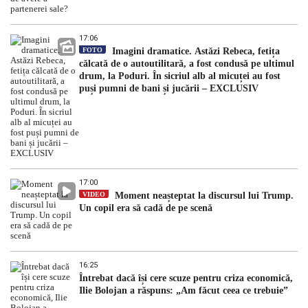
17:06
FOTO
Imagini dramatice. Astăzi Rebeca, fetița
călcată de o autoutilitară, a fost condusă pe ultimul
drum, la Poduri. În sicriul alb al micuței au fost
puși pumni de bani și jucării – EXCLUSIV
17:00
VIDEO
Moment neașteptat la discursul lui Trump.
Un copil era să cadă de pe scenă
16:25
Întrebat dacă își cere scuze pentru criza economică,
Ilie Bolojan a răspuns: „Am făcut ceea ce trebuie”