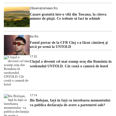
Observatornews.ro
Cazare gratuită într-o vilă din Toscana, la câteva
minute de plajă. Ce trebuie să faci în schimb
As.ro
Fostul portar de la CFR Cluj s-a făcut cântăreţ şi
urcă pe scenă la UNTOLD
17:22
Clujul a devenit cel mai scump oraș din România în
weekendul UNTOLD. Cât costă o cameră de hotel
17:19
Ilie Bolojan, față în față cu întrebarea momentului:
va publica declarația de avere a partenerei sale?