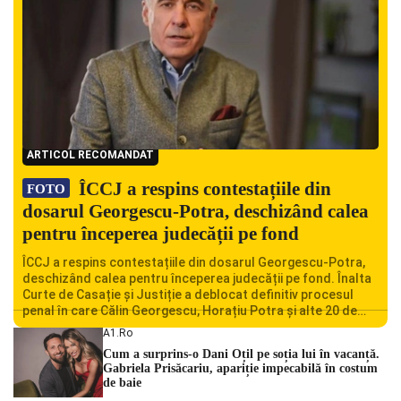
ARTICOL RECOMANDAT
ÎCCJ a respins contestațiile din
FOTO
dosarul Georgescu-Potra, deschizând calea
pentru începerea judecății pe fond
ÎCCJ a respins contestațiile din dosarul Georgescu-Potra,
deschizând calea pentru începerea judecății pe fond. Înalta
Curte de Casație și Justiție a deblocat definitiv procesul
penal în care Călin Georgescu, Horațiu Potra și alte 20 de
persoane sunt acuzați de acțiuni îndreptate împotriva
A1.ro
ordinii constituționale. În ședința din camera preliminară,
Cum a surprins-o Dani Oțil pe soția lui în vacanță.
judecătorii de la instanța supremă au […]
Gabriela Prisăcariu, apariție impecabilă în costum
de baie