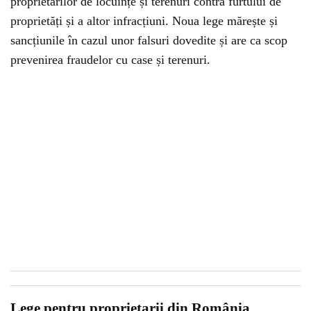
proprietarilor de locuințe și terenuri contra furtului de
proprietăți și a altor infracțiuni. Noua lege mărește și
sancțiunile în cazul unor falsuri dovedite și are ca scop
prevenirea fraudelor cu case și terenuri.
Lege pentru proprietarii din România