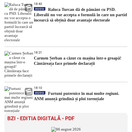
18:40
FOTO
Raluca Turcan dă de pământ cu PSD.
Liberalii nu vor accepta o formulă în care un partid
încearcă să obțină doar avantaje electorale
18:21
Carmen Șerban a căzut cu mașina într-o groapă!
Cântăreața face primele declarații
18:10
FOTO
Furtuni puternice în mai multe regiuni.
ANM anunță grindină și ploi torențiale
BZI - EDITIA DIGITALĂ - PDF