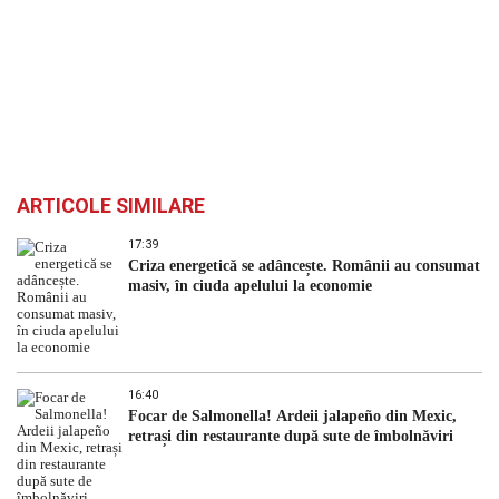
ARTICOLE SIMILARE
17:39
Criza energetică se adâncește. Românii au consumat
masiv, în ciuda apelului la economie
16:40
Focar de Salmonella! Ardeii jalapeño din Mexic,
retrași din restaurante după sute de îmbolnăviri