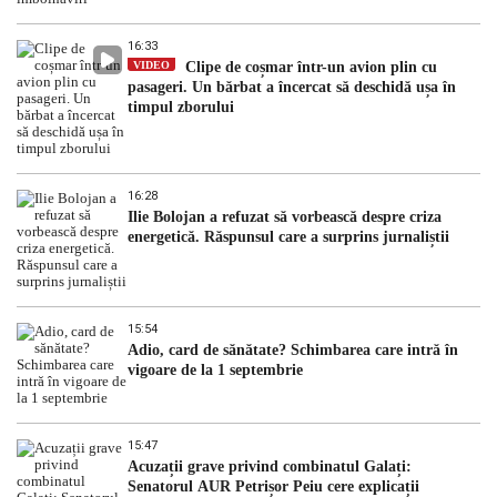
16:33
VIDEO
Clipe de coșmar într-un avion plin cu
pasageri. Un bărbat a încercat să deschidă ușa în
timpul zborului
16:28
Ilie Bolojan a refuzat să vorbească despre criza
energetică. Răspunsul care a surprins jurnaliștii
15:54
Adio, card de sănătate? Schimbarea care intră în
vigoare de la 1 septembrie
15:47
Acuzații grave privind combinatul Galați:
Senatorul AUR Petrișor Peiu cere explicații