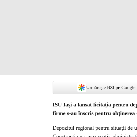
Urmărește BZI pe Google
ISU Iași a lansat licitația pentru d
firme s-au înscris pentru obținerea 
Depozitul regional pentru situații de 
Construcția va avea spații administrati