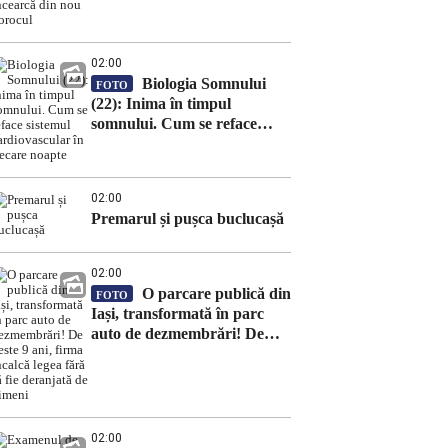
nou norocul
02:00
Biologia Somnului
FOTO
(22): Inima în timpul
somnului. Cum se reface
sistemul cardiovascular în
fiecare noapte
02:00
Premarul și pușca buclucașă
02:00
O parcare publică din
FOTO
Iași, transformată în parc
auto de dezmembrări! De
peste 9 ani, firma încalcă
legea fără să fie deranjată de
nimeni
02:00