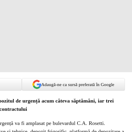
Adaugă-ne ca sursă preferată în Google
epozitul de urgență acum câteva săptămâni, iar trei
contractului
urgență va fi amplasat pe bulevardul C.A. Rosetti.
ve și tehnice, depozit frigorific, platformă de depozitare a