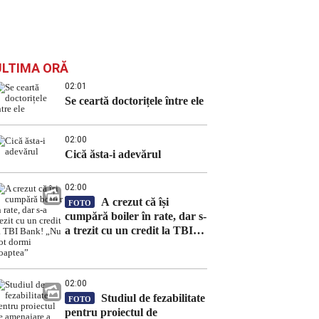
ULTIMA ORĂ
02:01
Se ceartă doctorițele între ele
02:00
Cică ăsta-i adevărul
02:00
A crezut că își
FOTO
cumpără boiler în rate, dar s-
a trezit cu un credit la TBI
Bank! „Nu pot dormi
noaptea”
02:00
Studiul de fezabilitate
FOTO
pentru proiectul de