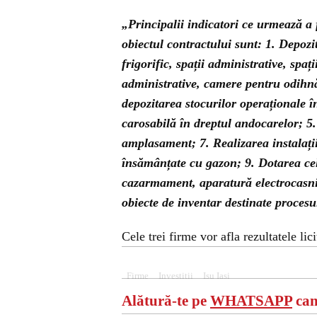
„Principalii indicatori ce urmează a 
obiectul contractului sunt: 1. Depozit
frigorific, spații administrative, spaț
administrative, camere pentru odihnă
depozitarea stocurilor operaționale în
carosabilă în dreptul andocarelor; 5
amplasament; 7. Realizarea instalațiil
însămânțate cu gazon; 9. Dotarea cel
cazarmament, aparatură electrocasnic
obiecte de inventar destinate procesu
Cele trei firme vor afla rezultatele li
Firme
Investitii
Isu Iasi
Alătură-te pe
WHATSAPP
can