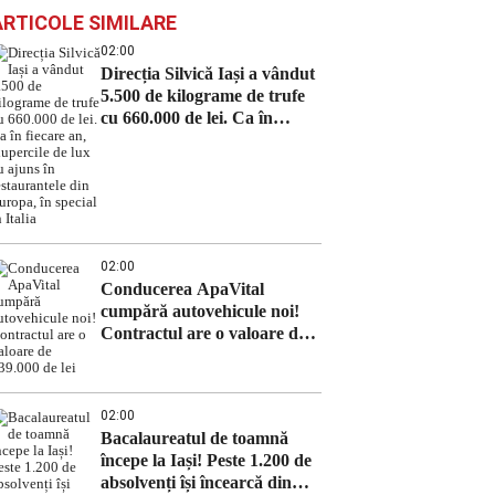
ARTICOLE SIMILARE
02:00
Direcția Silvică Iași a vândut
5.500 de kilograme de trufe
cu 660.000 de lei. Ca în
fiecare an, ciupercile de lux
au ajuns în restaurantele din
Europa, în special în Italia
02:00
Conducerea ApaVital
cumpără autovehicule noi!
Contractul are o valoare de
639.000 de lei
02:00
Bacalaureatul de toamnă
începe la Iași! Peste 1.200 de
absolvenți își încearcă din