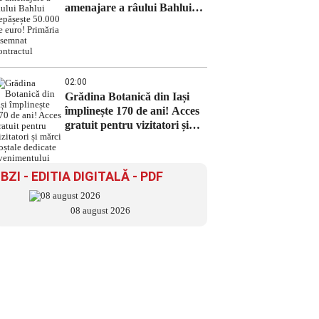
amenajare a râului Bahlui
depășește 50.000 de euro!
Primăria a semnat contractul
02:00
Grădina Botanică din Iași
împlinește 170 de ani! Acces
gratuit pentru vizitatori și
mărci poștale dedicate
evenimentului
BZI - EDITIA DIGITALĂ - PDF
08 august 2026