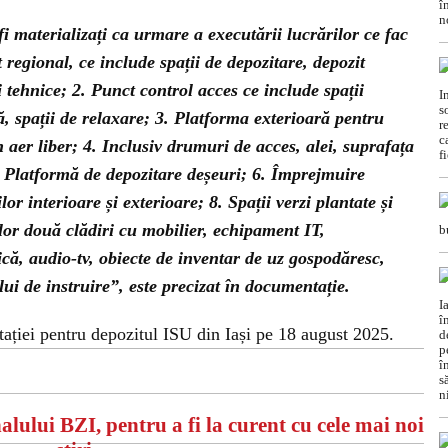
fi materializați ca urmare a executării lucrărilor ce fac
 regional, ce include spații de depozitare, depozit
ii tehnice; 2. Punct control acces ce include spații
, spații de relaxare; 3. Platforma exterioară pentru
 aer liber; 4. Inclusiv drumuri de acces, alei, suprafața
. Platformă de depozitare deșeuri; 6. Împrejmuire
or interioare și exterioare; 8. Spații verzi plantate și
or două clădiri cu mobilier, echipament IT,
ă, audio-tv, obiecte de inventar de uz gospodăresc,
lui de instruire”, este precizat în documentație.
citației pentru depozitul ISU din Iași pe 18 august 2025.
alului BZI, pentru a fi la curent cu cele mai noi