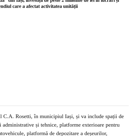
 din Iași, investiții de peste 2 milioane de lei în lucrări și
ndiul care a afectat activitatea unității
 C.A. Rosetti, în municipiul Iași, și va include spații de
ii administrative și tehnice, platforme exterioare pentru
utovehicule, platformă de depozitare a deșeurilor,