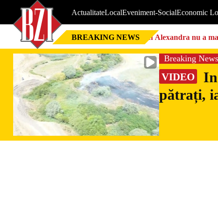
Actualitate
Local
Eveniment-Social
Economic Lo
BREAKING NEWS
Nici Alexandra nu a mai 
Breaking New
In
VIDEO
pătrați, 