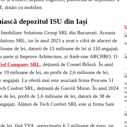
T, dotări cu mobilier.
iască depozitul ISU din Iași
i Imobiliare Solutions Group SRL din București. Aceasta
utions SRL, iar în anul 2023 a avut o cifră de afaceri de
lioane de lei, datorii de 15 milioane de lei și 110 angajați.
iau parte și Improve Arhitecture, și Andr-one ARCHRO. O
Ted Company SRL
, deținută de Cornel Brînză. În anul
e 19 milioane de lei, un profit de 2,6 milioane de lei,
de angajați. La ofertă mai este asociată firma Procons 51
Tech Confort SRL, deținută de Gavriil Miron. În anul 2024
e de lei, profit de 1,6 milioane de lei, datorii de 38 de
angajați. Alături de Tech Confort SRL este și firma Sam
 de lei, fără TVA, aproximativ 6,2 milioane de euro, iar