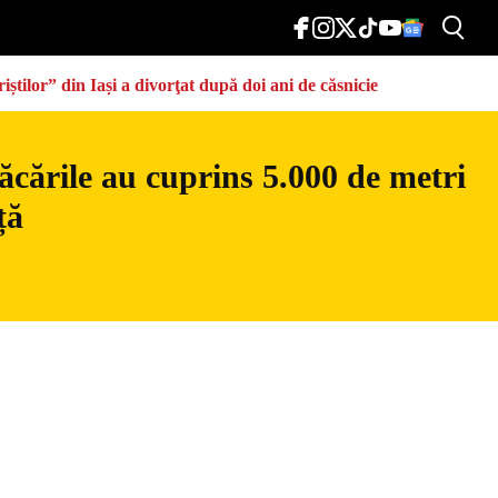
știlor” din Iași a divorţat după doi ani de căsnicie
ăcările au cuprins 5.000 de metri
ță