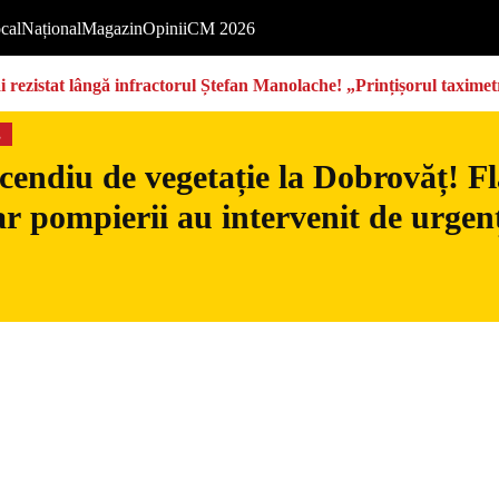
cal
Național
Magazin
Opinii
CM 2026
rezistat lângă infractorul Ștefan Manolache! „Prințișorul taximetri
s
cendiu de vegetație la Dobrovăț! Fl
iar pompierii au intervenit de urgen