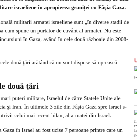
litare israeliene în apropierea graniței cu Fâşia Gaza.
ională militarii armatei israeliene sunt „în diverse stadii de
aşa cum spune un purtător de cuvânt al armatei. Nu este
 incursiuni în Gaza, având în cele două războaie din 2008-
 cele două ţări arătând că nu sunt dispuse să oprească
le două ţări
 mari puteri militare, Israelul de către Statele Unite ale
ia şi Iran. În ultimele 3 zile din Fâşia Gaza spre Israel s-
trivit celui mai recent bilanţ al armatei din Israel.
a Gaza în Israel au fost ucise 7 persoane printre care un