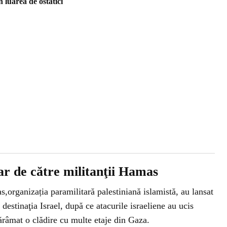
n luarea de ostatici
iar de către militanţii Hamas
s,organizația paramilitară palestiniană islamistă, au lansat
destinaţia Israel, după ce atacurile israeliene au ucis
ărâmat o clădire cu multe etaje din Gaza.