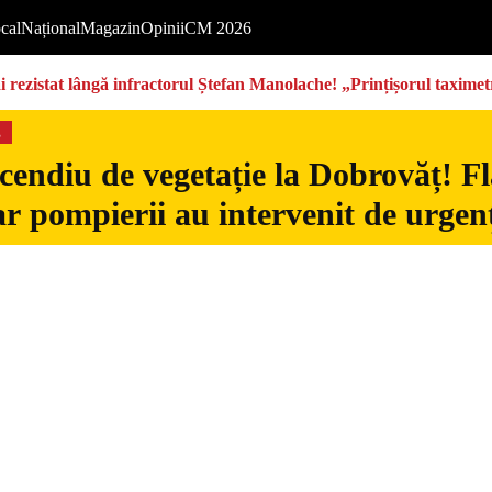
cal
Național
Magazin
Opinii
CM 2026
rezistat lângă infractorul Ștefan Manolache! „Prințișorul taximetri
s
cendiu de vegetație la Dobrovăț! Fl
iar pompierii au intervenit de urgen