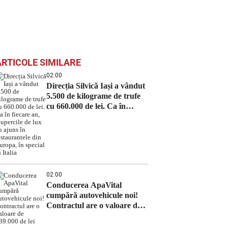
ARTICOLE SIMILARE
02:00
Direcția Silvică Iași a vândut
5.500 de kilograme de trufe
cu 660.000 de lei. Ca în
fiecare an, ciupercile de lux
au ajuns în restaurantele din
Europa, în special în Italia
02:00
Conducerea ApaVital
cumpără autovehicule noi!
Contractul are o valoare de
639.000 de lei