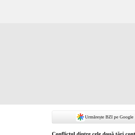
Urmărește BZI pe Google
Conflictul dintre cele două ţări cont