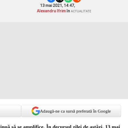
13 mai 2021, 14:47,
Alexandru Ifrim
în
ACTUALITATE
Adaugă-ne ca sursă preferată în Google
inuă să se amplifice. În decursul zilei de astăzi, 13 mai