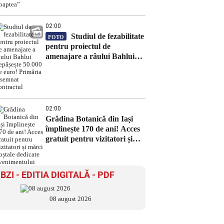
noaptea”
02:00
Studiul de fezabilitate
FOTO
pentru proiectul de
amenajare a râului Bahlui
depășește 50.000 de euro!
Primăria a semnat contractul
02:00
Grădina Botanică din Iași
împlinește 170 de ani! Acces
gratuit pentru vizitatori și
mărci poștale dedicate
evenimentului
BZI - EDITIA DIGITALĂ - PDF
08 august 2026