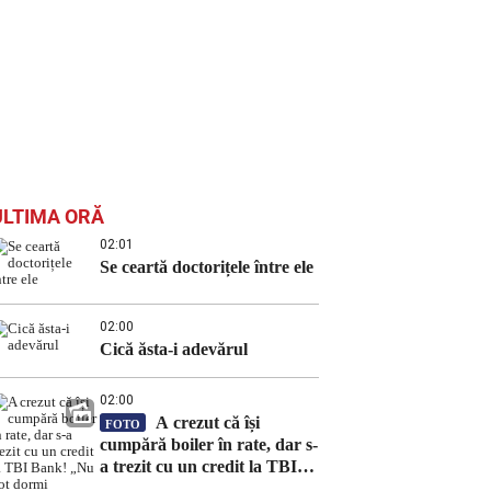
ULTIMA ORĂ
02:01
Se ceartă doctorițele între ele
02:00
Cică ăsta-i adevărul
02:00
A crezut că își
FOTO
cumpără boiler în rate, dar s-
a trezit cu un credit la TBI
Bank! „Nu pot dormi