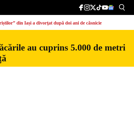
știlor” din Iași a divorţat după doi ani de căsnicie
ăcările au cuprins 5.000 de metri
ță