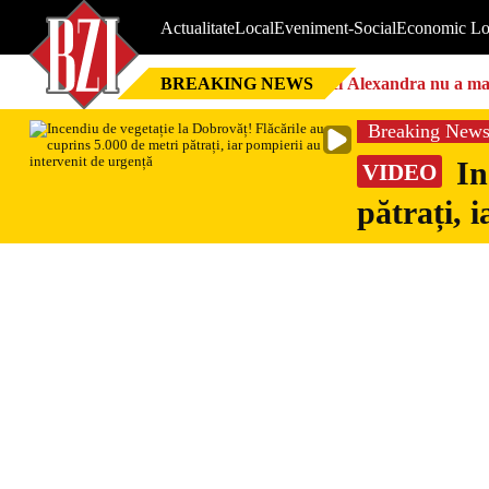
Actualitate
Local
Eveniment-Social
Economic Lo
BREAKING NEWS
Nici Alexandra nu a mai 
Breaking New
In
VIDEO
pătrați, 