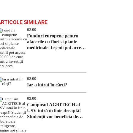
ARTICOLE SIMILARE
02:00
Fonduri europene pentru
afacerile cu flori și plante
medicinale. Ieșenii pot accesa
100.000 de euro pentru
investiții de succes
02:00
Iar a intrat în cărți?
02:00
Campusul AGRITECH al
USV intră în linie dreaptă!
Studenții vor beneficia de
laboratoare inteligente,
cămine noi și hale de practică