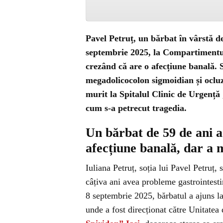
Pavel Petruț, un bărbat în vârstă de
septembrie 2025, la Compartimentu
crezând că are o afecțiune banală. S
megadolicocolon sigmoidian și ocluz
murit la Spitalul Clinic de Urgență 
cum s-a petrecut tragedia.
Un bărbat de 59 de ani a 
afecțiune banală, dar a 
Iuliana Petruț, soția lui Pavel Petruț, 
câțiva ani avea probleme gastrointesti
8 septembrie 2025, bărbatul a ajuns 
unde a fost direcționat către Unitatea