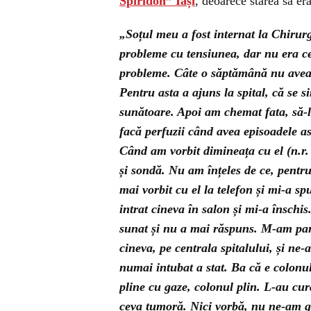
Spiridon” Iași
, deoarece starea sa er
„Soțul meu a fost internat la Chirurg
probleme cu tensiunea, dar nu era ce
probleme. Câte o săptămână nu avea 
Pentru asta a ajuns la spital, că se s
sunătoare. Apoi am chemat fata, să-l
facă perfuzii când avea episoadele as
Când am vorbit dimineața cu el (n.r. 
și sondă. Nu am înțeles de ce, pentr
mai vorbit cu el la telefon și mi-a s
intrat cineva în salon și mi-a înschi
sunat și nu a mai răspuns. M-am pani
cineva, pe centrala spitalului, și ne
numai intubat a stat. Ba că e colonul 
pline cu gaze, colonul plin. L-au cu
ceva tumoră. Nici vorbă, nu ne-am gân