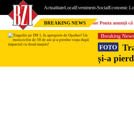
Actualitate
Local
Eveniment-Social
Economic Lo
BREAKING NEWS
Victor Ponta anunță că 
Breaking New
Tra
FOTO
și-a pier