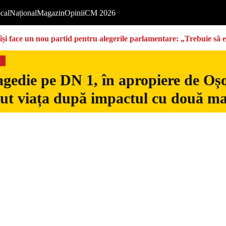
cal
Național
Magazin
Opinii
CM 2026
își face un nou partid pentru alegerile parlamentare: „Trebuie să 
s
gedie pe DN 1, în apropiere de Oșo
dut viața după impactul cu două ma