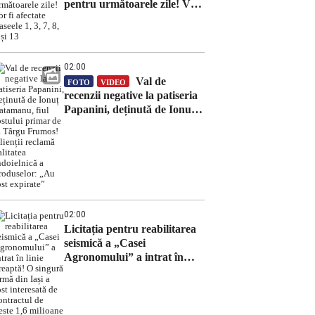
pentru următoarele zile! Vor
fi afectate traseele 1, 3, 7, 8, 9
și 13
02:00
Val de
FOTO
VIDEO
recenzii negative la patiseria
Papanini, deținută de Ionuț
Vatamanu, fiul fostului
primar de la Târgu Frumos!
Clienții reclamă calitatea
îndoielnică a produselor:
„Au fost expirate”
02:00
Licitația pentru reabilitarea
seismică a „Casei
Agronomului” a intrat în
linie dreaptă! O singură
firmă din Iași a fost
interesată de contractul de
peste 1,6 milioane de lei