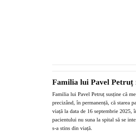
Familia lui Pavel Petruț 
Familia lui Pavel Petruț susține că med
precizând, în permanență, că starea pac
viață la data de 16 septembrie 2025, în
pacientului nu suna la spital să se int
s-a stins din viață.