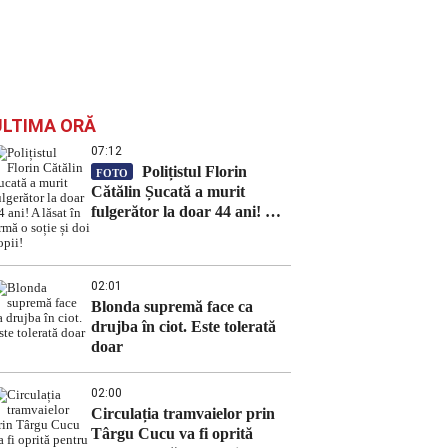
ULTIMA ORĂ
07:12
Polițistul Florin
FOTO
Cătălin Șucată a murit
fulgerător la doar 44 ani! A
lăsat în urmă o soție și doi
copii!
02:01
Blonda supremă face ca
drujba în ciot. Este tolerată
doar
02:00
Circulația tramvaielor prin
Târgu Cucu va fi oprită