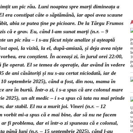
simțit un pic rău. Luni noaptea spre marți dimineața a
l era constipat câte o săptămână, iar apoi avea scaune
lăbit, abia se putea ține pe picioare. De la Târgu Frumos
 zis că e grav. Eu, când l-am sunat marți (n.r. – 9
te un pic rău – i s-au făcut niște analize și așteaptă
ost apoi, la vizită, la el, după-amiază, și deja avea niște
vorbea, era conștient. În aceeași zi, în jurul orei 22:00,
 fie operat. El se temea de operație, dar având în vedere
 de ani căsătoriți și nu s-au certat niciodată, iar de
 – 10 septembrie 2025), când a fost, din nou, mama în
 ce are în burtă. Într-o zi, i s-a spus că are colonul mare
mbrie 2025), un alt medic – i s-a spus că tata nu mai prinde
v, dar stabil. El nu a murit joi. Vineri (n.r. – 12
m vorbit mi-a spus că e mai bine, dar să nu ne facem
ar fi problema, dar ei într-o zi spuneau că e colonul,
sta până luni (n.r. – 15 septembrie 2025), când l-au