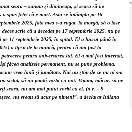
sunat seara – sunam și dimineața, și seara să ne
 s-a spus fetei că e mort. Asta se întâmpla pe 16
ptembrie 2025, fata mea s-a rugat, la morgă, să o lase
 de deces scrie că a decedat pe 17 septembrie 2025, nu pe
i pe 11 septembrie 2025, în spital. El a lucrat până în
2025) a lipsit de la muncă, pentru că am fost la
petrecere pentru aniversarea lui. El a mai fost internat,
. Își făcea analizele permanent, nu se pune problema.
e acum vreo lună și jumătate. Noi nu știm de ce nu ni s-a
țină sedat, să nu poată vorbi cu noi! Voiam, măcar, să ne
ți seara, nu am mai putut vorbi cu el, (n.r. – 9
șesc, nu vreau să acuz pe nimeni”, a declarat Iuliana