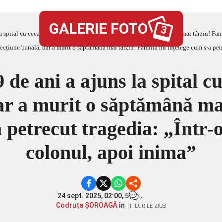
GALERIE FOTO
3
tal cu ceea ce părea o afecțiune banală, dar a murit o săptămână mai târziu! Familia nu înțelege 
de ani a ajuns la spital c
ar a murit o săptămână ma
 petrecut tragedia: „Într-
colonul, apoi inima”
24 sept. 2025, 02:00,
5
,
Codruța ȘOROAGĂ
în
TITLURILE ZILEI