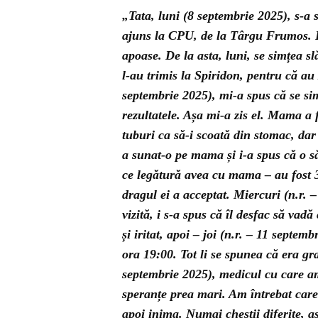
„Tata, luni (8 septembrie 2025), s-a 
ajuns la CPU, de la Târgu Frumos. E
apoase. De la asta, luni, se simțea s
l-au trimis la Spiridon, pentru că au
septembrie 2025), mi-a spus că se sim
rezultatele. Așa mi-a zis el. Mama a f
tuburi ca să-i scoată din stomac, dar 
a sunat-o pe mama și i-a spus că o să
ce legătură avea cu mama – au fost 35
dragul ei a acceptat. Miercuri (n.r.
vizită, i s-a spus că îl desfac să vadă
și iritat, apoi – joi (n.r. – 11 septe
ora 19:00. Tot li se spunea că era gra
septembrie 2025), medicul cu care a
speranțe prea mari. Am întrebat care 
apoi inima. Numai chestii diferite, a