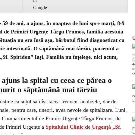
 59 de ani, a ajuns, în noaptea de luni spre marți, 8-9
l de Primiri Urgențe Târgu Frumos, familia acestuia
ituația nu era însă așa, bărbatul fiind diagnosticat cu
ie intestinală. O săptămână mai târziu, pacientul a
„Sf. Spiridon” Iași. Familia nu înțelege, nici acum,
ajuns la spital cu ceea ce părea o
murit o săptămână mai târziu
susține că soțul său își făcea frecvent analizele, dar de
nale, pentru care, uneori, avea nevoie de spitalizare. Luni,
la Compartimentul de Primiri Urgențe Târgu Frumos, de
 de Primiri Urgențe a
Spitalului Clinic de Urgență „Sf.