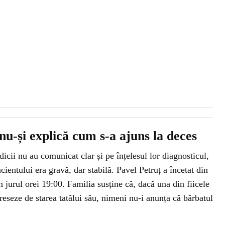
nu-și explică cum s-a ajuns la deces
icii nu au comunicat clar și pe înțelesul lor diagnosticul,
ientului era gravă, dar stabilă. Pavel Petruț a încetat din
 jurul orei 19:00. Familia susține că, dacă una din fiicele
ereseze de starea tatălui său, nimeni nu-i anunța că bărbatul