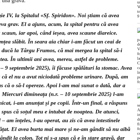
a una gravă.
ie IV, la Spitalul «Sf. Spiridon». Noi știam că avea
va grav. El a ajuns, acum, la spital pentru că avea
scaun, iar apoi, când ieșea, avea scaune diareice.
imțea slăbit. În seara aia chiar i-am făcut un ceai de
 ducă la Târgu Frumos, că mai mergea la spital să-i
tea. În ultimii ani avea, mereu, astfel de probleme.
– 9 septembrie 2025), îi făcuse spălături la stomac. Avea
u că el nu a avut niciodată probleme urinare. După, am
pus că o să-l opereze. Apoi l-am mai sunat o dată, dar a
s. Miercuri dimineața (n.r. – 10 septembrie 2025) l-am
cat, i-am anunțat și pe copii. Într-un final, a răspuns
-a spus că soțul meu e intubat de noaptea. De atunci,
– am înțeles, l-au operat, au zis că avea intestinele
rățat. El avea burta mai mare și ne-am gândit să nu aibă
dit la colon. Tot ni s-a spus că e în stare gravă, dar