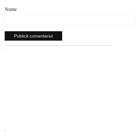
Nume
`
`