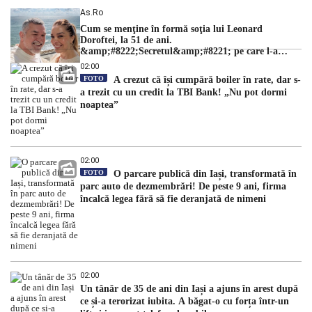
As.ro
Cum se menţine în formă soţia lui Leonard
Doroftei, la 51 de ani.
&amp;#8222;Secretul&amp;#8221; pe care l-a
dezvăluit
02:00
FOTO
A crezut că își cumpără boiler în rate, dar s-
a trezit cu un credit la TBI Bank! „Nu pot dormi
noaptea”
02:00
FOTO
O parcare publică din Iași, transformată în
parc auto de dezmembrări! De peste 9 ani, firma
încalcă legea fără să fie deranjată de nimeni
02:00
Un tânăr de 35 de ani din Iași a ajuns în arest după
ce și-a terorizat iubita. A băgat-o cu forța într-un