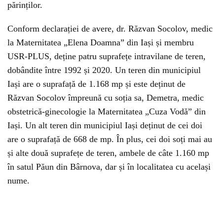
părinților.
Conform declarației de avere, dr. Răzvan Socolov, medic
la Maternitatea „Elena Doamna” din Iași și membru
USR-PLUS, deține patru suprafețe intravilane de teren,
dobândite între 1992 și 2020. Un teren din municipiul
Iași are o suprafață de 1.168 mp și este deținut de
Răzvan Socolov împreună cu soția sa, Demetra, medic
obstetrică-ginecologie la Maternitatea „Cuza Vodă” din
Iași. Un alt teren din municipiul Iași deținut de cei doi
are o suprafață de 668 de mp. În plus, cei doi soți mai au
și alte două suprafețe de teren, ambele de câte 1.160 mp
în satul Păun din Bârnova, dar și în localitatea cu același
nume.