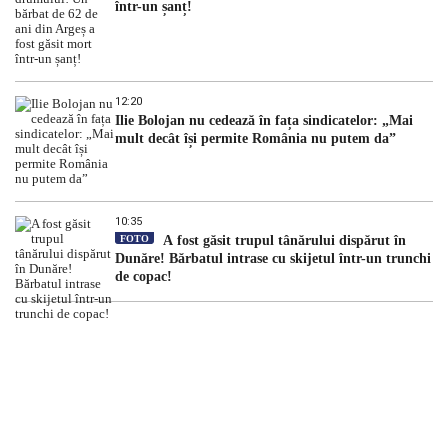
într-un șanț!
12:20
Ilie Bolojan nu cedează în fața sindicatelor: „Mai
mult decât își permite România nu putem da”
10:35
FOTO
A fost găsit trupul tânărului dispărut în
Dunăre! Bărbatul intrase cu skijetul într-un trunchi
de copac!