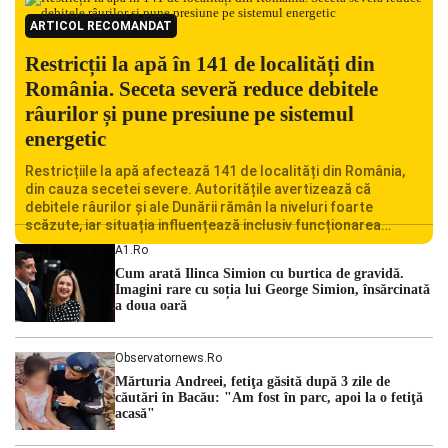
ARTICOL RECOMANDAT
Restricții la apă în 141 de localități din
România. Seceta severă reduce debitele
râurilor și pune presiune pe sistemul
energetic
Restricțiile la apă afectează 141 de localități din România,
din cauza secetei severe. Autoritățile avertizează că
debitele râurilor și ale Dunării rămân la niveluri foarte
scăzute, iar situația influențează inclusiv funcționarea
Centralei Nucleare de la Cernavodă. România se confruntă
A1.ro
cu una dintre cele mai dificile perioade din punct de vedere
Cum arată Ilinca Simion cu burtica de gravidă.
hidrologic din ultimii ani. Lipsa […]
Imagini rare cu soția lui George Simion, însărcinată
a doua oară
Observatornews.ro
Mărturia Andreei, fetiţa găsită după 3 zile de
căutări în Bacău: "Am fost în parc, apoi la o fetiţă
acasă"