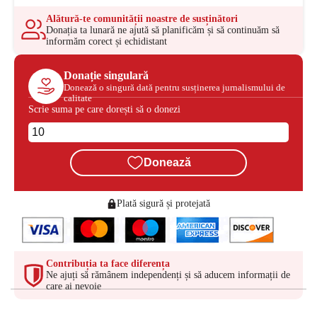
Alătură-te comunității noastre de susținători
Donația ta lunară ne ajută să planificăm și să continuăm să
informăm corect și echidistant
Donație singulară
Donează o singură dată pentru susținerea jurnalismului de
calitate
Scrie suma pe care dorești să o donezi
Donează
Plată sigură și protejată
Contribuția ta face diferența
Ne ajuți să rămânem independenți și să aducem informații de
care ai nevoie