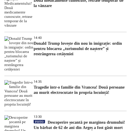
Două medicamente cunoscute, retrase temporar de
la vânzare
14:40
Donald Trump lovește din nou în imigrație: ordin
pentru blocarea „turismului de naștere” și
restrângerea cetățeniei
14:35
Tragedie într-o familie din Vrancea! Două persoane
au murit electrocutate în propria locuință!
13:30
FOTO
Descoperire șocantă pe marginea drumului!
Un bărbat de 62 de ani din Argeș a fost găsit mort