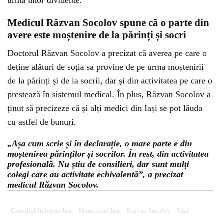
urma unor dividente.
Medicul Răzvan Socolov spune că o parte din
avere este moștenire de la părinți și socri
Doctorul Răzvan Socolov a precizat că averea pe care o
deține alături de soția sa provine de pe urma moștenirii
de la părinți și de la socrii, dar și din activitatea pe care o
prestează în sistemul medical. În plus, Răzvan Socolov a
ținut să precizeze că și alți medici din Iași se pot lăuda
cu astfel de bunuri.
„Așa cum scrie și în declarație, o mare parte e din
moștenirea părinților și socrilor. În rest, din activitatea
profesională. Nu știu de consilieri, dar sunt mulți
colegi care au activitate echivalentă”, a precizat
medicul Răzvan Socolov.
Consiliul Judetean Iasi
Municipiul Iasi
Razvan Socolov
Umf