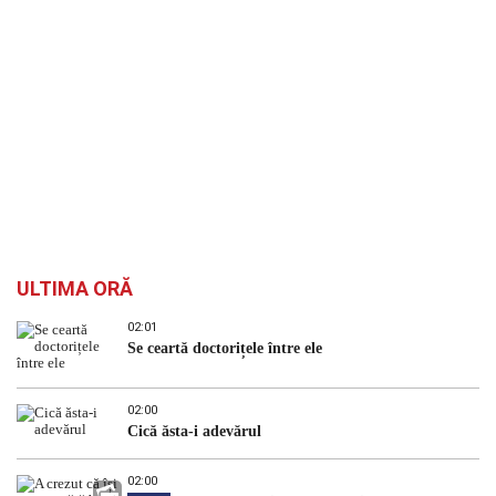
ULTIMA ORĂ
02:01
Se ceartă doctorițele între ele
02:00
Cică ăsta-i adevărul
02:00