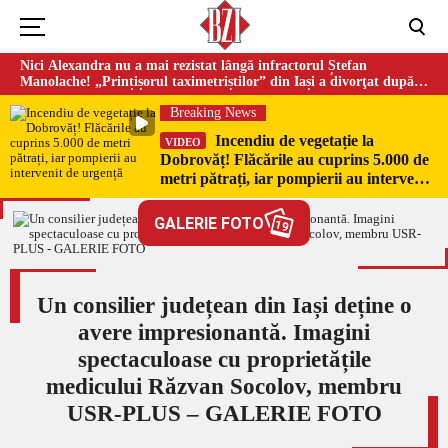
Nici Alexandra nu a mai rezistat lângă infractorul Ștefan
Manolache! „Prințișorul taximetriștilor” din Iași a divorţat după
doi ani de căsnicie
Breaking News
Incendiu de vegetație la
VIDEO
Dobrovăț! Flăcările au cuprins 5.000 de
metri pătrați, iar pompierii au intervenit
de urgență
GALERIE FOTO
19
Un consilier județean din Iași deține o
avere impresionantă. Imagini
spectaculoase cu proprietățile
medicului Răzvan Socolov, membru
USR-PLUS – GALERIE FOTO