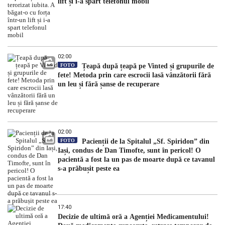
lift și i-a spart telefonul mobil
02:00
FOTO
Țeapă după țeapă pe Vinted și grupurile de
fete! Metoda prin care escrocii lasă vânzătorii fără
un leu și fără șanse de recuperare
02:00
FOTO
Pacienții de la Spitalul „Sf. Spiridon” din
Iași, condus de Dan Timofte, sunt în pericol! O
pacientă a fost la un pas de moarte după ce tavanul
s-a prăbușit peste ea
17:40
Decizie de ultimă oră a Agenției Medicamentului!