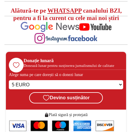
Alătură-te pe
WHATSAPP
canalului BZI,
pentru a fi la curent cu cele mai noi știri
Donație lunară
Donează lunar pentru susținerea jurnalismului de calitate
Alege suma pe care dorești să o donezi lunar
Devino susținător
Plată sigură și protejată