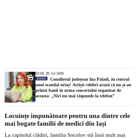
02:00, 30 Jul 2026
FOTO
Consilierul județean Ina Paladi, în centrul
unui scandal uriaș! Artiști celebri acuză că nu și-au
primit banii în urma concertului organizat de
aceasta: „Nici nu mai răspunde la telefon”
Locuințe impunătoare pentru una dintre cele
mai bogate familii de medici din Iași
La capitolul clădiri, familia Socolov stă însă mult mai