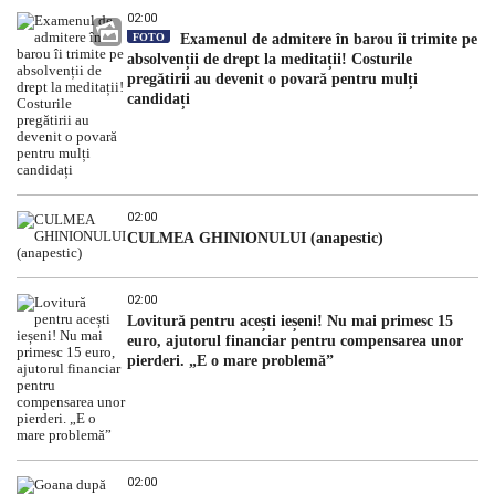
02:00
FOTO
Examenul de admitere în barou îi trimite pe
absolvenții de drept la meditații! Costurile
pregătirii au devenit o povară pentru mulți
candidați
02:00
CULMEA GHINIONULUI (anapestic)
02:00
Lovitură pentru acești ieșeni! Nu mai primesc 15
euro, ajutorul financiar pentru compensarea unor
pierderi. „E o mare problemă”
02:00