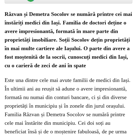
Răzvan și Demetra Socolov se numără printre cei mai
înstăriți medici din Iași. Familia de doctori deține o
avere impresionantă, formată în mare parte din
proprietăți imobiliare. Soții Socolov dețin proprietăți
în mai multe cartiere ale Iașului. O parte din avere a
fost moștenită de la socrii, cunoscuți medici din Iași,
cu o carieră de zeci de ani în spate
Este una dintre cele mai avute familii de medici din Iași.
În ultimii ani au reușit să adune o avere impresionantă,
formată nu numai din conturi bancare, ci și din diverse
proprietăți în municipiu și în zonele din jurul orașului.
Familia Răzvan și Demetra Socolov se numără printre
cele mai înstărite din municipiu. Cei doi soți au
beneficiat însă și de o moștenire fabuloasă, de pe urma