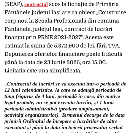
(SEAP),
contractul
scos la licitație de Primăria
Fântânele județul Iași are ca obiect „Construire
corp nou la Școala Profesională din comuna
Fântânele, județul Iași, contract de lucrări
finanțat prin PRNE 2021-2027”. Acesta este
estimat la suma de 5.372.900 de lei, fără TVA.
Depunerea ofertelor financiare poate fi făcută
până la data de 23 iunie 2026, ora 15:00.
Licitația este una simplificată.
„Contractul de lucrări se va executa într-o perioadă de
12 luni calendaristice, la care se adaugă perioada de
timp friguros de 4 luni, perioadă în care, din motive
legal probate, nu se pot executa lucrări, și 1 lună –
perioadă administrativă (predare amplasament,
activități organizatorice). Termenul decurge de la data
primirii Ordinului de începere a lucrărilor de către
executant și până la data încheierii procesului-verbal