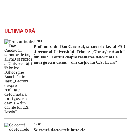
ULTIMA ORĂ
08:00
Prof. univ. dr. Dan Cașcaval, senator de Iași al PSD
și rector al Universității Tehnice „Gheorghe Asachi”
din Iași: „Lecturi despre realitatea deformată a
unui guvern demis – din cărțile lui C.S. Lewis”
02:01
Se ceartă doctorițele între ele