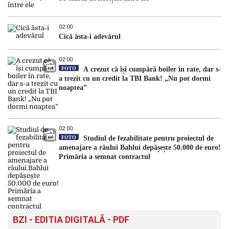
02:00
Cică ăsta-i adevărul
02:00
FOTO
A crezut că își cumpără boiler în rate, dar s-
a trezit cu un credit la TBI Bank! „Nu pot dormi
noaptea”
02:00
FOTO
Studiul de fezabilitate pentru proiectul de
amenajare a râului Bahlui depășește 50.000 de euro!
Primăria a semnat contractul
BZI - EDITIA DIGITALĂ - PDF