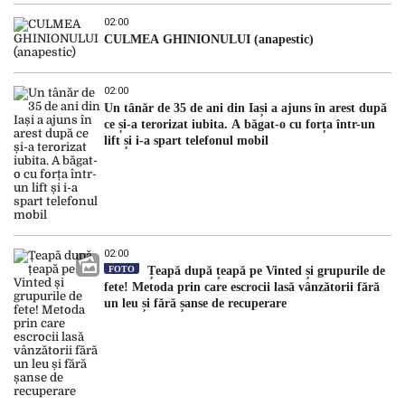
02:00
CULMEA GHINIONULUI (anapestic)
02:00
Un tânăr de 35 de ani din Iași a ajuns în arest după
ce și-a terorizat iubita. A băgat-o cu forța într-un
lift și i-a spart telefonul mobil
02:00
FOTO
Țeapă după țeapă pe Vinted și grupurile de
fete! Metoda prin care escrocii lasă vânzătorii fără
un leu și fără șanse de recuperare