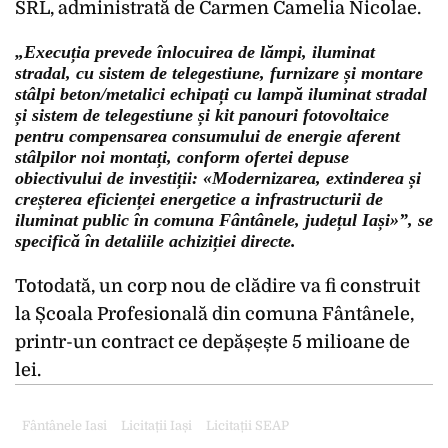
SRL, administrată de Carmen Camelia Nicolae.
„Execuția prevede înlocuirea de lămpi, iluminat
stradal, cu sistem de telegestiune, furnizare și montare
stâlpi beton/metalici echipați cu lampă iluminat stradal
și sistem de telegestiune și kit panouri fotovoltaice
pentru compensarea consumului de energie aferent
stâlpilor noi montați, conform ofertei depuse
obiectivului de investiții: «Modernizarea, extinderea și
creșterea eficienței energetice a infrastructurii de
iluminat public în comuna Fântânele, județul Iași»”, se
specifică în detaliile achiziției directe.
Totodată, un corp nou de clădire va fi construit
la Școala Profesională din comuna Fântânele,
printr-un contract ce depășește 5 milioane de
lei.
Fântânele Iasi
Licitații Iași
Licitații SEAP