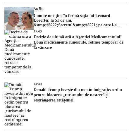
As.ro
Cum se menţine în formă soţia lui Leonard
Doroftei, la 51 de ani.
&amp;#8222;Secretul&amp;#8221; pe care l-a
dezvăluit
17:40
Decizie de ultimă oră a Agenției Medicamentului!
Două medicamente cunoscute, retrase temporar de
la vânzare
14:40
Donald Trump lovește din nou în imigrație: ordin
pentru blocarea „turismului de naștere” și
restrângerea cetățeniei