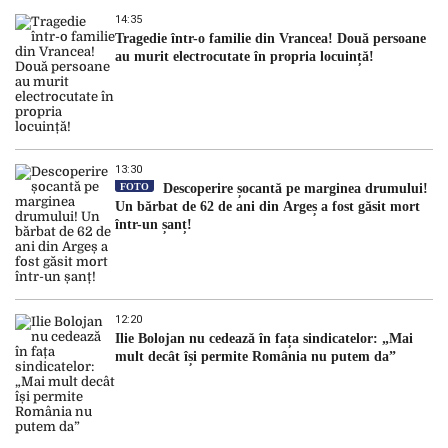
14:35
Tragedie într-o familie din Vrancea! Două persoane
au murit electrocutate în propria locuință!
13:30
FOTO
Descoperire șocantă pe marginea drumului!
Un bărbat de 62 de ani din Argeș a fost găsit mort
într-un șanț!
12:20
Ilie Bolojan nu cedează în fața sindicatelor: „Mai
mult decât își permite România nu putem da”