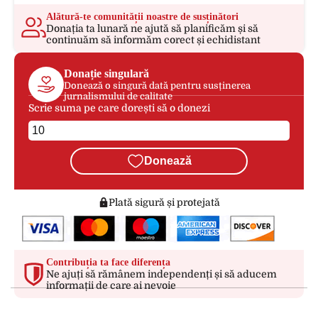
Alătură-te comunității noastre de susținători
Donația ta lunară ne ajută să planificăm și să
continuăm să informăm corect și echidistant
Donație singulară
Donează o singură dată pentru susținerea
jurnalismului de calitate
Scrie suma pe care dorești să o donezi
Donează
Plată sigură și protejată
Contribuția ta face diferența
Ne ajuți să rămânem independenți și să aducem
informații de care ai nevoie