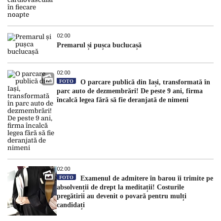
02:00
Premarul și pușca buclucașă
02:00
FOTO
O parcare publică din Iași, transformată în
parc auto de dezmembrări! De peste 9 ani, firma
încalcă legea fără să fie deranjată de nimeni
02:00
FOTO
Examenul de admitere în barou îi trimite pe
absolvenții de drept la meditații! Costurile
pregătirii au devenit o povară pentru mulți
candidați