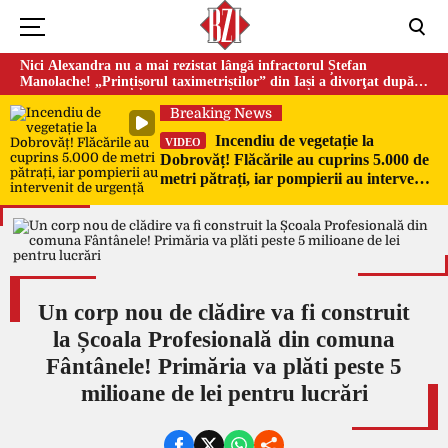
Nici Alexandra nu a mai rezistat lângă infractorul Ștefan
Manolache! „Prințișorul taximetriștilor” din Iași a divorţat după
doi ani de căsnicie
Breaking News
Incendiu de vegetație la
VIDEO
Dobrovăț! Flăcările au cuprins 5.000 de
metri pătrați, iar pompierii au intervenit
de urgență
Un corp nou de clădire va fi construit
la Școala Profesională din comuna
Fântânele! Primăria va plăti peste 5
milioane de lei pentru lucrări