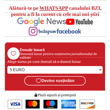
Alătură-te pe
WHATSAPP
canalului BZI,
pentru a fi la curent cu cele mai noi știri
Donație lunară
Donează lunar pentru susținerea jurnalismului de
calitate
Alege suma pe care dorești să o donezi lunar
Devino susținător
Plată sigură și protejată