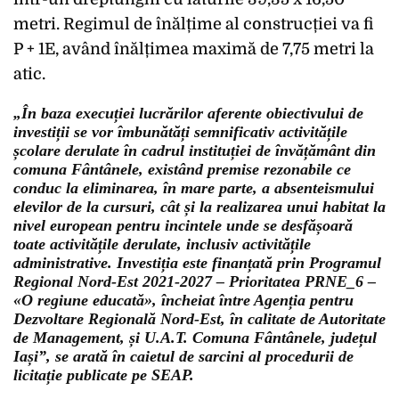
metri. Regimul de înălțime al construcției va fi
P + 1E, având înălțimea maximă de 7,75 metri la
atic.
„În baza execuției lucrărilor aferente obiectivului de
investiții se vor îmbunătăți semnificativ activitățile
școlare derulate în cadrul instituției de învățământ din
comuna Fântânele, existând premise rezonabile ce
conduc la eliminarea, în mare parte, a absenteismului
elevilor de la cursuri, cât și la realizarea unui habitat la
nivel european pentru incintele unde se desfășoară
toate activitățile derulate, inclusiv activitățile
administrative. Investiția este finanțată prin Programul
Regional Nord-Est 2021-2027 – Prioritatea PRNE_6 –
«O regiune educată», încheiat între Agenția pentru
Dezvoltare Regională Nord-Est, în calitate de Autoritate
de Management, și U.A.T. Comuna Fântânele, județul
Iași”, se arată în caietul de sarcini al procedurii de
licitație publicate pe SEAP.