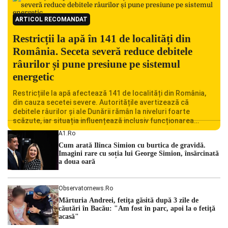
ARTICOL RECOMANDAT
Restricții la apă în 141 de localități din
România. Seceta severă reduce debitele
râurilor și pune presiune pe sistemul
energetic
Restricțiile la apă afectează 141 de localități din România,
din cauza secetei severe. Autoritățile avertizează că
debitele râurilor și ale Dunării rămân la niveluri foarte
scăzute, iar situația influențează inclusiv funcționarea
Centralei Nucleare de la Cernavodă. România se confruntă
A1.ro
cu una dintre cele mai dificile perioade din punct de vedere
Cum arată Ilinca Simion cu burtica de gravidă.
hidrologic din ultimii ani. Lipsa […]
Imagini rare cu soția lui George Simion, însărcinată
a doua oară
Observatornews.ro
Mărturia Andreei, fetiţa găsită după 3 zile de
căutări în Bacău: "Am fost în parc, apoi la o fetiţă
acasă"