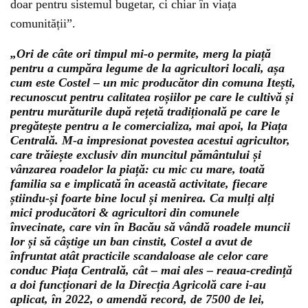
doar pentru sistemul bugetar, ci chiar în viața
comunității”.
„Ori de câte ori timpul mi-o permite, merg la piață
pentru a cumpăra legume de la agricultori locali, așa
cum este Costel – un mic producător din comuna Itești,
recunoscut pentru calitatea roșiilor pe care le cultivă și
pentru murăturile după rețetă tradițională pe care le
pregătește pentru a le comercializa, mai apoi, la Piața
Centrală. M-a impresionat povestea acestui agricultor,
care trăiește exclusiv din muncitul pământului și
vânzarea roadelor la piață: cu mic cu mare, toată
familia sa e implicată în această activitate, fiecare
știindu-și foarte bine locul și menirea. Ca mulți alți
mici producători & agricultori din comunele
învecinate, care vin în Bacău să vândă roadele muncii
lor și să câștige un ban cinstit, Costel a avut de
înfruntat atât practicile scandaloase ale celor care
conduc Piața Centrală, cât – mai ales – reaua-credință
a doi funcționari de la Direcția Agricolă care i-au
aplicat, în 2022, o amendă record, de 7500 de lei,