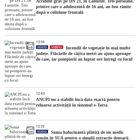
Accident grav pe DN 21, în Lanurile. Trei persoane,
printre care o adolescentă de 16 ani, au fost rănite
după o coliziune frontală
13:05
FOTO
VIDEO
Incendii de vegetație în mai multe
județe. Flăcările de câțiva metri au ajuns aproape
de case, iar pompierii au luptat ore întregi cu focul
12:43
ANCPI nu a stabilit încă data exactă pentru
reluarea activității în sistemul e-Terra
12:22
FOTO
Suma halucinantă plătită de un medic
român în SUA pentru o simplă extracție dentară: