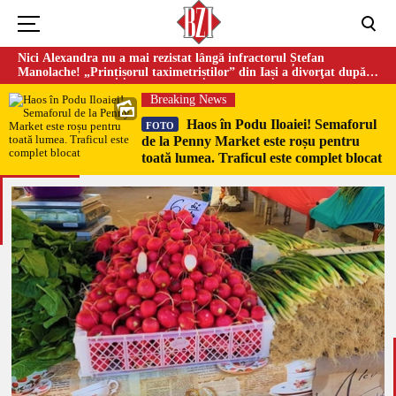
Nici Alexandra nu a mai rezistat lângă infractorul Ștefan
Manolache! „Prințișorul taximetriștilor” din Iași a divorţat după
doi ani de căsnicie
Breaking News
Haos în Podu Iloaiei! Semaforul
FOTO
de la Penny Market este roșu pentru
toată lumea. Traficul este complet blocat