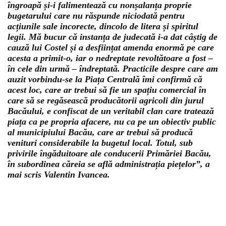
îngroapă și-i falimentează cu nonșalanța proprie
bugetarului care nu răspunde niciodată pentru
acțiunile sale incorecte, dincolo de litera și spiritul
legii. Mă bucur că instanța de judecată i-a dat câștig de
cauză lui Costel și a desființat amenda enormă pe care
acesta a primit-o, iar o nedreptate revoltătoare a fost –
în cele din urmă – îndreptată. Practicile despre care am
auzit vorbindu-se la Piața Centrală îmi confirmă că
acest loc, care ar trebui să fie un spațiu comercial în
care să se regăsească producătorii agricoli din jurul
Bacăului, e confiscat de un veritabil clan care tratează
piața ca pe propria afacere, nu ca pe un obiectiv public
al municipiului Bacău, care ar trebui să producă
venituri considerabile la bugetul local. Totul, sub
privirile îngăduitoare ale conducerii Primăriei Bacău,
în subordinea căreia se află administrația piețelor”, a
mai scris Valentin Ivancea.