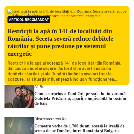
ARTICOL RECOMANDAT
Restricții la apă în 141 de localități din
România. Seceta severă reduce debitele
râurilor și pune presiune pe sistemul
energetic
Restricțiile la apă afectează 141 de localități din România,
din cauza secetei severe. Autoritățile avertizează că
debitele râurilor și ale Dunării rămân la niveluri foarte
scăzute, iar situația influențează inclusiv funcționarea
Centralei Nucleare de la Cernavodă. România se confruntă
A1.ro
cu una dintre cele mai dificile perioade din punct de vedere
Cum a surprins-o Dani Oțil pe soția lui în vacanță.
hidrologic din ultimii ani. Lipsa […]
Gabriela Prisăcariu, apariție impecabilă în costum
de baie
Observatornews.ro
Comoara veche de 1.700 de ani scoasă la iveală de
seceta de pe Dunăre, între România şi Bulgaria.