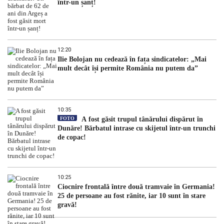
într-un șanț!
12:20
Ilie Bolojan nu cedează în fața sindicatelor: „Mai
mult decât își permite România nu putem da”
10:35
FOTO
A fost găsit trupul tânărului dispărut în
Dunăre! Bărbatul intrase cu skijetul într-un trunchi
de copac!
10:25
Ciocnire frontală între două tramvaie în Germania!
25 de persoane au fost rănite, iar 10 sunt în stare
gravă!