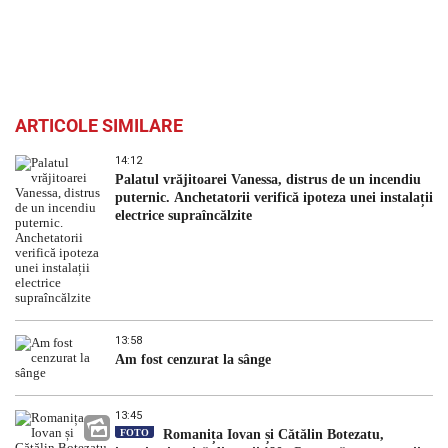
ARTICOLE SIMILARE
14:12
Palatul vrăjitoarei Vanessa, distrus de un incendiu
puternic. Anchetatorii verifică ipoteza unei instalații
electrice supraîncălzite
13:58
Am fost cenzurat la sânge
13:45
FOTO
Romanița Iovan și Cătălin Botezatu,