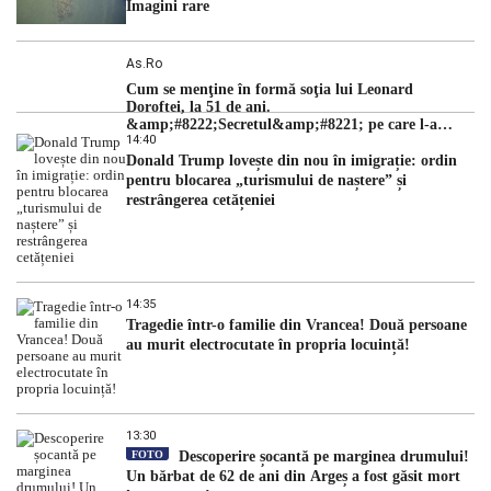
Imagini rare
As.ro
Cum se menţine în formă soţia lui Leonard
Doroftei, la 51 de ani.
&amp;#8222;Secretul&amp;#8221; pe care l-a
14:40
dezvăluit
Donald Trump lovește din nou în imigrație: ordin
pentru blocarea „turismului de naștere” și
restrângerea cetățeniei
14:35
Tragedie într-o familie din Vrancea! Două persoane
au murit electrocutate în propria locuință!
13:30
FOTO
Descoperire șocantă pe marginea drumului!
Un bărbat de 62 de ani din Argeș a fost găsit mort