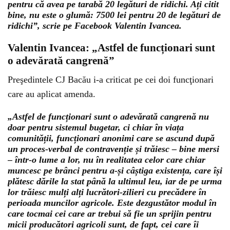
pentru că avea pe tarabă 20 legături de ridichi. Ați citit
bine, nu este o glumă: 7500 lei pentru 20 de legături de
ridichi”, scrie pe Facebook Valentin Ivancea.
Valentin Ivancea: „Astfel de funcționari sunt
o adevărată cangrenă”
Preşedintele CJ Bacău i-a criticat pe cei doi funcţionari
care au aplicat amenda.
„Astfel de funcționari sunt o adevărată cangrenă nu
doar pentru sistemul bugetar, ci chiar în viața
comunității, funcționari anonimi care se ascund după
un proces-verbal de contravenție și trăiesc – bine mersi
– într-o lume a lor, nu în realitatea celor care chiar
muncesc pe brânci pentru a-și câștiga existența, care își
plătesc dările la stat până la ultimul leu, iar de pe urma
lor trăiesc mulți alți lucrători-zilieri cu precădere în
perioada muncilor agricole. Este dezgustător modul în
care tocmai cei care ar trebui să fie un sprijin pentru
micii producători agricoli sunt, de fapt, cei care îi