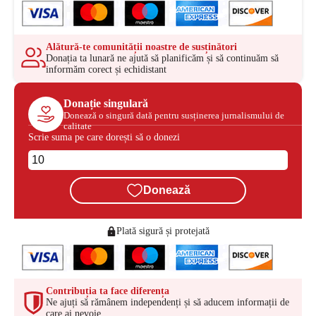
Alătură-te comunității noastre de susținători
Donația ta lunară ne ajută să planificăm și să continuăm să
informăm corect și echidistant
Donație singulară
Donează o singură dată pentru susținerea jurnalismului de
calitate
Scrie suma pe care dorești să o donezi
Donează
Plată sigură și protejată
Contribuția ta face diferența
Ne ajuți să rămânem independenți și să aducem informații de
care ai nevoie