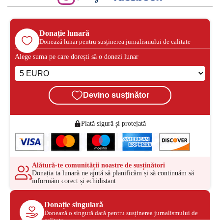
Donație lunară
Donează lunar pentru susținerea jurnalismului de calitate
Alege suma pe care dorești să o donezi lunar
Devino susținător
Plată sigură și protejată
Alătură-te comunității noastre de susținători
Donația ta lunară ne ajută să planificăm și să continuăm să
informăm corect și echidistant
Donație singulară
Donează o singură dată pentru susținerea jurnalismului de