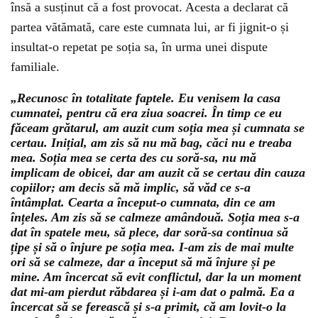
însă a susținut că a fost provocat. Acesta a declarat că
partea vătămată, care este cumnata lui, ar fi jignit-o și
insultat-o repetat pe soția sa, în urma unei dispute
familiale.
„Recunosc în totalitate faptele. Eu venisem la casa
cumnatei, pentru că era ziua soacrei. În timp ce eu
făceam grătarul, am auzit cum soția mea și cumnata se
certau. Inițial, am zis să nu mă bag, căci nu e treaba
mea. Soția mea se certa des cu soră-sa, nu mă
implicam de obicei, dar am auzit că se certau din cauza
copiilor; am decis să mă implic, să văd ce s-a
întâmplat. Cearta a început-o cumnata, din ce am
înțeles. Am zis să se calmeze amândouă. Soția mea s-a
dat în spatele meu, să plece, dar soră-sa continua să
țipe și să o înjure pe soția mea. I-am zis de mai multe
ori să se calmeze, dar a început să mă înjure și pe
mine. Am încercat să evit conflictul, dar la un moment
dat mi-am pierdut răbdarea și i-am dat o palmă. Ea a
încercat să se ferească și s-a primit, că am lovit-o la