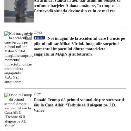
Au aruncat stânca în aer, dar acum nu reușesc să
scufunde barjele: A doua amânare, în timp ce la
Cernavodă situația devine din ce în ce mai rea
20:40
FOTO
Noi imagini de la accidentul care l-a ucis pe
pilotul militar Mihai Vîrdol. Imaginile surprind
momentul impactului dintre motocicleta
angajatului MApN și autoturism
20:21
Donald Trump dă primul semnal despre succesorul
său la Casa Albă: ‘Trebuie să îl alegem pe J.D.
Vance’