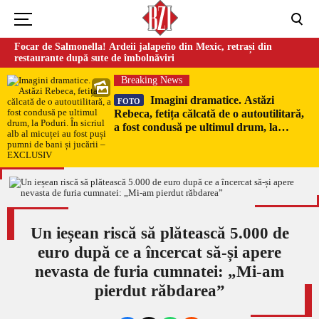
Focar de Salmonella! Ardeii jalapeño din Mexic, retrași din
restaurante după sute de îmbolnăviri
Breaking News
Imagini dramatice. Astăzi
FOTO
Rebeca, fetița călcată de o autoutilitară,
a fost condusă pe ultimul drum, la
Poduri. În sicriul alb al micuței au fost
puși pumni de bani și jucării –
EXCLUSIV
Un ieșean riscă să plătească 5.000 de
euro după ce a încercat să-și apere
nevasta de furia cumnatei: „Mi-am
pierdut răbdarea”