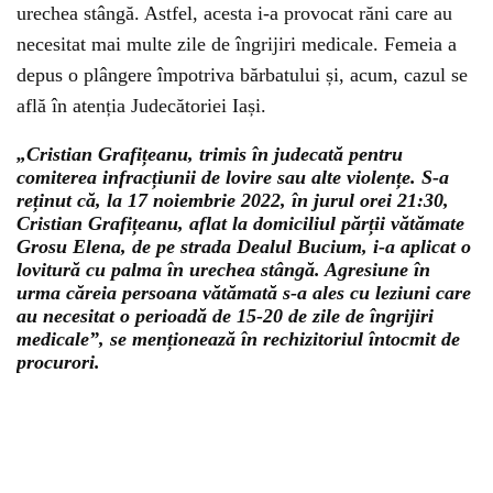
urechea stângă. Astfel, acesta i-a provocat răni care au
necesitat mai multe zile de îngrijiri medicale. Femeia a
depus o plângere împotriva bărbatului și, acum, cazul se
află în atenția Judecătoriei Iași.
„Cristian Grafițeanu, trimis în judecată pentru
comiterea infracțiunii de lovire sau alte violențe. S-a
reținut că, la 17 noiembrie 2022, în jurul orei 21:30,
Cristian Grafițeanu, aflat la domiciliul părții vătămate
Grosu Elena, de pe strada Dealul Bucium, i-a aplicat o
lovitură cu palma în urechea stângă. Agresiune în
urma căreia persoana vătămată s-a ales cu leziuni care
au necesitat o perioadă de 15-20 de zile de îngrijiri
medicale”, se menționează în rechizitoriul întocmit de
procurori.