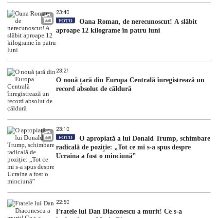
23:40
FOTO
Oana Roman, de nerecunoscut! A slăbit
aproape 12 kilograme în patru luni
23:21
O nouă țară din Europa Centrală înregistrează un
record absolut de căldură
23:10
FOTO
O apropiată a lui Donald Trump, schimbare
radicală de poziție: „Tot ce mi s-a spus despre
Ucraina a fost o minciună”
22:50
Fratele lui Dan Diaconescu a murit! Ce s-a