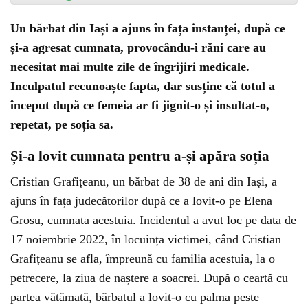
Un bărbat din Iași a ajuns în fața instanței, după ce
și-a agresat cumnata, provocându-i răni care au
necesitat mai multe zile de îngrijiri medicale.
Inculpatul recunoaște fapta, dar susține că totul a
început după ce femeia ar fi jignit-o și insultat-o,
repetat, pe soția sa.
Și-a lovit cumnata pentru a-și apăra soția
Cristian Grafițeanu, un bărbat de 38 de ani din Iași, a
ajuns în fața judecătorilor după ce a lovit-o pe Elena
Grosu, cumnata acestuia. Incidentul a avut loc pe data de
17 noiembrie 2022, în locuința victimei, când Cristian
Grafițeanu se afla, împreună cu familia acestuia, la o
petrecere, la ziua de naștere a soacrei. După o ceartă cu
partea vătămată, bărbatul a lovit-o cu palma peste