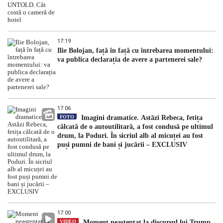
17:19
Ilie Bolojan, față în față cu întrebarea momentului:
va publica declarația de avere a partenerei sale?
17:06
FOTO
Imagini dramatice. Astăzi Rebeca, fetița
călcată de o autoutilitară, a fost condusă pe ultimul
drum, la Poduri. În sicriul alb al micuței au fost
puși pumni de bani și jucării – EXCLUSIV
17:00
VIDEO
Moment neașteptat la discursul lui Trump.