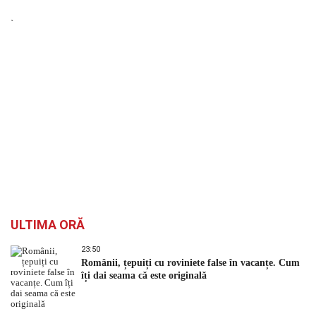
`
ULTIMA ORĂ
23:50
Românii, țepuiți cu roviniete false în vacanțe. Cum
îți dai seama că este originală