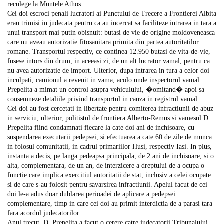
reculege la Muntele Athos.
Cei doi escroci penali lucratori ai Punctului de Trecere a Frontierei Albita
erau trimisi in judecata pentru ca au incercat sa faciliteze intrarea in tara a
unui transport mai putin obisnuit: butasi de vie de origine moldoveneasca
care nu aveau autorizatie fitosanitara primita din partea autoritatilor
romane. Transportul respectiv, ce continea 12.950 butasi de vita-de-vie,
fusese intors din drum, in aceeasi zi, de un alt lucrator vamal, pentru ca
nu avea autorizatie de import. Ulterior, dupa intrarea in tura a celor doi
inculpati, camionul a revenit in vama, acolo unde inspectorul vamal
Prepelita a mimat un control asupra vehiculului, �omitand� apoi sa
consemneze detaliile privind transportul in cauza in registrul vamal.
Cei doi au fost cercetati in libertate pentru comiterea infractiunii de abuz
in serviciu, ulterior, politistul de frontiera Alberto-Remus si vamesul D.
Prepelita fiind condamnati fiecare la cate doi ani de inchisoare, cu
suspendarea executarii pedepsei, si efectuarea a cate 60 de zile de munca
in folosul comunitatii, in cadrul primariilor Husi, respectiv Iasi. In plus,
instanta a decis, pe langa pedeapsa principala, de 2 ani de inchisoare, si o
alta, complementara, de un an, de interzicere a dreptului de a ocupa o
functie care implica exercitiul autoritatii de stat, inclusiv a celei ocupate
si de care s-au folosit pentru savarsirea infractiunii. Apelul facut de cei
doi le-a adus doar dublarea perioadei de aplicare a pedepsei
complementare, timp in care cei doi au primit interdictia de a parasi tara
fara acordul judecatorilor.
Anul trecut, D. Prepelita a facut o cerere catre judecatorii Tribunalului