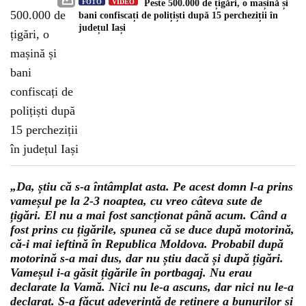
FOTO
VIDEO
Peste 500.000 de țigări, o mașină și
bani confiscați de polițiști după 15 percheziții în
județul Iași
„Da, știu că s-a întâmplat asta. Pe acest domn l-a prins
vameșul pe la 2-3 noaptea, cu vreo câteva sute de
țigări. El nu a mai fost sancționat până acum. Când a
fost prins cu țigările, spunea că se duce după motorină,
că-i mai ieftină în Republica Moldova. Probabil după
motorină s-a mai dus, dar nu știu dacă și după țigări.
Vameșul i-a găsit țigările în portbagaj. Nu erau
declarate la Vamă. Nici nu le-a ascuns, dar nici nu le-a
declarat. S-a făcut adeverință de reținere a bunurilor și