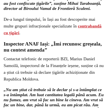
au fost confiscate țigările”, susține Mihai Taraboanță,
director al Biroului Vamal de Frontieră Sculeni.
De-a lungul timpului, în Iași au fost descoperite mai
multe grupuri infracționale specializate în
contrabandă
cu țigări
.
Inspector ANAF Iași: „Îmi recunosc greșeala,
nu contest amenda”
Contactat telefonic de reporterii BZI, Marius Daniel
Samoilă, inspectorul de la Finanțele ieșene, susține că nu
a știut că trebuie să declare țigările achiziționate din
Republica Moldova.
„Nu am știut că trebuie să le declar și s-a întâmplat ce
s-a întâmplat. Am luat cantitatea legală până acum. Eu
nu fumez, am vrut să fac un bine la cineva. Am vrut să
fac un bine, dar, până la urmă, eu am picat rău. Am