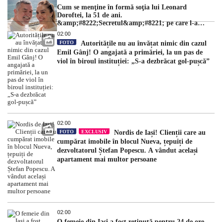
Cum se menţine în formă soţia lui Leonard
Doroftei, la 51 de ani.
&amp;#8222;Secretul&amp;#8221; pe care l-a
dezvăluit
02:00
FOTO
Autoritățile nu au învățat nimic din cazul
Emil Gânj! O angajată a primăriei, la un pas de
viol în biroul instituției: „S-a dezbrăcat gol-pușcă”
02:00
FOTO
EXCLUSIV
Nordis de Iași! Clienții care au
cumpărat imobile în blocul Nueva, țepuiți de
dezvoltatorul Ștefan Popescu. A vândut același
apartament mai multor persoane
02:00
O femeie din Iași a fost reținută pentru 24 de ore