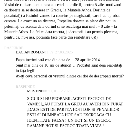
Vaslui de ridicare temporara a acestei interdictii, pentru 5 zile, motivand
ca doreste sa se deplaseze in Grecia, la Muntele Athos. Dorinta de
pocainta))) a fostului vames i-a convins pe magistrati, care i-au aprobat
cererea. La exact un an distanta, Prepelita doreste sa plece din nou in
pelerinaj, de aceasta data dorind sa se reculeaga mai mult – 8 zile – la
Muntele Athos. La fel ca data trecuta, judecatorii i-au permis plecarea,
pentru ca, nu-i asa, pocainta face parte din reabilitare 8)))
RĂSPUNDE
DACIAN ROMAN
01:59, 27.03.2025
Fapta incriminată este din data de… 28 aprilie 2014.
Sunt mai bine de 10 ani de atunci!… Probabil sunt deja reabilitați
in fața legii!
Aveți ceva personal cu vreunul dintre cei doi de dezgropați morții?
RĂSPUNDE
MOS ENE
08:51, 01.12.2025
SIGUR SI NU PROBABIL ACESTI ESCROCI DE
VAMESI,,AU FURAT LA GREU AU AVERI DIN FURAT
,DACA ESTI DE PARTEA HOTILOR SI PENALILOR
ESTI SI DUMNEATA HOT SAU ESCROACA CU
IDENTITATE FALSA ! UN HOT SI UN ESCROC
RAMANE HOT SI ESCROC TOATA VIATA !