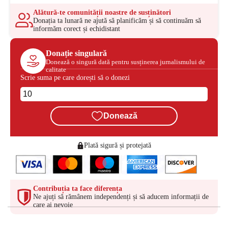
Alătură-te comunității noastre de susținători
Donația ta lunară ne ajută să planificăm și să continuăm să
informăm corect și echidistant
Donație singulară
Donează o singură dată pentru susținerea jurnalismului de
calitate
Scrie suma pe care dorești să o donezi
Donează
Plată sigură și protejată
Contribuția ta face diferența
Ne ajuți să rămânem independenți și să aducem informații de
care ai nevoie