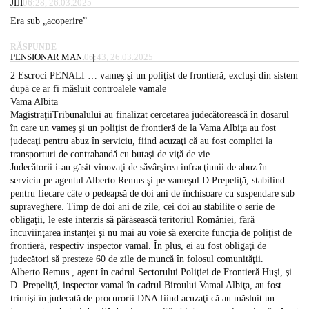
JIJI
06:28, 26.03.2025
Era sub „acoperire”
RĂSPUNDE
PENSIONAR MAN.
06:43, 26.03.2025
2 Escroci PENALI … vameş şi un poliţist de frontieră, excluşi din sistem
după ce ar fi măsluit controalele vamale
Vama Albita
MagistraţiiTribunalului au finalizat cercetarea judecătorească în dosarul
în care un vameş şi un poliţist de frontieră de la Vama Albiţa au fost
judecaţi pentru abuz în serviciu, fiind acuzaţi că au fost complici la
transporturi de contrabandă cu butaşi de viţă de vie.
Judecătorii i-au găsit vinovaţi de săvârşirea infracţiunii de abuz în
serviciu pe agentul Alberto Remus şi pe vameşul D.Prepeliţă, stabilind
pentru fiecare câte o pedeapsă de doi ani de închisoare cu suspendare sub
supraveghere. Timp de doi ani de zile, cei doi au stabilite o serie de
obligaţii, le este interzis să părăsească teritoriul României, fără
încuviinţarea instanţei şi nu mai au voie să exercite funcţia de poliţist de
frontieră, respectiv inspector vamal. În plus, ei au fost obligaţi de
judecători să presteze 60 de zile de muncă în folosul comunităţii.
Alberto Remus , agent în cadrul Sectorului Poliţiei de Frontieră Huşi, şi
D. Prepeliţă, inspector vamal în cadrul Biroului Vamal Albiţa, au fost
trimişi în judecată de procurorii DNA fiind acuzaţi că au măsluit un