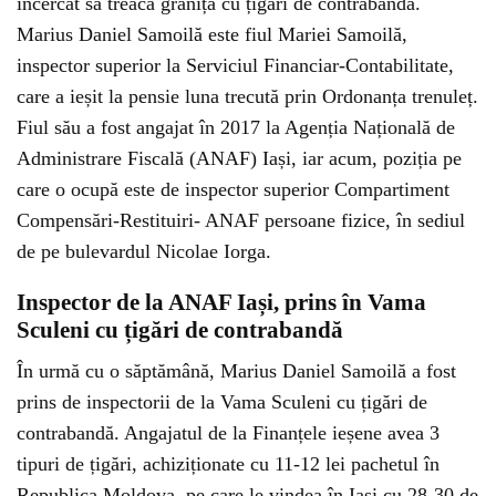
încercat să treacă granița cu țigări de contrabandă.
Marius Daniel Samoilă este fiul Mariei Samoilă,
inspector superior la Serviciul Financiar-Contabilitate,
care a ieșit la pensie luna trecută prin Ordonanța trenuleț.
Fiul său a fost angajat în 2017 la Agenția Națională de
Administrare Fiscală (ANAF) Iași, iar acum, poziția pe
care o ocupă este de inspector superior Compartiment
Compensări-Restituiri- ANAF persoane fizice, în sediul
de pe bulevardul Nicolae Iorga.
Inspector de la ANAF Iași, prins în Vama
Sculeni cu țigări de contrabandă
În urmă cu o săptămână, Marius Daniel Samoilă a fost
prins de inspectorii de la Vama Sculeni cu țigări de
contrabandă. Angajatul de la Finanțele ieșene avea 3
tipuri de țigări, achiziționate cu 11-12 lei pachetul în
Republica Moldova, pe care le vindea în Iași cu 28-30 de