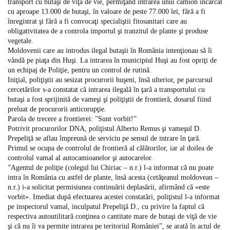
transport cu butaşi de viţă de vie, permiţând intrarea unui camion încărcat
cu aproape 13.000 de butaşi, în valoare de peste 77.000 lei, fără a fi
înregistrat şi fără a fi convocaţi specialiştii fitosanitari care au
obligativitatea de a controla importul şi tranzitul de plante şi produse
vegetale.
Moldovenii care au introdus ilegal butaşii în România intenţionau să îi
vândă pe piaţa din Huşi. La intrarea în municipiul Huşi au fost opriţi de
un echipaj de Poliţie, pentru un control de rutină.
Iniţial, poliţiştii au sesizat procurorii huşeni, însă ulterior, pe parcursul
cercetărilor s-a constatat că intrarea ilegală în ţară a transportului cu
butaşi a fost sprijinită de vameşi şi poliţiştii de frontieră, dosarul fiind
preluat de procurorii anticorupţie.
Parola de trecere a frontierei: ”Sunt vorbit!”
Potrivit procurorilor DNA, poliţistul Alberto Remus şi vameşul D.
Prepeliţă se aflau împreună de serviciu pe sensul de intrare în ţară.
Primul se ocupa de controlul de frontieră al călătorilor, iar al doilea de
controlul vamal al autocamioanelor şi autocarelor.
”Agentul de poliţie (colegul lui Chiriac – n.r.) l-a informat că nu poate
intra în România cu astfel de plante, însă acesta (cetăţeanul moldovean –
n.r.) i-a solicitat permisiunea continuării deplasării, afirmând că «este
vorbit». Imediat după efectuarea acestei constatări, poliţistul l-a informat
pe inspectorul vamal, inculpatul Prepeliţă D., cu privire la faptul că
respectiva autoutilitară conţinea o cantitate mare de butaşi de viţă de vie
şi că nu îi va permite intrarea pe teritoriul României”, se arată în actul de