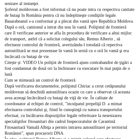
sesizare al instanţei.
Şoferul moldovean a fost informat că nu poate intra cu respectiva canitate
de butaşi în România pentru că nu îndeplineşte condiţiile legale.
Basarabeanul s-a conformat şi a plecat din vamă spre Republica Moldova.
După o oră, camionul a intrat din nou în vamă. Poliţistul de frontieră
care îl verificase anterior se afla în procedura de verificare a altui mijloc
de transport, astfel că a solicitat colegului său, Remus Alberto , să
efectueze controlul de frontieră, avertizându-l totodată că repectiva
autoutilitară se mai prezentase în vamă în urmă cu o oră în vamă şi era
încărcată cu butaşi de vie.
Citește și: VIDEO Un poliţist de frontieră ajuns contrabandist de ţigări a
fost condamnat de două ori la închisoare cu executare în mai puţin de o
lună
Cum se mimează un control de frontieră
După verificarea documentelor, poliţistul Chiriac a cerut cetăţeanului
moldovean să deschidă autoutilitara ocazie cu care a observat că aceasta
avea aceeaşi încărcătură cu butaşi de viţă de vie. În calitate de
coordonator al echipei de control, ”inculpatul prepeliţă D. a mimat
efectuarea controlului şi, fiind în cunoştinţă cu natura transportului
efectuat, cu încălcarea dispoziţiilor legale referitoare la nesesizarea
specialiştilor fitosanitari din cadrul Inspecoratului de Carantină
Fitosanitară Vamală Albiţa a permis intrarea autoutilitarei pe teritoriul
României”, spun procurorii DNA.