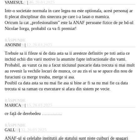
VAMESUL
07:46, 26.03.2025
Intr-o societate normala in care legea nu este optionala, acest personaj ar
fi plecat disciplinar din sinecura pe care i-a lasat-o mamica.
Oricum la cat „profesionalism” este la ANAF persoane fizice de pe bd-ul
Nicolae Iorga, probabil ca va fi premiat!
RĂSPUNDE
ANONIM
08:12, 26.03.2025
Trebuie sa ii fileze si de data asta sa ii aresteze definitiv pe toti astia ce
inchid ochii din varii motive la anumite fapte infractionale din vami.
Probabil, au vazut ca nu a facut niciunul puscarie data trecuta si mai mult
au revenit la vechile locuri de munca, ce au zis ei sa se apuce din nou de
furaciuni ca merge treaba, merge si asa.
Posibil ca data asta sa nu mai fie asa si bine ar fi sa nu mai fie ca data
trecuta si sa raman cu executare si afara din sistem pe vecie.
RĂSPUNDE
MARICA
08:15, 26.03.2025
ce față de derebedeu …………..
RĂSPUNDE
GALL
08:32, 26.03.2025
ANAF-ul si celelalte institutii ale statului sunt niste cuiburi de spagari