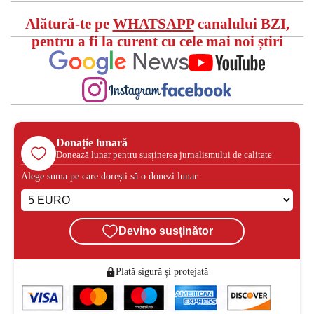
Alătură-te pe
WHATSAPP
canalului BZI,
pentru a fi la curent cu cele mai noi știri
Donație lunară
Donează lunar pentru susținerea jurnalismului de calitate
Alege suma pe care dorești să o donezi lunar
Devino susținător
Plată sigură și protejată