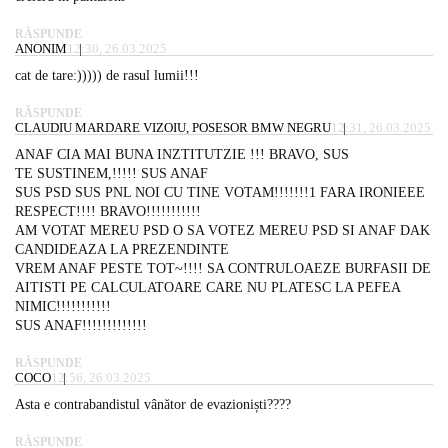
RĂSPUNDE
ANONIM
12:30, 26.03.2025
cat de tare:))))) de rasul lumii!!!
RĂSPUNDE
CLAUDIU MARDARE VIZOIU, POSESOR BMW NEGRU
12:31, 26.03.2025
ANAF CIA MAI BUNA INZTITUTZIE !!! BRAVO, SUS
TE SUSTINEM,!!!!! SUS ANAF
SUS PSD SUS PNL NOI CU TINE VOTAM!!!!!!!1 FARA IRONIEEE
RESPECT!!!! BRAVO!!!!!!!!!!!
AM VOTAT MEREU PSD O SA VOTEZ MEREU PSD SI ANAF DAK
CANDIDEAZA LA PREZENDINTE
VREM ANAF PESTE TOT~!!!! SA CONTRULOAEZE BURFASII DE
AITISTI PE CALCULATOARE CARE NU PLATESC LA PEFEA
NIMIC!!!!!!!!!!!
SUS ANAF!!!!!!!!!!!!!
RĂSPUNDE
COCO
12:56, 26.03.2025
Asta e contrabandistul vânător de evazioniști????
RĂSPUNDE