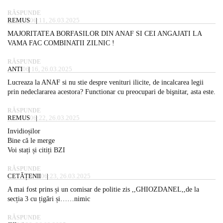
RĂSPUNDE
REMUS
06:11, 26.03.2025
MAJORITATEA BORFASILOR DIN ANAF SI CEI ANGAJATI LA
VAMA FAC COMBINATII ZILNIC !
RĂSPUNDE
ANTI
06:16, 26.03.2025
Lucreaza la ANAF si nu stie despre venituri ilicite, de incalcarea legii
prin nedeclararea acestora? Functionar cu preocupari de bişnitar, asta este.
RĂSPUNDE
REMUS
06:22, 26.03.2025
Invidioșilor
Bine că le merge
Voi stați și citiți BZI
RĂSPUNDE
CETĂȚENII
06:23, 26.03.2025
A mai fost prins și un comisar de politie zis ,,GHIOZDANEL,,de la
secția 3 cu țigări și……nimic
RĂSPUNDE