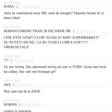
RĂSPUNDE
IOANA
09:54, 26.03.2025
Astia ne controlează noua SRL urile de nereguli? Doamne ferește în ce
lume trăim!
RĂSPUNDE
MARIAN CORENIU VISAN, 58 ANI, SOFER TIR
11:29, 26.03.2025
CINE ESTE ANAF? CLUB? SCOALA? BAR? SUPERMARKET?
NU PUTETI SPUNE, CA NU TOATA LUMEA STIE!!!!!!
VREM DETALII
RĂSPUNDE
???
11:55, 26.03.2025
Un mic borfaş. Dar adevaratul borfaş sef este la TURN. Acolo este locul
lui calduț. Dar cine este borfaşul şef?
RĂSPUNDE
XXX
12:00, 26.03.2025
Hoți sunt toți de la ANAF
RĂSPUNDE
MARIAN
12:02, 26.03.2025
creieru in pantaloni