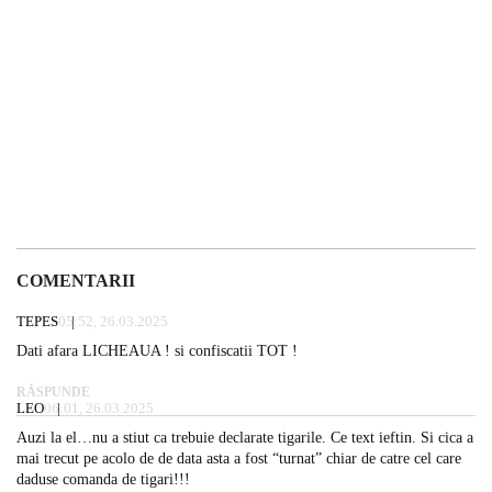
COMENTARII
TEPES
05:52, 26.03.2025
Dati afara LICHEAUA ! si confiscatii TOT !
RĂSPUNDE
LEO
06:01, 26.03.2025
Auzi la el…nu a stiut ca trebuie declarate tigarile. Ce text ieftin. Si cica a
mai trecut pe acolo de de data asta a fost “turnat” chiar de catre cel care
daduse comanda de tigari!!!