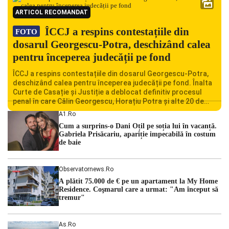
ARTICOL RECOMANDAT
ÎCCJ a respins contestațiile din
FOTO
dosarul Georgescu-Potra, deschizând calea
pentru începerea judecății pe fond
ÎCCJ a respins contestațiile din dosarul Georgescu-Potra,
deschizând calea pentru începerea judecății pe fond. Înalta
Curte de Casație și Justiție a deblocat definitiv procesul
penal în care Călin Georgescu, Horațiu Potra și alte 20 de
persoane sunt acuzați de acțiuni îndreptate împotriva
A1.ro
ordinii constituționale. În ședința din camera preliminară,
Cum a surprins-o Dani Oțil pe soția lui în vacanță.
judecătorii de la instanța supremă au […]
Gabriela Prisăcariu, apariție impecabilă în costum
de baie
Observatornews.ro
A plătit 75.000 de € pe un apartament la My Home
Residence. Coşmarul care a urmat: "Am început să
tremur"
As.ro