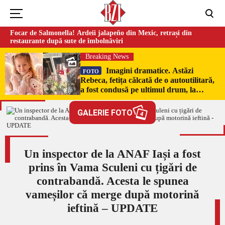
Focar de Salmonella! Ardeii jalapeño din Mexic, retrași din
restaurante după sute de îmbolnăviri
Breaking News
Imagini dramatice. Astăzi
FOTO
Rebeca, fetița călcată de o autoutilitară,
a fost condusă pe ultimul drum, la
Poduri. În sicriul alb al micuței au fost
puși pumni de bani și jucării –
GALERIE FOTO
4
EXCLUSIV
Un inspector de la ANAF Iași a fost
prins în Vama Sculeni cu țigări de
contrabandă. Acesta le spunea
vameșilor că merge după motorină
ieftină – UPDATE