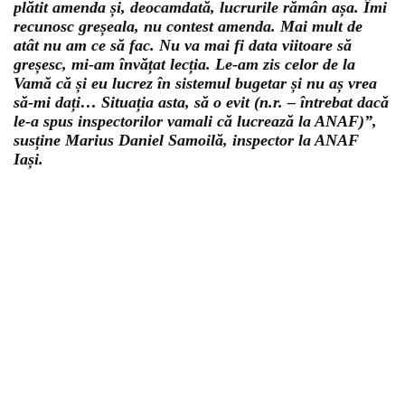
plătit amenda și, deocamdată, lucrurile rămân așa. Îmi
recunosc greșeala, nu contest amenda. Mai mult de
atât nu am ce să fac. Nu va mai fi data viitoare să
greșesc, mi-am învățat lecția. Le-am zis celor de la
Vamă că și eu lucrez în sistemul bugetar și nu aș vrea
să-mi dați… Situația asta, să o evit (n.r. – întrebat dacă
le-a spus inspectorilor vamali că lucrează la ANAF)”,
susține Marius Daniel Samoilă, inspector la ANAF
Iași.