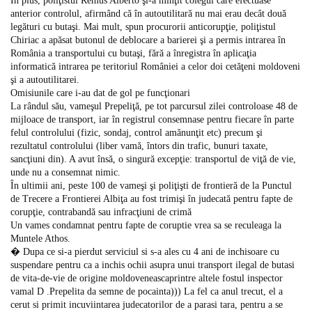
În plus, poliţistul Remus Alberto şi-a minţit colegul care efectuase
anterior controlul, afirmând că în autoutilitară nu mai erau decât două
legături cu butaşi. Mai mult, spun procurorii anticorupţie, poliţistul
Chiriac a apăsat butonul de deblocare a barierei şi a permis intrarea în
România a transportului cu butaşi, fără a înregistra în aplicaţia
informatică intrarea pe teritoriul României a celor doi cetăţeni moldoveni
şi a autoutilitarei.
Omisiunile care i-au dat de gol pe funcţionari
La rândul său, vameşul Prepeliţă, pe tot parcursul zilei controloase 48 de
mijloace de transport, iar în registrul consemnase pentru fiecare în parte
felul controlului (fizic, sondaj, control amănunţit etc) precum şi
rezultatul controlului (liber vamă, întors din trafic, bunuri taxate,
sancţiuni din). A avut însă, o singură excepţie: transportul de viţă de vie,
unde nu a consemnat nimic.
În ultimii ani, peste 100 de vameşi şi poliţişti de frontieră de la Punctul
de Trecere a Frontierei Albiţa au fost trimişi în judecată pentru fapte de
corupţie, contrabandă sau infracţiuni de crimă
Un vames condamnat pentru fapte de coruptie vrea sa se reculeaga la
Muntele Athos.
� Dupa ce si-a pierdut serviciul si s-a ales cu 4 ani de inchisoare cu
suspendare pentru ca a inchis ochii asupra unui transport ilegal de butasi
de vita-de-vie de origine moldoveneascaprintre altele fostul inspector
vamal D .Prepelita da semne de pocainta))) La fel ca anul trecut, el a
cerut si primit incuviintarea judecatorilor de a parasi tara, pentru a se