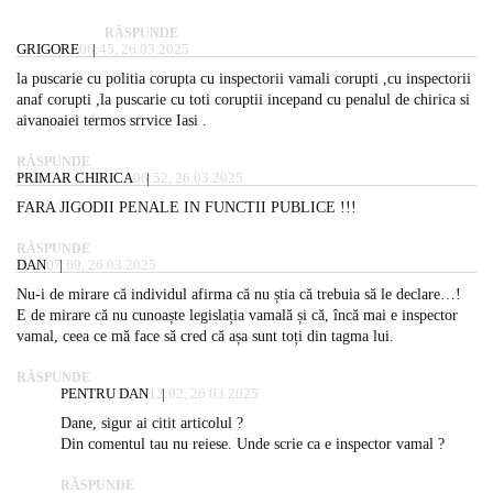
RĂSPUNDE
GRIGORE
06:45, 26.03.2025
la puscarie cu politia corupta cu inspectorii vamali corupti ,cu inspectorii
anaf corupti ,la puscarie cu toti coruptii incepand cu penalul de chirica si
aivanoaiei termos srrvice Iasi .
RĂSPUNDE
PRIMAR CHIRICA
06:52, 26.03.2025
FARA JIGODII PENALE IN FUNCTII PUBLICE !!!
RĂSPUNDE
DAN
07:09, 26.03.2025
Nu-i de mirare că individul afirma că nu știa că trebuia să le declare…!
E de mirare că nu cunoaște legislația vamală și că, încă mai e inspector
vamal, ceea ce mă face să cred că așa sunt toți din tagma lui.
RĂSPUNDE
PENTRU DAN
12:02, 26.03.2025
Dane, sigur ai citit articolul ?
Din comentul tau nu reiese. Unde scrie ca e inspector vamal ?
RĂSPUNDE