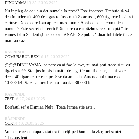
DINU VAMA
15:35, 26.03.2025
Nu înțeleg de ce i s-a dat numele în presă? Este incorect. Trebuie să vă
dea în judecată. 400 de țigarete înseamnă 2 cartușe , 600 țigarete încă trei
cartușe. De ce oare i-au aplicat maximum? Apoi de ce au comunicat
numele? Este secret de servici! Se pare ca e o răzbunare și o luptă între
vameșii din Sculeni și inspectorii ANAF! Se publică doar inițialele în cel
mai rău caz.
RĂSPUNDE
COMUSARUL REX
16:17, 26.03.2025
@@@DINU VAMA, se pare ca ai foc la cwr, nu mai poti trece si tu cu
tigari sau??? Stai jos in pisda mătii de jeg. Ce nu iti e clar, nu ai voie
decat 40 tigarete, ce este peTe se da amenda. Amenda minima e de
10.000 lei. Sa zica merci ca nu i-au dat 30.000 lei
RĂSPUNDE
7EST
16:27, 26.03.2025
Borfasul sef e Damian Nelu! Toata lumea stie asta…
RĂSPUNDE
CCR
18:13, 26.03.2025
Voi asti care de dupa tastatura îl scriți pe Damian la ziar, ori sunteti:
1.Inconstienti