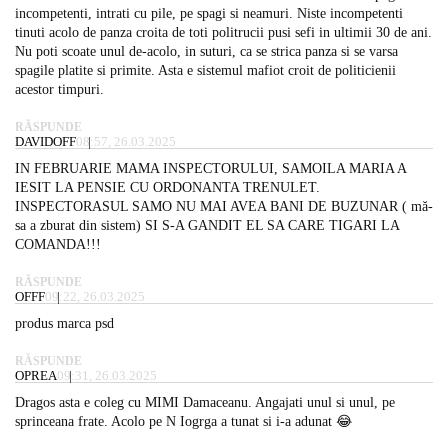
incompetenti, intrati cu pile, pe spagi si neamuri. Niste incompetenti
tinuti acolo de panza croita de toti politrucii pusi sefi in ultimii 30 de ani.
Nu poti scoate unul de-acolo, in suturi, ca se strica panza si se varsa
spagile platite si primite. Asta e sistemul mafiot croit de politicienii
acestor timpuri.
RĂSPUNDE
DAVIDOFF
08:57, 26.03.2025
IN FEBRUARIE MAMA INSPECTORULUI, SAMOILA MARIA A
IESIT LA PENSIE CU ORDONANTA TRENULET.
INSPECTORASUL SAMO NU MAI AVEA BANI DE BUZUNAR ( mă-
sa a zburat din sistem) SI S-A GANDIT EL SA CARE TIGARI LA
COMANDA!!!
RĂSPUNDE
OFFF
09:22, 26.03.2025
produs marca psd
RĂSPUNDE
OPREA
09:31, 26.03.2025
Dragos asta e coleg cu MIMI Damaceanu. Angajati unul si unul, pe
sprinceana frate. Acolo pe N Iogrga a tunat si i-a adunat 😂