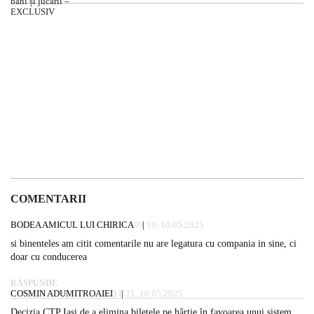
COMENTARII
BODEA AMICUL LUI CHIRICA
09:10, 10.05.2025
si binenteles am citit comentarile nu are legatura cu compania in sine, ci
doar cu conducerea
RĂSPUNDE
COSMIN ADUMITROAIEI
11:21, 10.05.2025
Decizia CTP Iași de a elimina biletele pe hârtie în favoarea unui sistem