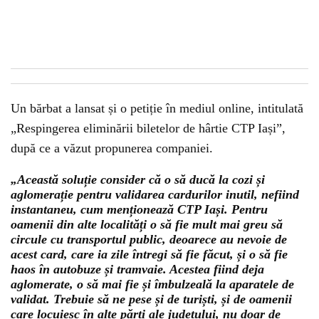
Un bărbat a lansat și o petiție în mediul online, intitulată
„Respingerea eliminării biletelor de hârtie CTP Iași”,
după ce a văzut propunerea companiei.
„Această soluție consider că o să ducă la cozi și
aglomerație pentru validarea cardurilor inutil, nefiind
instantaneu, cum menționează CTP Iași. Pentru
oamenii din alte localități o să fie mult mai greu să
circule cu transportul public, deoarece au nevoie de
acest card, care ia zile întregi să fie făcut, și o să fie
haos în autobuze și tramvaie. Acestea fiind deja
aglomerate, o să mai fie și îmbulzeală la aparatele de
validat. Trebuie să ne pese și de turiști, și de oamenii
care locuiesc în alte părți ale județului, nu doar de