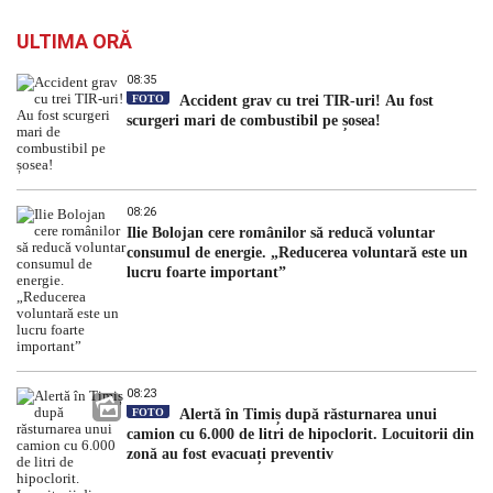
ULTIMA ORĂ
08:35
FOTO
Accident grav cu trei TIR-uri! Au fost
scurgeri mari de combustibil pe șosea!
08:26
Ilie Bolojan cere românilor să reducă voluntar
consumul de energie. „Reducerea voluntară este un
lucru foarte important”
08:23
FOTO
Alertă în Timiș după răsturnarea unui
camion cu 6.000 de litri de hipoclorit. Locuitorii din
zonă au fost evacuați preventiv