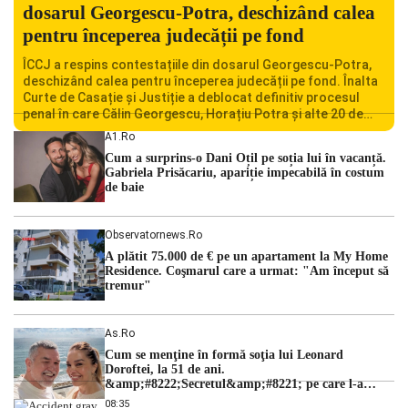
dosarul Georgescu-Potra, deschizând calea
pentru începerea judecății pe fond
ÎCCJ a respins contestațiile din dosarul Georgescu-Potra,
deschizând calea pentru începerea judecății pe fond. Înalta
Curte de Casație și Justiție a deblocat definitiv procesul
penal în care Călin Georgescu, Horațiu Potra și alte 20 de
persoane sunt acuzați de acțiuni îndreptate împotriva
A1.ro
ordinii constituționale. În ședința din camera preliminară,
Cum a surprins-o Dani Oțil pe soția lui în vacanță.
judecătorii de la instanța supremă au […]
Gabriela Prisăcariu, apariție impecabilă în costum
de baie
Observatornews.ro
A plătit 75.000 de € pe un apartament la My Home
Residence. Coşmarul care a urmat: "Am început să
tremur"
As.ro
Cum se menţine în formă soţia lui Leonard
Doroftei, la 51 de ani.
&amp;#8222;Secretul&amp;#8221; pe care l-a
dezvăluit
08:35