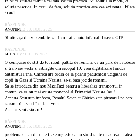
In orice situatie trebuie cautata solutia practica. Nu solutia la moda, ci
solutia practica. In cazul de fata, solutia practica este cea existenta : bilete
/ card.
RĂSPUNDE
ANONIM
12:08, 10.05.2025
Și uite așa din septembrie va fi un trafic auto infernal. Bravos CTP!
RĂSPUNDE
MIHAI
13:21, 10.05.2025
O companie de stat de tot rasul, paltita de romani, cu un parc de autobuze
si tranvaie vechi si rablagite din secopul 19, vrea digitalizare fiindca
Satanistul Penal Chirica are ordin de la jidanii paduchiosi ucigashi de
copii in Gaza si Ucraina Nazista, sa-si bata joc de romani.
Sa se introduca din nou MaxiTaxi pentru a liberaliza transportul in
comun, ca sa nu mai existe monopol al Primariei Naziste Iasi !
Aceasta Scursura innfecta, Penalul Satanist Chirica este pirmarul pe care
tzaranii din satul Iasi l-au votat.
Asta au vrut asta au !
RĂSPUNDE
ANONIM
13:36, 10.05.2025
problema cu cardurile e-ticketing este ca nu stii daca te incadrezi in alea