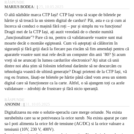
RĂSPUNDE
MARIUS BODEA
11:25, 10.05.2025
O altă năzbâtie marca CTP Iași! CTP Iași vrea să scape de biletele pe
hârtie și să treacă la un sistem digital de carduri! Păi, asta e ca și cum ai
încerca să conduci o mașină fără roți – pur și simplu nu va funcționa!
Dragii mei de la CTP Iași, ați auzit vreodată de o chestie numită
„funcționalitate”? Pare că nu, pentru că validatoarele voastre sunt mai
moarte decât o momâie egipteană. Cum vă așteptați să călătorim în
siguranță și fără griji dacă la fiecare pas riscăm să fim amendați pentru că
aparatele voastre sunt mai rele decât un computer din anii ’80? Și acum
vreți să ne aruncați în lumea cardurilor electronice? Ați uitat că unii
dintre noi abia știm să folosim telefonul darămite să ne descurcăm cu
tehnologia voastră de ultimă generație? Dragi prieteni de la CTP Iași, vă
rog eu frumos, lăsați-ne biletele pe hârtie până când vom avea un sistem
digital care să funcționeze ca la carte. Altfel, o să ajungem toți ca acele
validatoare – zdrobiți de frustrare și fără nicio speranță.
RĂSPUNDE
ANONIM
11:31, 10.05.2025
Digitalizarea nu este o solutie-speraclu care merge oriunde. Nu exista
surubelnita care sa se potriveasca la orice surub. Nu exista aparat pe care
sa-l poti alimenta la orice fel de tensiune (AC/DC) si la orice valoare a
tensiunii (10V, 230 V, 400V).