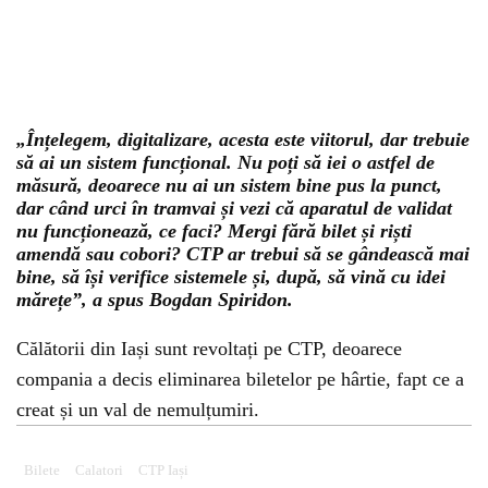
„Înțelegem, digitalizare, acesta este viitorul, dar trebuie
să ai un sistem funcțional. Nu poți să iei o astfel de
măsură, deoarece nu ai un sistem bine pus la punct,
dar când urci în tramvai și vezi că aparatul de validat
nu funcționează, ce faci? Mergi fără bilet și riști
amendă sau cobori? CTP ar trebui să se gândească mai
bine, să își verifice sistemele și, după, să vină cu idei
mărețe”, a spus Bogdan Spiridon.
Călătorii din Iași sunt revoltați pe CTP, deoarece
compania a decis eliminarea biletelor pe hârtie, fapt ce a
creat și un val de nemulțumiri.
Bilete
Calatori
CTP Iași