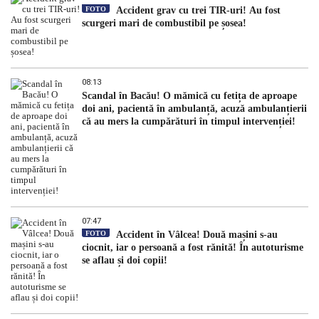
FOTO
Accident grav cu trei TIR-uri! Au fost
scurgeri mari de combustibil pe șosea!
08:13
Scandal în Bacău! O mămică cu fetița de aproape
doi ani, pacientă în ambulanță, acuză ambulanțierii
că au mers la cumpărături în timpul intervenției!
07:47
FOTO
Accident în Vâlcea! Două mașini s-au
ciocnit, iar o persoană a fost rănită! În autoturisme
se aflau și doi copii!