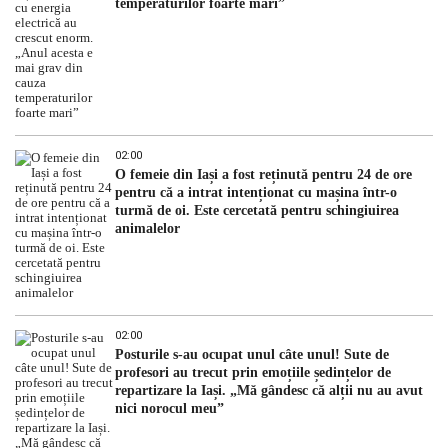
temperaturilor foarte mari”
02:00
O femeie din Iași a fost reținută pentru 24 de ore
pentru că a intrat intenționat cu mașina într-o
turmă de oi. Este cercetată pentru schingiuirea
animalelor
02:00
Posturile s-au ocupat unul câte unul! Sute de
profesori au trecut prin emoțiile ședințelor de
repartizare la Iași. „Mă gândesc că alții nu au avut
nici norocul meu”