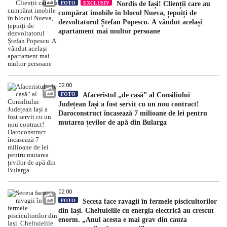
FOTO
EXCLUSIV
Nordis de Iași! Clienții care au
cumpărat imobile în blocul Nueva, țepuiți de
dezvoltatorul Ștefan Popescu. A vândut același
apartament mai multor persoane
02:00
FOTO
Afaceristul „de casă” al Consiliului
Județean Iași a fost servit cu un nou contract!
Daroconstruct încasează 7 milioane de lei pentru
mutarea țevilor de apă din Bularga
02:00
FOTO
Seceta face ravagii în fermele piscicultorilor
din Iași. Cheltuielile cu energia electrică au crescut
enorm. „Anul acesta e mai grav din cauza