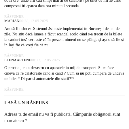
doua ore. unde afli cati timpi mai ai de calatorit? pe bilet de hartie cand
compostai iti aparea data ora minutul secunda.
RĂSPUNDE
MARIAN
00:38, 12.05.2025
Am să fiu sincer. Sistemul ăsta este implementat în București de ani de
zile. Nu știu dacă lumea a făcut scandal acolo când s-a trecut de la bilete
la carduri însă cert este că în prezent nimeni nu se plânge și așa o să fie și
în Iași fie că vreți fie că nu.
RĂSPUNDE
ELENA ARTENE
08:12, 12.05.2025
O prostie , e un dezastru cu aparatele in mij de transport .Si ce face
cineva ca re calatoreste cand si cand ? Cum sa nu poti cumpara de undeva
un bilet ? Dispar si automatele din statii???
RĂSPUNDE
LASĂ UN RĂSPUNS
Adresa ta de email nu va fi publicată.
Câmpurile obligatorii sunt
marcate cu
*