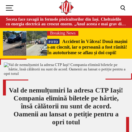
Seceta face ravagii în fermele piscicultorilor din Iași. Cheltuielile
cu energia electrică au crescut enorm. „Anul acesta e mai grav din
cauza temperaturilor foarte mari”
Breaking News
Accident în Vâlcea! Două mașini
FOTO
s-au ciocnit, iar o persoană a fost rănită!
În autoturisme se aflau și doi copii!
Val de nemulțumiri la adresa CTP Iași!
Compania elimină biletele pe hârtie,
însă călătorii nu sunt de acord.
Oamenii au lansat o petiție pentru a
opri totul