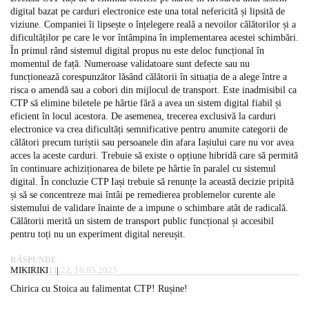
digital bazat pe carduri electronice este una total nefericită și lipsită de
viziune. Companiei îi lipsește o înțelegere reală a nevoilor călătorilor și a
dificultăților pe care le vor întâmpina în implementarea acestei schimbări.
În primul rând sistemul digital propus nu este deloc funcțional în
momentul de față. Numeroase validatoare sunt defecte sau nu
funcționează corespunzător lăsând călătorii în situația de a alege între a
risca o amendă sau a cobori din mijlocul de transport. Este inadmisibil ca
CTP să elimine biletele pe hârtie fără a avea un sistem digital fiabil și
eficient în locul acestora. De asemenea, trecerea exclusivă la carduri
electronice va crea dificultăți semnificative pentru anumite categorii de
călători precum turiștii sau persoanele din afara Iașiului care nu vor avea
acces la aceste carduri. Trebuie să existe o opțiune hibridă care să permită
în continuare achiziționarea de bilete pe hârtie în paralel cu sistemul
digital. În concluzie CTP Iași trebuie să renunțe la această decizie pripită
și să se concentreze mai întâi pe remedierea problemelor curente ale
sistemului de validare înainte de a impune o schimbare atât de radicală.
Călătorii merită un sistem de transport public funcțional și accesibil
pentru toți nu un experiment digital nereușit.
RĂSPUNDE
MIKIRIKI
11:22, 10.05.2025
Chirica cu Stoica au falimentat CTP! Rușine!