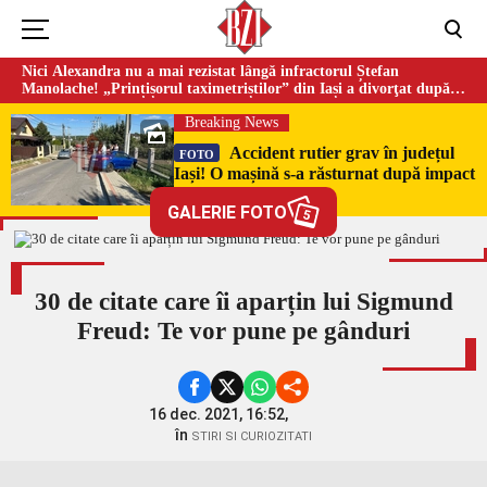
Nici Alexandra nu a mai rezistat lângă infractorul Ștefan
Manolache! „Prințișorul taximetriștilor” din Iași a divorţat după
doi ani de căsnicie
Breaking News
Accident rutier grav în județul
FOTO
Iași! O mașină s-a răsturnat după impact
– UPDATE
GALERIE FOTO
5
30 de citate care îi aparțin lui Sigmund
Freud: Te vor pune pe gânduri
16 dec. 2021, 16:52,
în
STIRI SI CURIOZITATI