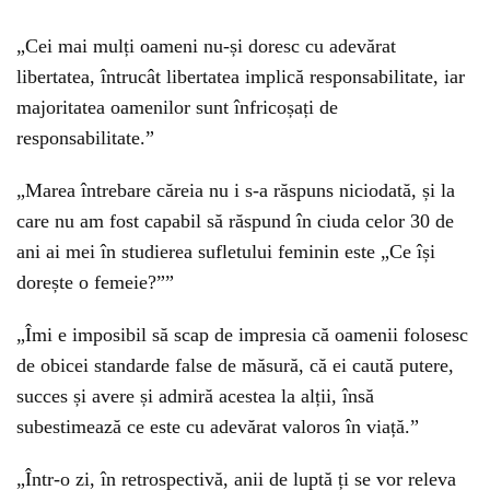
„Cei mai mulți oameni nu-și doresc cu adevărat
libertatea, întrucât libertatea implică responsabilitate, iar
majoritatea oamenilor sunt înfricoșați de
responsabilitate.”
„Marea întrebare căreia nu i s-a răspuns niciodată, și la
care nu am fost capabil să răspund în ciuda celor 30 de
ani ai mei în studierea sufletului feminin este „Ce își
dorește o femeie?””
„Îmi e imposibil să scap de impresia că oamenii folosesc
de obicei standarde false de măsură, că ei caută putere,
succes și avere și admiră acestea la alții, însă
subestimează ce este cu adevărat valoros în viață.”
„Într-o zi, în retrospectivă, anii de luptă ți se vor releva