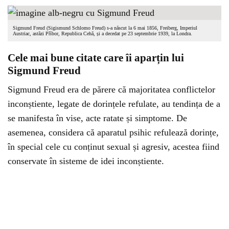
Sigmund Freud (Sigismund Schlomo Freud) s-a născut la 6 mai 1856, Freiberg, Imperiul
Austriac, astăzi Příbor, Republica Cehă, și a decedat pe 23 septembrie 1939, la Londra.
Cele mai bune citate care îi aparțin lui
Sigmund Freud
Sigmund Freud era de părere că majoritatea conflictelor
inconștiente, legate de dorințele refulate, au tendința de a
se manifesta în vise, acte ratate și simptome. De
asemenea, considera că aparatul psihic refulează dorințe,
în special cele cu conținut sexual și agresiv, acestea fiind
conservate în sisteme de idei inconștiente.