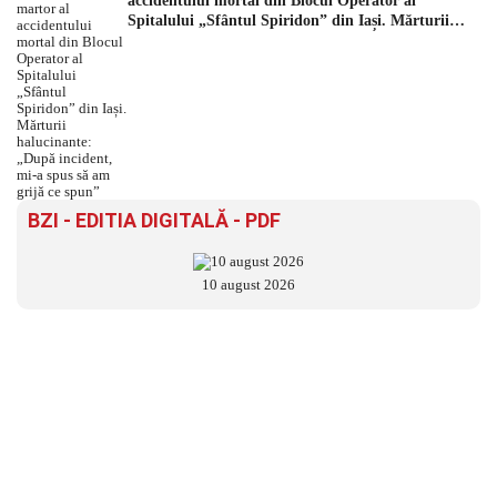
accidentului mortal din Blocul Operator al
Spitalului „Sfântul Spiridon” din Iași. Mărturii
halucinante: „După incident, mi-a spus să am grijă
ce spun”
BZI - EDITIA DIGITALĂ - PDF
10 august 2026