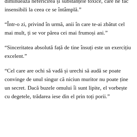
diminuează nefericirea și substanțele toxice, care ne fac
insensibili la ceea ce se întâmplă.”
“Într-o zi, privind în urmă, anii în care te-ai zbătut cel
mai mult, ți se vor părea cei mai frumoși ani.”
“Sinceritatea absolută față de tine însuți este un exercițiu
excelent.”
“Cel care are ochi să vadă și urechi să audă se poate
convinge de unul singur că niciun muritor nu poate ține
un secret. Dacă buzele omului îi sunt lipite, el vorbește
cu degetele, trădarea iese din el prin toți porii.”