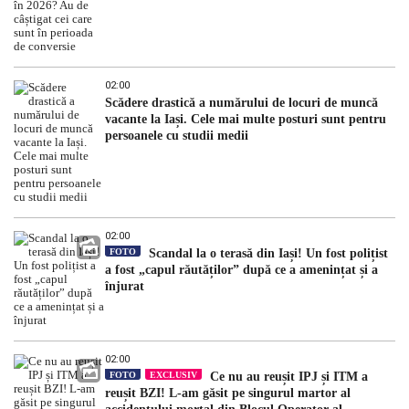
02:00
Scădere drastică a numărului de locuri de muncă
vacante la Iași. Cele mai multe posturi sunt pentru
persoanele cu studii medii
02:00
FOTO
Scandal la o terasă din Iași! Un fost polițist
a fost „capul răutăților” după ce a amenințat și a
înjurat
02:00
FOTO
EXCLUSIV
Ce nu au reușit IPJ și ITM a
reușit BZI! L-am găsit pe singurul martor al