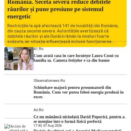
România. Seceta severă reduce debitele
râurilor și pune presiune pe sistemul
energetic
Restricțiile la apă afectează 141 de localități din România,
din cauza secetei severe. Autoritățile avertizează că
debitele râurilor și ale Dunării rămân la niveluri foarte
scăzute, iar situația influențează inclusiv funcționarea
Centralei Nucleare de la Cernavodă. România se confruntă
A1.ro
cu una dintre cele mai dificile perioade din punct de vedere
Cum arată casa în care locuiește Laura Cosoi cu
hidrologic din ultimii ani. Lipsa […]
familia sa. Camera fetițelor e ca din basme
Observatornews.ro
Schimbare majoră pentru prosumatorii din
România. Cum vor putea folosi energia produsă în
exces
As.ro
Ce nu mănâncă niciodată David Popovici, pentru a
se menţine într-o formă fizică perfectă
17:40, 07 Aug 2026