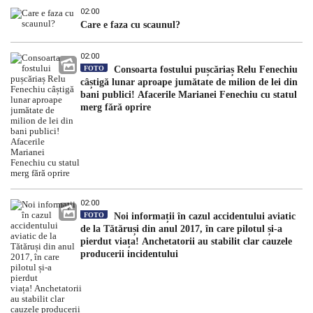
02:00
Care e faza cu scaunul?
02:00
FOTO
Consoarta fostului pușcăriaș Relu Fenechiu
câștigă lunar aproape jumătate de milion de lei din
bani publici! Afacerile Marianei Fenechiu cu statul
merg fără oprire
02:00
FOTO
Noi informații în cazul accidentului aviatic
de la Tătăruși din anul 2017, în care pilotul și-a
pierdut viața! Anchetatorii au stabilit clar cauzele
producerii incidentului