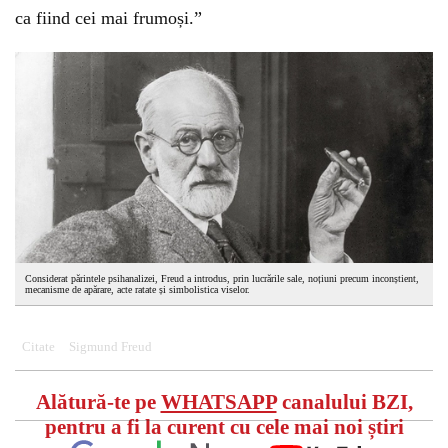
ca fiind cei mai frumoși.”
Considerat părintele psihanalizei, Freud a introdus, prin lucrările sale, noțiuni precum inconștient,
mecanisme de apărare, acte ratate și simbolistica viselor.
Citate
Sigmund Freud
Alătură-te pe
WHATSAPP
canalului BZI,
pentru a fi la curent cu cele mai noi știri