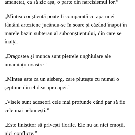
amanetat, ca să zic așa, o parte din narcisismul lor.”
„Mintea conștientă poate fi comparată cu apa unei
fântâni arteziene jucându-se în soare și căzând înapoi în
marele bazin subteran al subconștientului, din care se
înalță.”
„Dragostea și munca sunt pietrele unghiulare ale
umanității noastre.”
„Mintea este ca un aisberg, care plutește cu numai o
șeptime din el deasupra apei.”
„Visele sunt adeseori cele mai profunde când par să fie
cele mai nebunești.”
„Este liniștitor să privești florile. Ele nu au nici emoții,
nici conflicte.”