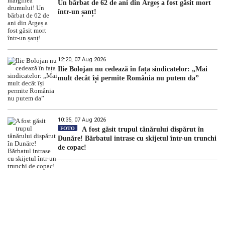
Un bărbat de 62 de ani din Argeș a fost găsit mort
într-un șanț!
12:20, 07 Aug 2026
Ilie Bolojan nu cedează în fața sindicatelor: „Mai
mult decât își permite România nu putem da”
10:35, 07 Aug 2026
FOTO
A fost găsit trupul tânărului dispărut în
Dunăre! Bărbatul intrase cu skijetul într-un trunchi
de copac!