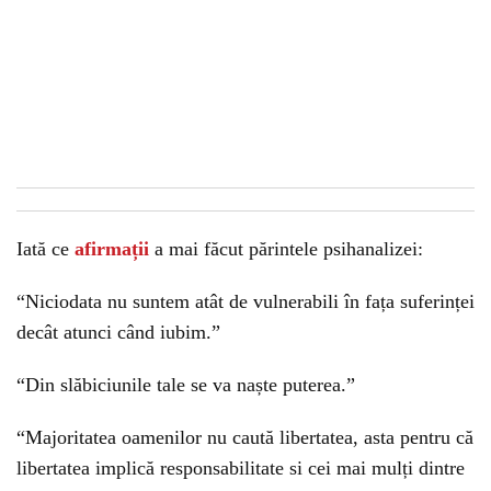
Iată ce
afirmații
a mai făcut părintele psihanalizei:
“Niciodata nu suntem atât de vulnerabili în fața suferinței
decât atunci când iubim.”
“Din slăbiciunile tale se va naște puterea.”
“Majoritatea oamenilor nu caută libertatea, asta pentru că
libertatea implică responsabilitate si cei mai mulți dintre