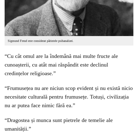
Sigmund Freud este considerat părintele psihanalizei.
“Cu cât omul are la îndemână mai multe fructe ale
cunoașterii, cu atât mai răspândit este declinul
credințelor religioase.”
“Frumusețea nu are niciun scop evident și nu există nicio
necesitate culturală pentru frumusețe. Totuși, civilizația
nu ar putea face nimic fără ea.”
“Dragostea și munca sunt pietrele de temelie ale
umanității.”