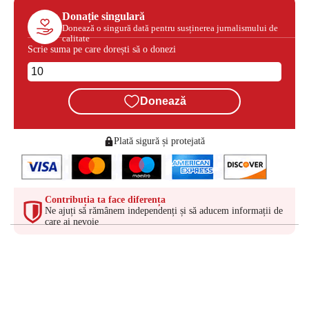
Donație singulară
Donează o singură dată pentru susținerea jurnalismului de
calitate
Scrie suma pe care dorești să o donezi
Donează
Plată sigură și protejată
Contribuția ta face diferența
Ne ajuți să rămânem independenți și să aducem informații de
care ai nevoie