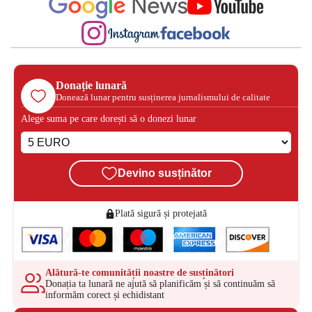
Donație lunară
Donează lunar pentru susținerea jurnalismului de calitate
Alege suma pe care dorești să o donezi lunar
Devino susținător
Plată sigură și protejată
Alătură-te comunității noastre de susținători
Donația ta lunară ne ajută să planificăm și să continuăm să
informăm corect și echidistant