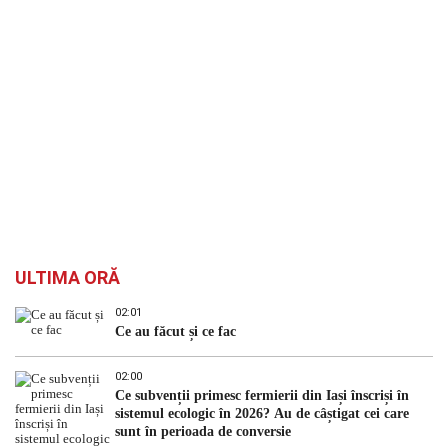
ULTIMA ORĂ
02:01
Ce au făcut și ce fac
02:00
Ce subvenții primesc fermierii din Iași înscriși în
sistemul ecologic în 2026? Au de câștigat cei care
sunt în perioada de conversie