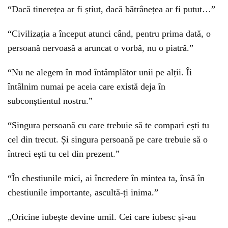
“Dacă tinerețea ar fi știut, dacă bătrânețea ar fi putut…”
“Civilizația a început atunci când, pentru prima dată, o
persoană nervoasă a aruncat o vorbă, nu o piatră.”
“Nu ne alegem în mod întâmplător unii pe alții. Îi
întâlnim numai pe aceia care există deja în
subconștientul nostru.”
“Singura persoană cu care trebuie să te compari ești tu
cel din trecut. Și singura persoană pe care trebuie să o
întreci ești tu cel din prezent.”
“În chestiunile mici, ai încredere în mintea ta, însă în
chestiunile importante, ascultă-ți inima.”
„Oricine iubește devine umil. Cei care iubesc și-au