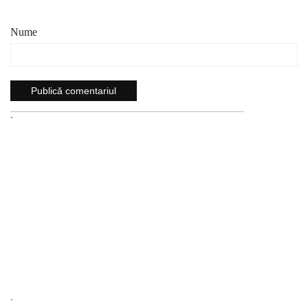
Nume
`
`