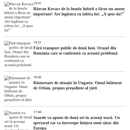
18:41
Răzvan Kovacs de la Insula Iubirii a făcut un anunț
important! Are legătura cu iubita lui: „A spus da!”
18:21
Fără transport public de două luni. Orașul din
România care se confruntă cu această problemă
18:00
Răsturnare de situație în Ungaria: Omul înlăturat
de Orbán, propus președinte al țării
17:40
Soarele va apune de două ori în aceeași seară. Un
spectacol rar va întrerupe liniștea unui sătuc din
Europa