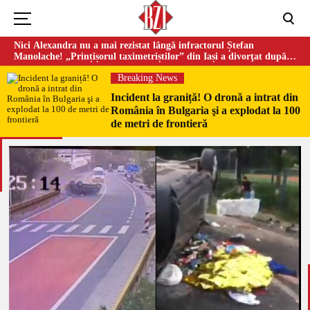
Nici Alexandra nu a mai rezistat lângă infractorul Ștefan
Manolache! „Prințișorul taximetriștilor” din Iași a divorţat după
doi ani de căsnicie
Breaking News
Incident la graniță! O dronă a intrat din
România în Bulgaria şi a explodat la 100
de metri de frontieră