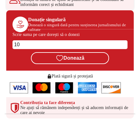
informăm corect și echidistant
Donație singulară
Donează o singură dată pentru susținerea jurnalismului de
calitate
Scrie suma pe care dorești să o donezi
Donează
Plată sigură și protejată
Contribuția ta face diferența
Ne ajuți să rămânem independenți și să aducem informații de
care ai nevoie