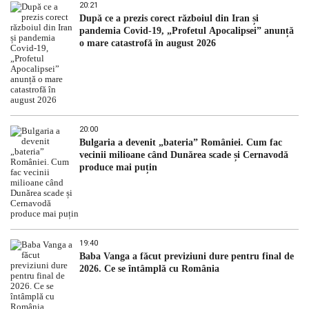
20:21
După ce a prezis corect războiul din Iran și
pandemia Covid-19, „Profetul Apocalipsei” anunță
o mare catastrofă în august 2026
20:00
Bulgaria a devenit „bateria” României. Cum fac
vecinii milioane când Dunărea scade și Cernavodă
produce mai puțin
19:40
Baba Vanga a făcut previziuni dure pentru final de
2026. Ce se întâmplă cu România