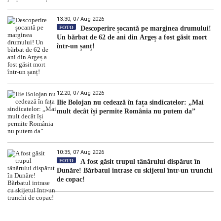
13:30, 07 Aug 2026
FOTO
Descoperire șocantă pe marginea drumului!
Un bărbat de 62 de ani din Argeș a fost găsit mort
într-un șanț!
12:20, 07 Aug 2026
Ilie Bolojan nu cedează în fața sindicatelor: „Mai
mult decât își permite România nu putem da”
10:35, 07 Aug 2026
FOTO
A fost găsit trupul tânărului dispărut în
Dunăre! Bărbatul intrase cu skijetul într-un trunchi
de copac!