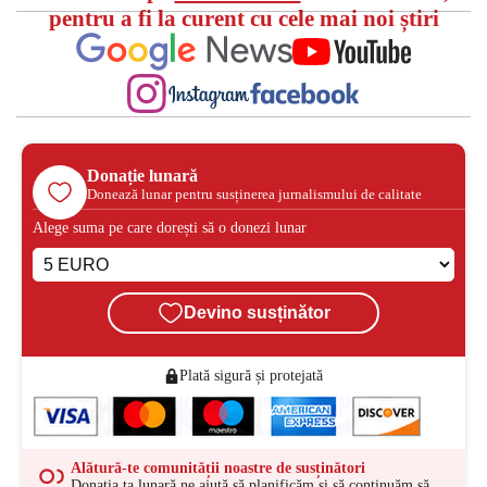
pentru a fi la curent cu cele mai noi știri
Donație lunară
Donează lunar pentru susținerea jurnalismului de calitate
Alege suma pe care dorești să o donezi lunar
Devino susținător
Plată sigură și protejată
Alătură-te comunității noastre de susținători
Donația ta lunară ne ajută să planificăm și să continuăm să