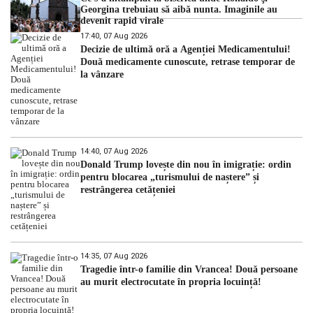
Georgina trebuiau să aibă nunta. Imaginile au
devenit rapid virale
17:40, 07 Aug 2026
Decizie de ultimă oră a Agenției Medicamentului!
Două medicamente cunoscute, retrase temporar de
la vânzare
14:40, 07 Aug 2026
Donald Trump lovește din nou în imigrație: ordin
pentru blocarea „turismului de naștere” și
restrângerea cetățeniei
14:35, 07 Aug 2026
Tragedie într-o familie din Vrancea! Două persoane
au murit electrocutate în propria locuință!