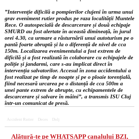
”Intervenție dificilă a pompierilor clujeni în urma unui
grav eveniment rutier produs pe raza localității Muntele
Rece. O autospecială de descarcerare și două echipaje
SMURD au fost alertate în această dimineață, în jurul
orei 4.30, ca urmare a răsturnării unui autoturism pe o
pantă foarte abruptă și la o diferență de nivel de cca
150m. Localizarea evenimentului a fost extrem de
dificilă și a fost realizată în colaborare cu echipajele de
poliție și jandarmi, care s-au implicat direct în
intervenția salvatorilor. Accesul în zona accidentului a
fost realizat pe timp de noapte și pe o ploaie torențială,
fiind necesară urcarea pe o distanță de cca 500m a
unei pante extrem de abrupte, cu echipamentele de
descarcerare și salvare în mâini”, a transmis ISU Cluj
într-un comunicat de presă.
Accident Rutier
Deces
Dolj
Alătură-te pe
WHATSAPP
canalului BZI,