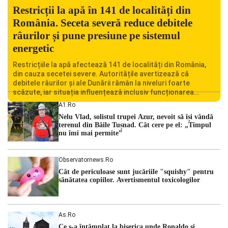
Restricții la apă în 141 de localități din
România. Seceta severă reduce debitele
râurilor și pune presiune pe sistemul
energetic
Restricțiile la apă afectează 141 de localități din România,
din cauza secetei severe. Autoritățile avertizează că
debitele râurilor și ale Dunării rămân la niveluri foarte
scăzute, iar situația influențează inclusiv funcționarea
Centralei Nucleare de la Cernavodă. România se confruntă
A1.ro
cu una dintre cele mai dificile perioade din punct de vedere
Nelu Vlad, solistul trupei Azur, nevoit să își vândă
hidrologic din ultimii ani. Lipsa […]
terenul din Băile Tușnad. Cât cere pe el: „Timpul
nu îmi mai permite”
Observatornews.ro
Cât de periculoase sunt jucăriile "squishy" pentru
sănătatea copiilor. Avertismentul toxicologilor
As.ro
Ce s-a întâmplat la biserica unde Ronaldo şi