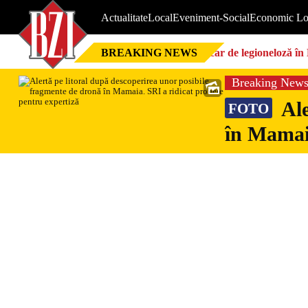
Actualitate
Local
Eveniment-Social
Economic Lo
BREAKING NEWS
Focar de legioneloză în 
Breaking New
Ale
FOTO
în Mamaia