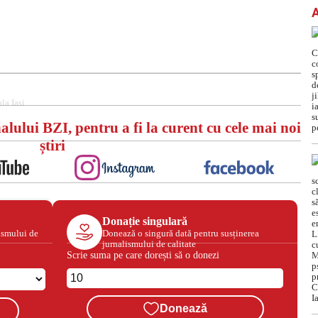
la Iasi
alului BZI, pentru a fi la curent cu cele mai noi
știri
Donație singulară
ismului de
Donează o singură dată pentru susținerea
jurnalismului de calitate
Scrie suma pe care dorești să o donezi
Donează