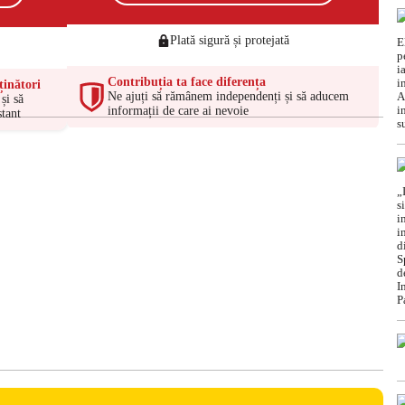
Plată sigură și protejată
Contribuția ta face diferența
ținători
Ne ajuți să rămânem independenți și să aducem
și să
informații de care ai nevoie
tant