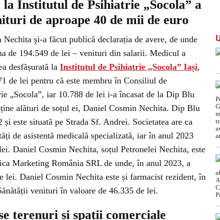
la Institutul de Psihiatrie „Socola” a
nituri de aproape 40 de mii de euro
a Nechita şi-a făcut publică declarația de avere, de unde
ma de 194.549 de lei – venituri din salarii. Medicul a
tea desfășurată la
Institutul de Psihiatrie „Socola” Iași
,
71 de lei pentru că este membru în Consiliul de
rie „Socola”, iar 10.788 de lei i-a încasat de la Dip Blu
ține alături de soțul ei, Daniel Cosmin Nechita. Dip Blu
 și este situată pe Strada Sf. Andrei. Societatea are ca
ități de asistentă medicală specializată, iar în anul 2023
lei. Daniel Cosmin Nechita, soțul Petronelei Nechita, este
rica Marketing România SRL de unde, în anul 2023, a
de lei. Daniel Cosmin Nechita este și farmacist rezident, în
ănătății venituri în valoare de 46.335 de lei.
 terenuri și spații comerciale