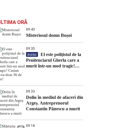
ULTIMA ORĂ
09:43
Misteriosul domn Bușoi
09:35
El este polițistul de la
FOTO
Penitenciarul Gherla care a
murit într-un mod tragic!
Casian avea doar 36 de ani!
09:33
Doliu în mediul de afaceri din
Argeș. Antreprenorul
Constantin Pănescu a murit
09:18