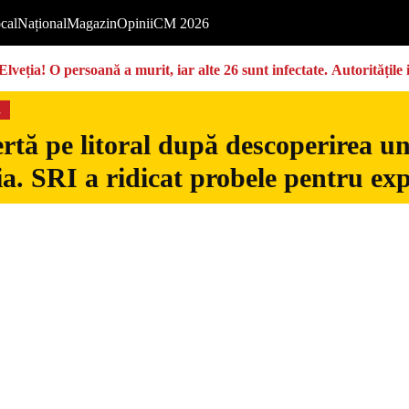
cal
Național
Magazin
Opinii
CM 2026
Elveția! O persoană a murit, iar alte 26 sunt infectate. Autoritățil
s
rtă pe litoral după descoperirea u
. SRI a ridicat probele pentru exp