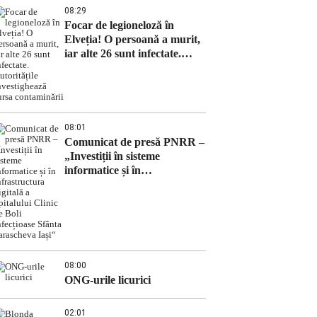
08:29
Focar de legioneloză în
Elveția! O persoană a murit,
iar alte 26 sunt infectate.
Autoritățile investighează
sursa contaminării
08:01
Comunicat de presă PNRR –
„Investiții în sisteme
informatice și în
infrastructura digitală a
Spitalului Clinic de Boli
Infecțioase Sfânta
Parascheva Iași“
08:00
ONG-urile licurici
02:01