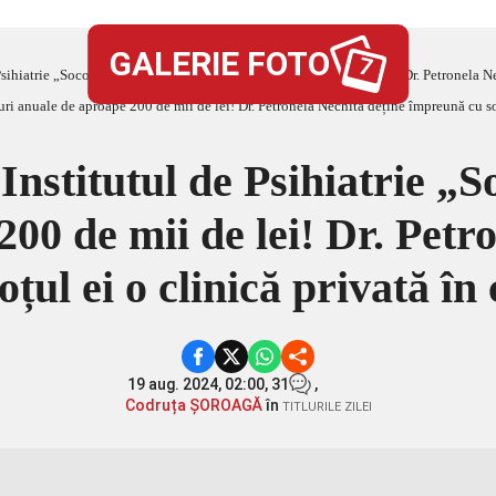
GALERIE FOTO
7
ihiatrie „Socola” are venituri anuale de aproape 200 de mii de lei! Dr. Petronela Nechita
Institutul de Psihiatrie „S
00 de mii de lei! Dr. Petr
țul ei o clinică privată în 
19 aug. 2024, 02:00,
31
,
Codruța ȘOROAGĂ
în
TITLURILE ZILEI