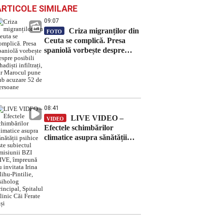
ARTICOLE SIMILARE
09:07
Criza migranților din
FOTO
Ceuta se complică. Presa
spaniolă vorbește despre
posibili jihadiști infiltrați, iar
Marocul pune sub acuzare
52 de persoane
08:41
LIVE VIDEO –
VIDEO
Efectele schimbărilor
climatice asupra sănătății
psihice este subiectul
emisiunii BZI LIVE,
împreună cu invitata Irina
Mihu-Pintilie, psiholog
principal, Spitalul Clinic Căi
Ferate Iași