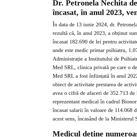
Dr. Petronela Nechita de 
încasat, în anul 2023, ve
În data de 13 iunie 2024, dr. Petronel
rezultă că, în anul 2023, a obținut su
încasat 182.690 de lei pentru activita
unde este medic primar psihiatru, 1.0
Administrație a Institutului de Psihiat
Med SRL, clinica privată pe care o de
Med SRL a fost înființată în anul 2022
obiect de activitate prestarea de activ
avea o cifră de afaceri de 352.713 de 
reprezentant medical în cadrul Biono
încasat salarii în valoare de 114.068 
acest sens, încasând de la Ministerul S
Medicul deține numeroase