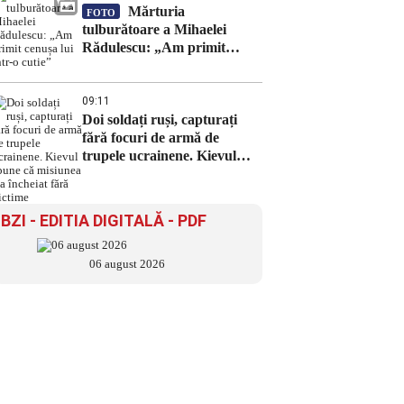
Mărturia
FOTO
tulburătoare a Mihaelei
Rădulescu: „Am primit
cenușa lui într-o cutie”
09:11
Doi soldați ruși, capturați
fără focuri de armă de
trupele ucrainene. Kievul
spune că misiunea s-a
încheiat fără victime
BZI - EDITIA DIGITALĂ - PDF
06 august 2026