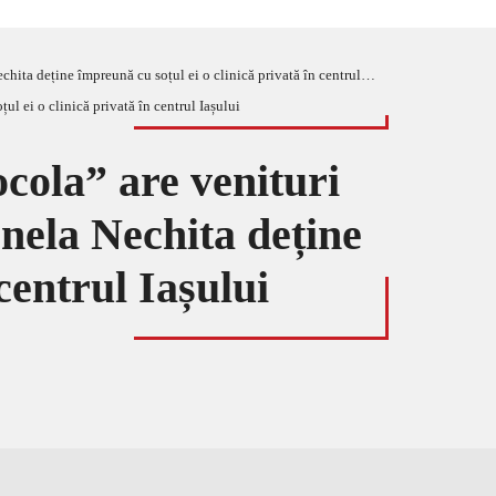
 deține împreună cu soțul ei o clinică privată în centrul Iașului
ocola” are venituri
onela Nechita deține
centrul Iașului