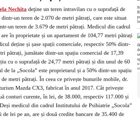
ela Nechita
deţine un teren intravilan cu o suprafață de
intr-un teren de 2.070 de metri pătrați, care este situat
ntr-un teren de 3.679 de metri pătrați. Medicul din cadrul
i are în proprietate și un apartament de 104,77 metri pătrați
icul deține și șase spații comerciale, respectiv 50% dintr-
ri pătrați, jumătate dintr-un spațiu comercial de 17,39
ațiu cu o suprafață de 24,77 metri pătrați și din unul de 60
 de la „Socola” este proprietarul și a 50% dintr-un spațiu
 de metri pătrați. În ceea ce privește bunurile mobile, dr.
turism Mazda CX3, fabricat în anul 2017. Cât privește
uă conturi curente, în lei, de 38.000, respectiv 117.000 și
Deși medicul din cadrul Institutului de Psihiatrie „Socola”
i de lei pe an, are și două credite bancare de 35.400 de