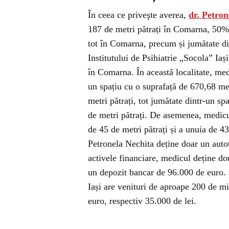
În ceea ce priveşte averea,
dr. Petron
187 de metri pătrați în Comarna, 50% d
tot în Comarna, precum și jumătate di
Institutului de Psihiatrie „Socola” Iaș
în Comarna. În această localitate, med
un spațiu cu o suprafață de 670,68 met
metri pătrați, tot jumătate dintr-un sp
de metri pătrați. De asemenea, medicul
de 45 de metri pătrați și a unuia de 43
Petronela Nechita deține doar un auto
activele financiare, medicul deține do
un depozit bancar de 96.000 de euro. 
Iași are venituri de aproape 200 de mi
euro, respectiv 35.000 de lei.