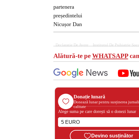
Declaratie De Avere
Institutul De Psihiatrie Soco
Alătură-te pe
WHATSAPP
can
Donație lunară
Donează lunar pentru susținerea jurnal
calitate
Alege suma pe care dorești să o donezi lunar
Devino susținător