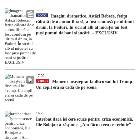
17:06
FOTO
Imagini dramatice. Astăzi Rebeca, fetița
călcată de o autoutilitară, a fost condusă pe ultimul
drum, la Poduri. În sicriul alb al micuței au fost
puși pumni de bani și jucării – EXCLUSIV
17:00
VIDEO
Moment neașteptat la discursul lui Trump.
Un copil era să cadă de pe scenă
16:25
Întrebat dacă își cere scuze pentru criza economică,
Ilie Bolojan a răspuns: „Am făcut ceea ce trebuie”