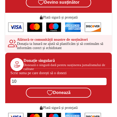
Devino susținător
Plată sigură și protejată
Alătură-te comunității noastre de susținători
Donația ta lunară ne ajută să planificăm și să continuăm să
informăm corect și echidistant
Donație singulară
Donează o singură dată pentru susținerea jurnalismului de
calitate
Scrie suma pe care dorești să o donezi
Donează
Plată sigură și protejată