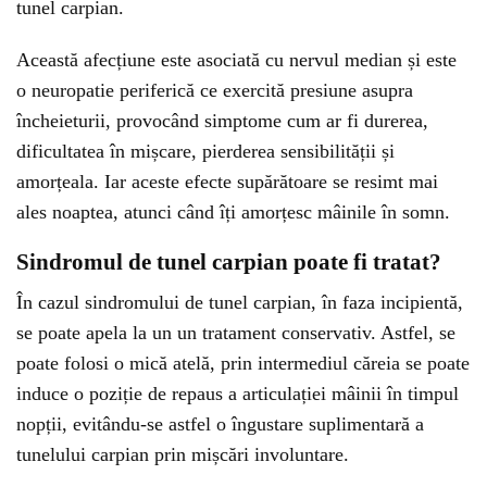
tunel carpian.
Această afecțiune este asociată cu nervul median și este
o neuropatie periferică ce exercită presiune asupra
încheieturii, provocând simptome cum ar fi durerea,
dificultatea în mișcare, pierderea sensibilității și
amorțeala. Iar aceste efecte supărătoare se resimt mai
ales noaptea, atunci când îți amorțesc mâinile în somn.
Sindromul de tunel carpian poate fi tratat?
În cazul sindromului de tunel carpian, în faza incipientă,
se poate apela la un un tratament conservativ. Astfel, se
poate folosi o mică atelă, prin intermediul căreia se poate
induce o poziție de repaus a articulației mâinii în timpul
nopții, evitându-se astfel o îngustare suplimentară a
tunelului carpian prin mișcări involuntare.