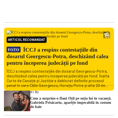
ARTICOL RECOMANDAT
ÎCCJ a respins contestațiile din
FOTO
dosarul Georgescu-Potra, deschizând calea
pentru începerea judecății pe fond
ÎCCJ a respins contestațiile din dosarul Georgescu-Potra,
deschizând calea pentru începerea judecății pe fond. Înalta
Curte de Casație și Justiție a deblocat definitiv procesul
penal în care Călin Georgescu, Horațiu Potra și alte 20 de
persoane sunt acuzați de acțiuni îndreptate împotriva
A1.ro
ordinii constituționale. În ședința din camera preliminară,
Cum a surprins-o Dani Oțil pe soția lui în vacanță.
judecătorii de la instanța supremă au […]
Gabriela Prisăcariu, apariție impecabilă în costum
de baie