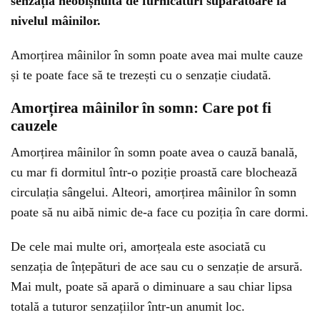
senzația neobișnuită de furnicături supărătoare la
nivelul mâinilor.
Amorțirea mâinilor în somn poate avea mai multe cauze
și te poate face să te trezești cu o senzație ciudată.
Amorțirea mâinilor în somn: Care pot fi
cauzele
Amorțirea mâinilor în somn poate avea o cauză banală,
cu mar fi dormitul într-o poziție proastă care blochează
circulația sângelui. Alteori, amorțirea mâinilor în somn
poate să nu aibă nimic de-a face cu poziția în care dormi.
De cele mai multe ori, amorțeala este asociată cu
senzația de înțepături de ace sau cu o senzație de arsură.
Mai mult, poate să apară o diminuare a sau chiar lipsa
totală a tuturor senzațiilor într-un anumit loc.