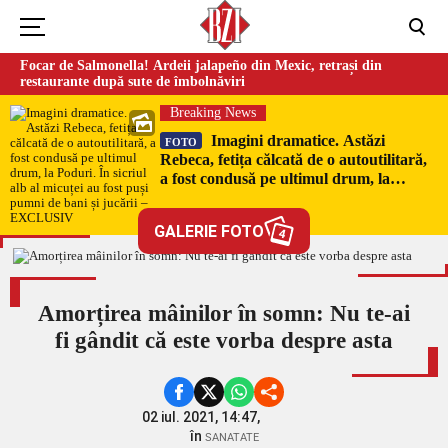
Focar de Salmonella! Ardeii jalapeño din Mexic, retrași din
restaurante după sute de îmbolnăviri
Breaking News
Imagini dramatice. Astăzi
FOTO
Rebeca, fetița călcată de o autoutilitară,
a fost condusă pe ultimul drum, la
Poduri. În sicriul alb al micuței au fost
puși pumni de bani și jucării –
GALERIE FOTO
4
EXCLUSIV
Amorțirea mâinilor în somn: Nu te-ai
fi gândit că este vorba despre asta
02 iul. 2021, 14:47,
în
SANATATE