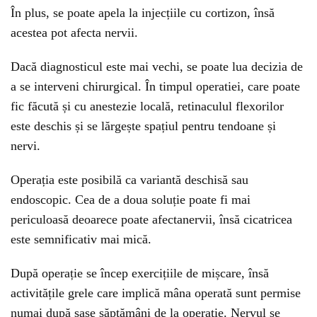
În plus, se poate apela la injecțiile cu cortizon, însă
acestea pot afecta nervii.
Dacă diagnosticul este mai vechi, se poate lua decizia de
a se interveni chirurgical. În timpul operatiei, care poate
fic făcută și cu anestezie locală, retinaculul flexorilor
este deschis și se lărgește spațiul pentru tendoane și
nervi.
Operația este posibilă ca variantă deschisă sau
endoscopic. Cea de a doua soluție poate fi mai
periculoasă deoarece poate afectanervii, însă cicatricea
este semnificativ mai mică.
După operație se încep exercițiile de mișcare, însă
activitățile grele care implică mâna operată sunt permise
numai după șase săptămâni de la operație. Nervul se