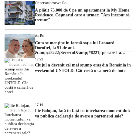
Observatornews.ro
A plătit 75.000 de € pe un apartament la My Home
Residence. Coşmarul care a urmat: "Am început să
tremur"
As.ro
Cum se menţine în formă soţia lui Leonard
Doroftei, la 51 de ani.
&amp;#8222;Secretul&amp;#8221; pe care l-a
dezvăluit
17:22
Clujul a devenit cel mai scump oraș din România în
weekendul UNTOLD. Cât costă o cameră de hotel
17:19
Ilie Bolojan, față în față cu întrebarea momentului:
va publica declarația de avere a partenerei sale?