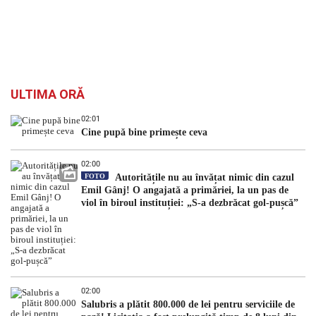
ULTIMA ORĂ
02:01
Cine pupă bine primește ceva
02:00
FOTO
Autoritățile nu au învățat nimic din cazul
Emil Gânj! O angajată a primăriei, la un pas de
viol în biroul instituției: „S-a dezbrăcat gol-pușcă”
02:00
Salubris a plătit 800.000 de lei pentru serviciile de