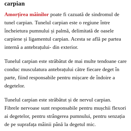
carpian
Amorțirea mâinilor
poate fi cazuată de sindromul de
tunel carpian. Tunelul carpian este o regiune între
încheietura pumnului și palmă, delimitată de oasele
carpiene și ligamentul carpian. Acesta se află pe partea
internă a antebrațului- din exterior.
Tunelul carpian este străbătut de mai multe tendoane care
conduc musculatura antebrațului către fiecare deget în
parte, fiind responsabile pentru mișcare de îndoire a
degetelor.
Tunelul carpian este străbătut și de nervul carpian.
Fibrele nervoase sunt responsabile pentru mușchii flexori
ai degetelor, pentru strângerea pumnului, pentru senzația
de pe suprafața mâinii până la degetul mic.