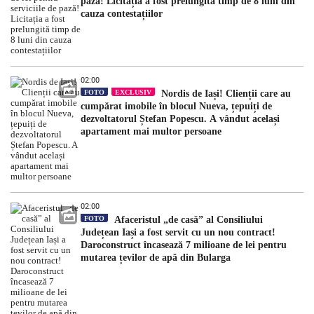
pază! Licitația a fost prelungită timp de 8 luni din
cauza contestațiilor
02:00
FOTO
EXCLUSIV
Nordis de Iași! Clienții care au
cumpărat imobile în blocul Nueva, țepuiți de
dezvoltatorul Ștefan Popescu. A vândut același
apartament mai multor persoane
02:00
FOTO
Afaceristul „de casă” al Consiliului
Județean Iași a fost servit cu un nou contract!
Daroconstruct încasează 7 milioane de lei pentru
mutarea țevilor de apă din Bularga