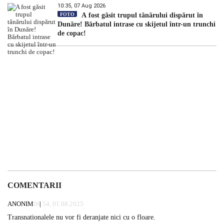
10:35, 07 Aug 2026
FOTO
A fost găsit trupul tânărului dispărut în
Dunăre! Bărbatul intrase cu skijetul într-un trunchi
de copac!
COMENTARII
ANONIM
06:54, 01.08.2025
Transnationalele nu vor fi deranjate nici cu o floare.