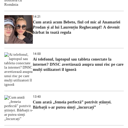
14:21
Cum arată acum Bebeto, fiul cel mic al Anamariei
Prodan și al lui Laurențiu Reghecampf! A devenit
bărbat în toată regula
14:00
Ai telefonul, laptopul sau tableta conectate la
internet? DNSC avertizează asupra unui risc pe care
mulți utilizatori îl ignoră
13:40
Cum arată „femeia perfectă” potrivit științei.
Bărbații s-ar putea simți „încurcați”