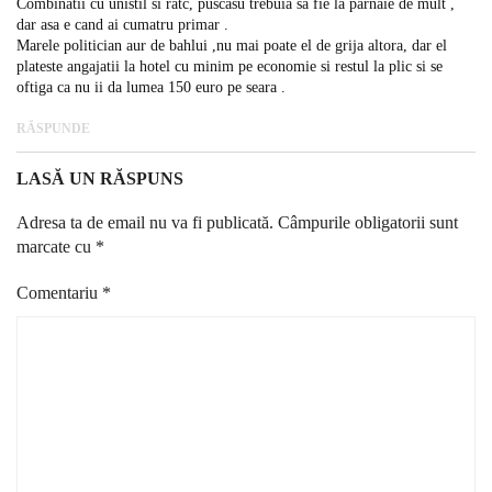
Combinatii cu unistil si ratc, puscasu trebuia sa fie la parnaie de mult ,
dar asa e cand ai cumatru primar .
Marele politician aur de bahlui ,nu mai poate el de grija altora, dar el
plateste angajatii la hotel cu minim pe economie si restul la plic si se
oftiga ca nu ii da lumea 150 euro pe seara .
RĂSPUNDE
LASĂ UN RĂSPUNS
Adresa ta de email nu va fi publicată.
Câmpurile obligatorii sunt
marcate cu
*
Comentariu
*