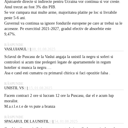
Ajutoarele directe si indirecte pentru Ucraina vor continua si vor creste.
Anul trecut au fost 3% din PIB.
Se vor cumpara mai multe arme, majoritatea platite pe loc si livrabile
peste 5-6 ani.
Guvernul va continua sa ignore fondurile europene pe care ar trebui sa le
acceseze. Pe exercitiul 2021-2027, gradul efectiv de absorbtie este
9,47%.
RĂSPUNDE
VASLUIANUL
09:08, 01.08.2025
Sclavul de Puscasu de la Vaslui angaja la unistil la negru si soferi si
controlori si acum tine prelegeri legate de apartamentele in regum
hotelier si munca la negru….
Asa e cand esti cumatru cu primarul chirica si faci opozitie falsa .
RĂSPUNDE
UNISTIL VS
09:15, 01.08.2025
Facem contract 2 ore si lucram 12 ore la Puscasu, dar el e acum lup
moralist.
M.a.r.l.e.t.e de vs pute a branza
RĂSPUNDE
SPAGARUL DE LA UNISTIL
10:54, 01.08.2025