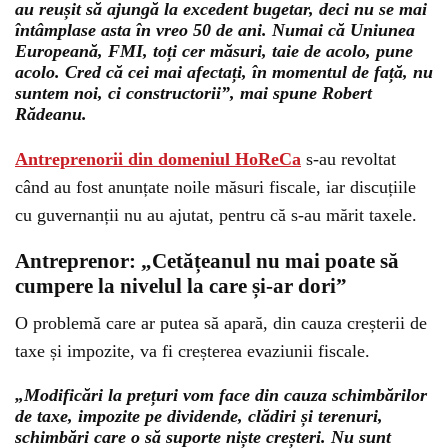
au reușit să ajungă la excedent bugetar, deci nu se mai
întâmplase asta în vreo 50 de ani. Numai că Uniunea
Europeană, FMI, toți cer măsuri, taie de acolo, pune
acolo. Cred că cei mai afectați, în momentul de față, nu
suntem noi, ci constructorii”, mai spune Robert
Rădeanu.
Antreprenorii din domeniul HoReCa
s-au revoltat
când au fost anunțate noile măsuri fiscale, iar discuțiile
cu guvernanții nu au ajutat, pentru că s-au mărit taxele.
Antreprenor: „Cetățeanul nu mai poate să
cumpere la nivelul la care și-ar dori”
O problemă care ar putea să apară, din cauza creșterii de
taxe și impozite, va fi creșterea evaziunii fiscale.
„Modificări la prețuri vom face din cauza schimbărilor
de taxe, impozite pe dividende, clădiri și terenuri,
schimbări care o să suporte niște creșteri. Nu sunt