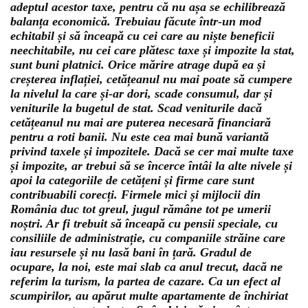
adeptul acestor taxe, pentru că nu așa se echilibrează
balanța economică. Trebuiau făcute într-un mod
echitabil și să înceapă cu cei care au niște beneficii
neechitabile, nu cei care plătesc taxe și impozite la stat,
sunt buni platnici. Orice mărire atrage după ea și
creșterea inflației, cetățeanul nu mai poate să cumpere
la nivelul la care și-ar dori, scade consumul, dar și
veniturile la bugetul de stat. Scad veniturile dacă
cetățeanul nu mai are puterea necesară financiară
pentru a roti banii. Nu este cea mai bună variantă
privind taxele și impozitele. Dacă se cer mai multe taxe
și impozite, ar trebui să se încerce întâi la alte nivele și
apoi la categoriile de cetățeni și firme care sunt
contribuabili corecți. Firmele mici și mijlocii din
România duc tot greul, jugul rămâne tot pe umerii
noștri. Ar fi trebuit să înceapă cu pensii speciale, cu
consiliile de administrație, cu companiile străine care
iau resursele și nu lasă bani în țară. Gradul de
ocupare, la noi, este mai slab ca anul trecut, dacă ne
referim la turism, la partea de cazare. Ca un efect al
scumpirilor, au apărut multe apartamente de închiriat