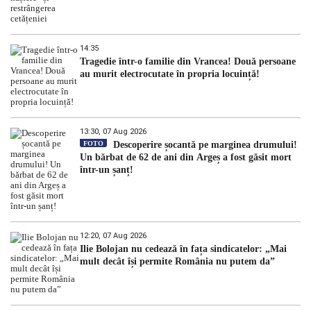
14:35
Tragedie într-o familie din Vrancea! Două persoane
au murit electrocutate în propria locuință!
13:30, 07 Aug 2026
FOTO
Descoperire șocantă pe marginea drumului!
Un bărbat de 62 de ani din Argeș a fost găsit mort
într-un șanț!
12:20, 07 Aug 2026
Ilie Bolojan nu cedează în fața sindicatelor: „Mai
mult decât își permite România nu putem da”