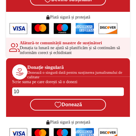
Plată sigură și protejată
Alătură-te comunității noastre de susținători
Donația ta lunară ne ajută să planificăm și să continuăm să
informăm corect și echidistant
Donație singulară
Donează o singură dată pentru susținerea jurnalismului de
calitate
Scrie suma pe care dorești să o donezi
Donează
Plată sigură și protejată