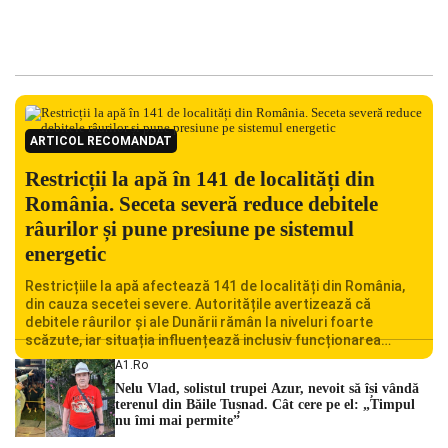
ARTICOL RECOMANDAT
Restricții la apă în 141 de localități din
România. Seceta severă reduce debitele
râurilor și pune presiune pe sistemul
energetic
Restricțiile la apă afectează 141 de localități din România,
din cauza secetei severe. Autoritățile avertizează că
debitele râurilor și ale Dunării rămân la niveluri foarte
scăzute, iar situația influențează inclusiv funcționarea
Centralei Nucleare de la Cernavodă. România se confruntă
A1.ro
cu una dintre cele mai dificile perioade din punct de vedere
Nelu Vlad, solistul trupei Azur, nevoit să își vândă
hidrologic din ultimii ani. Lipsa […]
terenul din Băile Tușnad. Cât cere pe el: „Timpul
nu îmi mai permite”