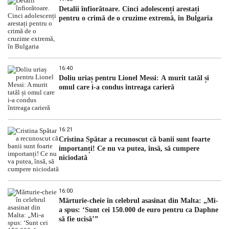
Detalii înfiorătoare. Cinci adolescenți arestați
pentru o crimă de o cruzime extremă, în Bulgaria
16:40
Doliu uriaș pentru Lionel Messi: A murit tatăl și
omul care i-a condus întreaga carieră
16:21
Cristina Spătar a recunoscut că banii sunt foarte
importanți! Ce nu va putea, însă, să cumpere
niciodată
16:00
Mărturie-cheie în celebrul asasinat din Malta: „Mi-
a spus: ‘Sunt cei 150.000 de euro pentru ca Daphne
să fie ucisă’”