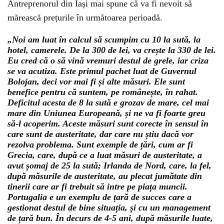
Antreprenorul din Iași mai spune că va fi nevoit să
mărească prețurile în următoarea perioadă.
„Noi am luat în calcul să scumpim cu 10 la sută, la
hotel, camerele. De la 300 de lei, va crește la 330 de lei.
Eu cred că o să vină vremuri destul de grele, iar criza
se va acutiza. Este primul pachet luat de Guvernul
Bolojan, deci vor mai fi și alte măsuri. Ele sunt
benefice pentru că suntem, pe românește, în rahat.
Deficitul acesta de 8 la sută e grozav de mare, cel mai
mare din Uniunea Europeană, și ne va fi foarte greu
să-l acoperim. Aceste măsuri sunt corecte în sensul în
care sunt de austeritate, dar care nu știu dacă vor
rezolva problema. Sunt exemple de țări, cum ar fi
Grecia, care, după ce a luat măsuri de austeritate, a
avut șomaj de 25 la sută; Irlanda de Nord, care, la fel,
după măsurile de austeritate, au plecat jumătate din
tinerii care ar fi trebuit să intre pe piața muncii.
Portugalia e un exemplu de țară de succes care a
gestionat destul de bine situația, și cu un management
de țară bun. În decurs de 4-5 ani, după măsurile luate,