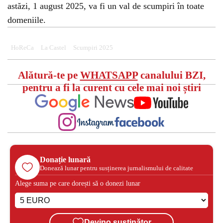
astăzi, 1 august 2025, va fi un val de scumpiri în toate
domeniile.
HoReCa
La Castel
Scumpiri 2025
Alătură-te pe
WHATSAPP
canalului BZI,
pentru a fi la curent cu cele mai noi știri
Donație lunară
Donează lunar pentru susținerea jurnalismului de calitate
Alege suma pe care dorești să o donezi lunar
Devino susținător