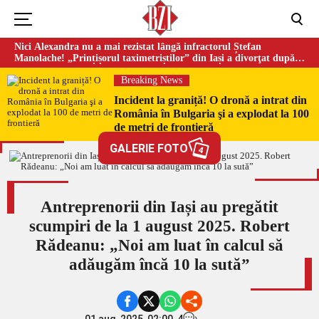
Nici Alexandra nu a mai rezistat lângă infractorul Ștefan
Manolache! „Prințișorul taximetriștilor” din Iași a divorţat după
doi ani de căsnicie
Breaking News
Incident la graniță! O dronă a intrat din
România în Bulgaria şi a explodat la 100
de metri de frontieră
GALERIE FOTO
4
Antreprenorii din Iași au pregătit
scumpiri de la 1 august 2025. Robert
Rădeanu: „Noi am luat în calcul să
adăugăm încă 10 la sută”