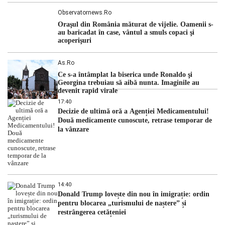
Observatornews.ro
Oraşul din România măturat de vijelie. Oamenii s-
au baricadat în case, vântul a smuls copaci şi
acoperişuri
As.ro
Ce s-a întâmplat la biserica unde Ronaldo şi
Georgina trebuiau să aibă nunta. Imaginile au
devenit rapid virale
17:40
Decizie de ultimă oră a Agenției Medicamentului!
Două medicamente cunoscute, retrase temporar de
la vânzare
14:40
Donald Trump lovește din nou în imigrație: ordin
pentru blocarea „turismului de naștere” și
restrângerea cetățeniei