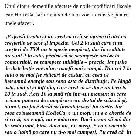
Unul dintre domeniile afectate de noile modificări fiscale
este HoReCa, iar următoarele luni vor fi decisive pentru
unele afaceri.
„E gravă treaba și nu cred că o să se oprească aici cu
creșterile de taxe și impozite. Cei 2 la sută care sunt
creșteri de TVA nu te sperie neapărat, dar în realitate
nu sunt 2 la sută, pentru că se scumpește acciza la
combustibil, se scumpesc utilitățile – practic, lanțurile
de distribuție vor aduce marfă mai scumpă. Din cei 2 la
sută o să mai fie ridicări de costuri cu ceea ce
înseamnă energie sau zona asta de distribuție. Pe lângă
asta, mai ai și inflația, care cred că se duce undeva la
10 la sută. Acei 10 la sută vin într-un moment în care
oricum puterea de cumpărare era destul de scăzută și,
atunci, nu face decât să înrăutățească lucrurile. Iar
ceea ce înseamnă HoReCa, e un moft, nu e o chestie de
zi cu zi, nu e apă, nu e mâncare. Dacă vreau să mă duc
la restaurant, bine, dacă nu, nu merg. E ca o vacanță
sau o haină pe care nu ți-o mai cumperi. Eu cred că, în