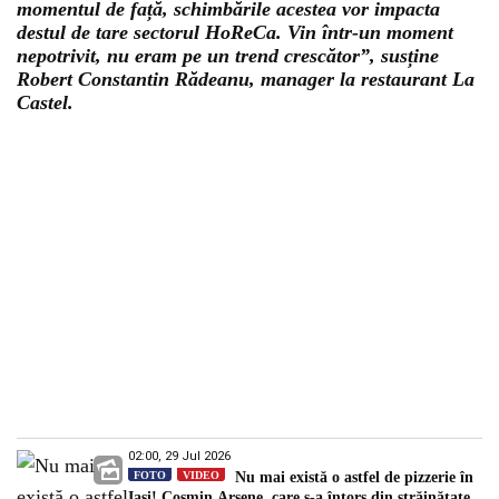
momentul de față, schimbările acestea vor impacta
destul de tare sectorul HoReCa. Vin într-un moment
nepotrivit, nu eram pe un trend crescător”, susține
Robert Constantin Rădeanu, manager la restaurant La
Castel.
02:00, 29 Jul 2026
FOTO
VIDEO
Nu mai există o astfel de pizzerie în
Iași! Cosmin Arsene, care s-a întors din străinătate