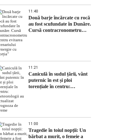
11:40
Două barje încărcate cu rocă
au fost scufundate în Dunăre.
Cursă contracronometru
pentru evitarea scenariului
„energie cu porția”
11:21
Caniculă în sudul țării, vânt
puternic în est și ploi
torențiale în centru:
meteorologii au actualizat
prognoza de vreme
11:00
Tragedie în toiul nopții: Un
bărbat a murit, o femeie a