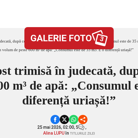
GALERIE FOTO
3
judecată, după ce a facturat un volum de peste 600 m³ de apă: „Consumul este de 35 
st trimisă în judecată, du
00 m³ de apă: „Consumul e
diferență uriașă!”
25 mai 2026, 02:00,
5
,
Alina LUPU
în
TITLURILE ZILEI