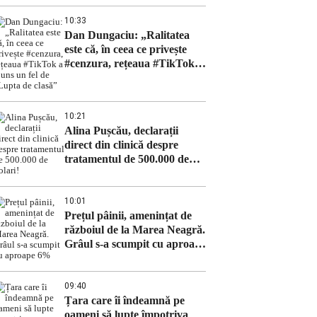
10:33
Dan Dungaciu: „Ralitatea
este că, în ceea ce privește
#cenzura, rețeaua #TikTok a
ajuns un fel de „Lupta de
clasă”
10:21
Alina Pușcău, declarații
direct din clinică despre
tratamentul de 500.000 de
dolari!
10:01
Prețul pâinii, amenințat de
războiul de la Marea Neagră.
Grâul s-a scumpit cu aproape
6%
09:40
Țara care îi îndeamnă pe
oameni să lupte împotriva