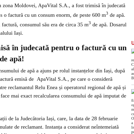
 zona Moldovei, ApaVital S.A., a fost trimisă în judecată
3
mis o factură cu un consum enorm, de peste 600 m
de apă.
3
 factură, consumul său era de circa 35 m
de apă. Dosarul
alului Iași.
misă în judecată pentru o factură cu un
de apă!
nsumului de apă a ajuns pe rolul instanțelor din Iași, după
 factură emisă de ApaVital S.A., pe care o consideră
intre reclamantul Relu Enea și operatorul regional de apă și
 a face mai exact recalcularea consumului de apă imputat de
ații de la Judecătoria Iași, care, la data de 28 februarie
mulate de reclamant. Instanța a considerat neîntemeiată