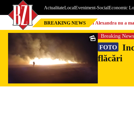
Actualitate
Local
Eveniment-Social
Economic Lo
BREAKING NEWS
Nici Alexandra nu a mai 
Breaking New
Inc
FOTO
flăcări