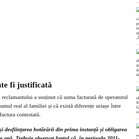
e fi justificată
ta reclamantului a susținut că suma facturată de operatorul
umul real al familiei și că există diferențe uriașe între
factura contestată.
și desființarea hotărârii din prima instanță și obligarea
e apă. Trebuie observat faptul că, în perioada 2011-