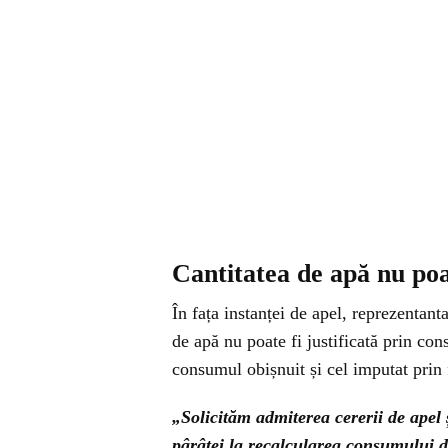
Cantitatea de apă nu poat
În fața instanței de apel, reprezentan
de apă nu poate fi justificată prin cons
consumul obișnuit și cel imputat prin 
„Solicităm admiterea cererii de apel 
pârâtei la recalcularea consumului d