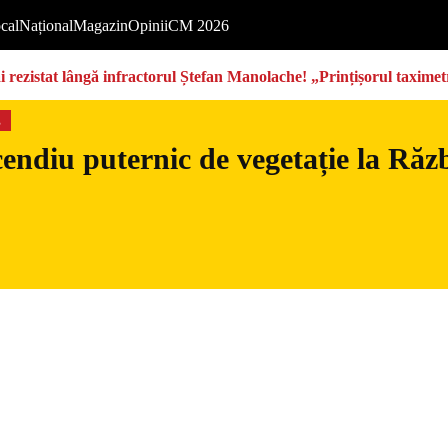
cal
Național
Magazin
Opinii
CM 2026
rezistat lângă infractorul Ștefan Manolache! „Prințișorul taximetri
s
endiu puternic de vegetație la Războ