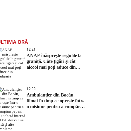
ULTIMA ORĂ
12:21
ANAF înăsprește regulile la
graniță. Câte țigări și cât
alcool mai poți aduce din
Bulgaria
12:00
Ambulanțier din Bacău,
filmat în timp ce oprește într-
o misiune pentru a cumpăra
pepeni. O anchetă internă a
DSU dezvăluie însă și alte
probleme