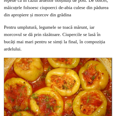
repede ca în cazul ardeilor obișnuiți de post. De obicei,
măicuțele folsoesc ciupoerci de-abia culese din pădurea
din apropiere și morcov din grădina
Pentru umplutură, legumele se toacă mărunt, iar
morcovul se dă prin răzătoare. Ciupercile se lasă în
bucăți mai mari pentru se simți la final, în compoziția
ardelului.