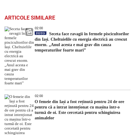
ARTICOLE SIMILARE
02:00
FOTO
Seceta face ravagii în fermele piscicultorilor
din Iași. Cheltuielile cu energia electrică au crescut
enorm. „Anul acesta e mai grav din cauza
temperaturilor foarte mari”
02:00
O femeie din Iași a fost reținută pentru 24 de ore
pentru că a intrat intenționat cu mașina într-o
turmă de oi. Este cercetată pentru schingiuirea
animalelor