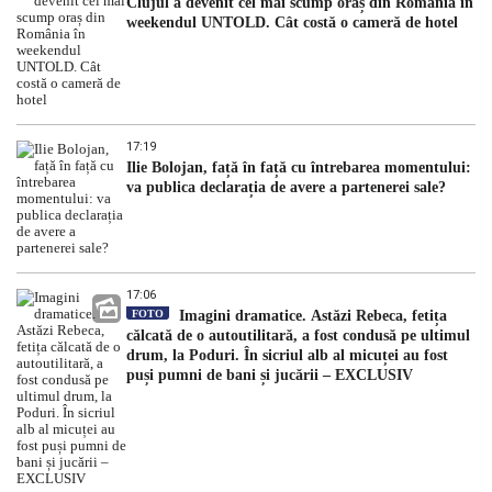
Clujul a devenit cel mai scump oraș din România în
weekendul UNTOLD. Cât costă o cameră de hotel
17:19
Ilie Bolojan, față în față cu întrebarea momentului:
va publica declarația de avere a partenerei sale?
17:06
FOTO
Imagini dramatice. Astăzi Rebeca, fetița
călcată de o autoutilitară, a fost condusă pe ultimul
drum, la Poduri. În sicriul alb al micuței au fost
puși pumni de bani și jucării – EXCLUSIV