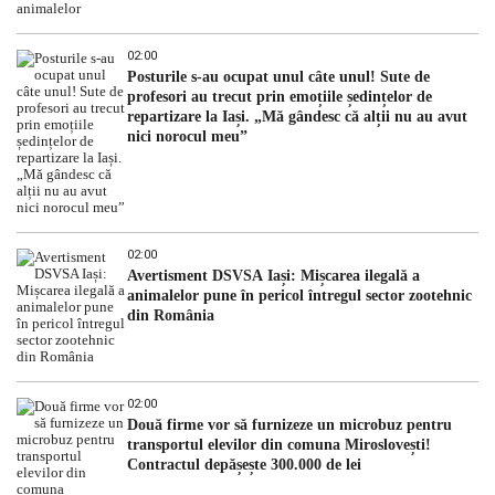
02:00
Posturile s-au ocupat unul câte unul! Sute de
profesori au trecut prin emoțiile ședințelor de
repartizare la Iași. „Mă gândesc că alții nu au avut
nici norocul meu”
02:00
Avertisment DSVSA Iași: Mișcarea ilegală a
animalelor pune în pericol întregul sector zootehnic
din România
02:00
Două firme vor să furnizeze un microbuz pentru
transportul elevilor din comuna Miroslovești!
Contractul depășește 300.000 de lei