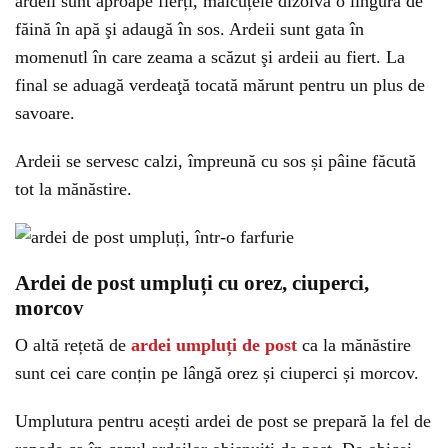
ardeii sunt aproape fierți, măicuțele dizolvă o lingură de
făină în apă şi adaugă în sos. Ardeii sunt gata în
momenutl în care zeama a scăzut şi ardeii au fiert. La
final se aduagă verdeaţă tocată mărunt pentru un plus de
savoare.
Ardeii se servesc calzi, împreună cu sos și pâine făcută
tot la mănăstire.
Ardei de post umpluți cu orez, ciuperci,
morcov
O altă rețetă de
ardei umpluți de post
ca la mănăstire
sunt cei care conțin pe lângă orez și ciuperci și morcov.
Umplutura pentru acești ardei de post se prepară la fel de