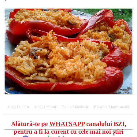
Ardei De Post
Ardei Umpluți
Ca La Mănăstire
Mâncare Tradițională
Alătură-te pe
WHATSAPP
canalului BZI,
pentru a fi la curent cu cele mai noi știri