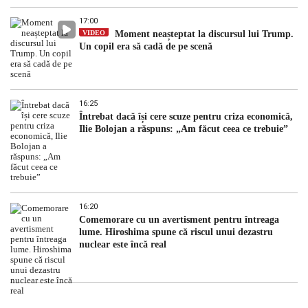
17:00
VIDEO
Moment neașteptat la discursul lui Trump.
Un copil era să cadă de pe scenă
16:25
Întrebat dacă își cere scuze pentru criza economică,
Ilie Bolojan a răspuns: „Am făcut ceea ce trebuie”
16:20
Comemorare cu un avertisment pentru întreaga
lume. Hiroshima spune că riscul unui dezastru
nuclear este încă real