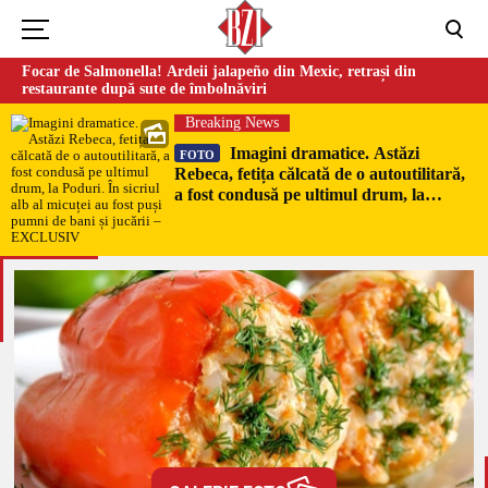
Focar de Salmonella! Ardeii jalapeño din Mexic, retrași din
restaurante după sute de îmbolnăviri
Breaking News
Imagini dramatice. Astăzi
FOTO
Rebeca, fetița călcată de o autoutilitară,
a fost condusă pe ultimul drum, la
Poduri. În sicriul alb al micuței au fost
puși pumni de bani și jucării –
EXCLUSIV