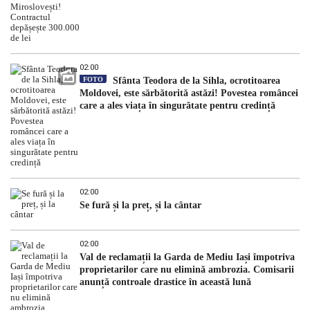
02:00
FOTO
Sfânta Teodora de la Sihla, ocrotitoarea
Moldovei, este sărbătorită astăzi! Povestea româncei
care a ales viața în singurătate pentru credință
02:00
Se fură și la preț, și la cântar
02:00
Val de reclamații la Garda de Mediu Iași împotriva
proprietarilor care nu elimină ambrozia. Comisarii
anunță controale drastice în această lună