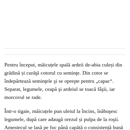
Pentru început, măicuțele spală ardeii de-abia culeși din
grădină și curăţă cotorul cu seminţe. Din cotor se
îndepărtează seminţele şi se opreşte pentru „capac“.
Separat, legumele, ceapă şi ardeiul se toacă fâşii, iar
morcovul se rade.
Într-o tigaie, măicuțele pun uleiul la încins, înăbuşesc
legumele, după care adaugă orezul și pulpa de la roşii.
Amestecul se lasă pe foc până capătă o consistență bună