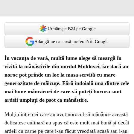
Urmărește BZI pe Google
Adaugă-ne ca sursă preferată în Google
În vacanța de vară, multă lume alege să meargă în
vizită la mănăstirile din nordul Moldovei, iar dacă au
noroc pot prinde un loc la masa servită cu mare
generozitate de măicuțe. Fără îndoială una dintre cele
mai bune mâncăruri de care vă puteți bucura sunt
ardeii umpluți de psot ca mănăstire.
Mulți dintre cei care au avut norocul să mănânce această
delicatese culinară au spus că este mult mai bună și decât
ardeii cu carne pe care i-au făcut vreodată acasă sau i-au