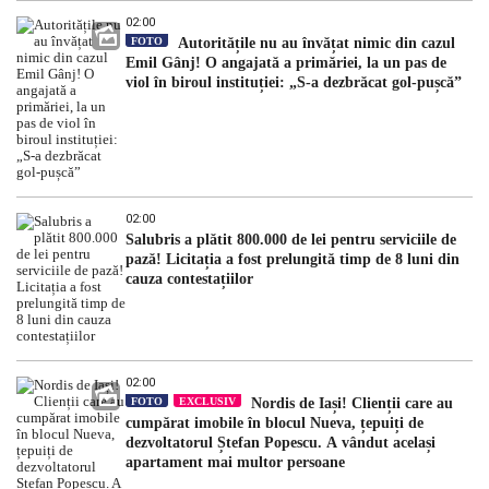
02:00
FOTO
Autoritățile nu au învățat nimic din cazul
Emil Gânj! O angajată a primăriei, la un pas de
viol în biroul instituției: „S-a dezbrăcat gol-pușcă”
02:00
Salubris a plătit 800.000 de lei pentru serviciile de
pază! Licitația a fost prelungită timp de 8 luni din
cauza contestațiilor
02:00
FOTO
EXCLUSIV
Nordis de Iași! Clienții care au
cumpărat imobile în blocul Nueva, țepuiți de
dezvoltatorul Ștefan Popescu. A vândut același
apartament mai multor persoane