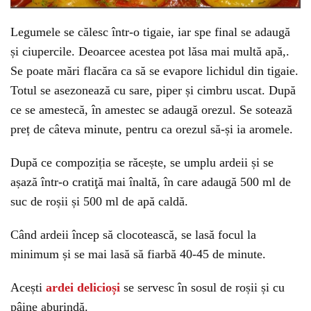
Legumele se călesc într-o tigaie, iar spe final se adaugă
și ciupercile. Deoarcee acestea pot lăsa mai multă apă,.
Se poate mări flacăra ca să se evapore lichidul din tigaie.
Totul se asezonează cu sare, piper și cimbru uscat. După
ce se amestecă, în amestec se adaugă orezul. Se sotează
preț de câteva minute, pentru ca orezul să-și ia aromele.
După ce compoziția se răcește, se umplu ardeii și se
așază într-o cratiţă mai înaltă, în care adaugă 500 ml de
suc de roșii și 500 ml de apă caldă.
Când ardeii încep să clocotească, se lasă focul la
minimum și se mai lasă să fiarbă 40-45 de minute.
Acești
ardei delicioși
se servesc în sosul de roșii și cu
pâine aburindă.