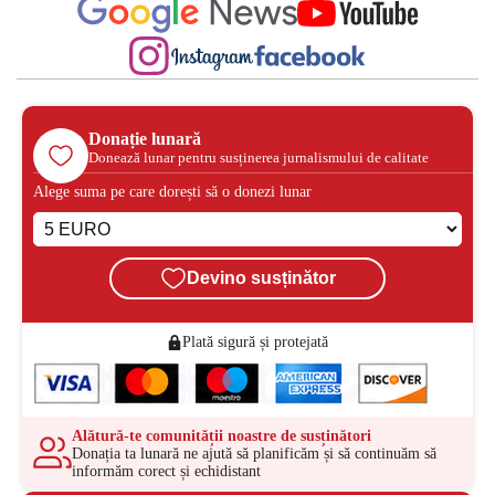
Donație lunară
Donează lunar pentru susținerea jurnalismului de calitate
Alege suma pe care dorești să o donezi lunar
Devino susținător
Plată sigură și protejată
Alătură-te comunității noastre de susținători
Donația ta lunară ne ajută să planificăm și să continuăm să
informăm corect și echidistant