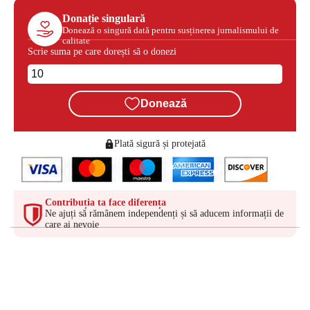
Donație singulară
Donează o singură dată pentru susținerea jurnalismului de
calitate
Scrie suma pe care dorești să o donezi
Donează
Plată sigură și protejată
Contribuția ta face diferența
Ne ajuți să rămânem independenți și să aducem informații de
care ai nevoie