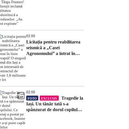
primar de la Târgu Frumos!
Clienții reclamă calitatea
îndoielnică a produselor:
„Au fost expirate”
02:00
Licitația pentru reabilitarea
seismică a „Casei
Agronomului” a intrat în
linie dreaptă! O singură
firmă din Iași a fost
interesată de contractul de
peste 1,6 milioane de lei
02:00
Tragedie la
FOTO
EXCLUSIV
Iași. Un tânăr tată s-a
spânzurat de dorul copilului.
Ce mesaj a postat pe
Facebook, înainte de a-și
pune capăt zilelor