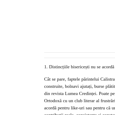
1. Distincțiile bisericești nu se acord
Cât se pare, faptele părintelui Calistrat
construite, bolnavi ajutați, burse plăti
din revista Lumea Credinței. Poate pen
Ortodoxă cu un club literar al frustră
acordă pentru like-uri sau pentru că u