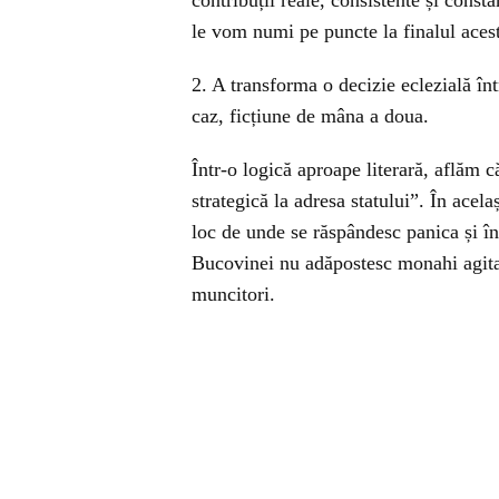
contribuții reale, consistente și constan
le vom numi pe puncte la finalul acest
2. A transforma o decizie eclezială înt
caz, ficțiune de mâna a doua.
Într-o logică aproape literară, aflăm 
strategică la adresa statului”. În acel
loc de unde se răspândesc panica și în
Bucovinei nu adăpostesc monahi agitați
muncitori.