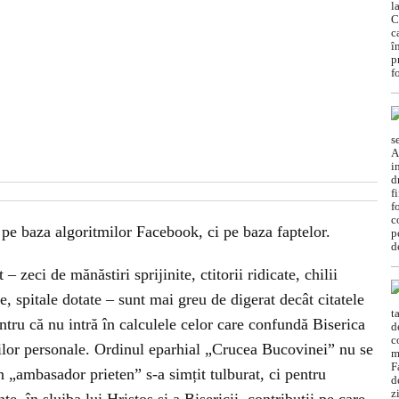
ă pe baza algoritmilor Facebook, ci pe baza faptelor.
 – zeci de mănăstiri sprijinite, ctitorii ridicate, chilii
te, spitale dotate – sunt mai greu de digerat decât citatele
tru că nu intră în calculele celor care confundă Biserica
rilor personale. Ordinul eparhial „Crucea Bucovinei” nu se
n „ambasador prieten” s-a simțit tulburat, ci pentru