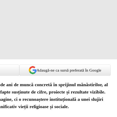
Adaugă-ne ca sursă preferată în Google
i de ani de muncă concretă în sprijinul mănăstirilor, al
fapte susținute de cifre, proiecte și rezultate vizibile.
gine, ci o recunoaștere instituțională a unei slujiri
ficativ vieții religioase și sociale.