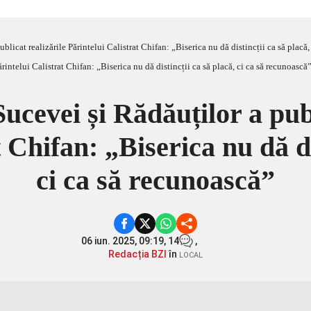
licat realizările Părintelui Calistrat Chifan: „Biserica nu dă distincții ca să placă,
ucevei și Rădăuților a publ
 Chifan: „Biserica nu dă di
ci ca să recunoască”
06 iun. 2025, 09:19,
14
,
Redacția BZI
în
LOCAL