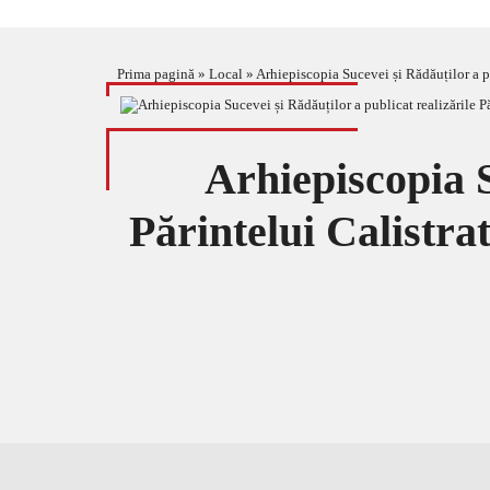
Prima pagină
»
Local
»
Arhiepiscopia Sucevei și Rădăuților a pub
Arhiepiscopia S
Părintelui Calistrat