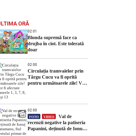
ULTIMA ORĂ
02:01
Blonda supremă face ca
drujba în ciot. Este tolerată
doar
02:00
Circulația tramvaielor prin
Târgu Cucu va fi oprită
pentru următoarele zile! Vor
fi afectate traseele 1, 3, 7, 8, 9
și 13
02:00
Val de
FOTO
VIDEO
recenzii negative la patiseria
Papanini, deținută de Ionuț
Vatamanu, fiul fostului