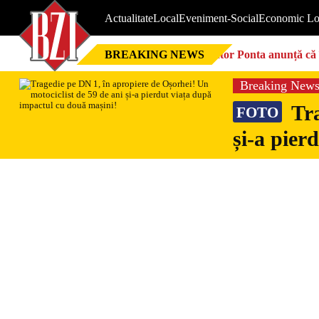
Actualitate
Local
Eveniment-Social
Economic Lo
BREAKING NEWS
Victor Ponta anunță că 
Breaking New
Tra
FOTO
și-a pier