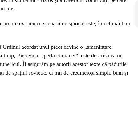
te, în slujba lui Hristos și a Bisericii, contribuții pe care
ui text.
r-un pretext pentru scenarii de spionaj este, în cel mai bun
că Ordinul acordat unui preot devine o „amenințare
ași timp, Bucovina, „perla coroanei”, este descrisă ca un
tunericul. Îi asigurăm pe autorii acestor texte că pădurile
 de spațiul sovietic, ci mii de credincioși simpli, buni și