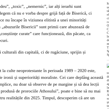
u”, „toxic”, „nemernic”, iar alți ierarhi sunt
țelegem că nu e vorba despre grijă față de Biserică, ci
 ce nu încape în viziunea elitistă a unei minorități
a „abuzurile Bisericii” sunt primii care abuzează de
„conștiințe curate” care funcționează, din păcate, ca
curi.
culturali din capitală, ci de rugăciune, sprijin și
ut la culte neoprotestante în perioada 1989 – 2020 este,
e ironii și superiorități moraliste. Cei care deplâng această
implice, nu doar să observe de pe margine și să dea lecții
 produsă de prorociile Athosului”, poate e bine să nu mai
ru realitățile din 2025. Timpul, descoperim că are un