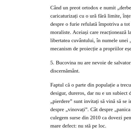
Când un preot ortodox e numit „derbede
caricaturizați cu o ură fără limite, în
despre o furie refulată împotriva a tot
moraliste. Aceiași care reacționează l
libertatea cuvântului, în numele unei 
mecanism de proiecție a propriilor eșe
5. Bucovina nu are nevoie de salvatori 
discernământ.
Faptul că o parte din populație a trec
desigur, dureros, dar nu e un subiect d
„pierdere” sunt invitați să vină să se 
despre „vinovați”. Cât despre „panica
culegem surse din 2010 ca dovezi pent
mare defect: nu stă pe loc.