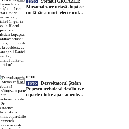
Spitalul GROAZEI!
FOTO
Mușamalizare uriașă după ce
un tânăr a murit electrocutat,
căzând în gol, în cap, în
Blocul Operator al dr.
Cristian Lupașcu. Contract
semnat în fals, după 5 zile de
la accident, de managerul
Daniel Timofte, la Spitalul
„Sfântul Spiridon”
02:00
Dezvoltatorul Ștefan
FOTO
Popescu trebuie să desființeze
o parte dintre apartamentele
de la Scala Residence!
Afaceristul a schimbat
parcările și camerele tehnice
în spații de locuit