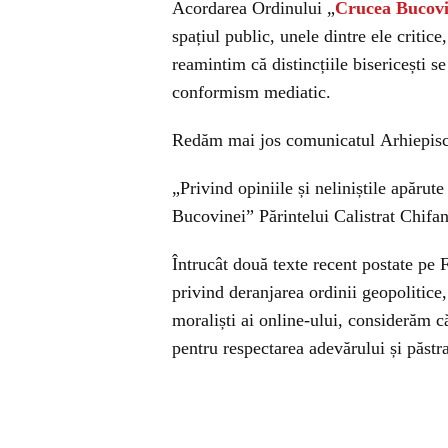
Acordarea Ordinului „
Crucea Bucovi
spațiul public, unele dintre ele critice
reamintim că distincțiile bisericești s
conformism mediatic.
Redăm mai jos comunicatul Arhiepisco
„Privind opiniile și neliniștile apărut
Bucovinei” Părintelui Calistrat Chifa
Întrucât două texte recent postate pe 
privind deranjarea ordinii geopolitice, 
moraliști ai online-ului, considerăm c
pentru respectarea adevărului și păstr