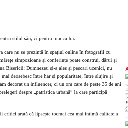
pentru stilul său, ci pentru munca lui.
a care nu se prezintă în spațiul online în fotografii cu
 mărețe simpozioane și conferințe poate construi, dărui și
ina Bisericii: Dumnezeu și-a ales și pescari ucenici, nu
 mai deosebesc între har și popularitate, între slujire și
 am decorat un influencer, ci un om care de peste 35 de ani
 prelegeri despre „patristica urbană” la care participă
i critici arată că lipsește tocmai cea mai intimă calitate a