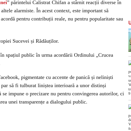
nei
” părintelui Calistrat Chifan a stârnit reacții diverse în
, altele alarmiste. În acest context, este important să
e acordă pentru contribuții reale, nu pentru popularitate sau
piei Sucevei și Rădăuților.
e în spațiul public în urma acordării Ordinului „Crucea
n
Facebook, pigmentate cu accente de panică și neliniști
par să fi tulburat liniștea interioară a unor distinși
ă se impune o precizare nu pentru convingerea autorilor, ci
area unei transparențe a dialogului public.