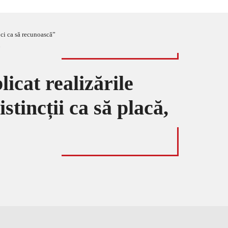
 ci ca să recunoască”
icat realizările
stincții ca să placă,