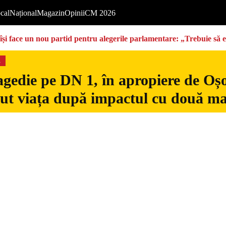
cal
Național
Magazin
Opinii
CM 2026
își face un nou partid pentru alegerile parlamentare: „Trebuie să 
s
gedie pe DN 1, în apropiere de Oșo
dut viața după impactul cu două ma