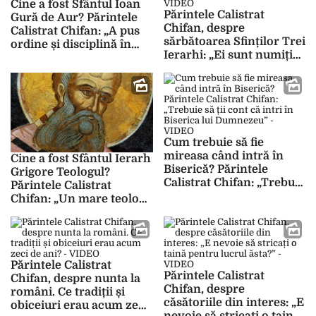
Cine a fost Sfântul Ioan
Părintele Calistrat
Gură de Aur? Părintele
Chifan, despre
Calistrat Chifan: „A pus
sărbătoarea Sfinților Trei
ordine și disciplină în
Ierarhi: „Ei sunt numiți
viața monahală la fel ca
în istoria bisericii
Sfântul Vasile” – VIDEO
universale mari dascăli
ai lumii și ierarhi” –
VIDEO
Cum trebuie să fie
mireasa când intră în
Cine a fost Sfântul Ierarh
Biserică? Părintele
Grigore Teologul?
Calistrat Chifan: „Trebuie
Părintele Calistrat
să ții cont că intri în
Chifan: „Un mare teolog
Biserica lui Dumnezeu” –
al iubirii, al dumnezeirii
VIDEO
și al dragostei” – VIDEO
Părintele Calistrat
Părintele Calistrat
Chifan, despre nunta la
Chifan, despre
români. Ce tradiții și
căsătoriile din interes: „E
obiceiuri erau acum zeci