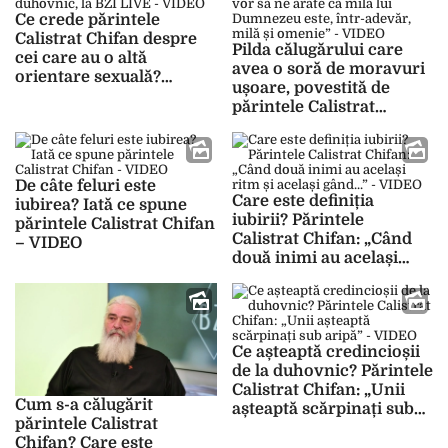
Ce crede părintele
Calistrat Chifan despre
Pilda călugărului care
cei care au o altă
avea o soră de moravuri
orientare sexuală?
ușoare, povestită de
Răspunsul îndrăgitului
părintele Calistrat
duhovnic, la BZI LIVE –
Chifan: „Sunt istorioare
VIDEO
care vor să ne arate că
mila lui Dumnezeu este,
într-adevăr, milă și
De câte feluri este
Care este definiția
omenie” – VIDEO
iubirea? Iată ce spune
iubirii? Părintele
părintele Calistrat Chifan
Calistrat Chifan: „Când
– VIDEO
două inimi au același
ritm și același gând…” –
VIDEO
Ce așteaptă credincioșii
de la duhovnic? Părintele
Calistrat Chifan: „Unii
Cum s-a călugărit
așteaptă scărpinați sub
părintele Calistrat
aripă” – VIDEO
Chifan? Care este