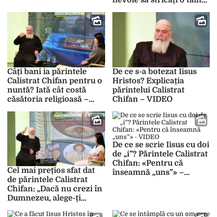
nevoie să stricați o taină
de ani? – VIDEO
pentru lucrul ăsta?” –
VIDEO
Câți bani ia părintele
De ce s-a botezat Iisus
Calistrat Chifan pentru o
Hristos? Explicația
nuntă? Iată cât costă
părintelui Calistrat
căsătoria religioasă –
Chifan – VIDEO
VIDEO
De ce se scrie Iisus cu doi
de „i”? Părintele Calistrat
Chifan: «Pentru că
Cel mai prețios sfat dat
înseamnă „uns”» –
de părintele Calistrat
VIDEO
Chifan: „Dacă nu crezi în
Dumnezeu, alege-ți
varianta de a nu-L
supăra” – VIDEO