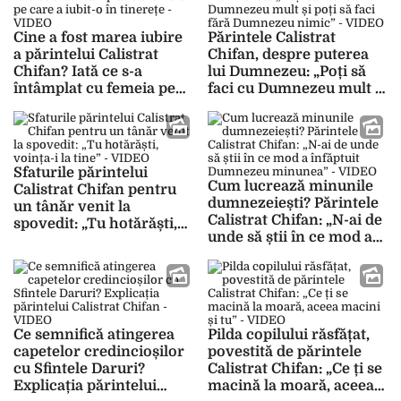
Cine a fost marea iubire
Părintele Calistrat
a părintelui Calistrat
Chifan, despre puterea
Chifan? Iată ce s-a
lui Dumnezeu: „Poți să
întâmplat cu femeia pe
faci cu Dumnezeu mult și
care a iubit-o în tinerețe
poți să faci fără
– VIDEO
Dumnezeu nimic” –
VIDEO
Sfaturile părintelui
Cum lucrează minunile
Calistrat Chifan pentru
dumnezeiești? Părintele
un tânăr venit la
Calistrat Chifan: „N-ai de
spovedit: „Tu hotărăști,
unde să știi în ce mod a
voința-i la tine” – VIDEO
înfăptuit Dumnezeu
minunea” – VIDEO
Ce semnifică atingerea
Pilda copilului răsfățat,
capetelor credincioșilor
povestită de părintele
cu Sfintele Daruri?
Calistrat Chifan: „Ce ți se
Explicația părintelui
macină la moară, aceea