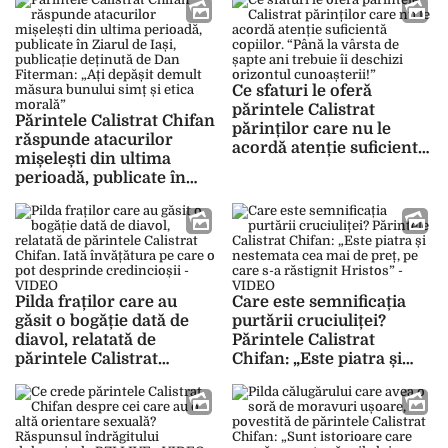
diavolului, de ce ați
recunoască”
reacționat așa virulent la
auzul unei Cruci
primite?”
Ce sfaturi le oferă
părintele Calistrat
Părintele Calistrat Chifan
părinților care nu le
răspunde atacurilor
acordă atenție suficientă
mișelești din ultima
copiilor. “Până la vârsta
perioadă, publicate în
de șapte ani trebuie îi
Ziarul de Iași, publicație
deschizi orizontul
deținută de Dan
cunoașterii!”
Fiterman: „Ați depășit
demult măsura bunului
simț și etica morală”
Pilda fraților care au
Care este semnificația
găsit o bogăție dată de
purtării cruciuliței?
diavol, relatată de
Părintele Calistrat
părintele Calistrat
Chifan: „Este piatra și
Chifan. Iată învățătura pe
nestemata cea mai de
care o pot desprinde
preț, pe care s-a răstignit
credincioșii – VIDEO
Hristos” – VIDEO