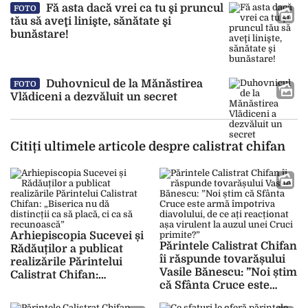
Fă asta dacă vrei ca tu şi pruncul
FOTO
tău să aveţi linişte, sănătate şi
bunăstare!
Duhovnicul de la Mănăstirea
FOTO
Vlădiceni a dezvăluit un secret
Citiți ultimele articole despre calistrat chifan
Arhiepiscopia Sucevei și
Părintele Calistrat Chifan
Rădăuților a publicat
îi răspunde tovarășului
realizările Părintelui
Vasile Bănescu: ”Noi știm
Calistrat Chifan:
că Sfânta Cruce este
„Biserica nu dă distincții
armă împotriva
ca să placă, ci ca să