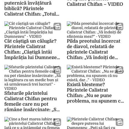
puternică învățătură
Calistrat Chifan – VIDEO
biblică? Părintele
Calistrat Chifan: „Totul
este legat doar de
iertare” – VIDEO
Cât câștigă un călugăr?
Pilda preotului încercat
Părintele Calistrat
de diavol, relatată de
Chifan: „Câștigă întâi
părintele Calistrat
Împărăția lui Dumnezeu”
Chifan: „Vă îndoiți de
– VIDEO
sfințenia mea?” – VIDEO
Există blesteme?
Părintele Calistrat
Sfaturile părintelui
Chifan: „Nu se pune
Calistrat Chifan pentru
problema, nu spunem că
femeile care nu pot
nu există, dar…” – VIDEO
rămâne însărcinate: „Să
ia legătura cu un medic
bun și să urmărească trei
lucruri” – VIDEO