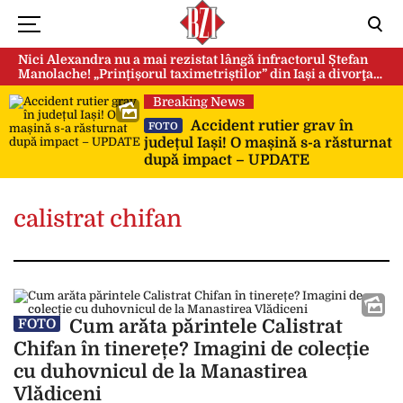
Nici Alexandra nu a mai rezistat lângă infractorul Ștefan
Manolache! „Prințișorul taximetriștilor” din Iași a divorţat
după doi ani de căsnicie
Breaking News
Accident rutier grav în
FOTO
județul Iași! O mașină s-a răsturnat
după impact – UPDATE
calistrat chifan
Cum arăta părintele Calistrat
FOTO
Chifan în tinerețe? Imagini de colecție
cu duhovnicul de la Manastirea
Vlădiceni