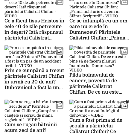
Ce a făcut Iisus Hristos în
Ce se întâmplă cu un om
cele 40 de zile petrecute
care nu crede în
în deșert? Iată răspunsul
Dumnezeu? Părintele
părintelui Calistrat
Calistrat Chifan: „Prima
Chifan – VIDEO
mărturie o avem în
Sfânta Scriptură” –
VIDEO
Prin ce cumpănă a trecut
Pilda bolnavului de
părintele Calistrat Chifan
cancer, povestită de
în urmă cu 20 de ani?
părintele Calistrat
Duhovnicul a fost la un
Chifan. De ce nu este
pas de un accident teribil
bine să ne facem planuri
– VIDEO
înaintea lui Dumnezeu? –
VIDEO
Cum a fost prima zi de
Cum se rugau bătrânii
școală a părintelui
acum zeci de ani?
Calistrat Chifan? Ce