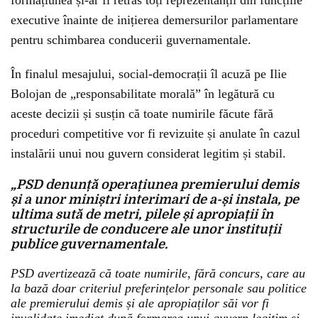
formațiunea și-ar fi retras toți reprezentanții din funcțiile
executive înainte de inițierea demersurilor parlamentare
pentru schimbarea conducerii guvernamentale.
În finalul mesajului, social-democrații îl acuză pe Ilie
Bolojan de „responsabilitate morală” în legătură cu
aceste decizii și susțin că toate numirile făcute fără
proceduri competitive vor fi revizuite și anulate în cazul
instalării unui nou guvern considerat legitim și stabil.
„PSD denunță operațiunea premierului demis
și a unor miniștri interimari de a-și instala, pe
ultima sută de metri, pilele și apropiații în
structurile de conducere ale unor instituții
publice guvernamentale.
PSD avertizează că toate numirile, fără concurs, care au
la bază doar criteriul preferințelor personale sau politice
ale premierului demis și ale apropiaților săi vor fi