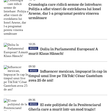
Cronologia care ridică semne de întrebare:
Poliția a aflat vineri de extrădarea lui Ionel
Arsene, dar l-a programat pentru vinerea
următoare
10:25
FOTO
Doliu în Parlamentul European! A
murit Klaus Hänsch!
09:50
FOTO
Influencer mexican, împușcat în cap în
timpul unui live pe TikTok! César Gastelum
avea 25 de ani!
09:35
FOTO
El este polițistul de la Penitenciarul
Gherla care a murit într-un mod tragic!