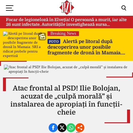
Focar de legioneloză în Elveția! O persoană a murit, iar alte
26 sunt infectate. Autoritățile investighează sursa
contaminării
Breaking News
Alertă pe litoral după
FOTO
descoperirea unor posibile
fragmente de dronă în Mamaia.
SRI a ridicat probele pentru
expertiză
Atac frontal al PSD! Ilie Bolojan,
acuzat de „culpă morală” și
instalarea de apropiați în funcții-
cheie