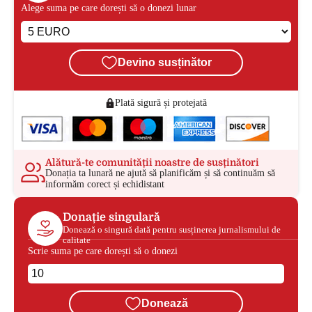
Alege suma pe care dorești să o donezi lunar
Devino susținător
Plată sigură și protejată
Alătură-te comunității noastre de susținători
Donația ta lunară ne ajută să planificăm și să continuăm să
informăm corect și echidistant
Donație singulară
Donează o singură dată pentru susținerea jurnalismului de
calitate
Scrie suma pe care dorești să o donezi
Donează