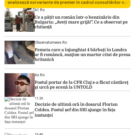
analizează noi variante de premier în cadrul consultărilor cu
liderii politici. Ciprian Ciucu vorbește despre scenariul unui
A1.ro
guvern tehnocrat și despre posibilitatea a două cabinete
Ce a pățit un român într-o benzinărie din
succesive. Nicușor Dan analizează noi variante de premier
Bulgaria: „Aveți mare grijă!”. Ce a observat pe
România traversează […]
chitanță
Observatornews.ro
Femeia care a înjunghiat 4 bărbați în Londra
ar fi româncă, susţine un martor citat de presa
britanică
As.ro
Fostul portar de la CFR Cluj s-a făcut cântăreţ
şi urcă pe scenă la UNTOLD
11:20
Decizie de ultimă oră în dosarul Florian
Coldea. Fostul șef din SRI ajunge în fața
instanței
10:40