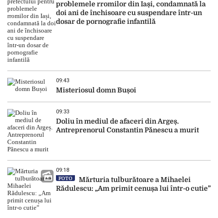
problemele rromilor din Iași, condamnată la
doi ani de închisoare cu suspendare într-un
dosar de pornografie infantilă
09:43
Misteriosul domn Bușoi
09:33
Doliu în mediul de afaceri din Argeș.
Antreprenorul Constantin Pănescu a murit
09:18
FOTO
Mărturia tulburătoare a Mihaelei
Rădulescu: „Am primit cenușa lui într-o cutie”