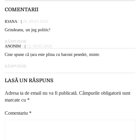
COMENTARII
IOANA
11:28, 09.05.2026
Grindeanu, un jeg politic!
RĂSPUNDE
ANONIM
11:53, 09.05.2026
Cine spune că țara este plina cu baroni pesedei, minte.
RĂSPUNDE
LASĂ UN RĂSPUNS
Adresa ta de email nu va fi publicată.
Câmpurile obligatorii sunt
marcate cu
*
Comentariu
*