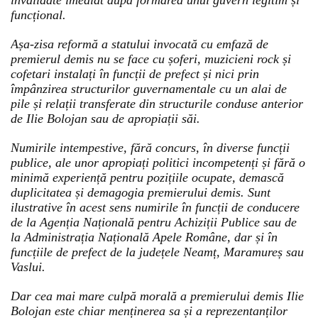
invalidate imediat după formarea unui guvern legitim și
funcțional.
Așa-zisa reformă a statului invocată cu emfază de
premierul demis nu se face cu șoferi, muzicieni rock și
cofetari instalați în funcții de prefect și nici prin
împânzirea structurilor guvernamentale cu un alai de
pile și relații transferate din structurile conduse anterior
de Ilie Bolojan sau de apropiații săi.
Numirile intempestive, fără concurs, în diverse funcții
publice, ale unor apropiați politici incompetenți și fără o
minimă experiență pentru pozițiile ocupate, demască
duplicitatea și demagogia premierului demis. Sunt
ilustrative în acest sens numirile în funcții de conducere
de la Agenția Națională pentru Achiziții Publice sau de
la Administrația Națională Apele Române, dar și în
funcțiile de prefect de la județele Neamț, Maramureș sau
Vaslui.
Dar cea mai mare culpă morală a premierului demis Ilie
Bolojan este chiar menținerea sa și a reprezentanților