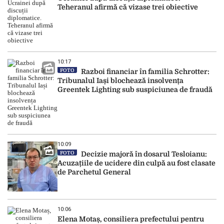
Teheranul afirmă că vizase trei obiective
10:17
FOTO
Razboi financiar în familia Schrotter:
Tribunalul Iași blochează insolvența
Greentek Lighting sub suspiciunea de fraudă
10:09
FOTO
Decizie majoră în dosarul Tesloianu:
Acuzațiile de ucidere din culpă au fost clasate
de Parchetul General
10:06
Elena Motaș, consiliera prefectului pentru