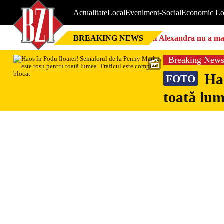
Actualitate
Local
Eveniment-Social
Economic Lo
BREAKING NEWS
Nici Alexandra nu a mai 
Breaking New
Hao
FOTO
toată lum