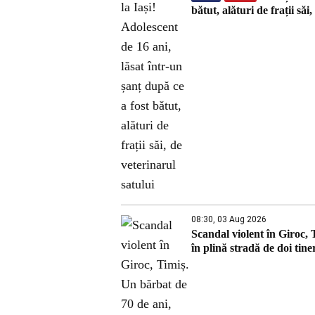
bătut, alături de frații săi
08:30, 03 Aug 2026
Scandal violent în Giroc, T
în plină stradă de doi tine