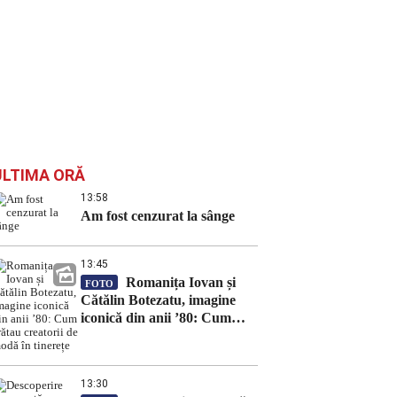
ULTIMA ORĂ
13:58
Am fost cenzurat la sânge
13:45
Romanița Iovan și
FOTO
Cătălin Botezatu, imagine
iconică din anii ’80: Cum
arătau creatorii de modă în
tinerețe
13:30