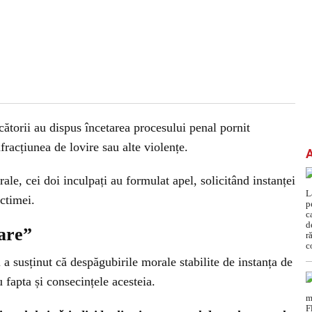
cătorii au dispus încetarea procesului penal pornit
fracțiunea de lovire sau alte violențe.
e, cei doi inculpați au formulat apel, solicitând instanței
ctimei.
are”
i a susținut că despăgubirile morale stabilite de instanța de
 fapta și consecințele acesteia.