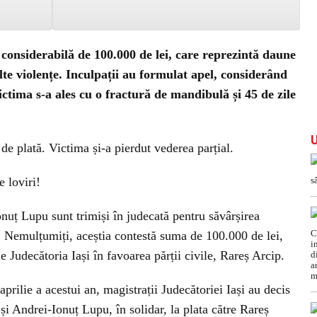
 considerabilă de 100.000 de lei, care reprezintă daune
lte violențe. Inculpații au formulat apel, considerând
ctima s-a ales cu o fractură de mandibulă și 45 de zile
de plată. Victima și-a pierdut vederea parțial.
e loviri!
nuț Lupu sunt trimiși în judecată pentru săvârșirea
țe. Nemulțumiți, aceștia contestă suma de 100.000 de lei,
 Judecătoria Iași în favoarea părții civile, Rareș Arcip.
aprilie a acestui an, magistrații Judecătoriei Iași au decis
și Andrei-Ionuț Lupu, în solidar, la plata către Rareș