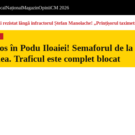
cal
Național
Magazin
Opinii
CM 2026
rezistat lângă infractorul Ștefan Manolache! „Prințișorul taximetri
s
s în Podu Iloaiei! Semaforul de la
ea. Traficul este complet blocat