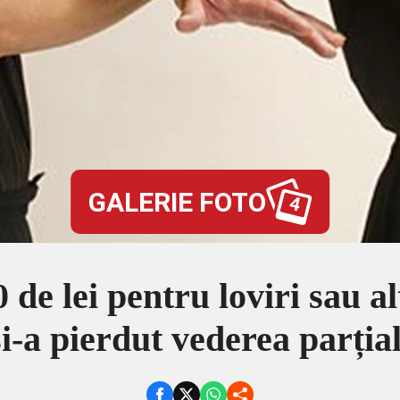
GALERIE FOTO
4
 de lei pentru loviri sau al
și-a pierdut vederea parțial