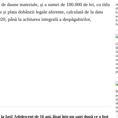
 de daune materiale, și a sumei de 100.000 de lei, cu titlu
 și plata dobânzii legale aferente, calculată de la data
020, până la achitarea integrală a despăgubirilor,
la Iași! Adolescent de 16 ani, lăsat într-un șanț după ce a fost