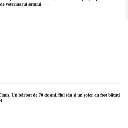
, de veterinarul satului
imiș. Un bărbat de 70 de ani, fiul său și un șofer au fost bătuți
ri