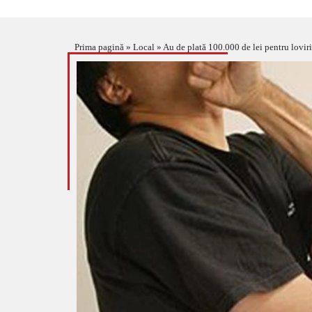
Prima pagină
»
Local
»
Au de plată 100.000 de lei pentru loviri 