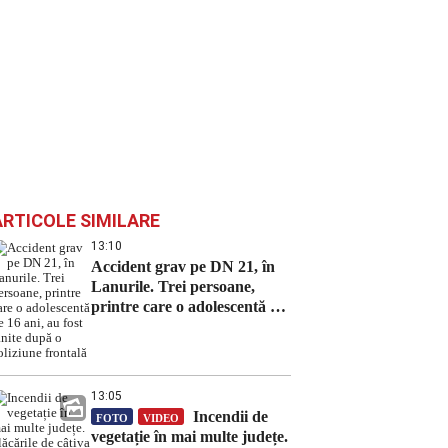
ARTICOLE SIMILARE
13:10
Accident grav pe DN 21, în
Lanurile. Trei persoane,
printre care o adolescentă de
16 ani, au fost rănite după o
coliziune frontală
13:05
Incendii de
FOTO
VIDEO
vegetație în mai multe județe.