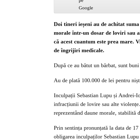
Doi tineri ieșeni au de achitat suma
morale într-un dosar de loviri sau a
că acest cuantum este prea mare. Vi
de îngrijiri medicale.
După ce au bătut un bărbat, sunt buni 
Au de plată 100.000 de lei pentru nișt
Inculpații Sebastian Lupu și Andrei-Io
infracțiunii de lovire sau alte violen
reprezentând daune morale, stabilită de
Prin sentința pronunțată la data de 17 
obligarea inculpaților Sebastian Lupu 