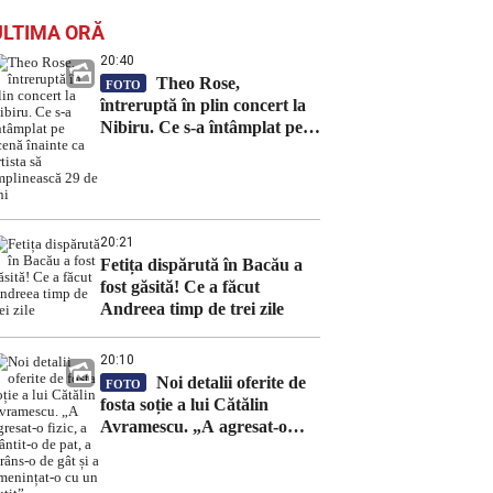
ULTIMA ORĂ
20:40
Theo Rose,
FOTO
întreruptă în plin concert la
Nibiru. Ce s-a întâmplat pe
scenă înainte ca artista să
împlinească 29 de ani
20:21
Fetița dispărută în Bacău a
fost găsită! Ce a făcut
Andreea timp de trei zile
20:10
Noi detalii oferite de
FOTO
fosta soție a lui Cătălin
Avramescu. „A agresat-o
fizic, a trântit-o de pat, a
strâns-o de gât și a
amenințat-o cu un cuțit”