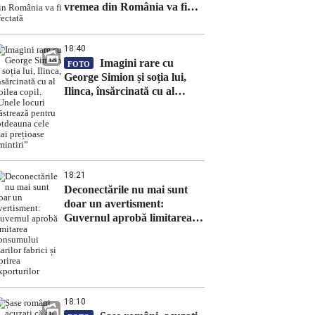
vremea din România va fi
afectată
18:40
Imagini rare cu
FOTO
George Simion și soția lui,
Ilinca, însărcinată cu al
doilea copil. „Unele locuri
păstrează pentru totdeauna
cele mai prețioase amintiri”
18:21
Deconectările nu mai sunt
doar un avertisment:
Guvernul aprobă limitarea
consumului marilor fabrici și
oprirea exporturilor
18:10