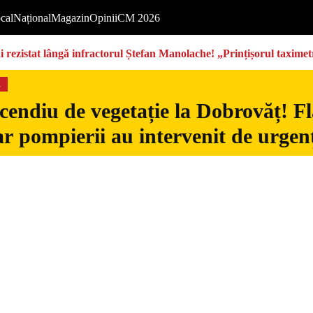
cal
Național
Magazin
Opinii
CM 2026
rezistat lângă infractorul Ștefan Manolache! „Prințișorul taximetri
s
cendiu de vegetație la Dobrovăț! Fl
iar pompierii au intervenit de urgen