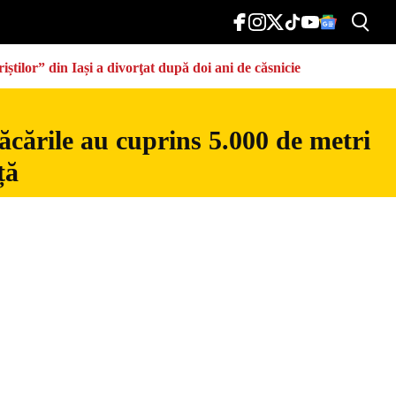
știlor” din Iași a divorţat după doi ani de căsnicie
ăcările au cuprins 5.000 de metri
ță