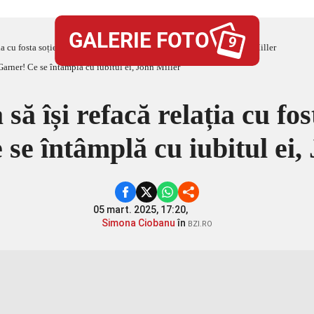
GALERIE FOTO
9
ia cu fosta soție, Jennifer Garner! Ce se întâmplă cu iubitul ei, John Miller
să își refacă relația cu fos
se întâmplă cu iubitul ei,
05 mart. 2025, 17:20,
Simona Ciobanu
în
BZI.RO