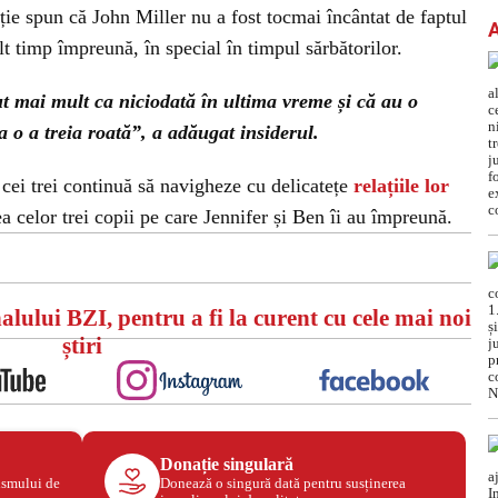
ie spun că John Miller nu a fost tocmai încântat de faptul
t timp împreună, în special în timpul sărbătorilor.
ut mai mult ca niciodată în ultima vreme și că au o
a o a treia roată”, a adăugat insiderul.
 cei trei continuă să navigheze cu delicatețe
relațiile lor
ea celor trei copii pe care Jennifer și Ben îi au împreună.
alului BZI, pentru a fi la curent cu cele mai noi
știri
Donație singulară
ismului de
Donează o singură dată pentru susținerea