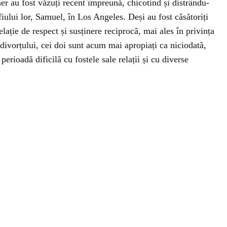
ner au fost văzuți recent împreună, chicotind și distrându-
fiului lor, Samuel, în Los Angeles. Deși au fost căsătoriți
elație de respect și susținere reciprocă, mai ales în privința
 divorțului, cei doi sunt acum mai apropiați ca niciodată,
erioadă dificilă cu fostele sale relații și cu diverse