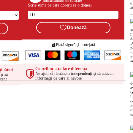
jurnalismului de calitate
Scrie suma pe care dorești să o donezi
Donează
Plată sigură și protejată
Contribuția ta face diferența
ținători
Ne ajuți să rămânem independenți și să aducem
și să
informații de care ai nevoie
tant