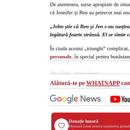
De asemenea, surse apropiate de situaț
că Jennifer și Ben au petrecut mai mul
„John știe că Ben și Jen s-au susțin
legătură foarte strânsă. El se simte c
În ciuda acestui „triunghi” complicat,
personale
, în special pentru bunăstar
Ben Affleck
Jennifer Garner
Alătură-te pe
WHATSAPP
can
Donație lunară
Donează lunar pentru susținerea jurnal