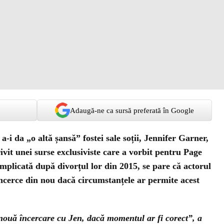
Adaugă-ne ca sursă preferată în Google
 a-i da „o altă șansă” fostei sale soții, Jennifer Garner,
vit unei surse exclusiviste care a vorbit pentru Page
complicată după divorțul lor din 2015, se pare că actorul
 încerce din nou dacă circumstanțele ar permite acest
 nouă încercare cu Jen, dacă momentul ar fi corect”, a