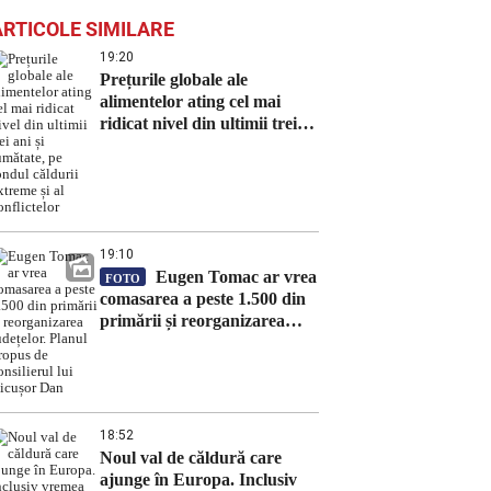
ARTICOLE SIMILARE
19:20
Prețurile globale ale
alimentelor ating cel mai
ridicat nivel din ultimii trei
ani și jumătate, pe fondul
căldurii extreme și al
conflictelor
19:10
Eugen Tomac ar vrea
FOTO
comasarea a peste 1.500 din
primării și reorganizarea
județelor. Planul propus de
consilierul lui Nicușor Dan
18:52
Noul val de căldură care
ajunge în Europa. Inclusiv