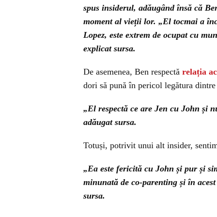
spus insiderul, adăugând însă că Ben 
moment al vieții lor. „El tocmai a înc
Lopez, este extrem de ocupat cu munc
explicat sursa.
De asemenea, Ben respectă
relația a
dori să pună în pericol legătura dintre 
„El respectă ce are Jen cu John și nu
adăugat sursa.
Totuși, potrivit unui alt insider, senti
„Ea este fericită cu John și pur și si
minunată de co-parenting și în acest
sursa.