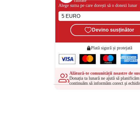
calitate
Alege suma pe care dorești să o donezi lunar
Devino susținător
Plată sigură și protejată
Alătură-te comunității noastre de sus
Donația ta lunară ne ajută să planificăm 
continuăm să informăm corect și echidis