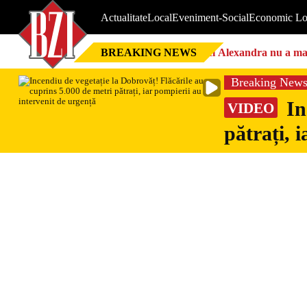
Actualitate
Local
Eveniment-Social
Economic Lo
BREAKING NEWS
Nici Alexandra nu a mai 
Breaking New
In
VIDEO
pătrați, 