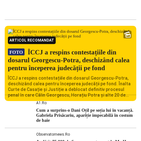
ARTICOL RECOMANDAT
ÎCCJ a respins contestațiile din
FOTO
dosarul Georgescu-Potra, deschizând calea
pentru începerea judecății pe fond
ÎCCJ a respins contestațiile din dosarul Georgescu-Potra,
deschizând calea pentru începerea judecății pe fond. Înalta
Curte de Casație și Justiție a deblocat definitiv procesul
penal în care Călin Georgescu, Horațiu Potra și alte 20 de
persoane sunt acuzați de acțiuni îndreptate împotriva
A1.ro
ordinii constituționale. În ședința din camera preliminară,
Cum a surprins-o Dani Oțil pe soția lui în vacanță.
judecătorii de la instanța supremă au […]
Gabriela Prisăcariu, apariție impecabilă în costum
de baie
Observatornews.ro