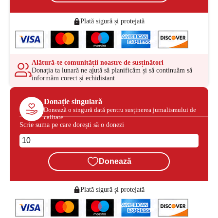
Plată sigură și protejată
Alătură-te comunității noastre de susținători
Donația ta lunară ne ajută să planificăm și să continuăm să
informăm corect și echidistant
Donație singulară
Donează o singură dată pentru susținerea jurnalismului de
calitate
Scrie suma pe care dorești să o donezi
Donează
Plată sigură și protejată