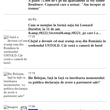
A plătit 75.000 de € pe un apartament la My Home
Residence. Coşmarul care a urmat: "Am început să
tremur"
As.ro
Cum se menţine în formă soţia lui Leonard
Doroftei, la 51 de ani.
&amp;#8222;Secretul&amp;#8221; pe care l-a
17:22
dezvăluit
Clujul a devenit cel mai scump oraș din România în
weekendul UNTOLD. Cât costă o cameră de hotel
17:19
Ilie Bolojan, față în față cu întrebarea momentului:
va publica declarația de avere a partenerei sale?
17:06