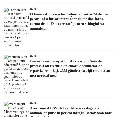
02:00
O femeie din Iași a fost reținută pentru 24 de ore
pentru că a intrat intenționat cu mașina într-o
turmă de oi. Este cercetată pentru schingiuirea
animalelor
02:00
Posturile s-au ocupat unul câte unul! Sute de
profesori au trecut prin emoțiile ședințelor de
repartizare la Iași. „Mă gândesc că alții nu au avut
nici norocul meu”
02:00
Avertisment DSVSA Iași: Mișcarea ilegală a
animalelor pune în pericol întregul sector zootehnic