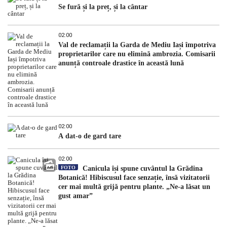
Se fură și la preț, și la cântar
02:00
Val de reclamații la Garda de Mediu Iași împotriva
proprietarilor care nu elimină ambrozia. Comisarii
anunță controale drastice în această lună
02:00
A dat-o de gard tare
02:00
FOTO
Canicula își spune cuvântul la Grădina
Botanică! Hibiscusul face senzație, însă vizitatorii
cer mai multă grijă pentru plante. „Ne-a lăsat un
gust amar”