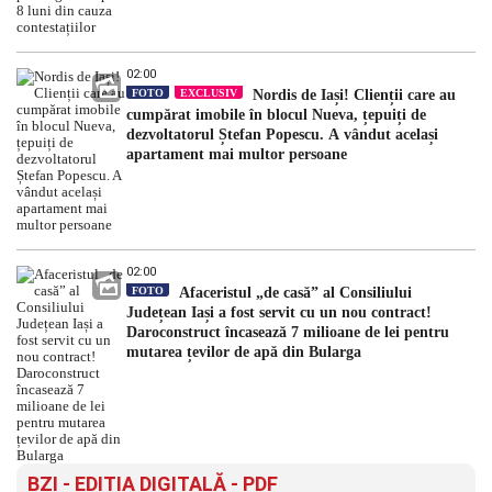
02:00
FOTO
EXCLUSIV
Nordis de Iași! Clienții care au
cumpărat imobile în blocul Nueva, țepuiți de
dezvoltatorul Ștefan Popescu. A vândut același
apartament mai multor persoane
02:00
FOTO
Afaceristul „de casă” al Consiliului
Județean Iași a fost servit cu un nou contract!
Daroconstruct încasează 7 milioane de lei pentru
mutarea țevilor de apă din Bularga
BZI - EDITIA DIGITALĂ - PDF