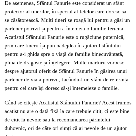
De asemenea, Sfântul Fanurie este considerat un sfânt
protector al tinerilor, în special al fetelor care doresc să
se căsătorească. Mulți tineri se roagă lui pentru a găsi un
partener potrivit și pentru a întemeia o familie fericită.
Acatistul Sfântului Fanurie este o rugăciune puternică,
prin care tinerii își pun nădejdea în ajutorul sfântului
pentru a-i ghida spre o viață de familie binecuvântată,
plină de dragoste și înțelegere. Multe mărturii vorbesc
despre ajutorul oferit de Sfântul Fanurie în găsirea unui
partener de viață potrivit, făcându-l un sfânt de referință
pentru cei care își doresc să-și întemeieze o familie.
Când se citește Acatistul Sfântului Fanurie? Acest frumos
acatist nu are o dată fixă la care trebuie citit, ci este bine
de citit la nevoie sau la recomandarea părintelui
duhovnic, ori de câte ori simți că ai nevoie de un ajutor