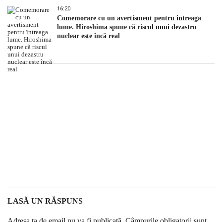
16:20
Comemorare cu un avertisment pentru întreaga
lume. Hiroshima spune că riscul unui dezastru
nuclear este încă real
LASĂ UN RĂSPUNS
Adresa ta de email nu va fi publicată.
Câmpurile obligatorii sunt