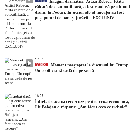
FOTO
Imagini dramatice. Astăzi Rebeca, fetița
călcată de o autoutilitară, a fost condusă pe ultimul
drum, la Poduri. În sicriul alb al micuței au fost
puși pumni de bani și jucării – EXCLUSIV
17:00
VIDEO
Moment neașteptat la discursul lui Trump.
Un copil era să cadă de pe scenă
16:25
Întrebat dacă își cere scuze pentru criza economică,
Ilie Bolojan a răspuns: „Am făcut ceea ce trebuie”