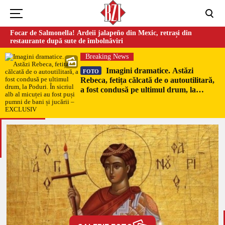
Focar de Salmonella! Ardeii jalapeño din Mexic, retrași din
restaurante după sute de îmbolnăviri
Breaking News
Imagini dramatice. Astăzi
FOTO
Rebeca, fetița călcată de o autoutilitară,
a fost condusă pe ultimul drum, la
Poduri. În sicriul alb al micuței au fost
puși pumni de bani și jucării –
EXCLUSIV