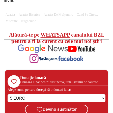
divin.
Acatist
Acatist Biserica
Acatist De Mulțumire
Cand Se Citeste
Mucenic
Rugaciune
Alătură-te pe
WHATSAPP
canalului BZI,
pentru a fi la curent cu cele mai noi știri
Donație lunară
Donează lunar pentru susținerea jurnalismului de calitate
Alege suma pe care dorești să o donezi lunar
Devino susținător