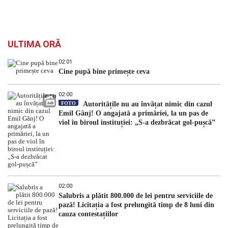
ULTIMA ORĂ
02:01
Cine pupă bine primește ceva
02:00
FOTO
Autoritățile nu au învățat nimic din cazul
Emil Gânj! O angajată a primăriei, la un pas de
viol în biroul instituției: „S-a dezbrăcat gol-pușcă”
02:00
Salubris a plătit 800.000 de lei pentru serviciile de
pază! Licitația a fost prelungită timp de 8 luni din
cauza contestațiilor