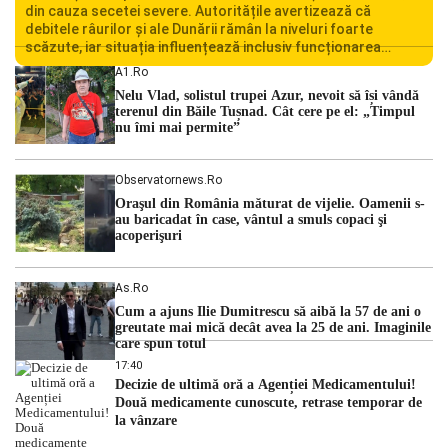
din cauza secetei severe. Autoritățile avertizează că
debitele râurilor și ale Dunării rămân la niveluri foarte
scăzute, iar situația influențează inclusiv funcționarea
Centralei Nucleare de la Cernavodă. România se confruntă
A1.ro
cu una dintre cele mai dificile perioade din punct de vedere
Nelu Vlad, solistul trupei Azur, nevoit să își vândă
hidrologic din ultimii ani. Lipsa […]
terenul din Băile Tușnad. Cât cere pe el: „Timpul
nu îmi mai permite”
Observatornews.ro
Oraşul din România măturat de vijelie. Oamenii s-
au baricadat în case, vântul a smuls copaci şi
acoperişuri
As.ro
Cum a ajuns Ilie Dumitrescu să aibă la 57 de ani o
greutate mai mică decât avea la 25 de ani. Imaginile
care spun totul
17:40
Decizie de ultimă oră a Agenției Medicamentului!
Două medicamente cunoscute, retrase temporar de
la vânzare