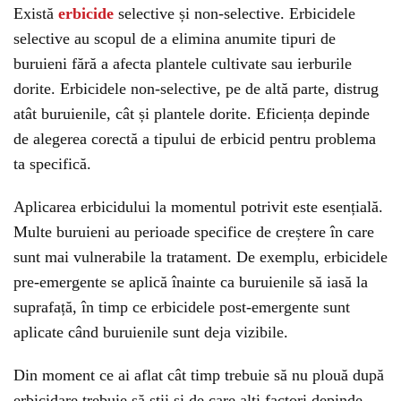
Există
erbicide
selective și non-selective. Erbicidele
selective au scopul de a elimina anumite tipuri de
buruieni fără a afecta plantele cultivate sau ierburile
dorite. Erbicidele non-selective, pe de altă parte, distrug
atât buruienile, cât și plantele dorite. Eficiența depinde
de alegerea corectă a tipului de erbicid pentru problema
ta specifică.
Aplicarea erbicidului la momentul potrivit este esențială.
Multe buruieni au perioade specifice de creștere în care
sunt mai vulnerabile la tratament. De exemplu, erbicidele
pre-emergente se aplică înainte ca buruienile să iasă la
suprafață, în timp ce erbicidele post-emergente sunt
aplicate când buruienile sunt deja vizibile.
Din moment ce ai aflat cât timp trebuie să nu plouă după
erbicidare trebuie să știi și de care alți factori depinde