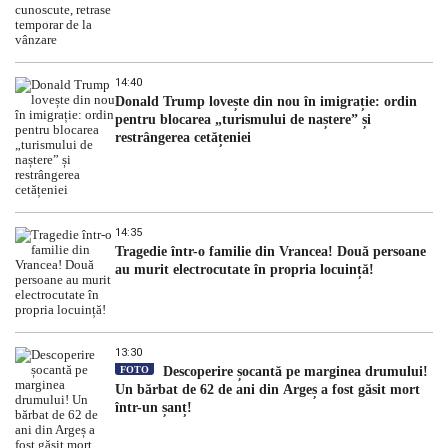
14:40
Donald Trump lovește din nou în imigrație: ordin
pentru blocarea „turismului de naștere” și
restrângerea cetățeniei
14:35
Tragedie într-o familie din Vrancea! Două persoane
au murit electrocutate în propria locuință!
13:30
FOTO
Descoperire șocantă pe marginea drumului!
Un bărbat de 62 de ani din Argeș a fost găsit mort
într-un șanț!