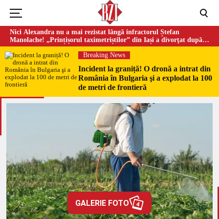
Nici Alexandra nu a mai rezistat lângă infractorul Ștefan
Manolache! „Prințișorul taximetriștilor” din Iași a divorţat după
doi ani de căsnicie
Breaking News
Incident la graniță! O dronă a intrat din
România în Bulgaria şi a explodat la 100
de metri de frontieră
GALERIE FOTO
4