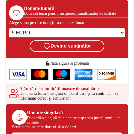
Donație lunară
Donează lunar pentru susținerea jurnalismului de calitate
Alege suma pe care dorești să o donezi lunar
Devino susținător
Plată sigură și protejată
Alătură-te comunității noastre de susținători
Donația ta lunară ne ajută să planificăm și să continuăm să
informăm corect și echidistant
Donație singulară
Donează o singură dată pentru susținerea jurnalismului de
calitate
Scrie suma pe care dorești să o donezi