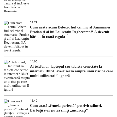
14:21
Cum arată acum Bebeto, fiul cel mic al Anamariei
Prodan și al lui Laurențiu Reghecampf! A devenit
bărbat în toată regula
14:00
Ai telefonul, laptopul sau tableta conectate la
internet? DNSC avertizează asupra unui risc pe care
mulți utilizatori îl ignoră
13:40
Cum arată „femeia perfectă” potrivit științei.
Bărbații s-ar putea simți „încurcați”