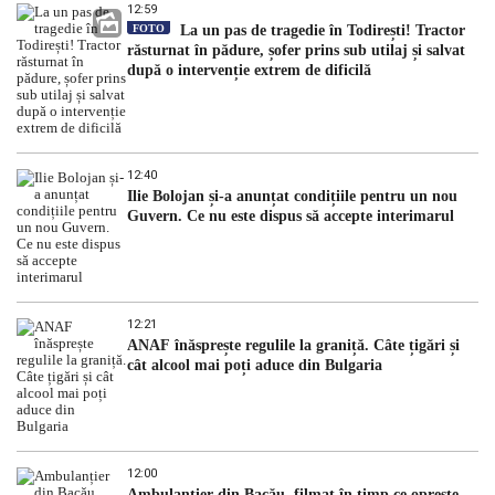
12:59
FOTO
La un pas de tragedie în Todirești! Tractor
răsturnat în pădure, șofer prins sub utilaj și salvat
după o intervenție extrem de dificilă
12:40
Ilie Bolojan și-a anunțat condițiile pentru un nou
Guvern. Ce nu este dispus să accepte interimarul
12:21
ANAF înăsprește regulile la graniță. Câte țigări și
cât alcool mai poți aduce din Bulgaria
12:00
Ambulanțier din Bacău, filmat în timp ce oprește