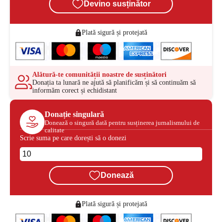
Devino susținător
Plată sigură și protejată
Alătură-te comunității noastre de susținători
Donația ta lunară ne ajută să planificăm și să continuăm să
informăm corect și echidistant
Donație singulară
Donează o singură dată pentru susținerea jurnalismului de
calitate
Scrie suma pe care dorești să o donezi
Donează
Plată sigură și protejată