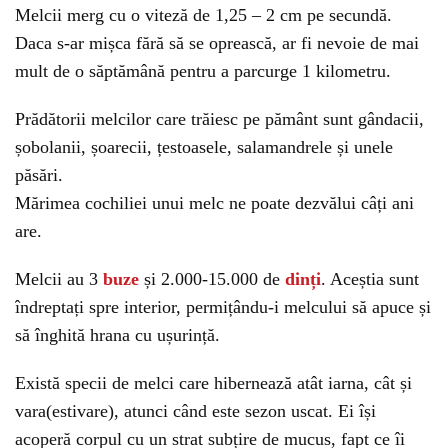
Melcii merg cu o viteză de 1,25 – 2 cm pe secundă.
Daca s-ar mișca fără să se oprească, ar fi nevoie de mai
mult de o săptămână pentru a parcurge 1 kilometru.
Prădătorii melcilor care trăiesc pe pământ sunt gândacii,
șobolanii, șoarecii, țestoasele, salamandrele și unele
păsări.
Mărimea cochiliei unui melc ne poate dezvălui câți ani
are.
Melcii au 3
buze
și 2.000-15.000 de
dinți
. Aceștia sunt
îndreptați spre interior, permițându-i melcului să apuce și
să înghită hrana cu ușurință.
Există specii de melci care hibernează atât iarna, cât și
vara(estivare), atunci când este sezon uscat. Ei își
acoperă corpul cu un strat subțire de mucus, fapt ce îi