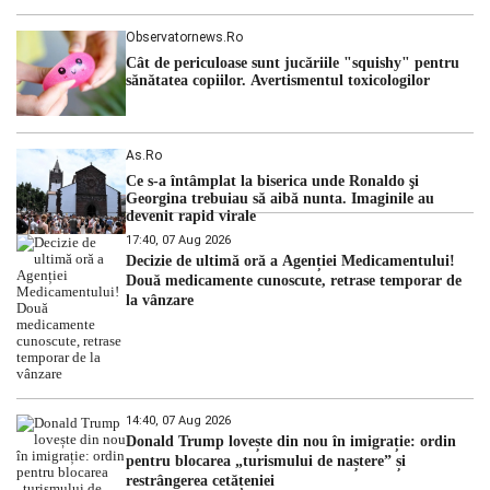
Observatornews.ro
Cât de periculoase sunt jucăriile "squishy" pentru
sănătatea copiilor. Avertismentul toxicologilor
As.ro
Ce s-a întâmplat la biserica unde Ronaldo şi
Georgina trebuiau să aibă nunta. Imaginile au
devenit rapid virale
17:40, 07 Aug 2026
Decizie de ultimă oră a Agenției Medicamentului!
Două medicamente cunoscute, retrase temporar de
la vânzare
14:40, 07 Aug 2026
Donald Trump lovește din nou în imigrație: ordin
pentru blocarea „turismului de naștere” și
restrângerea cetățeniei