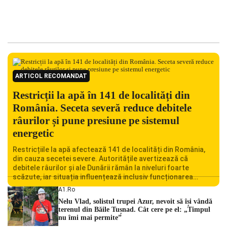
ARTICOL RECOMANDAT
Restricții la apă în 141 de localități din
România. Seceta severă reduce debitele
râurilor și pune presiune pe sistemul
energetic
Restricțiile la apă afectează 141 de localități din România,
din cauza secetei severe. Autoritățile avertizează că
debitele râurilor și ale Dunării rămân la niveluri foarte
scăzute, iar situația influențează inclusiv funcționarea
Centralei Nucleare de la Cernavodă. România se confruntă
A1.ro
cu una dintre cele mai dificile perioade din punct de vedere
Nelu Vlad, solistul trupei Azur, nevoit să își vândă
hidrologic din ultimii ani. Lipsa […]
terenul din Băile Tușnad. Cât cere pe el: „Timpul
nu îmi mai permite”