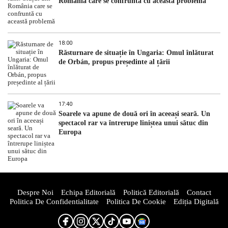
România care se confruntă cu această problemă
18:00
Răsturnare de situație în Ungaria: Omul înlăturat
de Orbán, propus președinte al țării
17:40
Soarele va apune de două ori în aceeași seară. Un
spectacol rar va întrerupe liniștea unui sătuc din
Europa
Despre Noi
Echipa Editorială
Politică Editorială
Contact
Politica De Confidentialitate
Politica De Cookie
Ediția Digitală