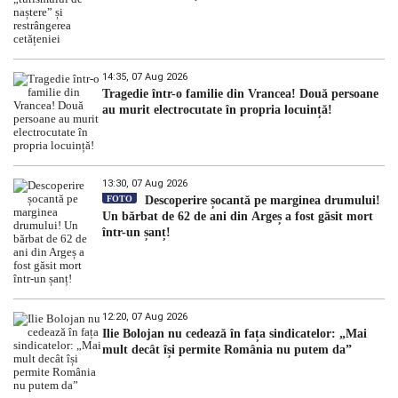
14:35, 07 Aug 2026
Tragedie într-o familie din Vrancea! Două persoane
au murit electrocutate în propria locuință!
13:30, 07 Aug 2026
FOTO
Descoperire șocantă pe marginea drumului!
Un bărbat de 62 de ani din Argeș a fost găsit mort
într-un șanț!
12:20, 07 Aug 2026
Ilie Bolojan nu cedează în fața sindicatelor: „Mai
mult decât își permite România nu putem da”