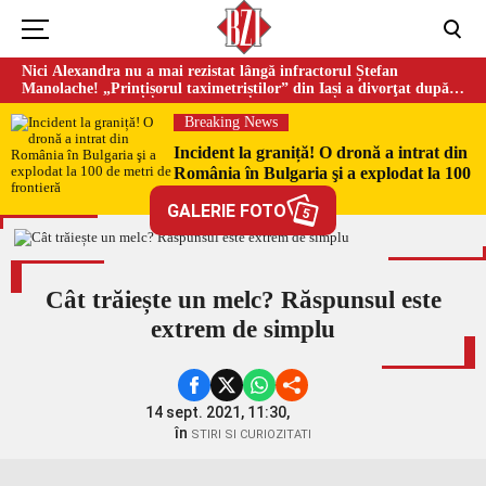
Nici Alexandra nu a mai rezistat lângă infractorul Ștefan
Manolache! „Prințișorul taximetriștilor” din Iași a divorţat după
doi ani de căsnicie
Breaking News
Incident la graniță! O dronă a intrat din
România în Bulgaria şi a explodat la 100
de metri de frontieră
GALERIE FOTO
5
Cât trăiește un melc? Răspunsul este
extrem de simplu
14 sept. 2021, 11:30,
în
STIRI SI CURIOZITATI