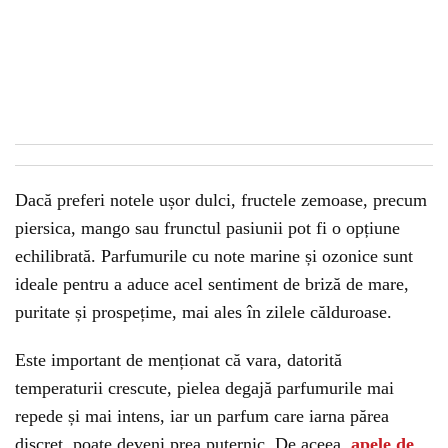
Dacă preferi notele ușor dulci, fructele zemoase, precum
piersica, mango sau frunctul pasiunii pot fi o opțiune
echilibrată. Parfumurile cu note marine și ozonice sunt
ideale pentru a aduce acel sentiment de briză de mare,
puritate și prospețime, mai ales în zilele călduroase.
Este important de menționat că vara, datorită
temperaturii crescute, pielea degajă parfumurile mai
repede și mai intens, iar un parfum care iarna părea
discret, poate deveni prea puternic. De aceea,
apele de