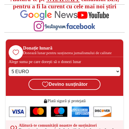
pentru a fi la curent cu cele mai noi știri
Donație lunară
Donează lunar pentru susținerea jurnalismului de calitate
Alege suma pe care dorești să o donezi lunar
Devino susținător
Plată sigură și protejată
Alătură-te comunității noastre de susținători