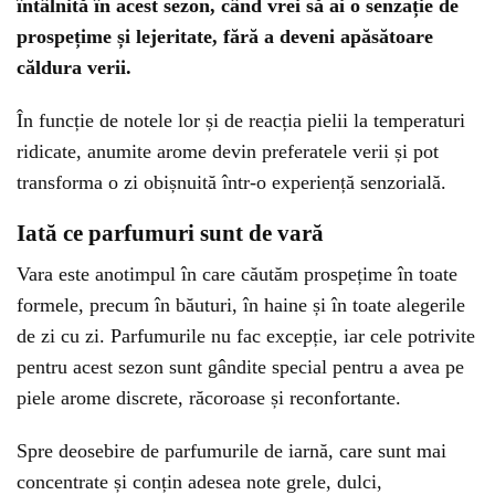
întâlnită în acest sezon, când vrei să ai o senzație de
prospețime și lejeritate, fără a deveni apăsătoare
căldura verii.
În funcție de notele lor și de reacția pielii la temperaturi
ridicate, anumite arome devin preferatele verii și pot
transforma o zi obișnuită într-o experiență senzorială.
Iată ce parfumuri sunt de vară
Vara este anotimpul în care căutăm prospețime în toate
formele, precum în băuturi, în haine și în toate alegerile
de zi cu zi. Parfumurile nu fac excepție, iar cele potrivite
pentru acest sezon sunt gândite special pentru a avea pe
piele arome discrete, răcoroase și reconfortante.
Spre deosebire de parfumurile de iarnă, care sunt mai
concentrate și conțin adesea note grele, dulci,