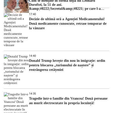
Cum se menţine în formă soţia lui Leonard
Doroftei, la 51 de ani.
&amp;#8222;Secretul&amp;#8221; pe care l-a
dezvăluit
17:40
Decizie de ultimă oră a Agenției Medicamentului!
Două medicamente cunoscute, retrase temporar de
la vânzare
14:40
Donald Trump lovește din nou în imigrație: ordin
pentru blocarea „turismului de naștere” și
restrângerea cetățeniei
14:35
Tragedie într-o familie din Vrancea! Două persoane
au murit electrocutate în propria locuință!