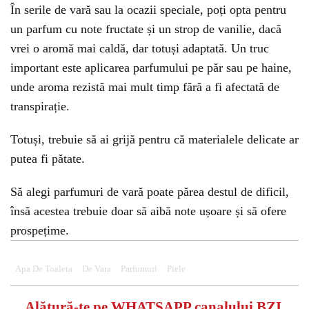
În serile de vară sau la ocazii speciale, poți opta pentru
un parfum cu note fructate și un strop de vanilie, dacă
vrei o aromă mai caldă, dar totuși adaptată. Un truc
important este aplicarea parfumului pe păr sau pe haine,
unde aroma rezistă mai mult timp fără a fi afectată de
transpirație.
Totuși, trebuie să ai grijă pentru că materialele delicate ar
putea fi pătate.
Să alegi parfumuri de vară poate părea destul de dificil,
însă acestea trebuie doar să aibă note ușoare și să ofere
prospețime.
Apa De Toaleta
De Vara
Parfumuri
Piele
Alătură-te pe
WHATSAPP
canalului BZI,