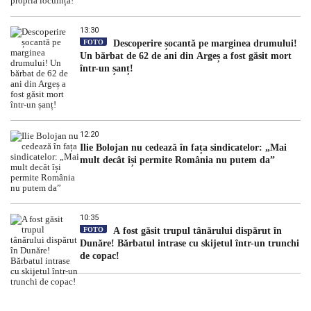
13:30
FOTO
Descoperire șocantă pe marginea drumului!
Un bărbat de 62 de ani din Argeș a fost găsit mort
într-un șanț!
12:20
Ilie Bolojan nu cedează în fața sindicatelor: „Mai
mult decât își permite România nu putem da”
10:35
FOTO
A fost găsit trupul tânărului dispărut în
Dunăre! Bărbatul intrase cu skijetul într-un trunchi
de copac!