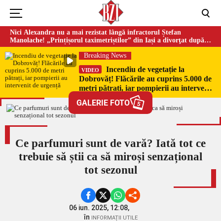
Nici Alexandra nu a mai rezistat lângă infractorul Ștefan
Manolache! „Prințișorul taximetriștilor” din Iași a divorţat după
doi ani de căsnicie
Breaking News
Incendiu de vegetație la
VIDEO
Dobrovăț! Flăcările au cuprins 5.000 de
metri pătrați, iar pompierii au intervenit
de urgență
GALERIE FOTO
5
Ce parfumuri sunt de vară? Iată tot ce
trebuie să știi ca să miroși senzațional
tot sezonul
06 iun. 2025, 12:08,
în
INFORMAȚII UTILE