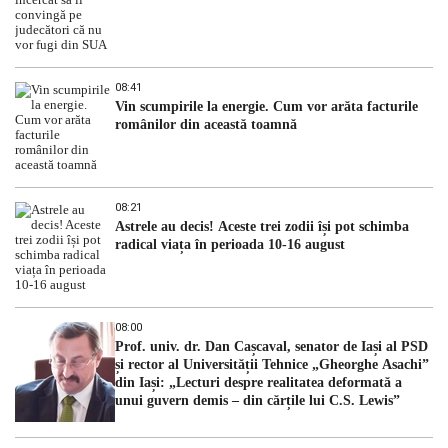
08:41
Vin scumpirile la energie. Cum vor arăta facturile
românilor din această toamnă
08:21
Astrele au decis! Aceste trei zodii își pot schimba
radical viața în perioada 10-16 august
08:00
Prof. univ. dr. Dan Cașcaval, senator de Iași al PSD
și rector al Universității Tehnice „Gheorghe Asachi”
din Iași: „Lecturi despre realitatea deformată a
unui guvern demis – din cărțile lui C.S. Lewis”