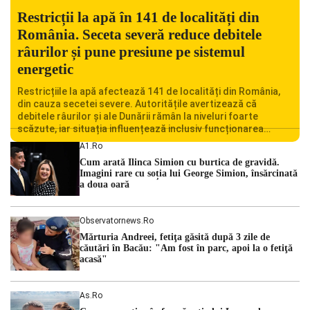
Restricții la apă în 141 de localități din
România. Seceta severă reduce debitele
râurilor și pune presiune pe sistemul
energetic
Restricțiile la apă afectează 141 de localități din România,
din cauza secetei severe. Autoritățile avertizează că
debitele râurilor și ale Dunării rămân la niveluri foarte
scăzute, iar situația influențează inclusiv funcționarea
Centralei Nucleare de la Cernavodă. România se confruntă
A1.ro
cu una dintre cele mai dificile perioade din punct de vedere
Cum arată Ilinca Simion cu burtica de gravidă.
hidrologic din ultimii ani. Lipsa […]
Imagini rare cu soția lui George Simion, însărcinată
a doua oară
Observatornews.ro
Mărturia Andreei, fetiţa găsită după 3 zile de
căutări în Bacău: "Am fost în parc, apoi la o fetiţă
acasă"
As.ro