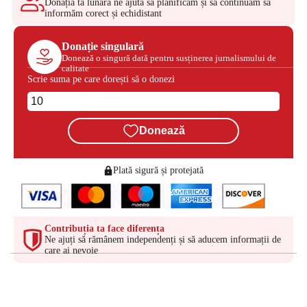
Donația ta lunară ne ajută să planificăm și să continuăm să
informăm corect și echidistant
Donație singulară
Donează o singură dată pentru susținerea jurnalismului de
calitate
Scrie suma pe care dorești să o donezi
Donează
Plată sigură și protejată
Contribuția ta face diferența
Ne ajuți să rămânem independenți și să aducem informații de
care ai nevoie