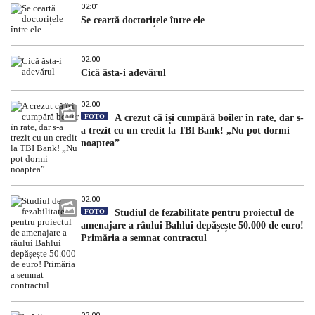
02:01
Se ceartă doctorițele între ele
02:00
Cică ăsta-i adevărul
02:00
FOTO
A crezut că își cumpără boiler în rate, dar s-
a trezit cu un credit la TBI Bank! „Nu pot dormi
noaptea”
02:00
FOTO
Studiul de fezabilitate pentru proiectul de
amenajare a râului Bahlui depășește 50.000 de euro!
Primăria a semnat contractul