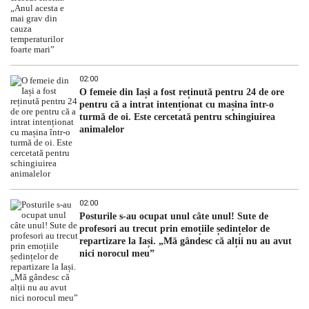
02:00
O femeie din Iași a fost reținută pentru 24 de ore
pentru că a intrat intenționat cu mașina într-o
turmă de oi. Este cercetată pentru schingiuirea
animalelor
02:00
Posturile s-au ocupat unul câte unul! Sute de
profesori au trecut prin emoțiile ședințelor de
repartizare la Iași. „Mă gândesc că alții nu au avut
nici norocul meu”