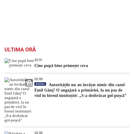
ULTIMA ORĂ
02:01
Cine pupă bine primește ceva
02:00
FOTO
Autoritățile nu au învățat nimic din cazul
Emil Gânj! O angajată a primăriei, la un pas de
viol în biroul instituției: „S-a dezbrăcat gol-pușcă”
02:00