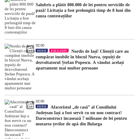
Salubris a plătit 800.000 de lei pentru serviciile de
pază! Licitația a fost prelungită timp de 8 luni din
cauza contestațiilor
02:00
FOTO
EXCLUSIV
Nordis de Iași! Clienții care au
cumpărat imobile în blocul Nueva, țepuiți de
dezvoltatorul Ștefan Popescu. A vândut același
apartament mai multor persoane
02:00
FOTO
Afaceristul „de casă” al Consiliului
Județean Iași a fost servit cu un nou contract!
Daroconstruct încasează 7 milioane de lei pentru
mutarea țevilor de apă din Bularga