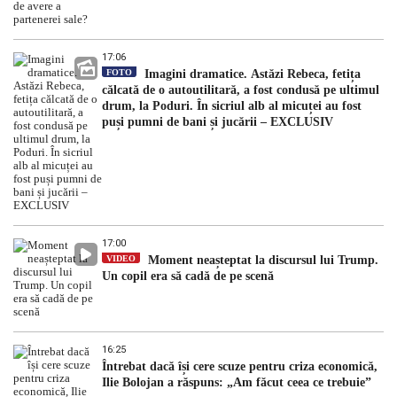
17:06
FOTO
Imagini dramatice. Astăzi Rebeca, fetița
călcată de o autoutilitară, a fost condusă pe ultimul
drum, la Poduri. În sicriul alb al micuței au fost
puși pumni de bani și jucării – EXCLUSIV
17:00
VIDEO
Moment neașteptat la discursul lui Trump.
Un copil era să cadă de pe scenă
16:25
Întrebat dacă își cere scuze pentru criza economică,
Ilie Bolojan a răspuns: „Am făcut ceea ce trebuie”