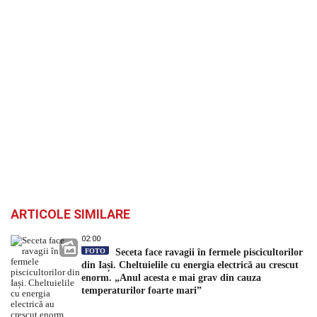
ARTICOLE SIMILARE
02:00
FOTO
Seceta face ravagii în fermele piscicultorilor
din Iași. Cheltuielile cu energia electrică au crescut
enorm. „Anul acesta e mai grav din cauza
temperaturilor foarte mari”