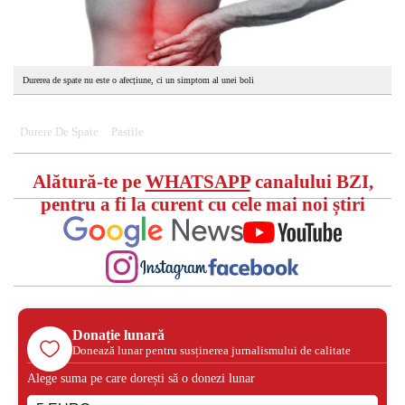
Durerea de spate nu este o afecțiune, ci un simptom al unei boli
Durere De Spate
Pastile
Alătură-te pe
WHATSAPP
canalului BZI,
pentru a fi la curent cu cele mai noi știri
Donație lunară
Donează lunar pentru susținerea jurnalismului de calitate
Alege suma pe care dorești să o donezi lunar