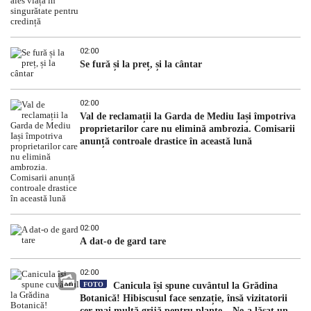
02:00
Se fură și la preț, și la cântar
02:00
Val de reclamații la Garda de Mediu Iași împotriva
proprietarilor care nu elimină ambrozia. Comisarii
anunță controale drastice în această lună
02:00
A dat-o de gard tare
02:00
FOTO
Canicula își spune cuvântul la Grădina
Botanică! Hibiscusul face senzație, însă vizitatorii
cer mai multă grijă pentru plante. „Ne-a lăsat un