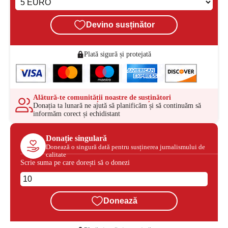
Devino susținător
Plată sigură și protejată
Alătură-te comunității noastre de susținători
Donația ta lunară ne ajută să planificăm și să continuăm să
informăm corect și echidistant
Donație singulară
Donează o singură dată pentru susținerea jurnalismului de
calitate
Scrie suma pe care dorești să o donezi
Donează