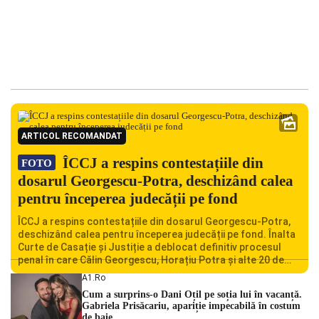
ARTICOL RECOMANDAT
ÎCCJ a respins contestațiile din
FOTO
dosarul Georgescu-Potra, deschizând calea
pentru începerea judecății pe fond
ÎCCJ a respins contestațiile din dosarul Georgescu-Potra,
deschizând calea pentru începerea judecății pe fond. Înalta
Curte de Casație și Justiție a deblocat definitiv procesul
penal în care Călin Georgescu, Horațiu Potra și alte 20 de
persoane sunt acuzați de acțiuni îndreptate împotriva
A1.ro
ordinii constituționale. În ședința din camera preliminară,
Cum a surprins-o Dani Oțil pe soția lui în vacanță.
judecătorii de la instanța supremă au […]
Gabriela Prisăcariu, apariție impecabilă în costum
de baie