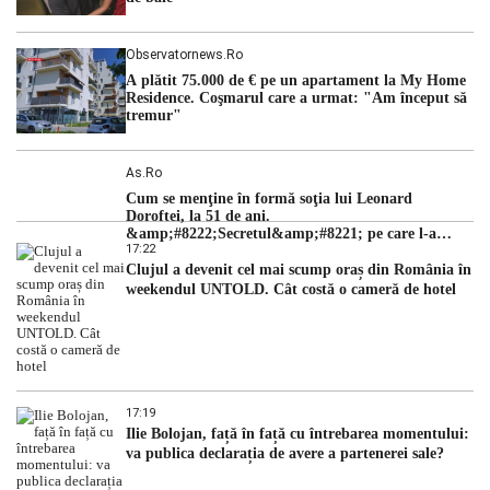
Observatornews.ro
A plătit 75.000 de € pe un apartament la My Home
Residence. Coşmarul care a urmat: "Am început să
tremur"
As.ro
Cum se menţine în formă soţia lui Leonard
Doroftei, la 51 de ani.
&amp;#8222;Secretul&amp;#8221; pe care l-a
17:22
dezvăluit
Clujul a devenit cel mai scump oraș din România în
weekendul UNTOLD. Cât costă o cameră de hotel
17:19
Ilie Bolojan, față în față cu întrebarea momentului:
va publica declarația de avere a partenerei sale?