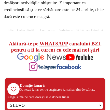
desfășori activitățile obișnuite. E important ca
credincioșii să știe ce sărbătoare este pe 24 aprilie, chiar
dacă este cu cruce neagră.
Biblie
Calea Sfintilor
Credinciosi
Sarbatoare
Sărbătoare Ortodoxi
Alătură-te pe
WHATSAPP
canalului BZI,
pentru a fi la curent cu cele mai noi știri
Donație lunară
Donează lunar pentru susținerea jurnalismului de calitate
Alege suma pe care dorești să o donezi lunar