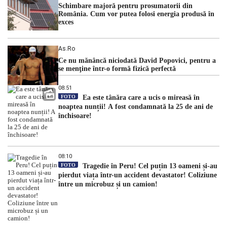
Schimbare majoră pentru prosumatorii din
România. Cum vor putea folosi energia produsă în
exces
As.ro
Ce nu mănâncă niciodată David Popovici, pentru a
se menţine într-o formă fizică perfectă
08:51
FOTO
Ea este tânăra care a ucis o mireasă în
noaptea nunții! A fost condamnată la 25 de ani de
închisoare!
08:10
FOTO
Tragedie în Peru! Cel puțin 13 oameni și-au
pierdut viața într-un accident devastator! Coliziune
între un microbuz și un camion!