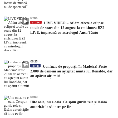
09:05
VIDEO
LIVE VIDEO – Aflăm efectele eclipsei
totale de soare din 12 august la emisiunea BZI
LIVE, împreună cu astrologul Anca Tăutu
08:25
FOTO
Confuzie de proporții în Madeira! Peste
2.000 de oameni au așteptat nunta lui Ronaldo, dar
au apărut alți miri
08:00
Uite oaia, nu e oaia. Ce spun gurile rele și lăsăm
autoritățile să intre pe fir