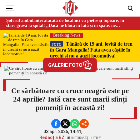
Șoferul ambulanței atacată de localnici cu pietre și topoare, în
stare gravă la spital! ,,Dacă ne bloca în față și în spate, ne
omorau…”
Breaking News
Tânără de 19 ani, lovită de tren
FOTO
în Gara Mangalia! Fata avea căștile în
urechi și nu a auzit locomotiva!
GALERIE FOTO
3
Ce sărbătoare cu cruce neagră este pe
24 aprilie? Iată care sunt marii sfinți
pomeniți în această zi!
03 apr. 2025, 14:41,
Redacția BZI
în
INFORMAȚII UTILE