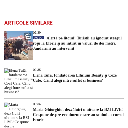
ARTICOLE SIMILARE
09:39
FOTO
Alertă pe litoral! Turiștii au ignorat steagul
roșu la Eforie și au intrat în valuri de doi metri.
Jandarmii au intervenit
09:35
Elena Tufă, fondatoarea Ellisium Beauty și Cozé
Cafe: Când alegi între suflet și business?
09:34
Maria Ghiorghiu, dezvăluiri uluitoare la BZI LIVE!
Ce spune despre evenimente care au schimbat cursul
istoriei