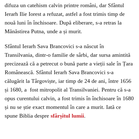
difuza un catehism calvin printre români, dar Sfântul
Ierarh Ilie Iorest a refuzat, astfel a fost trimis timp de
nouă luni în închisoare. După eliberare, s-a retras la
Mănăstirea Putna, unde a și murit.
Sfântul Ierarh Sava Brancovici s-a născut în
Transilvania, dintr-o familie de sârbi, dar sursa amintită
precizează că a petrecut o bună parte a vieții sale în Țara
Românească. Sfântul Ierarh Sava Brancovici s-a
călugărit la Târgoviște, iar timp de 24 de ani, între 1656
și 1680, a fost mitropolit al Transilvaniei. Pentru că s-a
opus curentului calvin, a fost trimis în închisoare în 1680
și nu se știe exact momentul în care a murit. Iată ce
spune Biblia despre
sfârșitul lumii
.