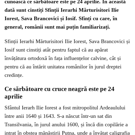
cunoască ce sărbătoare este pe 24 aprilie. În această
dată sunt cinstiți Sfinții Ierarhi Mărturisitori Ilie
Iorest, Sava Brancovici și Iosif. Sfinți cu care, în
general, românii sunt mai puțin familiarizați.
Sfinții Ierarhi Mărturisitori Ilie Iorest, Sava Brancovici și
Iosif sunt cinstiți atât pentru faptul că au apărat
învățătura ortodoxă în fața influențelor calvine, cât și
pentru că au întărit unitatea românilor în jurul dreptei
credințe.
Ce sărbătoare cu cruce neagră este pe 24
aprilie
Sfântul Ierarh Ilie Iorest a fost mitropolitul Ardeaulului
între anii 1640 și 1643. S-a născut într-un sat din
Transilvania, în jurul anului 1600, și încă din copilărie a
intrat în obștea mănăstirii Putna, unde a învățat caligrafia