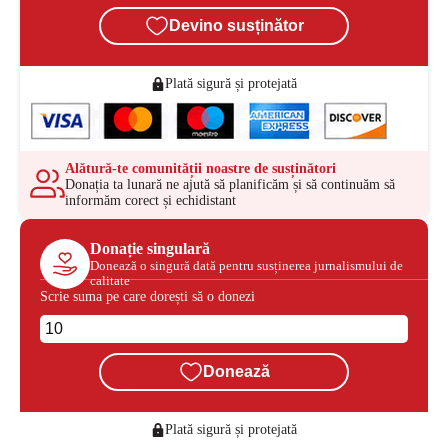
Devino susținător
Plată sigură și protejată
Alătură-te comunității noastre de susținători
Donația ta lunară ne ajută să planificăm și să continuăm să
informăm corect și echidistant
Donație singulară
Donează o singură dată pentru susținerea jurnalismului de
calitate
Scrie suma pe care dorești să o donezi
Donează
Plată sigură și protejată