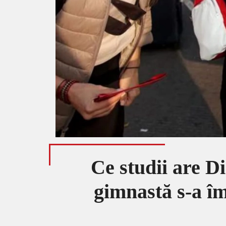
Ce studii are D
gimnastă s-a îm