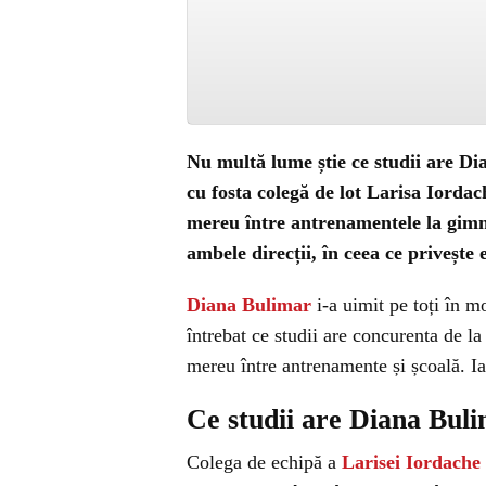
Nu multă lume știe ce studii are Di
cu fosta colegă de lot Larisa Iorda
mereu între antrenamentele la gimna
ambele direcții, în ceea ce privește 
Diana Bulimar
i-a uimit pe toți în m
întrebat ce studii are concurenta de l
mereu între antrenamente și școală. Ia
Ce studii are Diana Bul
Colega de echipă a
Larisei Iordache