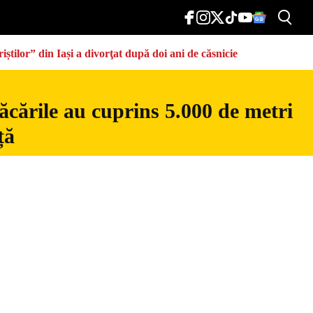
știlor” din Iași a divorţat după doi ani de căsnicie
ăcările au cuprins 5.000 de metri
ță