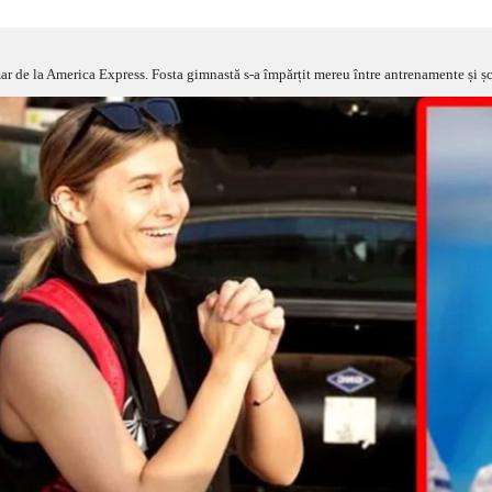
ar de la America Express. Fosta gimnastă s-a împărțit mereu între antrenamente și ș