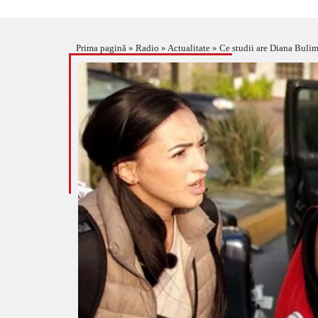
Prima pagină
»
Radio
»
Actualitate
»
Ce studii are Diana Bulim