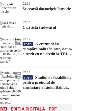
02:01
Se ceartă doctorițele între ele
02:00
Cică ăsta-i adevărul
02:00
A crezut că își
FOTO
cumpără boiler în rate, dar s-
a trezit cu un credit la TBI
Bank! „Nu pot dormi
noaptea”
02:00
Studiul de fezabilitate
FOTO
pentru proiectul de
amenajare a râului Bahlui
depășește 50.000 de euro!
Primăria a semnat contractul
BZI - EDITIA DIGITALĂ - PDF