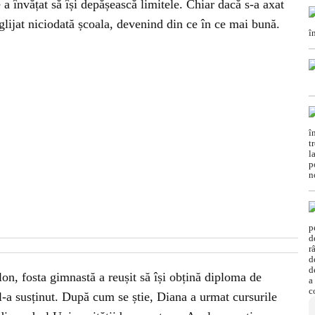
a învățat să își depășească limitele. Chiar dacă s-a axat
eglijat niciodată școala, devenind din ce în ce mai bună.
lon, fosta gimnastă a reușit să își obțină diploma de
l-a susținut. După cum se știe, Diana a urmat cursurile