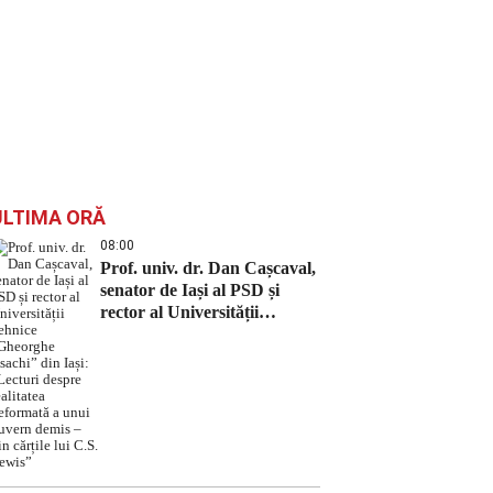
ULTIMA ORĂ
08:00
Prof. univ. dr. Dan Cașcaval,
senator de Iași al PSD și
rector al Universității
Tehnice „Gheorghe Asachi”
din Iași: „Lecturi despre
realitatea deformată a unui
guvern demis – din cărțile lui
C.S. Lewis”