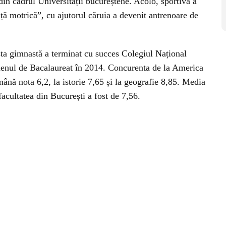
 din cadrul Universității bucureștene. Acolo, sportiva a
ță motrică”, cu ajutorul căruia a devenit antrenoare de
fosta gimnastă a terminat cu succes Colegiul Național
enul de Bacalaureat în 2014. Concurenta de la America
mână nota 6,2, la istorie 7,65 și la geografie 8,85. Media
a facultatea din București a fost de 7,56.