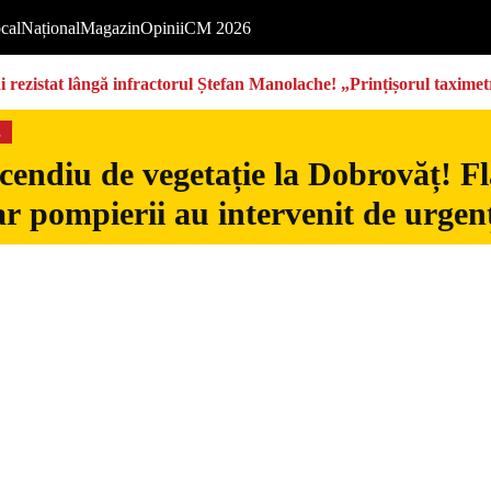
cal
Național
Magazin
Opinii
CM 2026
rezistat lângă infractorul Ștefan Manolache! „Prințișorul taximetri
s
cendiu de vegetație la Dobrovăț! Fl
iar pompierii au intervenit de urgen