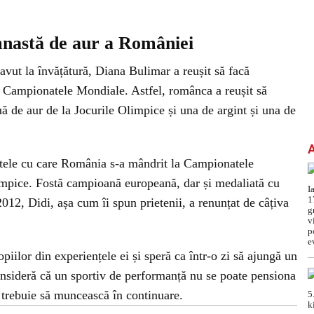
mnastă de aur a României
 avut la învățătură, Diana Bulimar a reușit să facă
a Campionatele Mondiale. Astfel, românca a reușit să
ă de aur de la Jocurile Olimpice și una de argint și una de
tele cu care România s-a mândrit la Campionatele
impice. Fostă campioană europeană, dar și medaliată cu
12, Didi, așa cum îi spun prietenii, a renunțat de câțiva
iilor din experiențele ei și speră ca într-o zi să ajungă un
nsideră că un sportiv de performanță nu se poate pensiona
i trebuie să muncească în continuare.