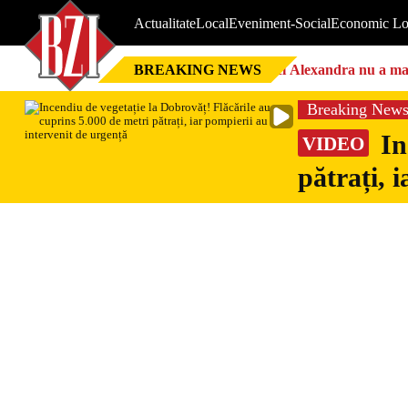
Actualitate
Local
Eveniment-Social
Economic Lo
BREAKING NEWS
Nici Alexandra nu a mai 
Breaking New
In
VIDEO
pătrați, 