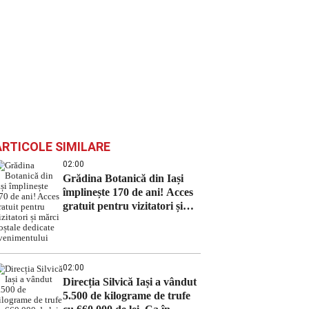
ARTICOLE SIMILARE
02:00
Grădina Botanică din Iași
împlinește 170 de ani! Acces
gratuit pentru vizitatori și
mărci poștale dedicate
evenimentului
02:00
Direcția Silvică Iași a vândut
5.500 de kilograme de trufe