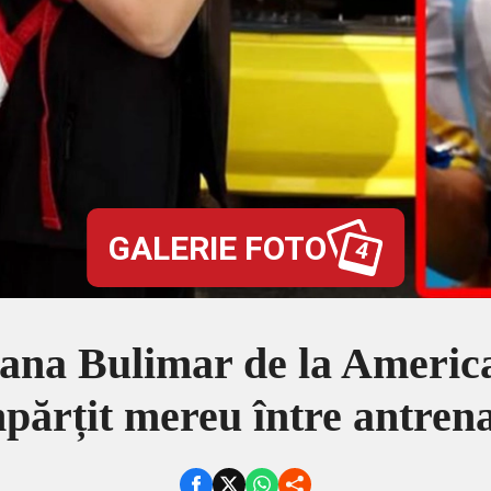
GALERIE FOTO
4
iana Bulimar de la Americ
părțit mereu între antren