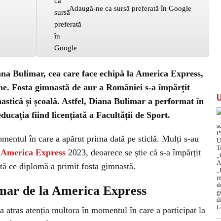
Adaugă-ne ca sursă preferată în Google
ana Bulimar, cea care face echipă la America Express,
che. Fosta gimnastă de aur a României s-a împărțit
stică și școală. Astfel, Diana Bulimar a performat în
educația fiind licențiată a Facultății de Sport.
omentul în care a apărut prima dată pe sticlă. Mulți s-au
a
America Express
2023, deoarece se știe că s-a împărțit
tă ce diplomă a primit fosta gimnastă.
imar de la America Express
a atras atenția multora în momentul în care a participat la