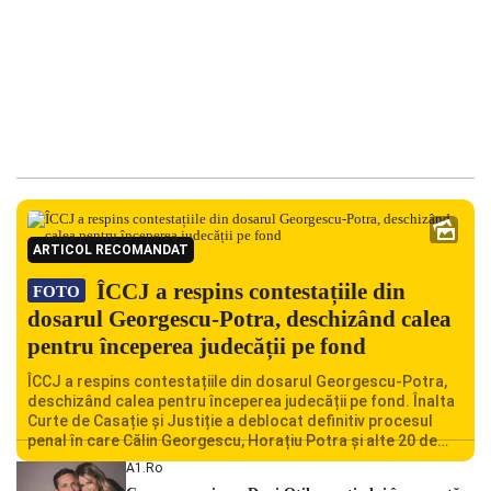
ARTICOL RECOMANDAT
ÎCCJ a respins contestațiile din
FOTO
dosarul Georgescu-Potra, deschizând calea
pentru începerea judecății pe fond
ÎCCJ a respins contestațiile din dosarul Georgescu-Potra,
deschizând calea pentru începerea judecății pe fond. Înalta
Curte de Casație și Justiție a deblocat definitiv procesul
penal în care Călin Georgescu, Horațiu Potra și alte 20 de
persoane sunt acuzați de acțiuni îndreptate împotriva
A1.ro
ordinii constituționale. În ședința din camera preliminară,