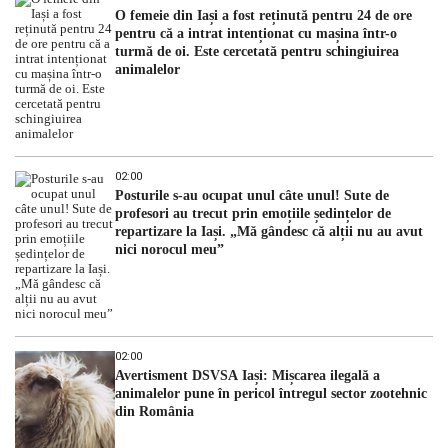
O femeie din Iași a fost reținută pentru 24 de ore
pentru că a intrat intenționat cu mașina într-o
turmă de oi. Este cercetată pentru schingiuirea
animalelor
02:00
Posturile s-au ocupat unul câte unul! Sute de
profesori au trecut prin emoțiile ședințelor de
repartizare la Iași. „Mă gândesc că alții nu au avut
nici norocul meu”
02:00
Avertisment DSVSA Iași: Mișcarea ilegală a
animalelor pune în pericol întregul sector zootehnic
din România