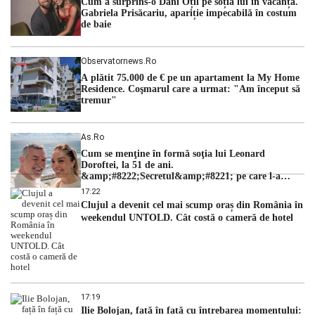
Cum a surprins-o Dani Oțil pe soția lui în vacanță.
judecătorii de la instanța supremă au […]
Gabriela Prisăcariu, apariție impecabilă în costum
de baie
Observatornews.ro
A plătit 75.000 de € pe un apartament la My Home
Residence. Coşmarul care a urmat: "Am început să
tremur"
As.ro
Cum se menţine în formă soţia lui Leonard
Doroftei, la 51 de ani.
&amp;#8222;Secretul&amp;#8221; pe care l-a
dezvăluit
17:22
Clujul a devenit cel mai scump oraș din România în
weekendul UNTOLD. Cât costă o cameră de hotel
17:19
Ilie Bolojan, față în față cu întrebarea momentului: