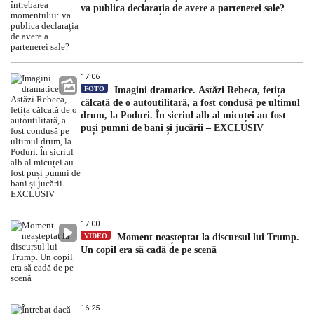
va publica declarația de avere a partenerei sale?
17:06
FOTO
Imagini dramatice. Astăzi Rebeca, fetița
călcată de o autoutilitară, a fost condusă pe ultimul
drum, la Poduri. În sicriul alb al micuței au fost
puși pumni de bani și jucării – EXCLUSIV
17:00
VIDEO
Moment neașteptat la discursul lui Trump.
Un copil era să cadă de pe scenă
16:25