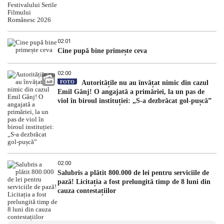
02:01
Cine pupă bine primește ceva
02:00
FOTO
Autoritățile nu au învățat nimic din cazul
Emil Gânj! O angajată a primăriei, la un pas de
viol în biroul instituției: „S-a dezbrăcat gol-pușcă”
02:00
Salubris a plătit 800.000 de lei pentru serviciile de
pază! Licitația a fost prelungită timp de 8 luni din
cauza contestațiilor