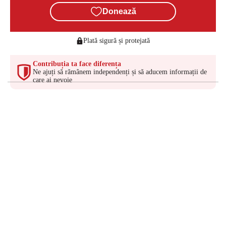
Donează
Plată sigură și protejată
Contribuția ta face diferența
Ne ajuți să rămânem independenți și să aducem informații de
care ai nevoie