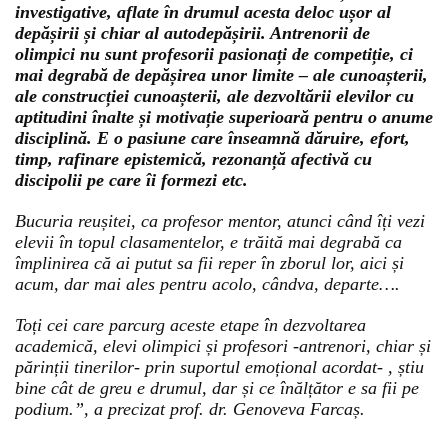
investigative, aflate în drumul acesta deloc ușor al
depășirii și chiar al autodepășirii. Antrenorii de
olimpici nu sunt profesorii pasionați de competiție, ci
mai degrabă de depășirea unor limite – ale cunoașterii,
ale construcției cunoașterii, ale dezvoltării elevilor cu
aptitudini înalte și motivație superioară pentru o anume
disciplină. E o pasiune care înseamnă dăruire, efort,
timp, rafinare epistemică, rezonanță afectivă cu
discipolii pe care îi formezi etc.
Bucuria reușitei, ca profesor mentor, atunci când îți vezi
elevii în topul clasamentelor, e trăită mai degrabă ca
împlinirea că ai putut sa fii reper în zborul lor, aici și
acum, dar mai ales pentru acolo, cândva, departe….
Toți cei care parcurg aceste etape în dezvoltarea
academică, elevi olimpici și profesori -antrenori, chiar și
părinții tinerilor- prin suportul emoțional acordat- , știu
bine cât de greu e drumul, dar și ce înălțător e sa fii pe
podium.”, a precizat prof. dr. Genoveva Farcaș.