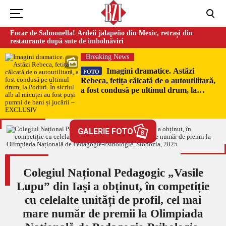
Focar de Salmonella! Ardeii jalapeño din Mexic, retrași din
restaurante după sute de îmbolnăviri
Breaking News
Imagini dramatice. Astăzi
FOTO
Rebeca, fetița călcată de o autoutilitară,
a fost condusă pe ultimul drum, la
Poduri. În sicriul alb al micuței au fost
puși pumni de bani și jucării –
EXCLUSIV
GALERIE FOTO
8
Colegiul Național Pedagogic „Vasile
Lupu” din Iași a obținut, în competiție
cu celelalte unități de profil, cel mai
mare număr de premii la Olimpiada