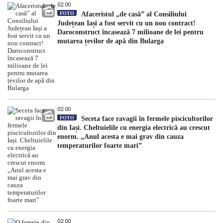
02:00
FOTO
Afaceristul „de casă” al Consiliului
Județean Iași a fost servit cu un nou contract!
Daroconstruct încasează 7 milioane de lei pentru
mutarea țevilor de apă din Bularga
02:00
FOTO
Seceta face ravagii în fermele piscicultorilor
din Iași. Cheltuielile cu energia electrică au crescut
enorm. „Anul acesta e mai grav din cauza
temperaturilor foarte mari”
02:00