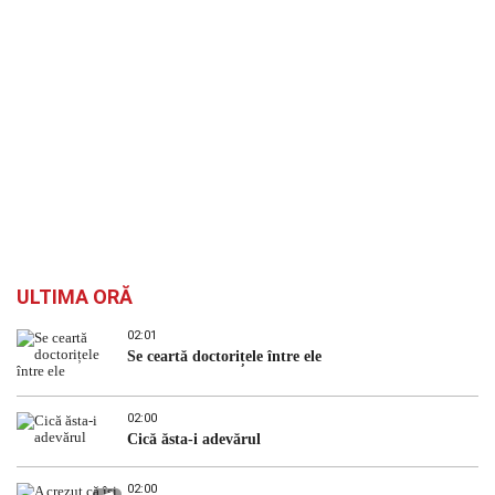
ULTIMA ORĂ
02:01
Se ceartă doctorițele între ele
02:00
Cică ăsta-i adevărul
02:00