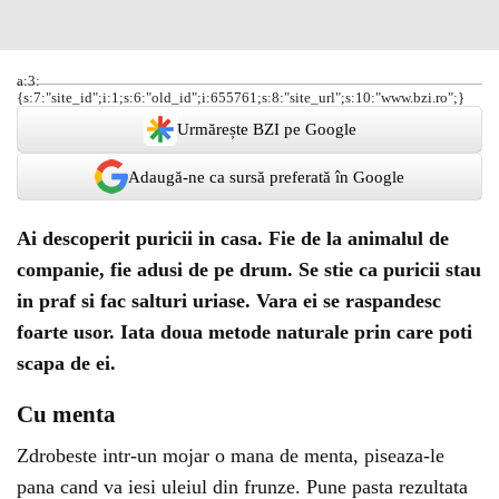
a:3:
{s:7:"site_id";i:1;s:6:"old_id";i:655761;s:8:"site_url";s:10:"www.bzi.ro";}
Urmărește BZI pe Google
Adaugă-ne ca sursă preferată în Google
Ai descoperit puricii in casa. Fie de la animalul de
companie, fie adusi de pe drum. Se stie ca puricii stau
in praf si fac salturi uriase. Vara ei se raspandesc
foarte usor. Iata doua metode naturale prin care poti
scapa de ei.
Cu menta
Zdrobeste intr-un mojar o mana de menta, piseaza-le
pana cand va iesi uleiul din frunze. Pune pasta rezultata