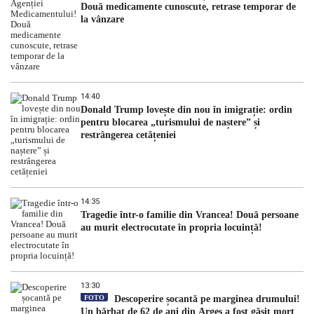
Două medicamente cunoscute, retrase temporar de
la vânzare
14:40
Donald Trump lovește din nou în imigrație: ordin
pentru blocarea „turismului de naștere” și
restrângerea cetățeniei
14:35
Tragedie într-o familie din Vrancea! Două persoane
au murit electrocutate în propria locuință!
13:30
FOTO
Descoperire șocantă pe marginea drumului!
Un bărbat de 62 de ani din Argeș a fost găsit mort