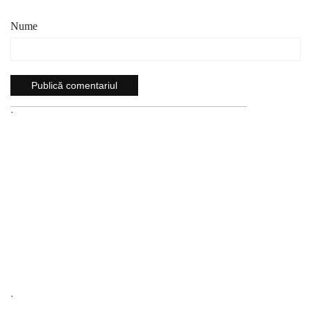
Nume
`
`