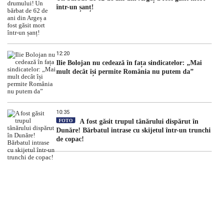
într-un șanț!
12:20
Ilie Bolojan nu cedează în fața sindicatelor: „Mai
mult decât își permite România nu putem da”
10:35
FOTO
A fost găsit trupul tânărului dispărut în
Dunăre! Bărbatul intrase cu skijetul într-un trunchi
de copac!