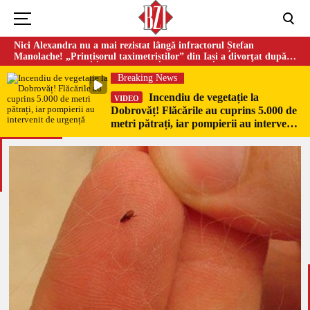
Nici Alexandra nu a mai rezistat lângă infractorul Ștefan
Manolache! „Prințișorul taximetriștilor” din Iași a divorţat după
doi ani de căsnicie
Breaking News
Incendiu de vegetație la
VIDEO
Dobrovăț! Flăcările au cuprins 5.000 de
metri pătrați, iar pompierii au intervenit
de urgență