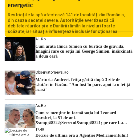
energetic
Restricțiile la apă afectează 141 de localități din România,
din cauza secetei severe. Autoritățile avertizează că
debitele râurilor și ale Dunării rămân la niveluri foarte
scăzute, iar situația influențează inclusiv funcționarea
Centralei Nucleare de la Cernavodă. România se confruntă
A1.ro
cu una dintre cele mai dificile perioade din punct de vedere
Cum arată Ilinca Simion cu burtica de gravidă.
hidrologic din ultimii ani. Lipsa […]
Imagini rare cu soția lui George Simion, însărcinată
a doua oară
Observatornews.ro
Mărturia Andreei, fetiţa găsită după 3 zile de
căutări în Bacău: "Am fost în parc, apoi la o fetiţă
acasă"
As.ro
Cum se menţine în formă soţia lui Leonard
Doroftei, la 51 de ani.
&amp;#8222;Secretul&amp;#8221; pe care l-a
dezvăluit
17:40
Decizie de ultimă oră a Agenției Medicamentului!