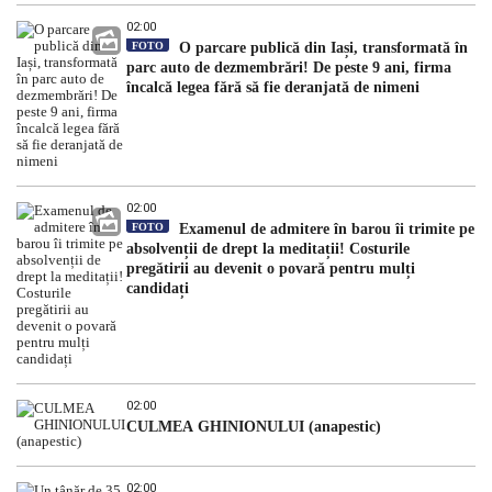
02:00
FOTO
O parcare publică din Iași, transformată în
parc auto de dezmembrări! De peste 9 ani, firma
încalcă legea fără să fie deranjată de nimeni
02:00
FOTO
Examenul de admitere în barou îi trimite pe
absolvenții de drept la meditații! Costurile
pregătirii au devenit o povară pentru mulți
candidați
02:00
CULMEA GHINIONULUI (anapestic)
02:00