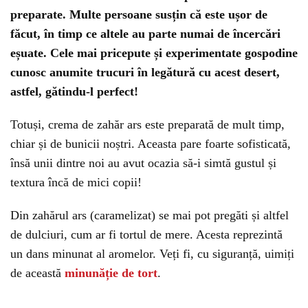
preparate. Multe persoane susțin că este ușor de
făcut, în timp ce altele au parte numai de încercări
eșuate. Cele mai pricepute și experimentate gospodine
cunosc anumite trucuri în legătură cu acest desert,
astfel, gătindu-l perfect!
Totuși, crema de zahăr ars este preparată de mult timp,
chiar și de bunicii noștri. Aceasta pare foarte sofisticată,
însă unii dintre noi au avut ocazia să-i simtă gustul și
textura încă de mici copii!
Din zahărul ars (caramelizat) se mai pot pregăti și altfel
de dulciuri, cum ar fi tortul de mere. Acesta reprezintă
un dans minunat al aromelor. Veți fi, cu siguranță, uimiți
de această
minunăție de tort
.