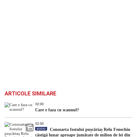
ARTICOLE SIMILARE
02:00
Care e faza cu scaunul?
02:00
FOTO
Consoarta fostului pușcăriaș Relu Fenechiu
câștigă lunar aproape jumătate de milion de lei din