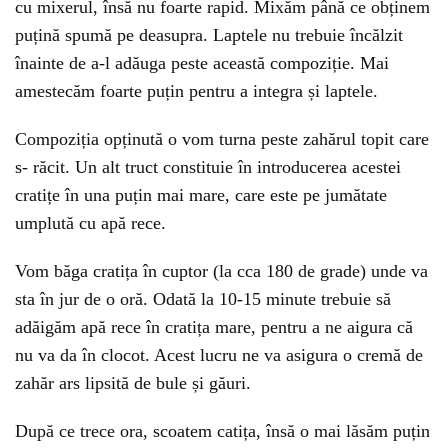
cu mixerul, însă nu foarte rapid. Mixăm până ce obținem
puțină spumă pe deasupra. Laptele nu trebuie încălzit
înainte de a-l adăuga peste această compoziție. Mai
amestecăm foarte puțin pentru a integra și laptele.
Compoziția opținută o vom turna peste zahărul topit care
s- răcit. Un alt truct constituie în introducerea acestei
cratițe în una puțin mai mare, care este pe jumătate
umplută cu apă rece.
Vom băga cratița în cuptor (la cca 180 de grade) unde va
sta în jur de o oră. Odată la 10-15 minute trebuie să
adăigăm apă rece în cratița mare, pentru a ne aigura că
nu va da în clocot. Acest lucru ne va asigura o cremă de
zahăr ars lipsită de bule și găuri.
După ce trece ora, scoatem catița, însă o mai lăsăm puțin