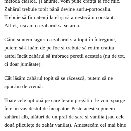
metoda clasică, și anume, vom pune cratița la foc mic.
Zahărul trebuie topit până devine auriu-portocaliu.
Trebuie să fim atenți la el și să amestecăm constant.
Altfel, riscăm ca zahărul să se ardă.
Când suntem siguri că zahărul s-a topit în întregime,
putem să-l luăm de pe foc și trebuie să rotim cratița
astfel încât zahărul să îmbrace pereții acesteia (nu de tot,
ci doar jumătate).
Cât lăsăm zahărul topit să se răcească, putem să ne
apucăm de cremă.
Toate cele opt ouă pe care le-am pregătim le vom sparge
într-un vas destul de încăpător. Peste acestea punem
zahărul alb, alături de un praf de sare și vanilia (sau cele
două pliculețe de zahăr vanilat). Amestecăm cel mai bine