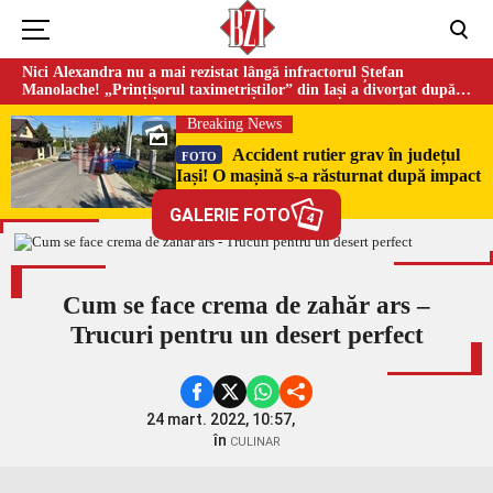
Nici Alexandra nu a mai rezistat lângă infractorul Ștefan
Manolache! „Prințișorul taximetriștilor” din Iași a divorţat după
doi ani de căsnicie
Breaking News
Accident rutier grav în județul
FOTO
Iași! O mașină s-a răsturnat după impact
– UPDATE
GALERIE FOTO
4
Cum se face crema de zahăr ars –
Trucuri pentru un desert perfect
24 mart. 2022, 10:57,
în
CULINAR