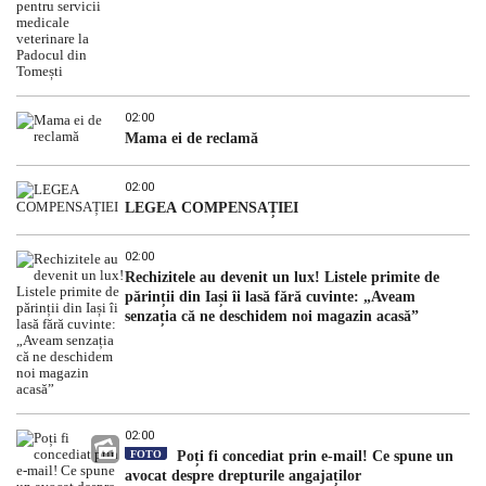
02:00
Mama ei de reclamă
02:00
LEGEA COMPENSAȚIEI
02:00
Rechizitele au devenit un lux! Listele primite de
părinții din Iași îi lasă fără cuvinte: „Aveam
senzația că ne deschidem noi magazin acasă”
02:00
FOTO
Poți fi concediat prin e-mail! Ce spune un
avocat despre drepturile angajaților