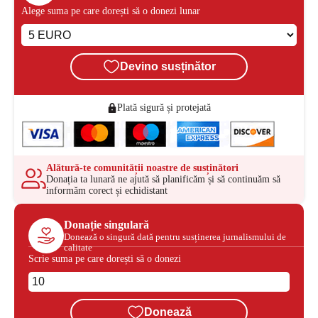
Alege suma pe care dorești să o donezi lunar
Devino susținător
Plată sigură și protejată
Alătură-te comunității noastre de susținători
Donația ta lunară ne ajută să planificăm și să continuăm să
informăm corect și echidistant
Donație singulară
Donează o singură dată pentru susținerea jurnalismului de
calitate
Scrie suma pe care dorești să o donezi
Donează