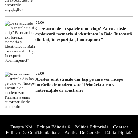
02:00
Ce se ascunde în spatele unui chip? Patru artiste
explorează memoria și identitatea la Baia Turcească
din Iași, în expoziția „Contrapunct”
02:00
Acestea sunt străzile din Iași pe care vor începe
lucrările de modernizare! Primăria a emis
autorizațiile de construire
Despre Noi
Echipa Editorială
Politică Editorială
Contact
Politica De Confidentialitate
Politica De Cookie
Ediția Digitală