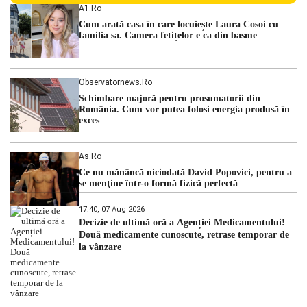
Centralei Nucleare de la Cernavodă. România se confruntă
A1.ro
cu una dintre cele mai dificile perioade din punct de vedere
Cum arată casa în care locuiește Laura Cosoi cu
hidrologic din ultimii ani. Lipsa […]
familia sa. Camera fetițelor e ca din basme
Observatornews.ro
Schimbare majoră pentru prosumatorii din
România. Cum vor putea folosi energia produsă în
exces
As.ro
Ce nu mănâncă niciodată David Popovici, pentru a
se menţine într-o formă fizică perfectă
17:40, 07 Aug 2026
Decizie de ultimă oră a Agenției Medicamentului!
Două medicamente cunoscute, retrase temporar de
la vânzare