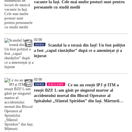
vacante la Iași. Cele mai multe posturi sunt pentru
persoanele cu studii medii
02:00
FOTO
Scandal la o terasă din Iași! Un fost polițist
a fost „capul răutăților” după ce a amenințat și a
înjurat
02:00
FOTO
EXCLUSIV
Ce nu au reușit IPJ și ITM a
reușit BZI! L-am găsit pe singurul martor al
accidentului mortal din Blocul Operator al
Spitalului „Sfântul Spiridon” din Iași. Mărturii
halucinante: „După incident, mi-a spus să am grijă
ce spun”