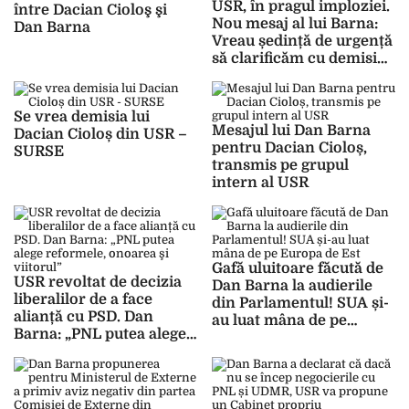
USR, în pragul imploziei.
între Dacian Cioloş şi
Nou mesaj al lui Barna:
Dan Barna
Vreau ședință de urgență
să clarificăm cu demisia
președintelui
Se vrea demisia lui
Mesajul lui Dan Barna
Dacian Cioloș din USR –
pentru Dacian Cioloș,
SURSE
transmis pe grupul
intern al USR
Gafă uluitoare făcută de
USR revoltat de decizia
Dan Barna la audierile
liberalilor de a face
din Parlamentul! SUA și-
alianță cu PSD. Dan
au luat mâna de pe
Barna: „PNL putea alege
Europa de Est
reformele, onoarea şi
viitorul”