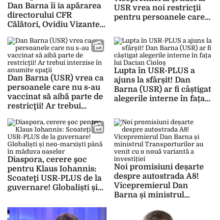
Dan Barna îi ia apărarea
USR vrea noi restricţii
directorului CFR
pentru persoanele care
Călători, Ovidiu Vizante,
nu s-au vaccinat:
după ce 30 de copii şi alte
Persoanele vaccinate să
sute de persoane au
meargă la mall în
rămas blocate în câmp,
weekend, restul, în
fără apă, 8 ore
cursul săptămânii
Lupta în USR-PLUS a
Dan Barna (USR) vrea ca
ajuns la sfârșit! Dan
persoanele care nu s-au
Barna (USR) ar fi câștigat
vaccinat să aibă parte de
alegerile interne în fața
restricţii! Ar trebui
lui Dacian Cioloș
interzise în anumite
spaţii
Diaspora, cerere şoc
Noi promisiuni deșarte
pentru Klaus Iohannis:
despre autostrada A8!
Scoateţi USR-PLUS de la
Vicepremierul Dan
guvernare! Globaliști și
Barna și ministrul
neo-marxiști până în
Transporturilor au venit
măduva oaselor
cu o nouă variantă a