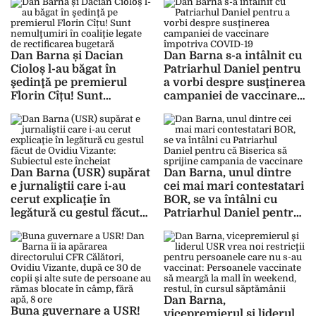
cu premierul Florin Cîțu
Dan Barna și Dacian
Dan Barna s-a intâlnit cu
Cioloș l-au băgat în
Patriarhul Daniel pentru
şedinţă pe premierul
a vorbi despre susţinerea
Florin Cîțu! Sunt
campaniei de vaccinare
nemulţumiri în coaliţie
împotriva COVID-19
legate de rectificarea
bugetară
Dan Barna (USR) supărat
Dan Barna, unul dintre
e jurnaliştii care i-au
cei mai mari contestatari
cerut explicaţie în
BOR, se va întâlni cu
legătură cu gestul făcut
Patriarhul Daniel pentru
de Ovidiu Vizante:
că Biserica să sprijine
Subiectul este încheiat
campania de vaccinare
Dan Barna,
Buna guvernare a USR!
vicepremierul şi liderul