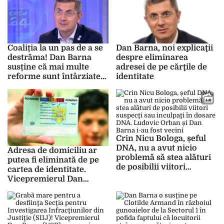
investiției
Coaliția la un pas de a se
Dan Barna, noi explicaţii
destrăma! Dan Barna
despre eliminarea
susține că mai multe
adresei de pe cărţile de
reforme sunt întârziate
identitate
din cauza partenerilor
politici
Crin Nicu Bologa, șeful
DNA, nu a avut nicio
Adresa de domiciliu ar
problemă să stea alături
putea fi eliminată de pe
de posibilii viitori
cartea de identitate.
suspecţi sau inculpaţi în
Vicepremierul Dan
dosare DNA. Ludovic
Barna va propune în
Orban și Dan Barna i-au
coaliţie
fost vecini