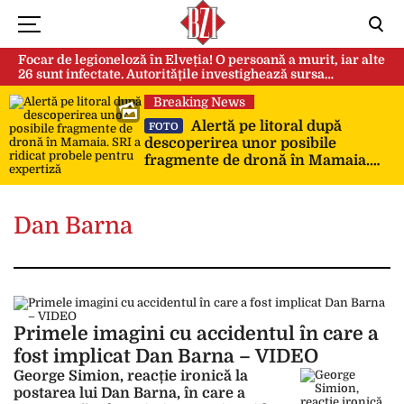
Focar de legioneloză în Elveția! O persoană a murit, iar alte
26 sunt infectate. Autoritățile investighează sursa
contaminării
Breaking News
Alertă pe litoral după
FOTO
descoperirea unor posibile
fragmente de dronă în Mamaia.
SRI a ridicat probele pentru
expertiză
Dan Barna
Primele imagini cu accidentul în care a
fost implicat Dan Barna – VIDEO
George Simion, reacție ironică la
postarea lui Dan Barna, în care a