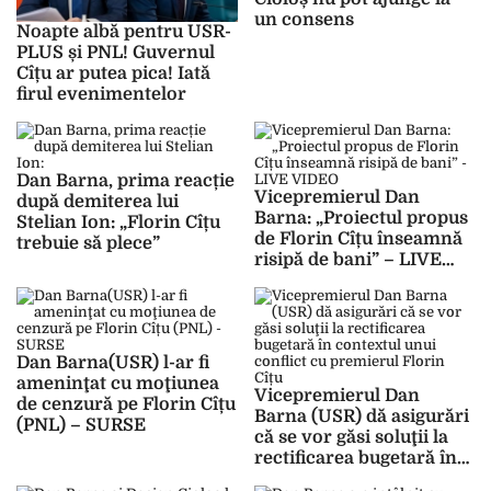
un consens
Noapte albă pentru USR-
PLUS și PNL! Guvernul
Cîțu ar putea pica! Iată
firul evenimentelor
Dan Barna, prima reacție
Vicepremierul Dan
după demiterea lui
Barna: „Proiectul propus
Stelian Ion: „Florin Cîțu
de Florin Cîțu înseamnă
trebuie să plece”
risipă de bani” – LIVE
VIDEO
Dan Barna(USR) l-ar fi
ameninţat cu moţiunea
Vicepremierul Dan
de cenzură pe Florin Cîțu
Barna (USR) dă asigurări
(PNL) – SURSE
că se vor găsi soluţii la
rectificarea bugetară în
contextul unui conflict