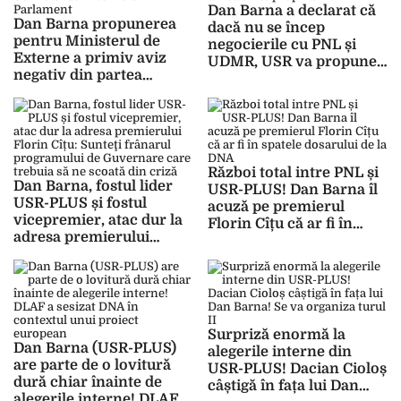
Dan Barna a declarat că
Dan Barna propunerea
dacă nu se încep
pentru Ministerul de
negocierile cu PNL și
Externe a primiv aviz
UDMR, USR va propune
negativ din partea
un Cabinet propriu
Comisiei de Externe din
Parlament
Război total intre PNL și
Dan Barna, fostul lider
USR-PLUS! Dan Barna îl
USR-PLUS și fostul
acuză pe premierul
vicepremier, atac dur la
Florin Cîțu că ar fi în
adresa premierului
spatele dosarului de la
Florin Cîțu: Sunteţi
DNA
frânarul programului de
Guvernare care trebuia
să ne scoată din criză
Surpriză enormă la
Dan Barna (USR-PLUS)
alegerile interne din
are parte de o lovitură
USR-PLUS! Dacian Cioloș
dură chiar înainte de
câștigă în fața lui Dan
alegerile interne! DLAF a