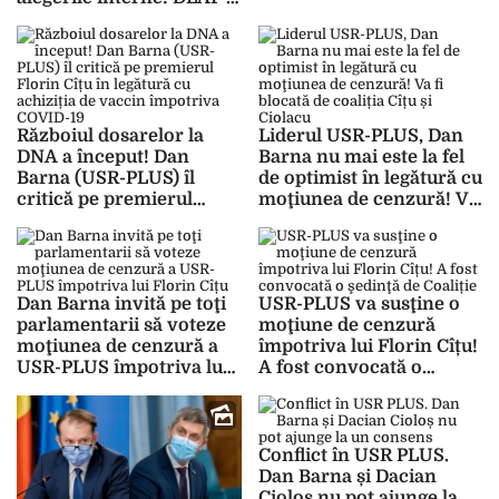
Barna! Se va organiza
sesizat DNA în contextul
turul II
unui proiect european
Războiul dosarelor la
Liderul USR-PLUS, Dan
DNA a început! Dan
Barna nu mai este la fel
Barna (USR-PLUS) îl
de optimist în legătură cu
critică pe premierul
moţiunea de cenzură! Va
Florin Cîțu în legătură cu
fi blocată de coaliția Cîțu
achiziția de vaccin
și Ciolacu
împotriva COVID-19
Dan Barna invită pe toţi
USR-PLUS va susţine o
parlamentarii să voteze
moţiune de cenzură
moţiunea de cenzură a
împotriva lui Florin Cîțu!
USR-PLUS împotriva lui
A fost convocată o
Florin Cîțu
şedinţă de Coaliție
Conflict în USR PLUS.
Dan Barna și Dacian
Cioloș nu pot ajunge la