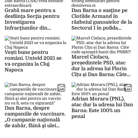
Grabă mare pentru a
Dan Barna o susţine pe
desfiinţa Secţia pentru
Clotilde Armand în
Investigarea
războiul gunoaielor de la
Infracţiunilor din
Sectorul 1 în pofida
Justiţie (SIIJ)!
faptului că locuitorii
Vicepremierul Dan
strâng semnături pentru
Barna (USR) vrea
demiterea ei
sesiune extraordinară
Vești bune pentru
Marcel Ciolacu,
români. Untold 2021 se
președintele PSD, atac
va organiza la Cluj
dur la adresa lui Florin
Napoca
Cîțu și Dan Barna: Câte
rude aşteaptă banii din
PNRR?!
Adrian Moraru (PNL),
atac dur la adresa lui Dan
Dan Barna, despre
Barna: Este 100% un
campaniile de vaccinare.
penal
„O campanie naţională
de zahăr, făină şi ulei
pentru un vaccin nu va
fi, asta cu siguranţă”