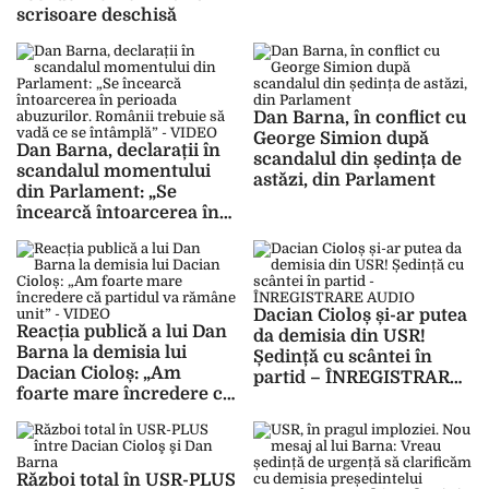
scrisoare deschisă
Dan Barna, în conflict cu
George Simion după
Dan Barna, declarații în
scandalul din ședința de
scandalul momentului
astăzi, din Parlament
din Parlament: „Se
încearcă întoarcerea în
perioada abuzurilor.
Românii trebuie să vadă
ce se întâmplă” – VIDEO
Dacian Cioloș și-ar putea
Reacția publică a lui Dan
da demisia din USR!
Barna la demisia lui
Ședință cu scântei în
Dacian Cioloș: „Am
partid – ÎNREGISTRARE
foarte mare încredere că
AUDIO
partidul va rămâne unit”
– VIDEO
Război total în USR-PLUS