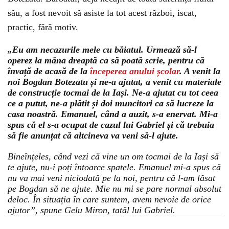
său, a fost nevoit să asiste la tot acest război, iscat,
practic, fără motiv.
„Eu am necazurile mele cu băiatul. Urmează să-l
operez la mâna dreaptă ca să poată scrie, pentru că
învață de acasă de la
începerea anului școlar
. A venit la
noi Bogdan Botezatu și ne-a ajutat, a venit cu materiale
de construcție tocmai de la Iași. Ne-a ajutat cu tot ceea
ce a putut, ne-a plătit și doi muncitori ca să lucreze la
casa noastră. Emanuel, când a auzit, s-a enervat. Mi-a
spus că el s-a ocupat de cazul lui Gabriel și că trebuia
să fie anunțat că altcineva va veni să-l ajute.
Bineînțeles, când vezi că vine un om tocmai de la Iași să
te ajute, nu-i poți întoarce spatele. Emanuel mi-a spus că
nu va mai veni niciodată pe la noi, pentru că l-am lăsat
pe Bogdan să ne ajute. Mie nu mi se pare normal absolut
deloc. În situația în care suntem, avem nevoie de orice
ajutor”, spune Gelu Miron, tatăl lui Gabriel.