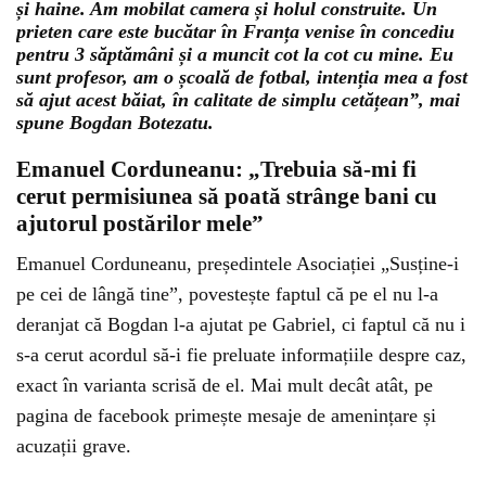
și haine. Am mobilat camera și holul construite. Un
prieten care este bucătar în Franța venise în concediu
pentru 3 săptămâni și a muncit cot la cot cu mine. Eu
sunt profesor, am o școală de fotbal, intenția mea a fost
să ajut acest băiat, în calitate de simplu cetățean”, mai
spune Bogdan Botezatu.
Emanuel Corduneanu: „Trebuia să-mi fi
cerut permisiunea să poată strânge bani cu
ajutorul postărilor mele”
Emanuel Corduneanu, președintele Asociației „Susține-i
pe cei de lângă tine”, povestește faptul că pe el nu l-a
deranjat că Bogdan l-a ajutat pe Gabriel, ci faptul că nu i
s-a cerut acordul să-i fie preluate informațiile despre caz,
exact în varianta scrisă de el. Mai mult decât atât, pe
pagina de facebook primește mesaje de amenințare și
acuzații grave.