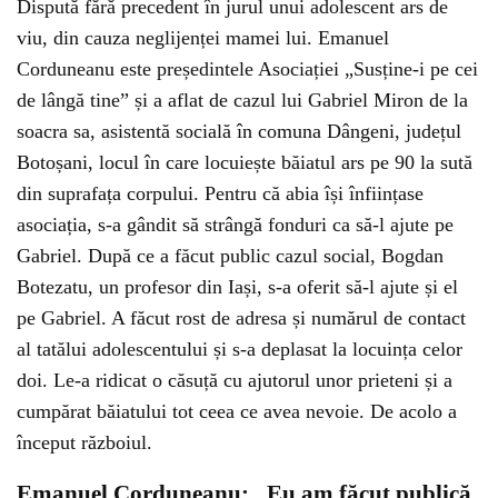
Dispută fără precedent în jurul unui adolescent ars de
viu, din cauza neglijenței mamei lui. Emanuel
Corduneanu este președintele Asociației „Susține-i pe cei
de lângă tine” și a aflat de cazul lui Gabriel Miron de la
soacra sa, asistentă socială în comuna Dângeni, județul
Botoșani, locul în care locuiește băiatul ars pe 90 la sută
din suprafața corpului. Pentru că abia își înființase
asociația, s-a gândit să strângă fonduri ca să-l ajute pe
Gabriel. După ce a făcut public cazul social, Bogdan
Botezatu, un profesor din Iași, s-a oferit să-l ajute și el
pe Gabriel. A făcut rost de adresa și numărul de contact
al tatălui adolescentului și s-a deplasat la locuința celor
doi. Le-a ridicat o căsuță cu ajutorul unor prieteni și a
cumpărat băiatului tot ceea ce avea nevoie. De acolo a
început războiul.
Emanuel Corduneanu: „Eu am făcut publică