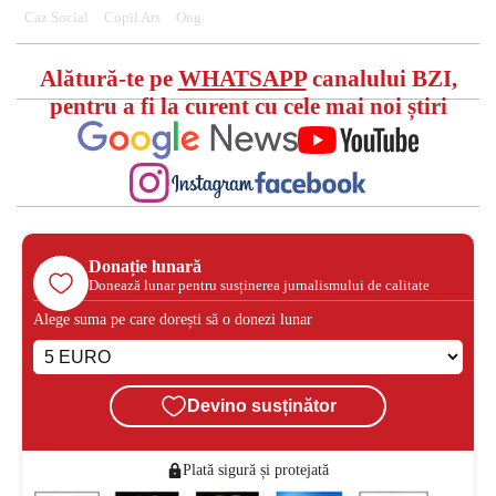
Caz Social
Copil Ars
Ong
Alătură-te pe
WHATSAPP
canalului BZI,
pentru a fi la curent cu cele mai noi știri
Donație lunară
Donează lunar pentru susținerea jurnalismului de calitate
Alege suma pe care dorești să o donezi lunar
Devino susținător
Plată sigură și protejată