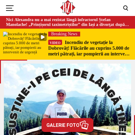
Nici Alexandra nu a mai rezistat lângă infractorul Ștefan
Manolache! „Prințișorul taximetriștilor” din Iași a divorţat după
doi ani de căsnicie
Breaking News
Incendiu de vegetație la
VIDEO
Dobrovăț! Flăcările au cuprins 5.000 de
metri pătrați, iar pompierii au intervenit
de urgență
GALERIE FOTO
9