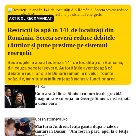
ARTICOL RECOMANDAT
Restricții la apă în 141 de localități din
România. Seceta severă reduce debitele
râurilor și pune presiune pe sistemul
energetic
Restricțiile la apă afectează 141 de localități din România,
din cauza secetei severe. Autoritățile avertizează că
debitele râurilor și ale Dunării rămân la niveluri foarte
scăzute, iar situația influențează inclusiv funcționarea
Centralei Nucleare de la Cernavodă. România se confruntă
A1.ro
cu una dintre cele mai dificile perioade din punct de vedere
Cum arată Ilinca Simion cu burtica de gravidă.
hidrologic din ultimii ani. Lipsa […]
Imagini rare cu soția lui George Simion, însărcinată
a doua oară
Observatornews.ro
Mărturia Andreei, fetiţa găsită după 3 zile de
căutări în Bacău: "Am fost în parc, apoi la o fetiţă