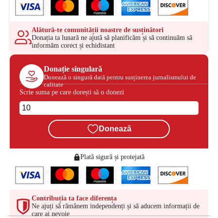
Alătură-te comunității noastre de susținători
Donația ta lunară ne ajută să planificăm și să continuăm să
informăm corect și echidistant
Donație singulară
Donează o singură dată pentru susținerea jurnalismului de
calitate
Scrie suma pe care dorești să o donezi
Donează
Plată sigură și protejată
Contribuția ta face diferența
Ne ajuți să rămânem independenți și să aducem informații de
care ai nevoie