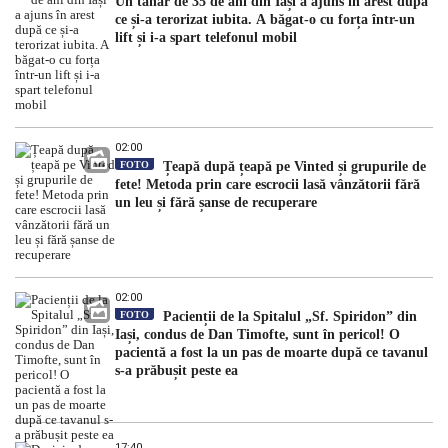
Un tânăr de 35 de ani din Iași a ajuns în arest după
ce și-a terorizat iubita. A băgat-o cu forța într-un
lift și i-a spart telefonul mobil
02:00
FOTO
Țeapă după țeapă pe Vinted și grupurile de
fete! Metoda prin care escrocii lasă vânzătorii fără
un leu și fără șanse de recuperare
02:00
FOTO
Pacienții de la Spitalul „Sf. Spiridon” din
Iași, condus de Dan Timofte, sunt în pericol! O
pacientă a fost la un pas de moarte după ce tavanul
s-a prăbușit peste ea
17:40