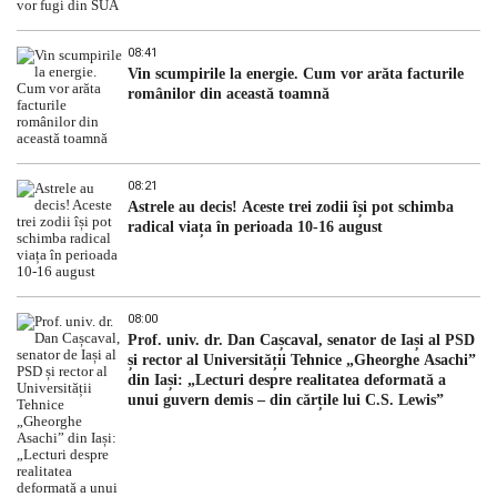
08:41
Vin scumpirile la energie. Cum vor arăta facturile
românilor din această toamnă
08:21
Astrele au decis! Aceste trei zodii își pot schimba
radical viața în perioada 10-16 august
08:00
Prof. univ. dr. Dan Cașcaval, senator de Iași al PSD
și rector al Universității Tehnice „Gheorghe Asachi”
din Iași: „Lecturi despre realitatea deformată a
unui guvern demis – din cărțile lui C.S. Lewis”