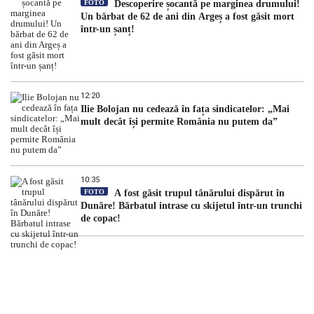
FOTO
Descoperire șocantă pe marginea drumului!
Un bărbat de 62 de ani din Argeș a fost găsit mort
într-un șanț!
12:20
Ilie Bolojan nu cedează în fața sindicatelor: „Mai
mult decât își permite România nu putem da”
10:35
FOTO
A fost găsit trupul tânărului dispărut în
Dunăre! Bărbatul intrase cu skijetul într-un trunchi
de copac!