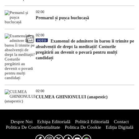
02:00
Premarul și pușca buclucașă
02:00
FOTO
Examenul de admitere în barou îi trimite pe
absolvenții de drept la meditații! Costurile
pregătirii au devenit o povară pentru mulți
candidați
02:00
CULMEA GHINIONULUI (anapestic)
Despre Noi
Echipa Editorială
Politică Editorială
Contact
Politica De Confidentialitate
Politica De Cookie
Ediția Digitală