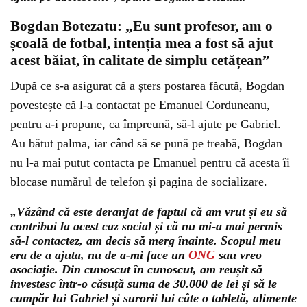
Bogdan Botezatu: „Eu sunt profesor, am o
școală de fotbal, intenția mea a fost să ajut
acest băiat, în calitate de simplu cetățean”
După ce s-a asigurat că a șters postarea făcută, Bogdan
povestește că l-a contactat pe Emanuel Corduneanu,
pentru a-i propune, ca împreună, să-l ajute pe Gabriel.
Au bătut palma, iar când să se pună pe treabă, Bogdan
nu l-a mai putut contacta pe Emanuel pentru că acesta îi
blocase numărul de telefon și pagina de socializare.
„Văzând că este deranjat de faptul că am vrut și eu să
contribui la acest caz social și că nu mi-a mai permis
să-l contactez, am decis să merg înainte. Scopul meu
era de a ajuta, nu de a-mi face un
ONG
sau vreo
asociație. Din cunoscut în cunoscut, am reușit să
investesc într-o căsuță suma de 30.000 de lei și să le
cumpăr lui Gabriel și surorii lui câte o tabletă, alimente