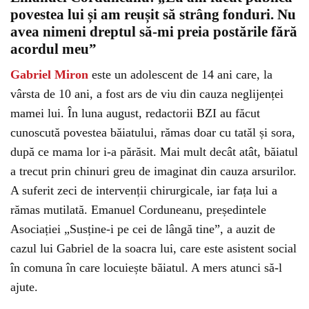
povestea lui și am reușit să strâng fonduri. Nu
avea nimeni dreptul să-mi preia postările fără
acordul meu”
Gabriel Miron
este un adolescent de 14 ani care, la
vârsta de 10 ani, a fost ars de viu din cauza neglijenței
mamei lui. În luna august, redactorii BZI au făcut
cunoscută povestea băiatului, rămas doar cu tatăl și sora,
după ce mama lor i-a părăsit. Mai mult decât atât, băiatul
a trecut prin chinuri greu de imaginat din cauza arsurilor.
A suferit zeci de intervenții chirurgicale, iar fața lui a
rămas mutilată. Emanuel Corduneanu, președintele
Asociației „Susține-i pe cei de lângă tine”, a auzit de
cazul lui Gabriel de la soacra lui, care este asistent social
în comuna în care locuiește băiatul. A mers atunci să-l
ajute.