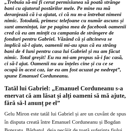
„Trebuia să-mi fi cerut permisiunea să poată strânge
bani cu ajutorul postărilor mele. Pe mine nu mă
deranjează că i-a ajutat, ci că nu m-a întrebat nimeni
nimic. Totodată, primesc telefoane cu număr ascuns și
sunt amenințat, iar pe pagina mea de facebook oamenii
cred că eu am mințit cu campania de strângere de
fonduri pentru Gabriel. Văzând că și altcineva se
implică să-l ajute, oamenii mi-au spus că eu strâng
bani de 4 luni pentru casa lui Gabriel și nu am făcut
nimic. Total greșit! Eu nu mi-am propus să-i fac casă,
ci să-l ajut. Oamenii nu au înțeles cine și cu ce se
ocupă în acest caz, iar eu am fost acuzat pe nedrept”,
spune Emanuel Corduneanu.
Tatăl lui Gabriel: „Emanuel Corduneanu s-a
enervat că am lăsat și alți oameni să mă ajute,
fără să-l anunț pe el”
Gelu Miron este tatăl lui Gabriel și are un cuvânt de spus
în disputa creată între Emanuel Corduneanu și Bogdan
Botezatu. Bărbatul, deja necăjit de toată suferința fiului