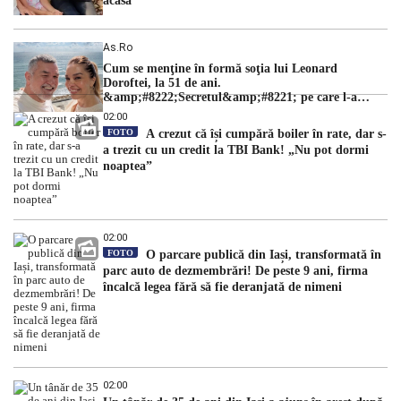
acasă"
As.ro
Cum se menţine în formă soţia lui Leonard
Doroftei, la 51 de ani.
&amp;#8222;Secretul&amp;#8221; pe care l-a
dezvăluit
02:00
FOTO
A crezut că își cumpără boiler în rate, dar s-
a trezit cu un credit la TBI Bank! „Nu pot dormi
noaptea”
02:00
FOTO
O parcare publică din Iași, transformată în
parc auto de dezmembrări! De peste 9 ani, firma
încalcă legea fără să fie deranjată de nimeni
02:00